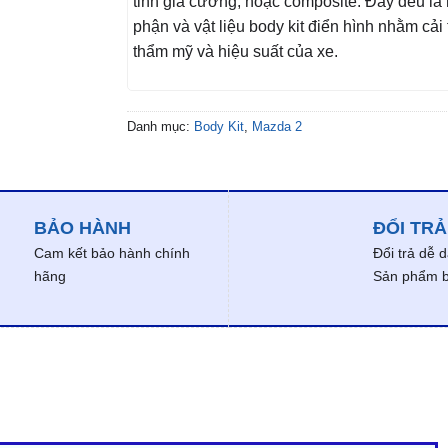
tinh gia cường, hoặc composite. Đây đều là
phận và vật liệu body kit điển hình nhằm cải 
thẩm mỹ và hiệu suất của xe.
Danh mục:
Body Kit
,
Mazda 2
BẢO HÀNH
ĐỔI TRẢ
Cam kết bảo hành chính
Đổi trả dễ 
hãng
Sản phẩm bị