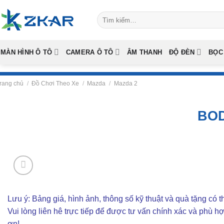
Skip
Tìm
to
kiếm:
content
MÀN HÌNH Ô TÔ
CAMERA Ô TÔ
ÂM THANH
ĐỘ ĐÈN
BỌC
rang chủ
/
Đồ Chơi Theo Xe
/
Mazda
/
Mazda 2
BOD
Lưu ý: Bảng giá, hình ảnh, thông số kỹ thuật và quà tặng có th
Vui lòng liên hê trực tiếp để được tư vấn chính xác và phù h
ơn!