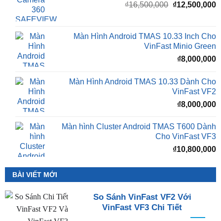
Giá
G
₫
16,500,000
₫
12,500,000
gốc
h
là:
t
₫16,500,000.
l
Màn Hình Android TMAS 10.33 Inch Cho
₫
VinFast Minio Green
₫
8,000,000
Màn Hình Android TMAS 10.33 Dành Cho
VinFast VF2
₫
8,000,000
Màn hình Cluster Android TMAS T600 Dành
Cho VinFast VF3
₫
10,800,000
BÀI VIẾT MỚI
So Sánh VinFast VF2 Với
VinFast VF3 Chi Tiết