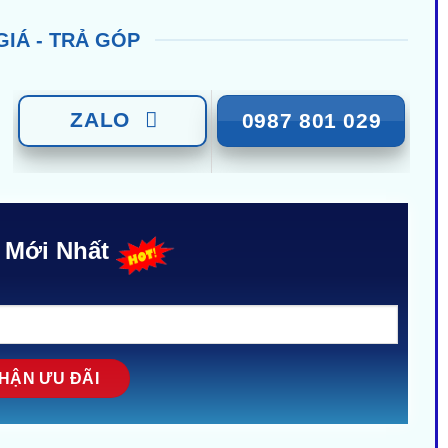
GIÁ - TRẢ GÓP
ZALO
0987 801 029
 Mới Nhất