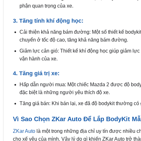
phận quan trọng của xe.
3. Tăng tính khí động học:
Cải thiện khả năng bám đường: Một số thiết kế bodykit
chuyển ở tốc độ cao, tăng khả năng bám đường.
Giảm lực cản gió: Thiết kế khí động học giúp giảm lực c
vận hành của xe.
4. Tăng giá trị xe:
Hấp dẫn người mua: Một chiếc Mazda 2 được độ bodyk
đặc biệt là những người yêu thích độ xe.
Tăng giá bán: Khi bán lại, xe đã độ bodykit thường có 
Vì Sao Chọn ZKar Auto Để Lắp BodyKit M
ZKar Auto
là một trong những địa chỉ uy tín được nhiều 
cho xế yêu của mình. Vậy lý do gì khiến ZKar Auto trở t