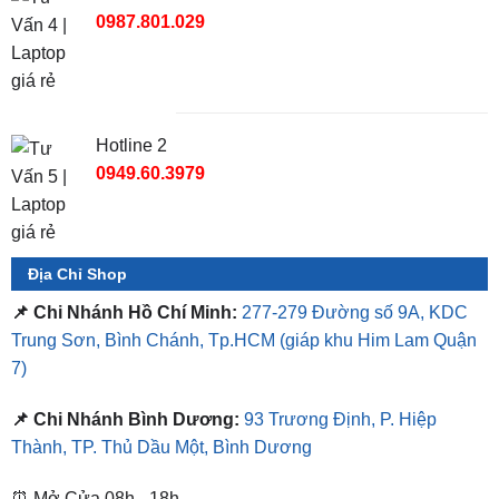
0987.801.029
Hotline 2
0949.60.3979
Địa Chỉ Shop
📌 Chi Nhánh Hồ Chí Minh:
277-279 Đường số 9A, KDC
Trung Sơn, Bình Chánh, Tp.HCM
(giáp khu Him Lam Quận
7)
📌 Chi Nhánh Bình Dương:
93 Trương Định, P. Hiệp
Thành, TP. Thủ Dầu Một, Bình Dương
⏰ Mở Cửa 08h - 18h