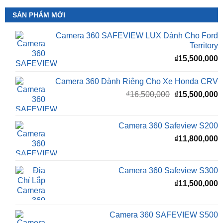
SẢN PHẨM MỚI
Camera 360 SAFEVIEW LUX Dành Cho Ford
Territory
₫
15,500,000
Camera 360 Dành Riêng Cho Xe Honda CRV
Giá
G
₫
16,500,000
₫
15,500,000
gốc
h
là:
t
₫16,500,000.
l
Camera 360 Safeview S200
₫
₫
11,800,000
Camera 360 Safeview S300
₫
11,500,000
Camera 360 SAFEVIEW S500