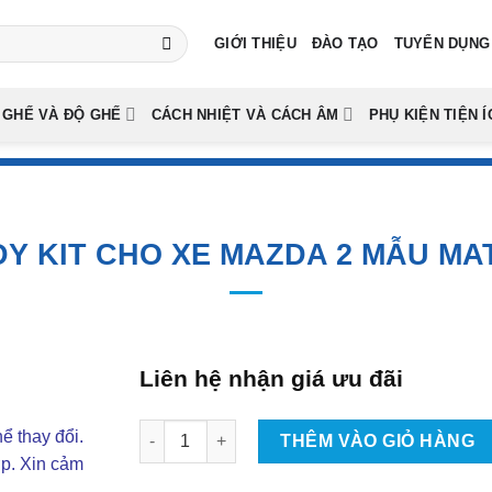
GIỚI THIỆU
ĐÀO TẠO
TUYỂN DỤNG
 GHẾ VÀ ĐỘ GHẾ
CÁCH NHIỆT VÀ CÁCH ÂM
PHỤ KIỆN TIỆN Í
Y KIT CHO XE MAZDA 2 MẪU MA
Liên hệ nhận giá ưu đãi
Body Kit Cho Xe Mazda 2 Mẫu MATRIX số lượn
ể thay đổi.
THÊM VÀO GIỎ HÀNG
ợp. Xin cảm