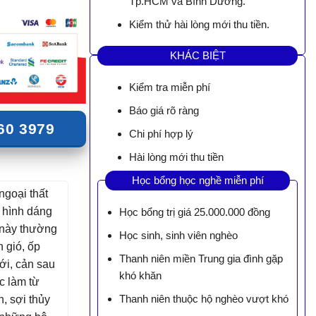
Tp.HCM và Bình Dương.
Kiểm thử hài lòng mới thu tiền.
KHÁC BIỆT
Kiểm tra miễn phí
Báo giá rõ ràng
60 3979
Chi phí hợp lý
Hài lòng mới thu tiền
Học bổng học nghề miễn phí
ngoại thất
i hình dáng
Học bổng trị giá 25.000.000 đồng
 này thường
Học sinh, sinh viên nghèo
 gió, ốp
Thanh niên miền Trung gia đình gặp
ới, cản sau
khó khăn
c làm từ
Thanh niên thuộc hộ nghèo vượt khó
n, sợi thủy