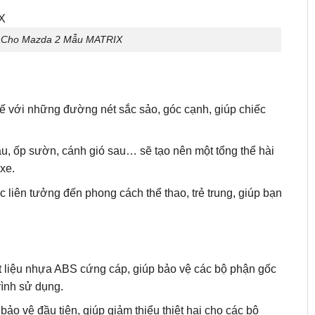
it Cho Mazda 2 Mẫu MATRIX
 với những đường nét sắc sảo, góc cạnh, giúp chiếc
au, ốp sườn, cánh gió sau… sẽ tạo nên một tổng thể hài
xe.
iên tưởng đến phong cách thể thao, trẻ trung, giúp bạn
ất liệu nhựa ABS cứng cáp, giúp bảo vệ các bộ phận gốc
rình sử dụng.
bảo vệ đầu tiên, giúp giảm thiểu thiệt hại cho các bộ