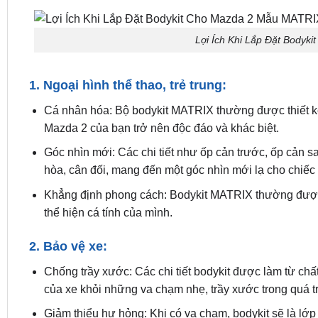
Lợi Ích Khi Lắp Đặt Bodyk
1. Ngoại hình thể thao, trẻ trung:
Cá nhân hóa: Bộ bodykit MATRIX thường được thiết kế
Mazda 2 của bạn trở nên độc đáo và khác biệt.
Góc nhìn mới: Các chi tiết như ốp cản trước, ốp cản s
hòa, cân đối, mang đến một góc nhìn mới lạ cho chiếc 
Khẳng định phong cách: Bodykit MATRIX thường được l
thể hiện cá tính của mình.
2. Bảo vệ xe:
Chống trầy xước: Các chi tiết bodykit được làm từ ch
của xe khỏi những va chạm nhẹ, trầy xước trong quá t
Giảm thiểu hư hỏng: Khi có va chạm, bodykit sẽ là lớp 