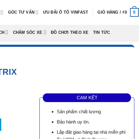
0
GÓC TƯ VẤN
ƯU ĐÃI Ô TÔ VINFAST
GIỎ HÀNG /
₫
0
CH
CHĂM SÓC XE
ĐỒ CHƠI THEO XE
TIN TỨC
TRIX
CAM KẾT
Sản phẩm chất lượng
g
Bảo hành uy tín.
Lắp đặt giao hàng tại nhà miễn phí