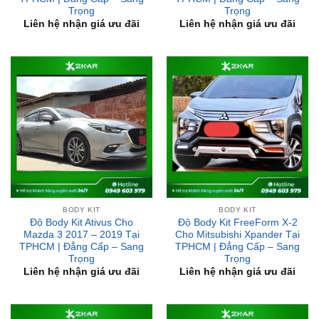
BODY KIT
BODY KIT
Độ Body Kit Ativus Cho
Độ Body Kit FreeForm X-2
Mazda 3 2017 – 2019 Tại
Cho Mitsubishi Xpander Tại
TPHCM | Đẳng Cấp – Sang
TPHCM | Đẳng Cấp – Sang
Trọng
Trọng
Liên hệ nhận giá ưu đãi
Liên hệ nhận giá ưu đãi