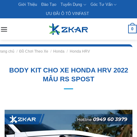
Skip
Giới Thiệu
Đào Tạo
Tuyển Dụng
Góc Tư Vấn
to
ƯU ĐÃI Ô TÔ VINFAST
content
0
rang chủ
/
Đồ Chơi Theo Xe
/
Honda
/
Honda HRV
BODY KIT CHO XE HONDA HRV 2022
MẪU RS SPOST