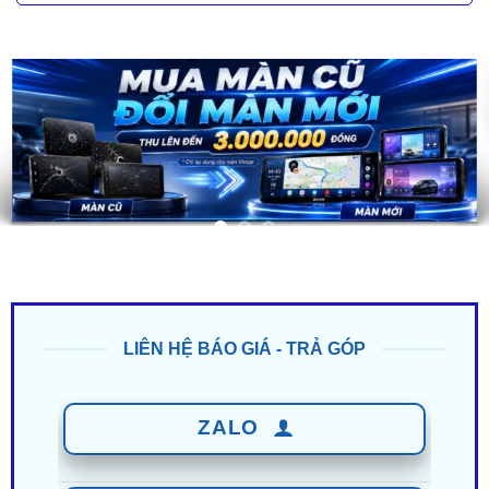
LIÊN HỆ BÁO GIÁ - TRẢ GÓP
ZALO
0949 60 3979