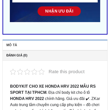
MÔ TẢ
ĐÁNH GIÁ (0)
Rate this product
BODYKIT CHO XE HONDA HRV 2022 MẪU RS
SPORT TẠI TPHCM
. Địa chỉ body kit cho ô tô
HONDA HRV 2022
chính hãng. Giá ưu đãi ✔️. ZKar
Auto trung tâm chuyên cung cấp phụ kiện – đồ chơi
xe hơi cao cấp, chính hãng uy tín. Bảo hành chuẩn
mực dài hạn. Hỗ trợ khách hàng trọn đời. Liên hệ