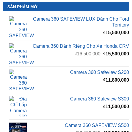
Camera 360 SAFEVIEW LUX Dành Cho Ford
Territory
₫
15,500,000
Camera 360 Dành Riêng Cho Xe Honda CRV
Giá
G
₫
16,500,000
₫
15,500,000
gốc
h
là:
t
₫16,500,000.
l
Camera 360 Safeview S200
₫
₫
11,800,000
Camera 360 Safeview S300
₫
11,500,000
Camera 360 SAFEVIEW S500
Giá
G
₫
16,500,000
₫
12,500,000
gốc
h
là:
t