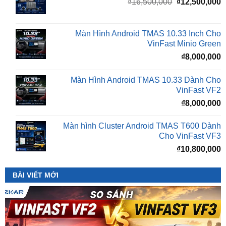
₫16,500,000.
l
Màn Hình Android TMAS 10.33 Inch Cho
₫
VinFast Minio Green
₫
8,000,000
Màn Hình Android TMAS 10.33 Dành Cho
VinFast VF2
₫
8,000,000
Màn hình Cluster Android TMAS T600 Dành
Cho VinFast VF3
₫
10,800,000
BÀI VIẾT MỚI