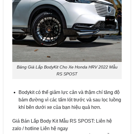
Bảng Giá Lắp BodyKit Cho Xe Honda HRV 2022 Mẫu
RS SPOST
Bodykit có thể giảm lực cản và thậm chí tăng độ
bám đường vì các tấm lót trước và sau lọc luồng
khí bên dưới xe của bạn hiệu quả hơn.
Giá Bán Lắp Body Kit Mẫu RS SPOST: Liên hệ
zalo / hotline Liên hệ ngay
0949.60.3979
hoặc
0987.801.029
để được hỗ trợ
bởi đội ngũ kỹ thuật viên tận tâm và giá ưu đãi mới