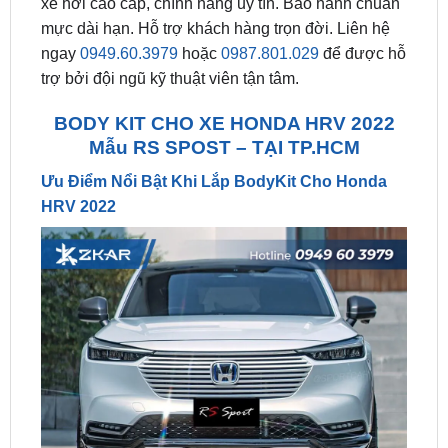
ngay
0949.60.3979
hoặc
0987.801.029
để được hỗ
trợ bởi đội ngũ kỹ thuật viên tận tâm.
BODY KIT CHO XE HONDA HRV 2022
Mẫu RS SPOST – TẠI TP.HCM
Ưu Điểm Nổi Bật Khi Lắp BodyKit Cho Honda
HRV 2022