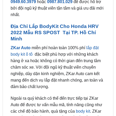
nhất.
Địa Chỉ Lắp BodyKit Cho Honda HRV
2022 Mẫu RS SPOST Tại TP. Hồ Chí
Minh
ZKar Auto
miễn phí hoàn toàn 100% phí
lắp đặt
body kit ô tô
đặc biệt phù hợp với những khách
hàng ở xa hoặc không có thời gian đến trung tâm
chăm sóc xe. Với đội ngũ kỹ thuật viên chuyên
nghiệp, dày dặn kinh nghiệm, ZKar Auto cam kết
mang đến dịch vụ lắp đặt nhanh chóng, an toàn và
đảm bảo chất lượng.
Ngoài ra quý khách có thể đến trực tiếp tại ZKar
Auto để được tư vấn mẫu mã, tính năng cũng như
các chế độ bảo hành, quà tặng của
body kit
. ZKar
Auto là đại lý chính hãng phân phối các sản phẩm
body kit
thông minh uy tính, vì vậy luôn cam kết chất