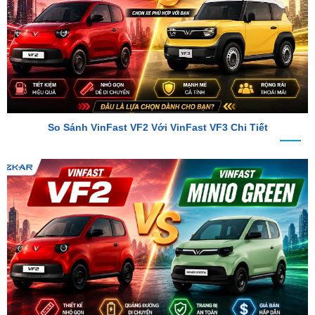
So Sánh VinFast VF2 Với VinFast VF3 Chi Tiết
So Sánh VinFast VF2 Với VinFast Minio Green Chi Tiết