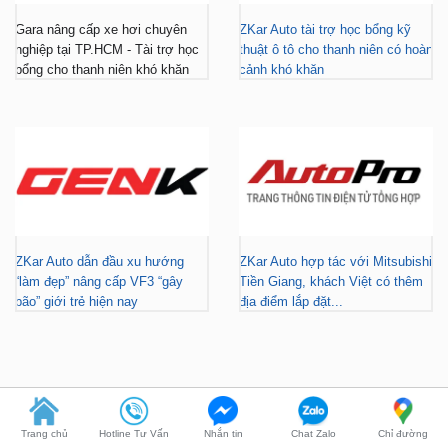
bổng cho thanh niên khó khăn
cảnh khó khăn
ZKar Auto dẫn đầu xu hướng
ZKar Auto hợp tác với Mitsubishi
“làm đẹp” nâng cấp VF3 “gây
Tiền Giang, khách Việt có thêm
bão” giới trẻ hiện nay
địa điểm lắp đặt...
FACEBOOK
DẪN ĐƯỜNG
Trang chủ
Hotline Tư Vấn
Nhắn tin
Chat Zalo
Chỉ đường