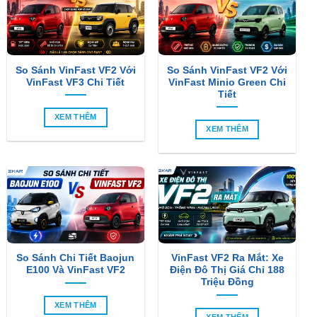
So Sánh VinFast VF2 Với
So Sánh VinFast VF2 Với
VinFast VF3 Chi Tiết
VinFast Minio Green Chi
Tiết
XEM THÊM
XEM THÊM
So Sánh Chi Tiết Baojun
VinFast VF2 Ra Mắt: Xe
E100 Và VinFast VF2
Điện Đô Thị Giá Chỉ 188
Triệu Đồng
XEM THÊM
XEM THÊM