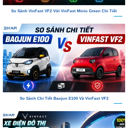
So Sánh Chi Tiết Baojun E100 Và VinFast VF2