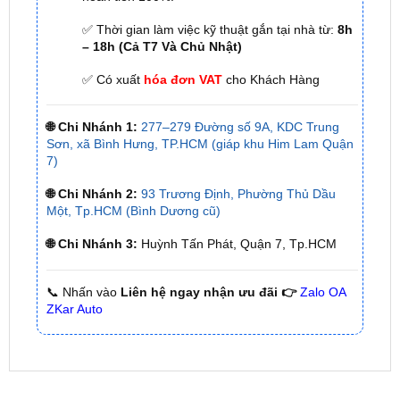
✅ Có xuất
hóa đơn VAT
cho Khách Hàng
🌐 Chi Nhánh 1:
277–279 Đường số 9A, KDC Trung
Sơn, xã Bình Hưng, TP.HCM (giáp khu Him Lam Quận
7)
🌐 Chi Nhánh 2:
93 Trương Định, Phường Thủ Dầu
Một, Tp.HCM (Bình Dương cũ)
🌐 Chi Nhánh 3:
Huỳnh Tấn Phát, Quận 7, Tp.HCM
📞 Nhấn vào
Liên hệ ngay nhận ưu đãi 👉
Zalo OA
ZKar Auto
SẢN PHẨM MỚI