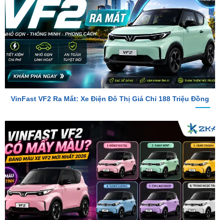
VinFast VF2 Ra Mắt: Xe Điện Đô Thị Giá Chỉ 188 Triệu Đồng