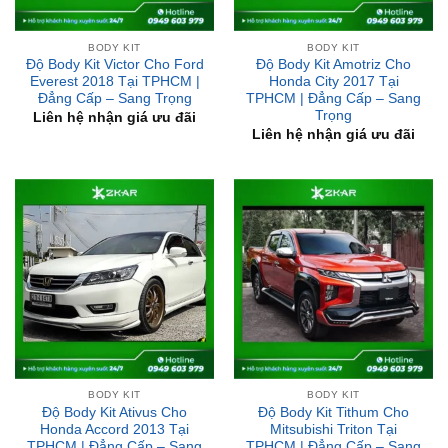
Độ Body Kit Victor Cho Ford
Độ Body Kit Amotriz Cho
Everest 2018 Tại TPHCM |
Honda City 2017 Tại
Đẳng Cấp – Sang Trọng
TPHCM | Đẳng Cấp – Sang
Trọng
Liên hệ nhận giá ưu đãi
Liên hệ nhận giá ưu đãi
BODY KIT
BODY KIT
Độ Body Kit Ativus Cho
Độ Body Kit Tithum Cho
Honda Accord 2013 Tại
Mitsubishi Triton Tại
TPHCM | Đẳng Cấp – Sang
TPHCM | Đẳng Cấp – Sang
Trọng
Trọng
Liên hệ nhận giá ưu đãi
Liên hệ nhận giá ưu đãi