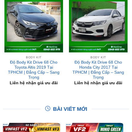
BODY KIT
BODY KIT
Độ Body Kit Drive 68 Cho
Độ Body Kit Drive 68 Cho
Toyota Altis 2019 Tại
Honda City 2017 Tại
TPHCM | Đẳng Cấp – Sang
TPHCM | Đẳng Cấp – Sang
Trọng
Trọng
Liên hệ nhận giá ưu đãi
Liên hệ nhận giá ưu đãi
BÀI VIẾT MỚI