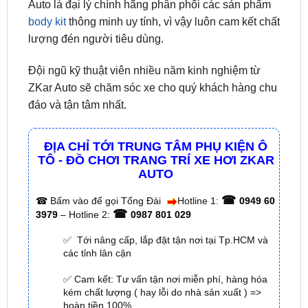
lượng đén người tiêu dùng.
Đội ngũ kỹ thuật viên nhiều năm kinh nghiệm từ
ZKar Auto sẽ chăm sóc xe cho quý khách hàng chu
đáo và tận tâm nhất.
ĐỊA CHỈ TỚI TRUNG TÂM PHỤ KIỆN Ô
TÔ - ĐỒ CHƠI TRANG TRÍ XE HƠI ZKAR
AUTO
☎
☎
Bấm vào để gọi Tổng Đài
Hotline 1:
0949 60
☎
3979
– Hotline 2:
0987 801 029
✅ Tới nâng cấp, lắp đặt tận nơi tại Tp.HCM và
các tỉnh lân cận
✅ Cam kết: Tư vấn tận nơi miễn phí, hàng hóa
kém chất lượng ( hay lỗi do nhà sản xuất ) =>
hoàn tiền 100%.
✅ Thời gian làm việc kỹ thuật gắn tại nhà từ:
8h
– 18h (Cả T7 Và Chủ Nhật)