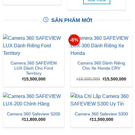
SẢN PHẨM MỚI
-6%
Camera 360 SAFEVIEW
Camera 360 Dành Riêng
LUX Dành Cho Ford
Cho Xe Honda CRV
Territory
Giá
Giá
₫
15,500,000
₫
16,500,000
₫
15,500,000
gốc
hiện
là:
tại
₫16,500,000.
là:
₫15,
Camera 360 Safeview S200
Camera 360 Safeview S300
₫
11,800,000
₫
11,500,000