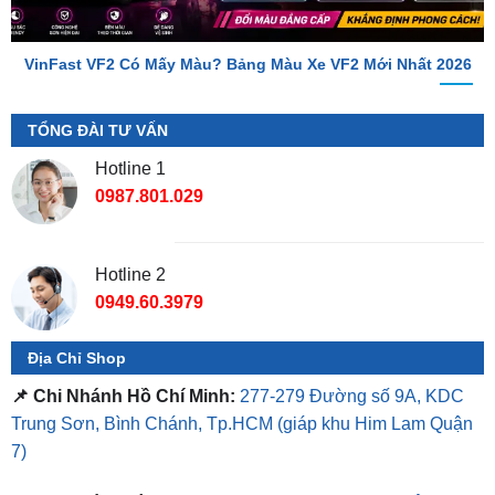
VinFast VF2 Có Mấy Màu? Bảng Màu Xe VF2 Mới Nhất 2026
TỔNG ĐÀI TƯ VẤN
Hotline 1
0987.801.029
Hotline 2
0949.60.3979
Địa Chỉ Shop
📌 Chi Nhánh Hồ Chí Minh:
277-279 Đường số 9A, KDC
Trung Sơn, Bình Chánh, Tp.HCM
(giáp khu Him Lam Quận
7)
📌 Chi Nhánh Bình Dương:
93 Trương Định, P. Hiệp
Thành, TP. Thủ Dầu Một, Bình Dương