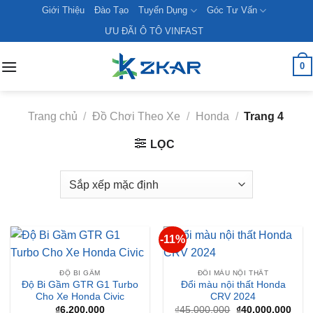
Skip
Giới Thiệu
Đào Tạo
Tuyển Dụng
Góc Tư Vấn
to
ƯU ĐÃI Ô TÔ VINFAST
content
0
Trang chủ
/
Đồ Chơi Theo Xe
/
Honda
/
Trang 4
LỌC
-11%
ĐỘ BI GẦM
ĐỔI MÀU NỘI THẤT
Độ Bi Gầm GTR G1 Turbo
Đổi màu nội thất Honda
Cho Xe Honda Civic
CRV 2024
Giá
Giá
₫
6,200,000
₫
45,000,000
₫
40,000,000