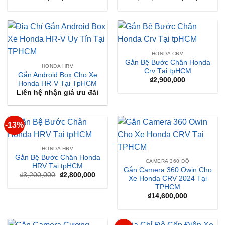
gốc
hiện
là:
tại
₫45,000,000.
là:
₫40,
HONDA CRV
Gắn Bệ Bước Chân Honda
HONDA HRV
Crv Tại tpHCM
Gắn Android Box Cho Xe
₫
2,900,000
Honda HR-V Tại TpHCM
Liên hệ nhận giá ưu đãi
-13%
HONDA HRV
Gắn Bệ Bước Chân Honda
CAMERA 360 ĐỘ
HRV Tại tpHCM
Gắn Camera 360 Owin Cho
Giá
Giá
₫
3,200,000
₫
2,800,000
Xe Honda CRV 2024 Tại
gốc
hiện
TPHCM
là:
tại
₫3,200,000.
là:
₫
14,600,000
₫2,800,000.