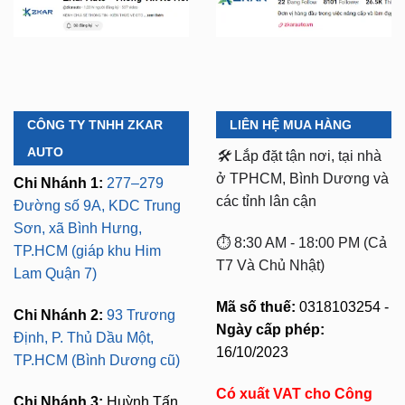
CÔNG TY TNHH ZKAR
LIÊN HỆ MUA HÀNG
AUTO
🛠️
Lắp đặt tận nơi, tại nhà
ở TPHCM, Bình Dương và
Chi Nhánh 1:
277–279
các tỉnh lân cận
Đường số 9A, KDC Trung
Sơn, xã Bình Hưng,
⏱️ 8:30 AM - 18:00 PM (Cả
TP.HCM (giáp khu Him
T7 Và Chủ Nhật)
Lam Quận 7)
Mã số thuế:
0318103254 -
Chi Nhánh 2:
93 Trương
Ngày cấp phép:
Định, P. Thủ Dầu Một,
16/10/2023
TP.HCM (Bình Dương cũ)
Có xuất VAT cho Công
Chi Nhánh 3:
Huỳnh Tấn