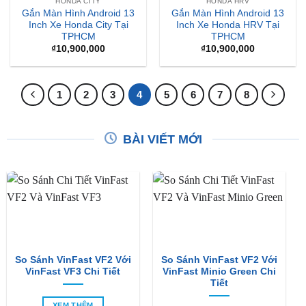
HONDA CITY
HONDA HRV
Gắn Màn Hình Android 13
Gắn Màn Hình Android 13
Inch Xe Honda City Tại
Inch Xe Honda HRV Tại
TPHCM
TPHCM
₫
10,900,000
₫
10,900,000
1
2
3
4
5
6
7
8
BÀI VIẾT MỚI
So Sánh VinFast VF2 Với
So Sánh VinFast VF2 Với
VinFast VF3 Chi Tiết
VinFast Minio Green Chi
Tiết
XEM THÊM