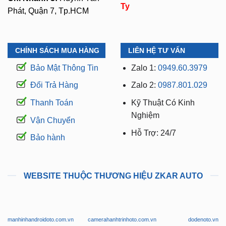
Ty
Phát, Quận 7, Tp.HCM
CHÍNH SÁCH MUA HÀNG
LIÊN HỆ TƯ VẤN
Bảo Mật Thông Tin
Zalo 1:
0949.60.3979
Đổi Trả Hàng
Zalo 2:
0987.801.029
Thanh Toán
Kỹ Thuật Có Kinh
Nghiệm
Vận Chuyển
Hỗ Trợ: 24/7
Bảo hành
WEBSITE THUỘC THƯƠNG HIỆU ZKAR AUTO
manhinhandroidoto.com.vn
camerahanhtrinhoto.com.vn
dodenoto.vn