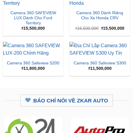
Camera 360 SAFEVIEW
Camera 360 Dành Riêng
LUX Dành Cho Ford
Cho Xe Honda CRV
Territory
Giá
Giá
₫
15,500,000
₫
16,500,000
₫
15,500,000
gốc
hiện
là:
tại
₫16,500,000.
là:
₫15,
Camera 360 Safeview S200
Camera 360 Safeview S300
₫
11,800,000
₫
11,500,000
BÁO CHÍ NÓI VỀ ZKAR AUTO