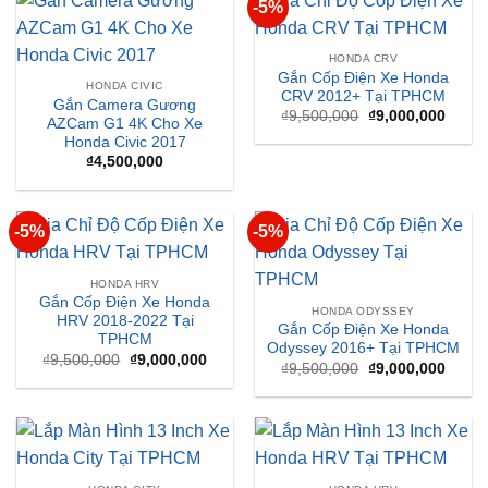
-5%
HONDA CRV
Gắn Cốp Điện Xe Honda
HONDA CIVIC
CRV 2012+ Tại TPHCM
Gắn Camera Gương
Giá
Giá
₫
9,500,000
₫
9,000,000
AZCam G1 4K Cho Xe
gốc
hiện
Honda Civic 2017
là:
tại
₫9,500,000.
là:
₫
4,500,000
₫9,00
-5%
-5%
HONDA HRV
Gắn Cốp Điện Xe Honda
HONDA ODYSSEY
HRV 2018-2022 Tại
Gắn Cốp Điện Xe Honda
TPHCM
Odyssey 2016+ Tại TPHCM
Giá
Giá
₫
9,500,000
₫
9,000,000
Giá
Giá
₫
9,500,000
₫
9,000,000
gốc
hiện
gốc
hiện
là:
tại
là:
tại
₫9,500,000.
là:
₫9,500,000.
là:
₫9,000,000.
₫9,00