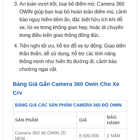
báo nguy hiểm tiềm ẩn, đặc biệt hữu ích khi đỗ
xe, lùi xe trong không gian hẹp, hoặc di chuyển
trong điều kiện giao thông đông đúc.
Tiện nghi tối ưu, hỗ trợ đỗ xe tự động: Giao diện
thân thiện, dễ sử dụng, hỗ trợ các tính năng
thông minh như hiển thị đường đi, cảnh báo
chướng ngại vật.
Bảng Giá Gắn Camera 360 Owin Cho Xe
Crv
BẢNG GIÁ CÁC SẢN PHẨM CAMERA 360 ĐỘ OWIN
BẢO
SẢN PHẨM
GIÁ
HÀNH
Camera 360 độ OWIN 2D
8,500,000
2 NĂM
NEW
Camera 360 độ ô tô Owin 3D
14,800,000
2 NĂM
Pro