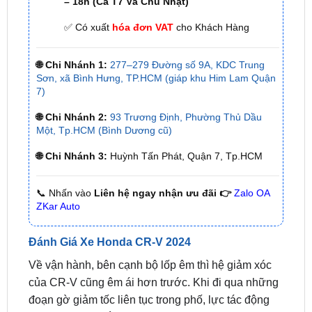
🌐 Chi Nhánh 1:
277–279 Đường số 9A, KDC Trung
Sơn, xã Bình Hưng, TP.HCM (giáp khu Him Lam Quận
7)
🌐 Chi Nhánh 2:
93 Trương Định, Phường Thủ Dầu
Một, Tp.HCM (Bình Dương cũ)
🌐 Chi Nhánh 3:
Huỳnh Tấn Phát, Quận 7, Tp.HCM
📞 Nhấn vào
Liên hệ ngay nhận ưu đãi 👉
Zalo OA
ZKar Auto
Đánh Giá Xe Honda CR-V 2024
Về vận hành, bên cạnh bộ lốp êm thì hệ giảm xóc
của CR-V cũng êm ái hơn trước. Khi đi qua những
đoạn gờ giảm tốc liên tục trong phố, lực tác động
lên ghế tạo độ gằn lưng người ngồi không còn
mạnh như trước. Tuy nhiên, với những người mê