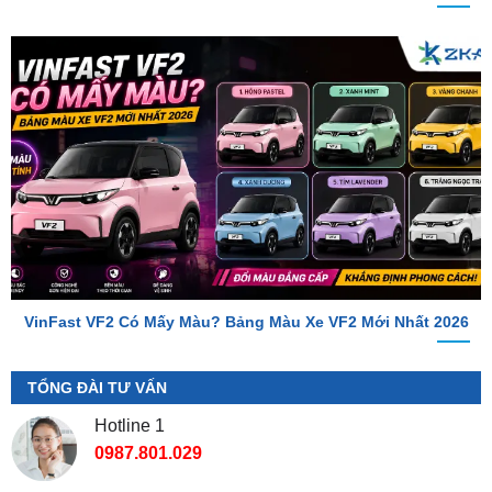
VinFast VF2 Có Mấy Màu? Bảng Màu Xe VF2 Mới Nhất 2026
TỔNG ĐÀI TƯ VẤN
Hotline 1
0987.801.029
Hotline 2