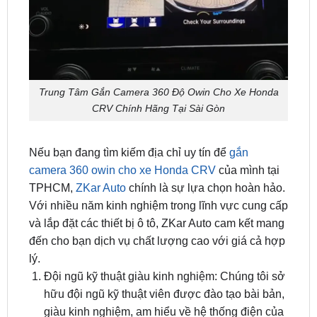
Trung Tâm Gắn Camera 360 Độ Owin Cho Xe Honda
CRV Chính Hãng Tại Sài Gòn
Nếu bạn đang tìm kiếm địa chỉ uy tín để
gắn
camera 360 owin cho xe Honda CRV
của mình tại
TPHCM,
ZKar Auto
chính là sự lựa chọn hoàn hảo.
Với nhiều năm kinh nghiệm trong lĩnh vực cung cấp
và lắp đặt các thiết bị ô tô, ZKar Auto cam kết mang
đến cho bạn dịch vụ chất lượng cao với giá cả hợp
lý.
Đội ngũ kỹ thuật giàu kinh nghiệm: Chúng tôi sở
hữu đội ngũ kỹ thuật viên được đào tạo bài bản,
giàu kinh nghiệm, am hiểu về hệ thống điện của
xe Honda CRV.
Sản phẩm chính hãng, chất lượng cao: Cam kết