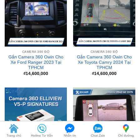
CAMERA 360 ĐỘ
CAMERA 360 ĐỘ
Gắn Camera 360 Owin Cho
Gắn Camera 360 Owin Cho
Xe Ford Ranger 2023 Tại
Xe Toyota Camry 2024 Tại
TPHCM
TPHCM
₫
14,600,000
₫
14,600,000
Trang chủ
Hotline Tư Vấn
Nhắn tin
Chat Zalo
Chỉ đường
CAMERA 360 ĐỘ
CAMERA 360 ĐỘ