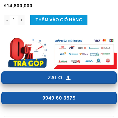
₫
14,600,000
Gắn Camera 360 Owin Cho Xe Honda CRV 2024 Tại TPHCM số 
THÊM VÀO GIỎ HÀNG
ZALO
0949 60 3979