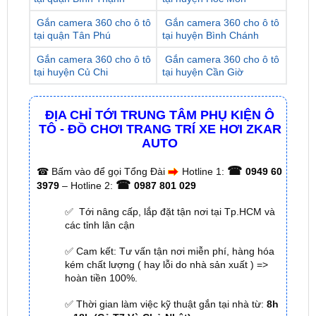
Gắn camera 360 cho ô tô
Gắn camera 360 cho ô tô
tại huyện Củ Chi
tại huyện Cần Giờ
ĐỊA CHỈ TỚI TRUNG TÂM PHỤ KIỆN Ô
TÔ - ĐỒ CHƠI TRANG TRÍ XE HƠI ZKAR
AUTO
☎
☎
Bấm vào để gọi Tổng Đài
Hotline 1:
0949 60
☎
3979
– Hotline 2:
0987 801 029
✅ Tới nâng cấp, lắp đặt tận nơi tại Tp.HCM và
các tỉnh lân cận
✅ Cam kết: Tư vấn tận nơi miễn phí, hàng hóa
kém chất lượng ( hay lỗi do nhà sản xuất ) =>
hoàn tiền 100%.
✅ Thời gian làm việc kỹ thuật gắn tại nhà từ:
8h
– 18h (Cả T7 Và Chủ Nhật)
✅ Có xuất
hóa đơn VAT
cho Khách Hàng