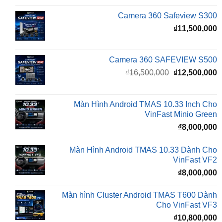
₫
11,500,000
Camera 360 SAFEVIEW S500
Giá
G
₫
16,500,000
₫
12,500,000
gốc
h
là:
t
₫16,500,000.
l
Màn Hình Android TMAS 10.33 Inch Cho
₫
VinFast Minio Green
₫
8,000,000
Màn Hình Android TMAS 10.33 Dành Cho
VinFast VF2
₫
8,000,000
Màn hình Cluster Android TMAS T600 Dành
Cho VinFast VF3
₫
10,800,000
Màn hình Cluster Android TMAS T500 Dành