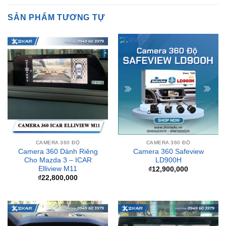
CAMERA 360 ĐỘ
CAMERA 360 ĐỘ
Camera 360 Dành Riêng
Camera 360 Safeview
Cho Mazda 3 – ICAR
LD900H
Elliview M11
₫
12,900,000
₫
22,800,000