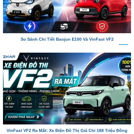
So Sánh Chi Tiết Baojun E100 Và VinFast VF2
VinFast VF2 Ra Mắt: Xe Điện Đô Thị Giá Chỉ 188 Triệu Đồng