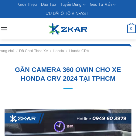
Skip
Giới Thiệu
Đào Tạo
Tuyển Dụng
Góc Tư Vấn
to
ƯU ĐÃI Ô TÔ VINFAST
content
0
rang chủ
/
Đồ Chơi Theo Xe
/
Honda
/
Honda CRV
GẮN CAMERA 360 OWIN CHO XE
HONDA CRV 2024 TẠI TPHCM