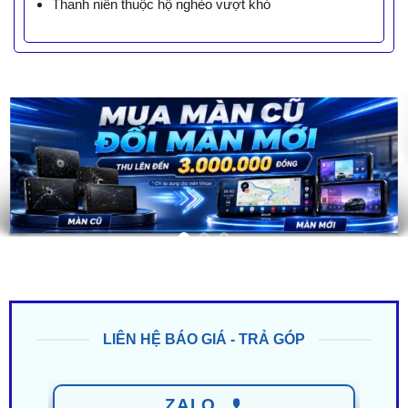
Thanh niên thuộc hộ nghèo vượt khó
LIÊN HỆ BÁO GIÁ - TRẢ GÓP
ZALO