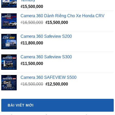
₫
15,500,000
Camera 360 Dành Riêng Cho Xe Honda CRV
Giá
Giá
₫
16,500,000
₫
15,500,000
gốc
hiện
là:
tại
Camera 360 Safeview S200
₫16,500,000.
là:
₫
11,800,000
₫15,500,000.
Camera 360 Safeview S300
₫
11,500,000
Camera 360 SAFEVIEW S500
Giá
Giá
₫
16,500,000
₫
12,500,000
gốc
hiện
là:
tại
₫16,500,000.
là:
BÀI VIẾT MỚI
₫12,500,000.