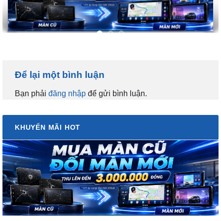
Để lại một bình luận
Bạn phải
đăng nhập
để gửi bình luận.
KHUYẾN MÃI HOT