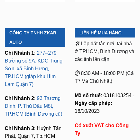
CÔNG TY TNHH ZKAR
LIÊN HỆ MUA HÀNG
AUTO
🛠️
Lắp đặt tận nơi, tại nhà
ở TPHCM, Bình Dương và
Chi Nhánh 1:
277–279
các tỉnh lân cận
Đường số 9A, KDC Trung
Sơn, xã Bình Hưng,
⏱️ 8:30 AM - 18:00 PM (Cả
TP.HCM (giáp khu Him
T7 Và Chủ Nhật)
Lam Quận 7)
Mã số thuế:
0318103254 -
Chi Nhánh 2:
93 Trương
Ngày cấp phép:
Định, P. Thủ Dầu Một,
16/10/2023
TP.HCM (Bình Dương cũ)
Có xuất VAT cho Công
Chi Nhánh 3:
Huỳnh Tấn
Ty
Phát, Quận 7, Tp.HCM