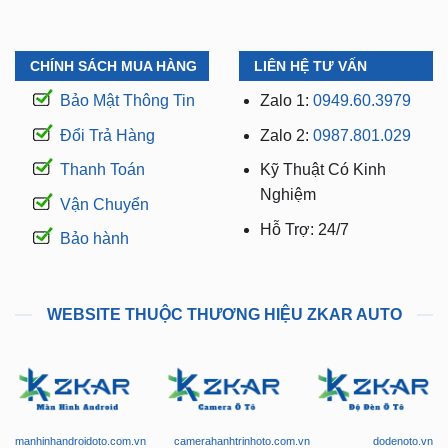
CHÍNH SÁCH MUA HÀNG
LIÊN HỆ TƯ VẤN
Bảo Mật Thông Tin
Zalo 1:
0949.60.3979
Đổi Trả Hàng
Zalo 2:
0987.801.029
Thanh Toán
Kỹ Thuật Có Kinh
Nghiệm
Vận Chuyển
Hỗ Trợ: 24/7
Bảo hành
WEBSITE THUỘC THƯƠNG HIỆU ZKAR AUTO
manhinhandroidoto.com.vn
camerahanhtrinhoto.com.vn
dodenoto.vn