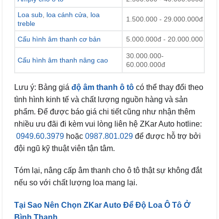
Loa sub
,
loa cánh cửa
,
loa
1.500.000 - 29.000.000đ
treble
Cấu hình âm thanh cơ bản
5.000.000đ - 20.000.000
30.000.000-
Cấu hình âm thanh nâng cao
60.000.000đ
Lưu ý: Bảng giá
độ âm thanh ô tô
có thể thay đổi theo
tình hình kinh tế và chất lượng nguồn hàng và sản
phẩm. Để được báo giá chi tiết cũng như nhận thêm
nhiều ưu đãi đi kèm vui lòng liên hệ ZKar Auto hotline:
0949.60.3979
hoặc
0987.801.029
để được hỗ trợ bởi
đội ngũ kỹ thuật viên tận tâm.
Tóm lại, nâng cấp âm thanh cho ô tô thật sự không đắt
nếu so với chất lượng loa mang lại.
Tại Sao Nên Chọn ZKar Auto Để Độ Loa Ô Tô Ở
Bình Thạnh