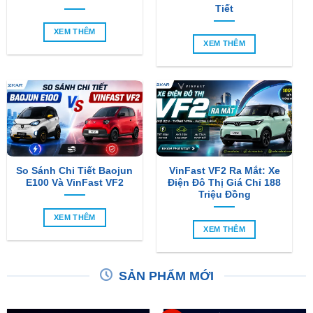
Tiết
XEM THÊM
XEM THÊM
So Sánh Chi Tiết Baojun
VinFast VF2 Ra Mắt: Xe
E100 Và VinFast VF2
Điện Đô Thị Giá Chỉ 188
Triệu Đồng
XEM THÊM
XEM THÊM
SẢN PHẨM MỚI