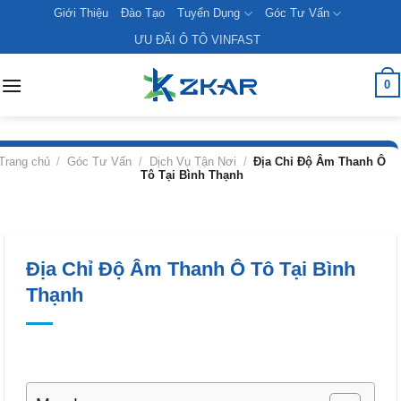
Skip
Giới Thiệu
Đào Tạo
Tuyển Dụng
Góc Tư Vấn
to
ƯU ĐÃI Ô TÔ VINFAST
content
0
Trang chủ
/
Góc Tư Vấn
/
Dịch Vụ Tận Nơi
/
Địa Chỉ Độ Âm Thanh Ô
Tô Tại Bình Thạnh
Địa Chỉ Độ Âm Thanh Ô Tô Tại Bình
Thạnh