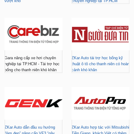
vượt khó
chuyên nghiệp tại TP.HCM
Gara nâng cấp xe hơi chuyên
ZKar Auto tài trợ học bổng kỹ
nghiệp tại TP.HCM - Tài trợ học
thuật ô tô cho thanh niên có hoàn
bổng cho thanh niên khó khăn
cảnh khó khăn
ZKar Auto dẫn đầu xu hướng
ZKar Auto hợp tác với Mitsubishi
“làm đẹp” nâng cấp VF3 “gây
Tiền Giang, khách Việt có thêm