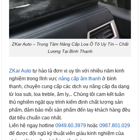
ZKar Auto – Trung Tâm Nâng Cấp Loa Ô Tô Uy Tín – Chất
Lượng Tại Bình Thạnh
ZKar Auto
tự hào là đơn vị uy tín với nhiều năm kinh
nghiệm trong lĩnh vực
nâng cấp âm thanh
ở bình
thạnh, chuyên cung cấp các dịch vụ nâng cấp đa dạng
từ loa sub, loa treble, âm ly,.. Chúng tôi cam kết tuân
thủ nghiêm ngặt quy trình kiểm định chất lượng sản
phẩm, đảm bảo mỗi sản phẩm đến tay khách hàng đều
đạt tiêu chuẩn cao nhất.
Liên hệ ngay hotline
0949.60.3979
hoặc
0987.801.029
để được đội ngũ kỹ thuật viên giàu kinh nghiệm của