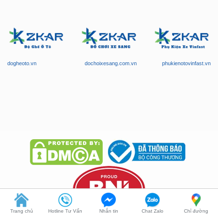
dogheoto.vn
dochoixesang.com.vn
phukienotovinfast.vn
Trang chủ
Hotline Tư Vấn
Nhắn tin
Chat Zalo
Chỉ đường