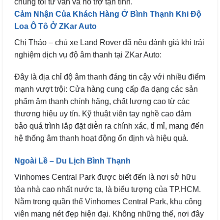
chúng tôi tư vấn và hỗ trợ tận tình.
Cảm Nhận Của Khách Hàng Ở Bình Thạnh Khi Độ
Loa Ô Tô Ở ZKar Auto
Chị Thảo – chủ xe Land Rover đã nêu đánh giá khi trải
nghiệm dịch vụ độ âm thanh tại ZKar Auto:
Đây là địa chỉ độ âm thanh đáng tin cậy với nhiều điểm
mạnh vượt trội: Cửa hàng cung cấp đa dạng các sản
phẩm âm thanh chính hãng, chất lượng cao từ các
thương hiệu uy tín. Kỹ thuật viên tay nghề cao đảm
bảo quá trình lắp đặt diễn ra chính xác, tỉ mỉ, mang đến
hệ thống âm thanh hoạt động ổn định và hiệu quả.
Ngoài Lề – Du Lịch Bình Thạnh
Vinhomes Central Park được biết đến là nơi sở hữu
tòa nhà cao nhất nước ta, là biểu tượng của TP.HCM.
Nằm trong quần thể Vinhomes Central Park, khu công
viên mang nét đẹp hiện đại. Không những thế, nơi đây