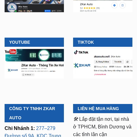
YOUTUBE
TIKTOK
CÔNG TY TNHH ZKAR
LIÊN HỆ MUA HÀNG
AUTO
🛠️
Lắp đặt tận nơi, tại nhà
ở TPHCM, Bình Dương và
Chi Nhánh 1:
277–279
các tỉnh lân cận
Đường số 9A, KDC Trung