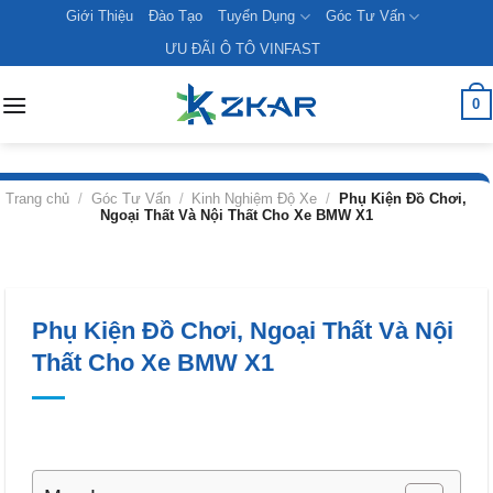
Skip
Giới Thiệu
Đào Tạo
Tuyển Dụng
Góc Tư Vấn
to
ƯU ĐÃI Ô TÔ VINFAST
content
0
Trang chủ
/
Góc Tư Vấn
/
Kinh Nghiệm Độ Xe
/
Phụ Kiện Đồ Chơi,
Ngoại Thất Và Nội Thất Cho Xe BMW X1
Phụ Kiện Đồ Chơi, Ngoại Thất Và Nội
Thất Cho Xe BMW X1