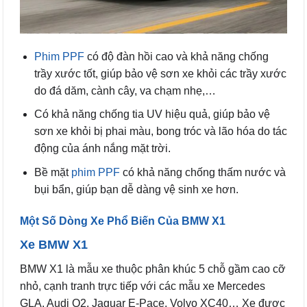
Phim PPF
có độ đàn hồi cao và khả năng chống
trầy xước tốt, giúp bảo vệ sơn xe khỏi các trầy xước
do đá dăm, cành cây, va chạm nhẹ,…
Có khả năng chống tia UV hiệu quả, giúp bảo vệ
sơn xe khỏi bị phai màu, bong tróc và lão hóa do tác
động của ánh nắng mặt trời.
Bề mặt
phim PPF
có khả năng chống thấm nước và
bụi bẩn, giúp bạn dễ dàng vệ sinh xe hơn.
Một Số Dòng Xe Phổ Biến Của BMW X1
Xe BMW X1
BMW X1 là mẫu xe thuộc phân khúc 5 chỗ gầm cao cỡ
nhỏ, cạnh tranh trực tiếp với các mẫu xe Mercedes
GLA, Audi Q2. Jaguar E-Pace, Volvo XC40… Xe được