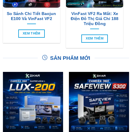
So Sánh Chi Tiết Baojun
VinFast VF2 Ra Mắt: Xe
E100 Và VinFast VF2
Điện Đô Thị Giá Chỉ 188
Triệu Đồng
XEM THÊM
XEM THÊM
SẢN PHẨM MỚI