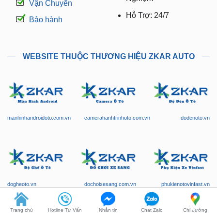
Vận Chuyển
Hỗ Trợ: 24/7
Bảo hành
WEBSITE THUỘC THƯƠNG HIỆU ZKAR AUTO
manhinhandroidoto.com.vn
camerahanhtrinhoto.com.vn
dodenoto.vn
dogheoto.vn
dochoixesang.com.vn
phukienotovinfast.vn
Trang chủ
Hotline Tư Vấn
Nhắn tin
Chat Zalo
Chỉ đường