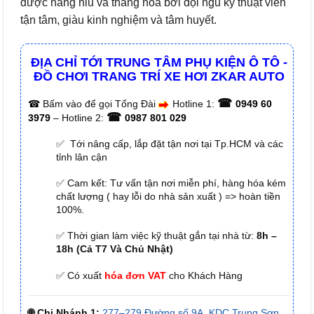
được nâng niu và thăng hoa bởi đội ngũ kỹ thuật viên
tận tâm, giàu kinh nghiệm và tâm huyết.
ĐỊA CHỈ TỚI TRUNG TÂM PHỤ KIỆN Ô TÔ -
ĐỒ CHƠI TRANG TRÍ XE HƠI ZKAR AUTO
☎
☎
Bấm vào để gọi Tổng Đài
Hotline 1:
0949 60
☎
3979
– Hotline 2:
0987 801 029
✅ Tới nâng cấp, lắp đặt tận nơi tại Tp.HCM và các
tỉnh lân cận
✅ Cam kết: Tư vấn tận nơi miễn phí, hàng hóa kém
chất lượng ( hay lỗi do nhà sản xuất ) => hoàn tiền
100%.
✅ Thời gian làm việc kỹ thuật gắn tại nhà từ:
8h –
18h (Cả T7 Và Chủ Nhật)
✅ Có xuất
hóa đơn VAT
cho Khách Hàng
🌐 Chi Nhánh 1:
277–279 Đường số 9A, KDC Trung Sơn,