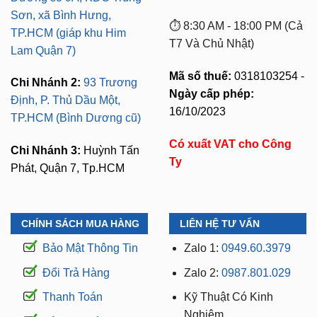
Sơn, xã Bình Hưng,
⏱️ 8:30 AM - 18:00 PM (Cả
TP.HCM (giáp khu Him
T7 Và Chủ Nhật)
Lam Quận 7)
Mã số thuế:
0318103254 -
Chi Nhánh 2:
93 Trương
Ngày cấp phép:
Định, P. Thủ Dầu Một,
16/10/2023
TP.HCM (Bình Dương cũ)
Có xuất VAT cho Công
Chi Nhánh 3:
Huỳnh Tấn
Ty
Phát, Quận 7, Tp.HCM
CHÍNH SÁCH MUA HÀNG
LIÊN HỆ TƯ VẤN
Bảo Mật Thông Tin
Zalo 1:
0949.60.3979
Đổi Trả Hàng
Zalo 2:
0987.801.029
Thanh Toán
Kỹ Thuật Có Kinh
Nghiệm