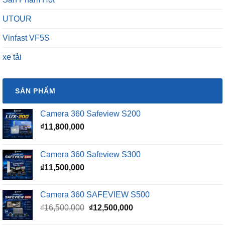
UTOUR
Vinfast VF5S
xe tải
SẢN PHẨM
Camera 360 Safeview S200
₫
11,800,000
Camera 360 Safeview S300
₫
11,500,000
Camera 360 SAFEVIEW S500
Giá
Giá
₫
16,500,000
₫
12,500,000
gốc
hiện