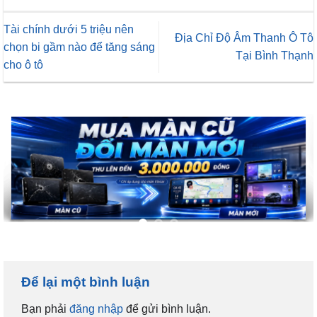
Tài chính dưới 5 triệu nên
Địa Chỉ Độ Âm Thanh Ô Tô
chọn bi gầm nào để tăng sáng
Tại Bình Thạnh
cho ô tô
Để lại một bình luận
Bạn phải
đăng nhập
để gửi bình luận.