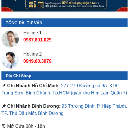
TỔNG ĐÀI TƯ VẤN
Hotline 1
0987.801.029
Hotline 2
0949.60.3979
Địa Chỉ Shop
📌 Chi Nhánh Hồ Chí Minh:
277-279 Đường số 9A, KDC
Trung Sơn, Bình Chánh, Tp.HCM
(giáp khu Him Lam Quận 7)
📌 Chi Nhánh Bình Dương:
93 Trương Định, P. Hiệp Thành,
TP. Thủ Dầu Một, Bình Dương
⏰ Mở Cửa 08h - 18h