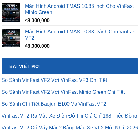
là:
tại
Màn Hình Android TMAS 10.33 Inch Cho VinFast
₫16,500,000.
là:
Minio Green
₫12,500,000.
₫
8,000,000
Màn Hình Android TMAS 10.33 Dành Cho VinFast
VF2
₫
8,000,000
BÀI VIẾT MỚI
So Sánh VinFast VF2 Với VinFast VF3 Chi Tiết
So Sánh VinFast VF2 Với VinFast Minio Green Chi Tiết
So Sánh Chi Tiết Baojun E100 Và VinFast VF2
VinFast VF2 Ra Mắt: Xe Điện Đô Thị Giá Chỉ 188 Triệu Đồng
VinFast VF2 Có Mấy Màu? Bảng Màu Xe VF2 Mới Nhất 2026