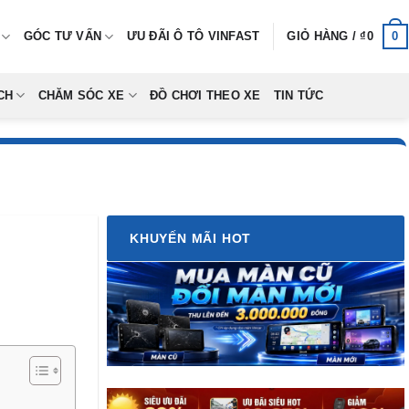
0
GÓC TƯ VẤN
ƯU ĐÃI Ô TÔ VINFAST
GIỎ HÀNG /
₫
0
CH
CHĂM SÓC XE
ĐỒ CHƠI THEO XE
TIN TỨC
KHUYẾN MÃI HOT