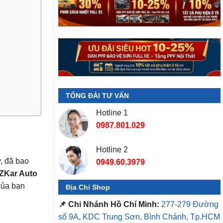
TỔNG ĐÀI TƯ VẤN
Hotline 1
0987.801.029
Hotline 2
, đã bao
0949.60.3979
ZKar Auto
của bạn
Địa Chỉ Shop
📌 Chi Nhánh Hồ Chí Minh:
277-279 Đường
số 9A, KDC Trung Sơn, Bình Chánh, Tp.HCM