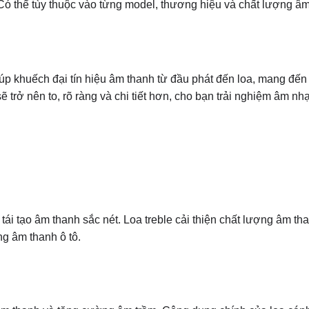
Có thể tùy thuộc vào từng model, thương hiệu và chất lượng â
 giúp khuếch đại tín hiệu âm thanh từ đầu phát đến loa, mang đế
ẽ trở nên to, rõ ràng và chi tiết hơn, cho bạn trải nghiệm âm nh
ái tạo âm thanh sắc nét. Loa treble cải thiện chất lượng âm th
g âm thanh ô tô.