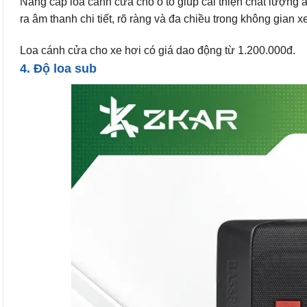
Nâng cấp loa cánh cửa cho ô tô giúp cải thiện chất lượng
ra âm thanh chi tiết, rõ ràng và đa chiều trong không gian x
Loa cánh cửa cho xe hơi có giá dao động từ 1.200.000đ.
4. Độ loa sub