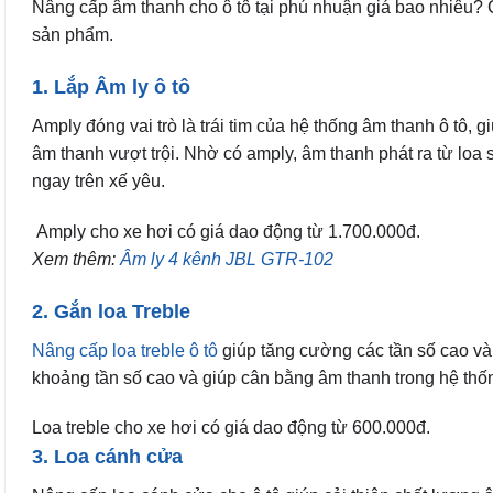
Nâng cấp âm thanh cho ô tô tại phú nhuận giá bao nhiêu? 
sản phẩm.
1. Lắp Âm ly ô tô
Amply đóng vai trò là trái tim của hệ thống âm thanh ô tô,
âm thanh vượt trội. Nhờ có amply, âm thanh phát ra từ loa s
ngay trên xế yêu.
Amply cho xe hơi có giá dao động từ 1.700.000đ.
Xem thêm:
Âm ly 4 kênh JBL GTR-102
2. Gắn loa Treble
Nâng cấp loa treble ô tô
giúp tăng cường các tần số cao và t
khoảng tần số cao và giúp cân bằng âm thanh trong hệ thốn
Loa treble cho xe hơi có giá dao động từ 600.000đ.
3. Loa cánh cửa