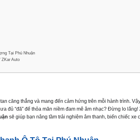
ượng Tại Phú Nhuận
 ZKar Auto
 tan căng thẳng và mang đến cảm hứng trên mỗi hành trình. Vậy
chưa đủ “đã” để thỏa mãn niềm đam mê âm nhạc? Đừng lo lắng!
huận
sẽ giúp bạn nâng tầm trải nghiệm âm thanh, biến chiếc xe 
Thanh Ô Tô Tại Phú Nhuận