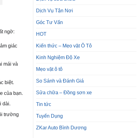
Dịch Vụ Tận Nơi
Góc Tư Vấn
ất ngờ:
HOT
cảm giác
Kiến thức – Mẹo vặt Ô Tô
Kinh Nghiệm Độ Xe
ải mái và
Mẹo vặt ô tô
So Sánh và Đánh Giá
c biệt.
Sửa chữa – Đồng sơn xe
xe của bạn.
 dài.
Tin tức
ôi trường
Tuyển Dụng
ZKar Auto Bình Dương