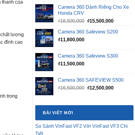
m thanh của
Camera 360 Dành Riêng Cho Xe
Honda CRV
Giá
Giá
₫
16,500,000
₫
15,500,000
gốc
hiện
Camera 360 Safeview S200
là:
tại
n chất lượng
₫
11,800,000
₫16,500,000.
là:
ạc đỉnh cao
₫15,500,0
Camera 360 Safeview S300
₫
11,500,000
Camera 360 SAFEVIEW S500
Giá
Giá
₫
16,500,000
₫
12,500,000
gốc
hiện
anh trong
là:
tại
₫16,500,000.
là:
BÀI VIẾT MỚI
₫12,500,0
So Sánh VinFast VF2 Với VinFast VF3 Chi
Tiết