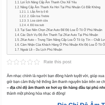
Lợi Ích Nâng Cấp Âm Thanh Cho Xế Yêu
Nâng Cấp Âm Thanh Xe Hơi Tại Phú Nhuận Có Đắt Không
1. Lắp Âm ly ô tô
2. Gắn loa Treble
3. Loa cánh cửa
4. Độ loa sub
Tại Sao Nên Chọn ZKar Auto Để Độ Loa Ô Tô Ở Phú Nhuận
Các Dịch Vụ Độ Âm Thanh Tại ZKar Auto Tại Phú Nhuận
ZKar Auto – Trung Tâm Nâng Cấp Loa Ô Tô Uy Tín – Chất L
Cảm Nhận Của Khách Hàng Ở Phú Nhuận Khi Độ Loa Ô Tô Ở
Ngoài Lề – Du Lịch Phú Nhuận
Rate this post
Âm nhạc chính là người bạn đồng hành tuyệt vời, giúp xua
giờ bạn cảm thấy hệ thống âm thanh nguyên bản trên xe 
– địa chỉ độ âm thanh xe hơi uy tín hàng đầu tại phú n
thành một phòng hòa nhạc di động!
Địa Chỉ Độ Âm 