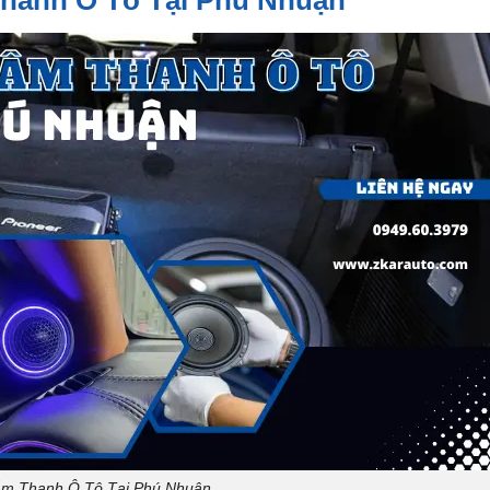
Âm Thanh Ô Tô Tại Phú Nhuận