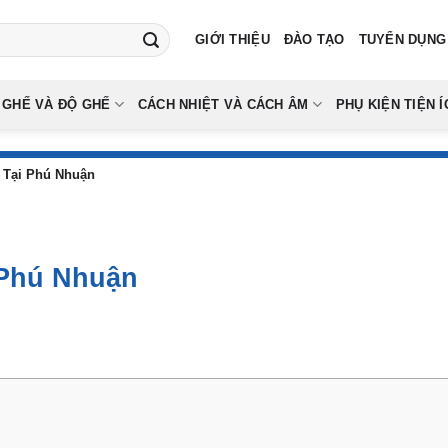
GIỚI THIỆU
ĐÀO TẠO
TUYỂN DỤNG
 GHẾ VÀ ĐỘ GHẾ
CÁCH NHIỆT VÀ CÁCH ÂM
PHỤ KIỆN TIỆN Í
 Tại Phú Nhuận
 Phú Nhuận