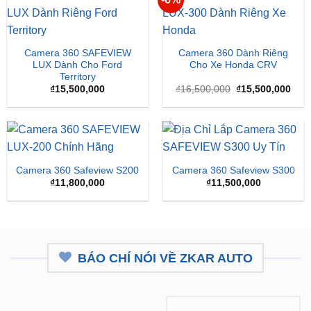
Camera 360 SAFEVIEW
Camera 360 Dành Riêng
LUX Dành Cho Ford
Cho Xe Honda CRV
Territory
Giá
Giá
₫
15,500,000
₫
16,500,000
₫
15,500,000
gốc
hiện
là:
tại
₫16,500,000.
là:
₫15,
Camera 360 Safeview S200
Camera 360 Safeview S300
₫
11,800,000
₫
11,500,000
BÁO CHÍ NÓI VỀ ZKAR AUTO