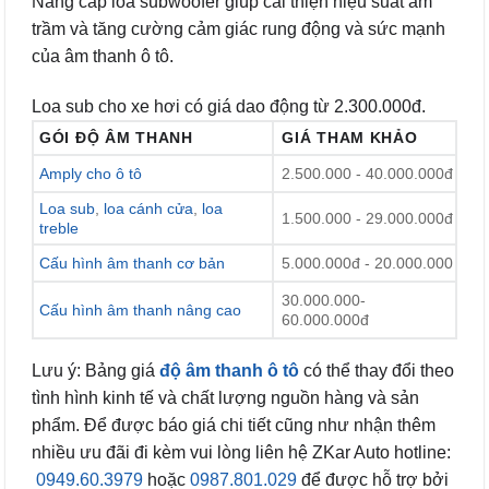
Nâng cấp loa subwoofer giúp cải thiện hiệu suất âm
trầm và tăng cường cảm giác rung động và sức mạnh
của âm thanh ô tô.
Loa sub cho xe hơi có giá dao động từ 2.300.000đ.
GÓI ĐỘ ÂM THANH
GIÁ THAM KHẢO
Amply cho ô tô
2.500.000 - 40.000.000đ
Loa sub
,
loa cánh cửa
,
loa
1.500.000 - 29.000.000đ
treble
Cấu hình âm thanh cơ bản
5.000.000đ - 20.000.000
30.000.000-
Cấu hình âm thanh nâng cao
60.000.000đ
Lưu ý: Bảng giá
độ âm thanh ô tô
có thể thay đổi theo
tình hình kinh tế và chất lượng nguồn hàng và sản
phẩm. Để được báo giá chi tiết cũng như nhận thêm
nhiều ưu đãi đi kèm vui lòng liên hệ ZKar Auto hotline:
0949.60.3979
hoặc
0987.801.029
để được hỗ trợ bởi