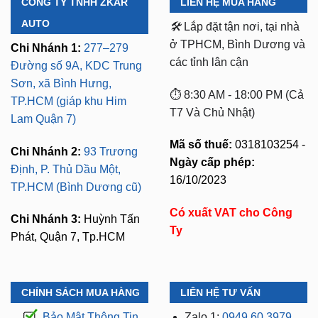
CÔNG TY TNHH ZKAR
LIÊN HỆ MUA HÀNG
AUTO
🛠️
Lắp đặt tận nơi, tại nhà
ở TPHCM, Bình Dương và
Chi Nhánh 1:
277–279
các tỉnh lân cận
Đường số 9A, KDC Trung
Sơn, xã Bình Hưng,
⏱️ 8:30 AM - 18:00 PM (Cả
TP.HCM (giáp khu Him
T7 Và Chủ Nhật)
Lam Quận 7)
Mã số thuế:
0318103254 -
Chi Nhánh 2:
93 Trương
Ngày cấp phép:
Định, P. Thủ Dầu Một,
16/10/2023
TP.HCM (Bình Dương cũ)
Có xuất VAT cho Công
Chi Nhánh 3:
Huỳnh Tấn
Ty
Phát, Quận 7, Tp.HCM
CHÍNH SÁCH MUA HÀNG
LIÊN HỆ TƯ VẤN
Bảo Mật Thông Tin
Zalo 1:
0949.60.3979