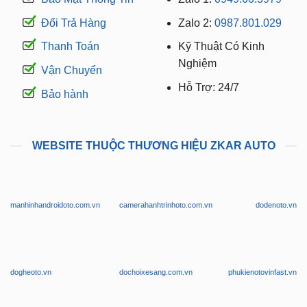
Đổi Trả Hàng
Zalo 2:
0987.801.029
Thanh Toán
Kỹ Thuật Có Kinh
Nghiệm
Vận Chuyển
Hỗ Trợ: 24/7
Bảo hành
WEBSITE THUỘC THƯƠNG HIỆU ZKAR AUTO
manhinhandroidoto.com.vn
camerahanhtrinhoto.com.vn
dodenoto.vn
dogheoto.vn
dochoixesang.com.vn
phukienotovinfast.vn