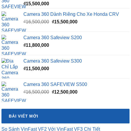
₫
15,500,000
Camera 360 Dành Riêng Cho Xe Honda CRV
Giá
Giá
₫
16,500,000
₫
15,500,000
gốc
hiện
là:
tại
Camera 360 Safeview S200
₫16,500,000.
là:
₫
11,800,000
₫15,500,000.
Camera 360 Safeview S300
₫
11,500,000
Camera 360 SAFEVIEW S500
Giá
Giá
₫
16,500,000
₫
12,500,000
gốc
hiện
là:
tại
₫16,500,000.
là:
BÀI VIẾT MỚI
₫12,500,000.
So Sánh VinFast VF2 Với VinFast VF3 Chi Tiết