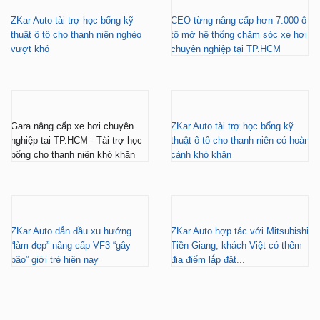
ZKar Auto tài trợ học bổng kỹ
CEO từng nâng cấp hơn 7.000 ô
thuật ô tô cho thanh niên nghèo
tô mở hệ thống chăm sóc xe hơi
vượt khó
chuyên nghiệp tại TP.HCM
Gara nâng cấp xe hơi chuyên
ZKar Auto tài trợ học bổng kỹ
nghiệp tại TP.HCM - Tài trợ học
thuật ô tô cho thanh niên có hoàn
bổng cho thanh niên khó khăn
cảnh khó khăn
ZKar Auto dẫn đầu xu hướng
ZKar Auto hợp tác với Mitsubishi
“làm đẹp” nâng cấp VF3 “gây
Tiền Giang, khách Việt có thêm
bão” giới trẻ hiện nay
địa điểm lắp đặt...