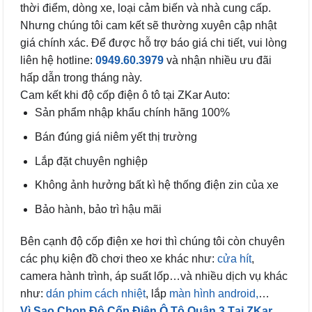
thời điểm, dòng xe, loại cảm biến và nhà cung cấp.
Nhưng chúng tôi cam kết sẽ thường xuyên cập nhật
giá chính xác. Để được hỗ trợ báo giá chi tiết, vui lòng
liên hệ hotline:
0949.60.3979
và nhận nhiều ưu đãi
hấp dẫn trong tháng này.
Cam kết khi độ cốp điện ô tô tại ZKar Auto:
Sản phẩm nhập khẩu chính hãng 100%
Bán đúng giá niêm yết thị trường
Lắp đặt chuyên nghiệp
Không ảnh hưởng bất kì hệ thống điện zin của xe
Bảo hành, bảo trì hậu mãi
Bên cạnh độ cốp điện xe hơi thì chúng tôi còn chuyên
các phụ kiện đồ chơi theo xe khác như:
cửa hít
,
camera hành trình, áp suất lốp…và nhiều dịch vụ khác
như:
dán phim cách nhiệt
, lắp
màn hình android,
…
Vì Sao Chọn Độ Cốp Điện Ô Tô Quận 3 Tại ZKar