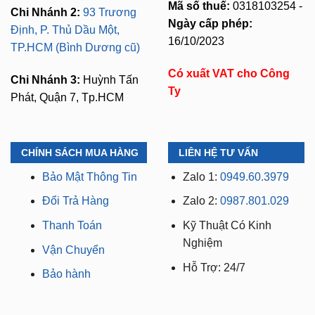
Mã số thuế:
0318103254 -
Chi Nhánh 2:
93 Trương
Ngày cấp phép:
Định, P. Thủ Dầu Một,
16/10/2023
TP.HCM (Bình Dương cũ)
Có xuất VAT cho Công
Chi Nhánh 3:
Huỳnh Tấn
Ty
Phát, Quận 7, Tp.HCM
CHÍNH SÁCH MUA HÀNG
LIÊN HỆ TƯ VẤN
Bảo Mật Thông Tin
Zalo 1:
0949.60.3979
Đổi Trả Hàng
Zalo 2:
0987.801.029
Thanh Toán
Kỹ Thuật Có Kinh
Nghiệm
Vận Chuyển
Hỗ Trợ: 24/7
Bảo hành