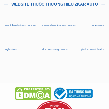
WEBSITE THUỘC THƯƠNG HIỆU ZKAR AUTO
manhinhandroidoto.com.vn
camerahanhtrinhoto.com.vn
dodenoto.vn
dogheoto.vn
dochoixesang.com.vn
phukienotovinfast.vn