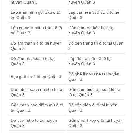
huyện Quận 3
huyện Quận 3
Lắp màn hình gối đầu ô tô
Lắp camera 360 độ ô tô tại
tại Quận 3
Quận 3
Lắp camera hành trình ô tô
Gắn camera tiến lùi ô tại
tại Quận 3
huyện Quận 3
Độ âm thanh ô tô tại huyện
Độ đèn trang trí ô tô tại Quận
Quận 3
3
Độ đèn pha cos ô tô tại
Lắp đèn bi gầm ô tô tại
Quận 3
huyện Quận 3
Độ ghế limousine tại huyện
Bọc ghế da ô tô tại Quận 3
Quận 3
Dán phim cách nhiệt ô tô tại
Gắn cảm biến áp suất lốp ô
Quận 3
tô tại Quận 3
Gắn cảnh báo điểm mù ô tô
Độ cốp điện ô tô tại huyện
tại Quận 3
Quận 3
Độ cửa hít ô tô tại huyện
Gắn smart key ô tô tại huyện
Quận 3
Quận 3