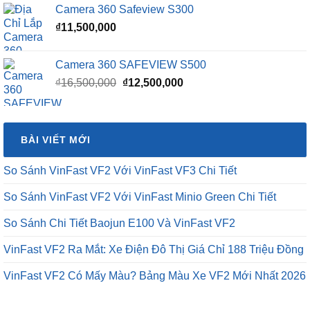
Camera 360 Safeview S300
₫
11,500,000
Camera 360 SAFEVIEW S500
Giá
Giá
₫
16,500,000
₫
12,500,000
gốc
hiện
là:
tại
₫16,500,000.
là:
BÀI VIẾT MỚI
₫12,500,000.
So Sánh VinFast VF2 Với VinFast VF3 Chi Tiết
So Sánh VinFast VF2 Với VinFast Minio Green Chi Tiết
So Sánh Chi Tiết Baojun E100 Và VinFast VF2
VinFast VF2 Ra Mắt: Xe Điện Đô Thị Giá Chỉ 188 Triệu Đồng
VinFast VF2 Có Mấy Màu? Bảng Màu Xe VF2 Mới Nhất 2026