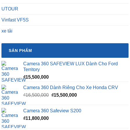
UTOUR
Vinfast VF5S
xe tải
SẢN PHẨM
Camera 360 SAFEVIEW LUX Dành Cho Ford
Territory
₫
15,500,000
Camera 360 Dành Riêng Cho Xe Honda CRV
Giá
Giá
₫
16,500,000
₫
15,500,000
gốc
hiện
là:
tại
Camera 360 Safeview S200
₫16,500,000.
là:
₫
11,800,000
₫15,500,000.