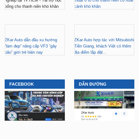
nghiệp tại TP.HCM - Tài trợ học
thuật ô tô cho thanh niên có hoàn
bổng cho thanh niên khó khăn
cảnh khó khăn
ZKar Auto dẫn đầu xu hướng
ZKar Auto hợp tác với Mitsubishi
“làm đẹp” nâng cấp VF3 “gây
Tiền Giang, khách Việt có thêm
bão” giới trẻ hiện nay
địa điểm lắp đặt...
FACEBOOK
DẪN ĐƯỜNG