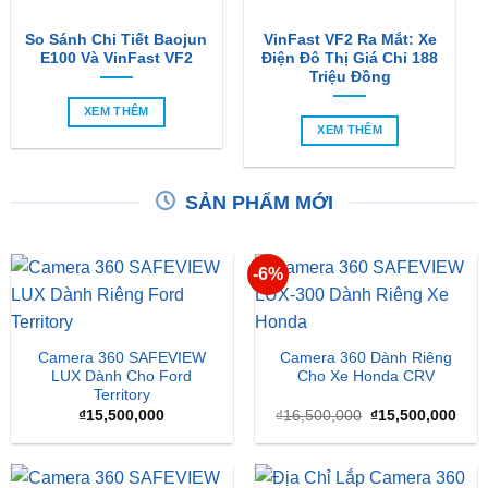
So Sánh Chi Tiết Baojun
VinFast VF2 Ra Mắt: Xe
E100 Và VinFast VF2
Điện Đô Thị Giá Chỉ 188
Triệu Đồng
XEM THÊM
XEM THÊM
SẢN PHẨM MỚI
-6%
Camera 360 SAFEVIEW
Camera 360 Dành Riêng
LUX Dành Cho Ford
Cho Xe Honda CRV
Territory
Giá
Giá
₫
15,500,000
₫
16,500,000
₫
15,500,000
gốc
hiện
là:
tại
₫16,500,000.
là:
₫15,