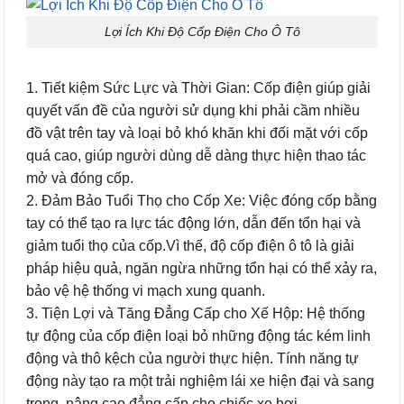
Lợi Ích Khi Độ Cốp Điện Cho Ô Tô
1. Tiết kiệm Sức Lực và Thời Gian: Cốp điện giúp giải
quyết vấn đề của người sử dụng khi phải cầm nhiều
đồ vật trên tay và loại bỏ khó khăn khi đối mặt với cốp
quá cao, giúp người dùng dễ dàng thực hiện thao tác
mở và đóng cốp.
2. Đảm Bảo Tuổi Thọ cho Cốp Xe: Việc đóng cốp bằng
tay có thể tạo ra lực tác động lớn, dẫn đến tổn hại và
giảm tuổi thọ của cốp.Vì thế, độ cốp điện ô tô là giải
pháp hiệu quả, ngăn ngừa những tổn hại có thể xảy ra,
bảo vệ hệ thống vi mạch xung quanh.
3. Tiện Lợi và Tăng Đẳng Cấp cho Xế Hộp: Hệ thống
tự động của cốp điện loại bỏ những động tác kém linh
động và thô kệch của người thực hiện. Tính năng tự
động này tạo ra một trải nghiệm lái xe hiện đại và sang
trọng, nâng cao đẳng cấp cho chiếc xe hơi.