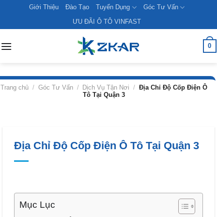
Skip
Giới Thiệu
Đào Tạo
Tuyển Dụng
Góc Tư Vấn
to
ƯU ĐÃI Ô TÔ VINFAST
content
0
Trang chủ
/
Góc Tư Vấn
/
Dịch Vụ Tận Nơi
/
Địa Chỉ Độ Cốp Điện Ô
Tô Tại Quận 3
Địa Chỉ Độ Cốp Điện Ô Tô Tại Quận 3
Mục Lục