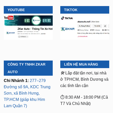
YOUTUBE
TIKTOK
CÔNG TY TNHH ZKAR
LIÊN HỆ MUA HÀNG
AUTO
🛠️
Lắp đặt tận nơi, tại nhà
ở TPHCM, Bình Dương và
Chi Nhánh 1:
277–279
các tỉnh lân cận
Đường số 9A, KDC Trung
Sơn, xã Bình Hưng,
⏱️ 8:30 AM - 18:00 PM (Cả
TP.HCM (giáp khu Him
T7 Và Chủ Nhật)
Lam Quận 7)