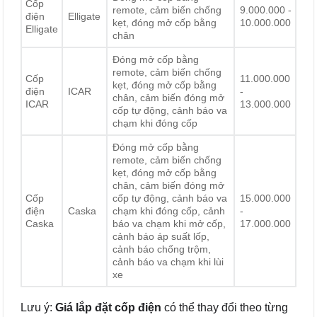
Cốp
remote, cảm biến chống
9.000.000 -
điện
Elligate
kẹt, đóng mở cốp bằng
10.000.000
Elligate
chân
Đóng mở cốp bằng
remote, cảm biến chống
Cốp
11.000.000
kẹt, đóng mở cốp bằng
điện
ICAR
-
chân, cảm biến đóng mở
ICAR
13.000.000
cốp tự động, cảnh báo va
chạm khi đóng cốp
Đóng mở cốp bằng
remote, cảm biến chống
kẹt, đóng mở cốp bằng
chân, cảm biến đóng mở
Cốp
cốp tự động, cảnh báo va
15.000.000
điện
Caska
chạm khi đóng cốp, cảnh
-
Caska
báo va chạm khi mở cốp,
17.000.000
cảnh báo áp suất lốp,
cảnh báo chống trộm,
cảnh báo va chạm khi lùi
xe
Lưu ý:
Giá lắp đặt cốp điện
có thể thay đổi theo từng