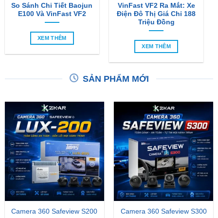
So Sánh Chi Tiết Baojun
VinFast VF2 Ra Mắt: Xe
E100 Và VinFast VF2
Điện Đô Thị Giá Chỉ 188
Triệu Đồng
XEM THÊM
XEM THÊM
SẢN PHẨM MỚI
Camera 360 Safeview S200
Camera 360 Safeview S300