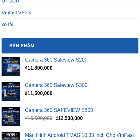
UTOUR
Vinfast VF5S
xe tải
SẢN PHẨM
Camera 360 Safeview S200
₫
11,800,000
Camera 360 Safeview S300
₫
11,500,000
Camera 360 SAFEVIEW S500
Giá
Giá
₫
16,500,000
₫
12,500,000
gốc
hiện
là:
tại
Màn Hình Android TMAS 10.33 Inch Cho VinFast
₫16,500,000.
là: