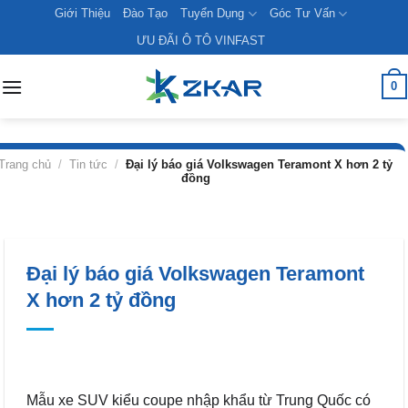
Skip
Giới Thiệu
Đào Tạo
Tuyển Dụng
Góc Tư Vấn
to
ƯU ĐÃI Ô TÔ VINFAST
content
0
Trang chủ
/
Tin tức
/
Đại lý báo giá Volkswagen Teramont X hơn 2 tỷ
đồng
Đại lý báo giá Volkswagen Teramont
X hơn 2 tỷ đồng
Mẫu xe SUV kiểu coupe nhập khẩu từ Trung Quốc có