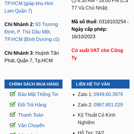
⏱️ 8:30 AM - 18:00 PM (Cả
TP.HCM (giáp khu Him
T7 Và Chủ Nhật)
Lam Quận 7)
Mã số thuế:
0318103254 -
Chi Nhánh 2:
93 Trương
Ngày cấp phép:
Định, P. Thủ Dầu Một,
16/10/2023
TP.HCM (Bình Dương cũ)
Có xuất VAT cho Công
Chi Nhánh 3:
Huỳnh Tấn
Ty
Phát, Quận 7, Tp.HCM
CHÍNH SÁCH MUA HÀNG
LIÊN HỆ TƯ VẤN
Bảo Mật Thông Tin
Zalo 1:
0949.60.3979
Đổi Trả Hàng
Zalo 2:
0987.801.029
Thanh Toán
Kỹ Thuật Có Kinh
Nghiệm
Vận Chuyển
Hỗ Trợ: 24/7