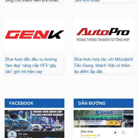
bổng cho thanh niên khó khăn
cảnh khó khăn
ZKar Auto dẫn đầu xu hướng
ZKar Auto hợp tác với Mitsubishi
“làm đẹp” nâng cấp VF3 “gây
Tiền Giang, khách Việt có thêm
bão” giới trẻ hiện nay
địa điểm lắp đặt...
FACEBOOK
DẪN ĐƯỜNG