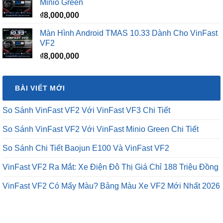
Minio Green
₫12,500,000.
₫
8,000,000
Màn Hình Android TMAS 10.33 Dành Cho VinFast
VF2
₫
8,000,000
BÀI VIẾT MỚI
So Sánh VinFast VF2 Với VinFast VF3 Chi Tiết
So Sánh VinFast VF2 Với VinFast Minio Green Chi Tiết
So Sánh Chi Tiết Baojun E100 Và VinFast VF2
VinFast VF2 Ra Mắt: Xe Điện Đô Thị Giá Chỉ 188 Triệu Đồng
VinFast VF2 Có Mấy Màu? Bảng Màu Xe VF2 Mới Nhất 2026