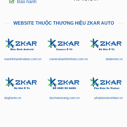
Bảo hành
WEBSITE THUỘC THƯƠNG HIỆU ZKAR AUTO
manhinhandroidoto.com.vn
camerahanhtrinhoto.com.vn
dodenoto.vn
dogheoto.vn
dochoixesang.com.vn
phukienotovinfast.vn