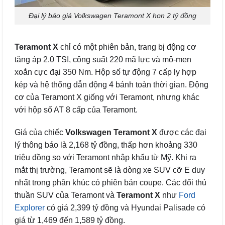
Đại lý báo giá Volkswagen Teramont X hơn 2 tỷ đồng
Teramont X
chỉ có một phiên bản, trang bị động cơ
tăng áp 2.0 TSI, công suất 220 mã lực và mô-men
xoắn cực đại 350 Nm. Hộp số tự động 7 cấp ly hợp
kép và hệ thống dẫn động 4 bánh toàn thời gian. Động
cơ của Teramont X giống với Teramont, nhưng khác
với hộp số AT 8 cấp của Teramont.
Giá của chiếc
Volkswagen Teramont X
được các đại
lý thông báo là 2,168 tỷ đồng, thấp hơn khoảng 330
triệu đồng so với Teramont nhập khẩu từ Mỹ. Khi ra
mắt thị trường, Teramont sẽ là dòng xe SUV cỡ E duy
nhất trong phân khúc có phiên bản coupe. Các đối thủ
thuần SUV của Teramont và
Teramont X
như
Ford
Explorer
có giá 2,399 tỷ đồng và Hyundai Palisade có
giá từ 1,469 đến 1,589 tỷ đồng.