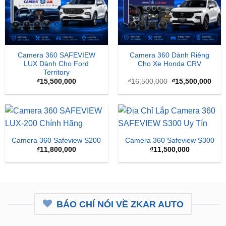
Camera 360 SAFEVIEW
Camera 360 Dành Riêng
LUX Dành Cho Ford
Cho Xe Honda CRV
Territory
Giá
Giá
₫
15,500,000
₫
16,500,000
₫
15,500,000
gốc
hiện
là:
tại
₫16,500,000.
là:
₫15,
Camera 360 Safeview S200
Camera 360 Safeview S300
₫
11,800,000
₫
11,500,000
BÁO CHÍ NÓI VỀ ZKAR AUTO