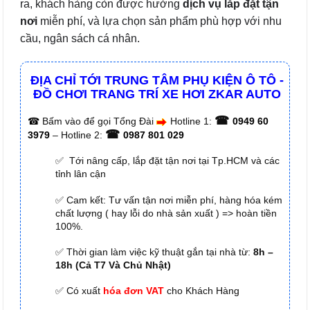
ra, khách hàng còn được hưởng
dịch vụ lắp đặt tận
nơi
miễn phí, và lựa chọn sản phẩm phù hợp với nhu
cầu, ngân sách cá nhân.
ĐỊA CHỈ TỚI TRUNG TÂM PHỤ KIỆN Ô TÔ -
ĐỒ CHƠI TRANG TRÍ XE HƠI ZKAR AUTO
☎
☎
Bấm vào để gọi Tổng Đài
Hotline 1:
0949 60
☎
3979
– Hotline 2:
0987 801 029
✅ Tới nâng cấp, lắp đặt tận nơi tại Tp.HCM và các
tỉnh lân cận
✅ Cam kết: Tư vấn tận nơi miễn phí, hàng hóa kém
chất lượng ( hay lỗi do nhà sản xuất ) => hoàn tiền
100%.
✅ Thời gian làm việc kỹ thuật gắn tại nhà từ:
8h –
18h (Cả T7 Và Chủ Nhật)
✅ Có xuất
hóa đơn VAT
cho Khách Hàng