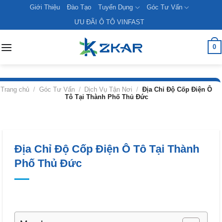
Skip
Giới Thiệu
Đào Tạo
Tuyển Dụng
Góc Tư Vấn
to
ƯU ĐÃI Ô TÔ VINFAST
content
0
Trang chủ
/
Góc Tư Vấn
/
Dịch Vụ Tận Nơi
/
Địa Chỉ Độ Cốp Điện Ô
Tô Tại Thành Phố Thủ Đức
Địa Chỉ Độ Cốp Điện Ô Tô Tại Thành
Phố Thủ Đức