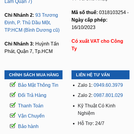
Lam Quận 7)
Mã số thuế:
0318103254 -
Chi Nhánh 2:
93 Trương
Ngày cấp phép:
Định, P. Thủ Dầu Một,
16/10/2023
TP.HCM (Bình Dương cũ)
Có xuất VAT cho Công
Chi Nhánh 3:
Huỳnh Tấn
Ty
Phát, Quận 7, Tp.HCM
CHÍNH SÁCH MUA HÀNG
LIÊN HỆ TƯ VẤN
Bảo Mật Thông Tin
Zalo 1:
0949.60.3979
Đổi Trả Hàng
Zalo 2:
0987.801.029
Thanh Toán
Kỹ Thuật Có Kinh
Nghiệm
Vận Chuyển
Hỗ Trợ: 24/7
Bảo hành