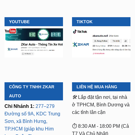
YOUTUBE
TIKTOK
CÔNG TY TNHH ZKAR
LIÊN HỆ MUA HÀNG
AUTO
🛠️
Lắp đặt tận nơi, tại nhà
ở TPHCM, Bình Dương và
Chi Nhánh 1:
277–279
các tỉnh lân cận
Đường số 9A, KDC Trung
Sơn, xã Bình Hưng,
⏱️ 8:30 AM - 18:00 PM (Cả
TP.HCM (giáp khu Him
T7 Và Chủ Nhật)