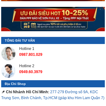
TỔNG ĐÀI TƯ VẤN
Hotline 1
0987.801.029
Hotline 2
0949.60.3979
Địa Chỉ Shop
📌 Chi Nhánh Hồ Chí Minh:
277-279 Đường số 9A, KDC
Trung Sơn, Bình Chánh, Tp.HCM
(giáp khu Him Lam Quận 7)