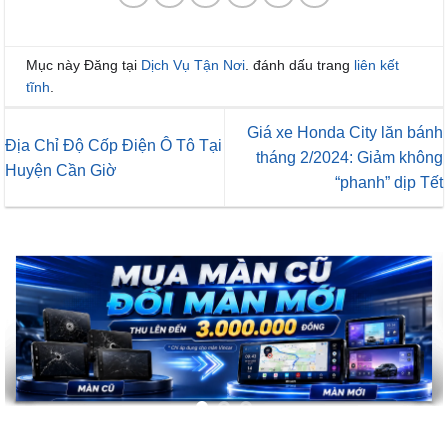
Mục này Đăng tại
Dịch Vụ Tận Nơi
. đánh dấu trang
liên kết
tĩnh
.
Giá xe Honda City lăn bánh
Địa Chỉ Độ Cốp Điện Ô Tô Tại
tháng 2/2024: Giảm không
Huyện Cần Giờ
“phanh” dịp Tết