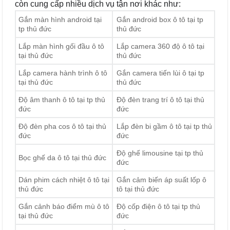
còn cung cấp nhiều dịch vụ tận nơi khác như:
Gắn màn hình android tại
Gắn android box ô tô tại tp
tp thủ đức
thủ đức
Lắp màn hình gối đầu ô tô
Lắp camera 360 độ ô tô tại
tại thủ đức
thủ đức
Lắp camera hành trình ô tô
Gắn camera tiến lùi ô tại tp
tại thủ đức
thủ đức
Độ âm thanh ô tô tại tp thủ
Độ đèn trang trí ô tô tại thủ
đức
đức
Độ đèn pha cos ô tô tại thủ
Lắp đèn bi gầm ô tô tại tp thủ
đức
đức
Độ ghế limousine tại tp thủ
Bọc ghế da ô tô tại thủ đức
đức
Dán phim cách nhiệt ô tô tại
Gắn cảm biến áp suất lốp ô
thủ đức
tô tại thủ đức
Gắn cảnh báo điểm mù ô tô
Độ cốp điện ô tô tại tp thủ
tại thủ đức
đức