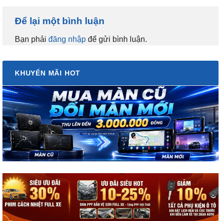
Để lại một bình luận
Bạn phải
đăng nhập
để gửi bình luận.
KHUYẾN MÃI HOT