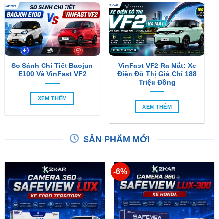
So Sánh Chi Tiết Baojun
VinFast VF2 Ra Mắt: Xe
E100 Và VinFast VF2
Điện Đô Thị Giá Chỉ 188
Triệu Đồng
XEM THÊM
XEM THÊM
SẢN PHẨM MỚI
-6%