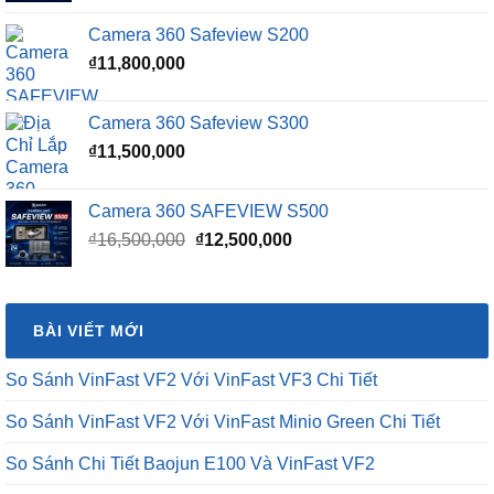
là:
tại
Camera 360 Safeview S200
₫16,500,000.
là:
₫
11,800,000
₫15,500,000.
Camera 360 Safeview S300
₫
11,500,000
Camera 360 SAFEVIEW S500
Giá
Giá
₫
16,500,000
₫
12,500,000
gốc
hiện
là:
tại
₫16,500,000.
là:
BÀI VIẾT MỚI
₫12,500,000.
So Sánh VinFast VF2 Với VinFast VF3 Chi Tiết
So Sánh VinFast VF2 Với VinFast Minio Green Chi Tiết
So Sánh Chi Tiết Baojun E100 Và VinFast VF2