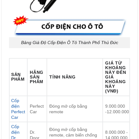
Bảng Giá Độ Cốp Điện Ô Tô Thành Phố Thủ Đức
GIÁ TỪ
KHOẢNG
HÃNG
NÀY ĐẾN
SẢN
SẢN
TÍNH NĂNG
GIÁ
PHẨM
PHẨM
KHOẢNG
NÀY
(VNĐ)
Cốp
điện
Perfect
Đóng mở cốp bằng
9.000.000
Perfect
Car
remote
-12.000.000
Car
Cốp
Đóng mở cốp bằng
điện
Dr.
8.000.000 -
remote, cảm biến chống
Dr.
Door
14.000.000