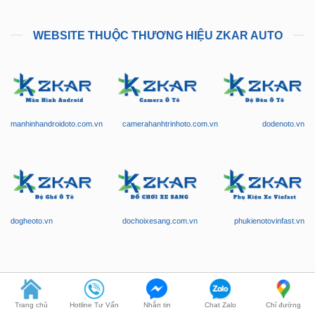
WEBSITE THUỘC THƯƠNG HIỆU ZKAR AUTO
manhinhandroidoto.com.vn
camerahanhtrinhoto.com.vn
dodenoto.vn
dogheoto.vn
dochoixesang.com.vn
phukienotovinfast.vn
Trang chủ
Hotline Tư Vấn
Nhắn tin
Chat Zalo
Chỉ đường