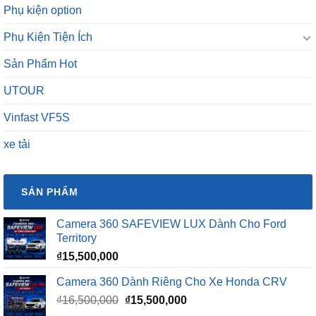
Phụ kiện option
Phụ Kiện Tiện Ích
Sản Phẩm Hot
UTOUR
Vinfast VF5S
xe tải
SẢN PHẨM
Camera 360 SAFEVIEW LUX Dành Cho Ford
Territory
₫
15,500,000
Camera 360 Dành Riêng Cho Xe Honda CRV
Giá
Giá
₫
16,500,000
₫
15,500,000
gốc
hiện