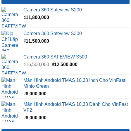
Camera 360 Safeview S200
₫
11,800,000
Camera 360 Safeview S300
₫
11,500,000
Camera 360 SAFEVIEW S500
Giá
Giá
₫
16,500,000
₫
12,500,000
gốc
hiện
là:
tại
Màn Hình Android TMAS 10.33 Inch Cho VinFast
₫16,500,000.
là:
Minio Green
₫12,500,000.
₫
8,000,000
Màn Hình Android TMAS 10.33 Dành Cho VinFast
VF2
₫
8,000,000