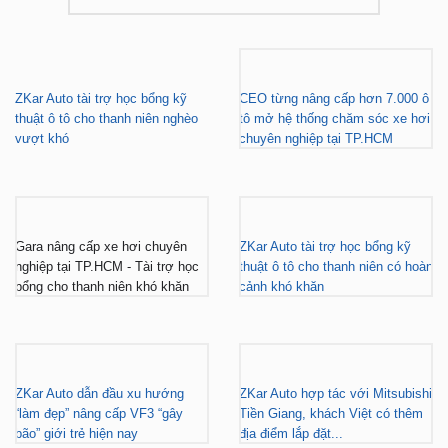
ZKar Auto tài trợ học bổng kỹ
CEO từng nâng cấp hơn 7.000 ô
thuật ô tô cho thanh niên nghèo
tô mở hệ thống chăm sóc xe hơi
vượt khó
chuyên nghiệp tại TP.HCM
Gara nâng cấp xe hơi chuyên
ZKar Auto tài trợ học bổng kỹ
nghiệp tại TP.HCM - Tài trợ học
thuật ô tô cho thanh niên có hoàn
bổng cho thanh niên khó khăn
cảnh khó khăn
ZKar Auto dẫn đầu xu hướng
ZKar Auto hợp tác với Mitsubishi
“làm đẹp” nâng cấp VF3 “gây
Tiền Giang, khách Việt có thêm
bão” giới trẻ hiện nay
địa điểm lắp đặt...