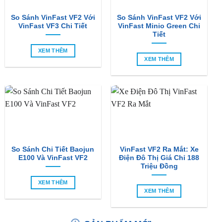
So Sánh VinFast VF2 Với
So Sánh VinFast VF2 Với
VinFast VF3 Chi Tiết
VinFast Minio Green Chi
Tiết
XEM THÊM
XEM THÊM
So Sánh Chi Tiết Baojun
VinFast VF2 Ra Mắt: Xe
E100 Và VinFast VF2
Điện Đô Thị Giá Chỉ 188
Triệu Đồng
XEM THÊM
XEM THÊM