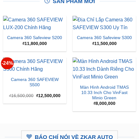
SẢN PHẨM MỚI
Camera 360 Safeview S200
Camera 360 Safeview S300
₫
11,800,000
₫
11,500,000
-24%
Camera 360 SAFEVIEW
S500
Màn Hình Android TMAS
10.33 Inch Cho VinFast
Giá
Giá
₫
16,500,000
₫
12,500,000
Minio Green
gốc
hiện
là:
tại
₫
8,000,000
₫16,500,000.
là:
₫12,500,000.
BÁO CHÍ NÓI VỀ ZKAR AUTO