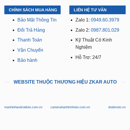
CHÍNH SÁCH MUA HÀNG
LIÊN HỆ TƯ VẤN
Bảo Mật Thông Tin
Zalo 1:
0949.60.3979
Đổi Trả Hàng
Zalo 2:
0987.801.029
Thanh Toán
Kỹ Thuật Có Kinh
Nghiệm
Vận Chuyển
Hỗ Trợ: 24/7
Bảo hành
WEBSITE THUỘC THƯƠNG HIỆU ZKAR AUTO
manhinhandroidoto.com.vn
camerahanhtrinhoto.com.vn
dodenoto.vn