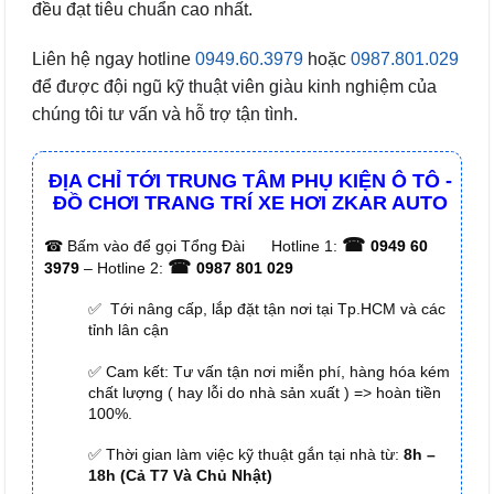
đều đạt tiêu chuẩn cao nhất.
Liên hệ ngay hotline
0949.60.3979
hoặc
0987.801.029
để được đội ngũ kỹ thuật viên giàu kinh nghiệm của
chúng tôi tư vấn và hỗ trợ tận tình.
ĐỊA CHỈ TỚI TRUNG TÂM PHỤ KIỆN Ô TÔ -
ĐỒ CHƠI TRANG TRÍ XE HƠI ZKAR AUTO
☎
☎
Bấm vào để gọi Tổng Đài
Hotline 1:
0949 60
☎
3979
– Hotline 2:
0987 801 029
✅ Tới nâng cấp, lắp đặt tận nơi tại Tp.HCM và các
tỉnh lân cận
✅ Cam kết: Tư vấn tận nơi miễn phí, hàng hóa kém
chất lượng ( hay lỗi do nhà sản xuất ) => hoàn tiền
100%.
✅ Thời gian làm việc kỹ thuật gắn tại nhà từ:
8h –
18h (Cả T7 Và Chủ Nhật)