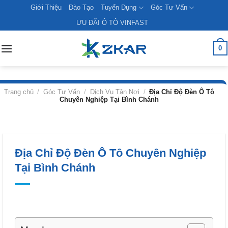
Skip
Giới Thiệu
Đào Tạo
Tuyển Dụng
Góc Tư Vấn
to
ƯU ĐÃI Ô TÔ VINFAST
content
0
Trang chủ
/
Góc Tư Vấn
/
Dịch Vụ Tận Nơi
/
Địa Chỉ Độ Đèn Ô Tô
Chuyên Nghiệp Tại Bình Chánh
Địa Chỉ Độ Đèn Ô Tô Chuyên Nghiệp
Tại Bình Chánh