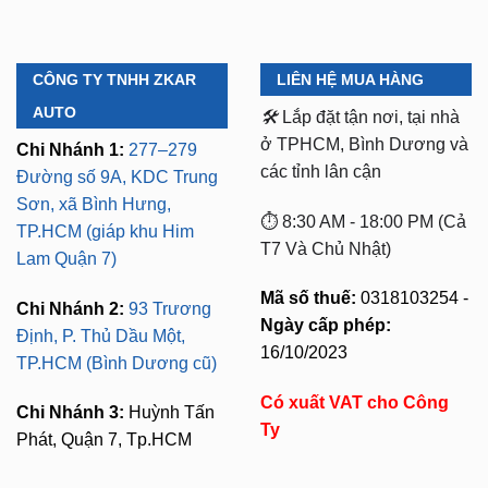
CÔNG TY TNHH ZKAR
LIÊN HỆ MUA HÀNG
AUTO
🛠️
Lắp đặt tận nơi, tại nhà
ở TPHCM, Bình Dương và
Chi Nhánh 1:
277–279
các tỉnh lân cận
Đường số 9A, KDC Trung
Sơn, xã Bình Hưng,
⏱️ 8:30 AM - 18:00 PM (Cả
TP.HCM (giáp khu Him
T7 Và Chủ Nhật)
Lam Quận 7)
Mã số thuế:
0318103254 -
Chi Nhánh 2:
93 Trương
Ngày cấp phép:
Định, P. Thủ Dầu Một,
16/10/2023
TP.HCM (Bình Dương cũ)
Có xuất VAT cho Công
Chi Nhánh 3:
Huỳnh Tấn
Ty
Phát, Quận 7, Tp.HCM