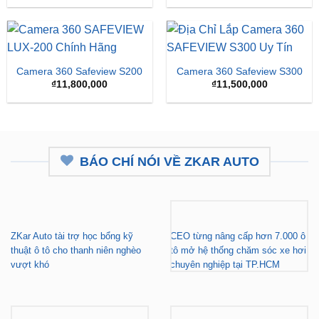
là:
tại
₫16,500,000.
là:
₫15,
Camera 360 Safeview S200
Camera 360 Safeview S300
₫
11,800,000
₫
11,500,000
BÁO CHÍ NÓI VỀ ZKAR AUTO
ZKar Auto tài trợ học bổng kỹ
CEO từng nâng cấp hơn 7.000 ô
thuật ô tô cho thanh niên nghèo
tô mở hệ thống chăm sóc xe hơi
vượt khó
chuyên nghiệp tại TP.HCM