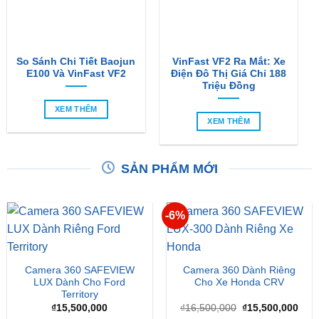
So Sánh Chi Tiết Baojun
VinFast VF2 Ra Mắt: Xe
E100 Và VinFast VF2
Điện Đô Thị Giá Chỉ 188
Triệu Đồng
XEM THÊM
XEM THÊM
SẢN PHẨM MỚI
-6%
Camera 360 SAFEVIEW
Camera 360 Dành Riêng
LUX Dành Cho Ford
Cho Xe Honda CRV
Territory
Giá
Giá
₫
15,500,000
₫
16,500,000
₫
15,500,000
gốc
hiện