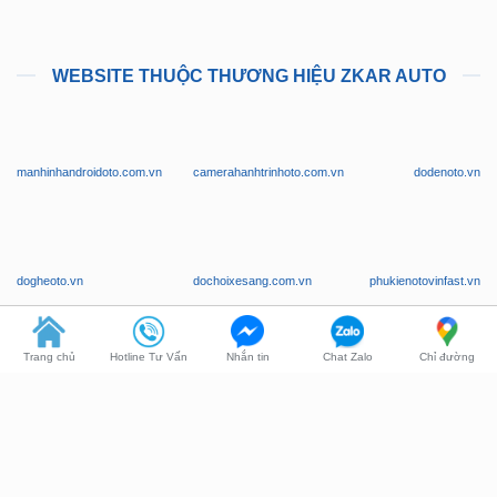
WEBSITE THUỘC THƯƠNG HIỆU ZKAR AUTO
manhinhandroidoto.com.vn
camerahanhtrinhoto.com.vn
dodenoto.vn
dogheoto.vn
dochoixesang.com.vn
phukienotovinfast.vn
Trang chủ
Hotline Tư Vấn
Nhắn tin
Chat Zalo
Chỉ đường