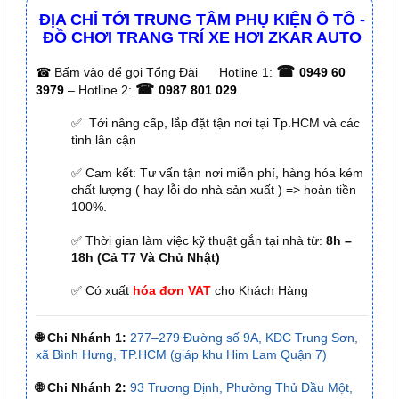
ĐỊA CHỈ TỚI TRUNG TÂM PHỤ KIỆN Ô TÔ -
ĐỒ CHƠI TRANG TRÍ XE HƠI ZKAR AUTO
☎
☎
Bấm vào để gọi Tổng Đài
Hotline 1:
0949 60
☎
3979
– Hotline 2:
0987 801 029
✅ Tới nâng cấp, lắp đặt tận nơi tại Tp.HCM và các
tỉnh lân cận
✅ Cam kết: Tư vấn tận nơi miễn phí, hàng hóa kém
chất lượng ( hay lỗi do nhà sản xuất ) => hoàn tiền
100%.
✅ Thời gian làm việc kỹ thuật gắn tại nhà từ:
8h –
18h (Cả T7 Và Chủ Nhật)
✅ Có xuất
hóa đơn VAT
cho Khách Hàng
🌐 Chi Nhánh 1:
277–279 Đường số 9A, KDC Trung Sơn,
xã Bình Hưng, TP.HCM (giáp khu Him Lam Quận 7)
🌐 Chi Nhánh 2:
93 Trương Định, Phường Thủ Dầu Một,