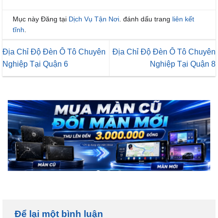
Mục này Đăng tại
Dịch Vụ Tận Nơi
. đánh dấu trang
liên kết
tĩnh
.
Địa Chỉ Độ Đèn Ô Tô Chuyên
Địa Chỉ Độ Đèn Ô Tô Chuyên
Nghiệp Tại Quận 6
Nghiệp Tại Quận 8
Để lại một bình luận