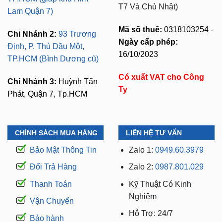
T7 Và Chủ Nhật)
Lam Quận 7)
Mã số thuế:
0318103254 -
Chi Nhánh 2:
93 Trương
Ngày cấp phép:
Định, P. Thủ Dầu Một,
16/10/2023
TP.HCM (Bình Dương cũ)
Có xuất VAT cho Công
Chi Nhánh 3:
Huỳnh Tấn
Ty
Phát, Quận 7, Tp.HCM
CHÍNH SÁCH MUA HÀNG
LIÊN HỆ TƯ VẤN
Bảo Mật Thông Tin
Zalo 1:
0949.60.3979
Đổi Trả Hàng
Zalo 2:
0987.801.029
Thanh Toán
Kỹ Thuật Có Kinh
Nghiệm
Vận Chuyển
Hỗ Trợ: 24/7
Bảo hành