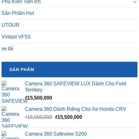
Phụ Kiện Tiện Ích
Sản Phẩm Hot
UTOUR
Vinfast VF5S
xe tải
SẢN PHẨM
Camera 360 SAFEVIEW LUX Dành Cho Ford
Territory
₫
15,500,000
Camera 360 Dành Riêng Cho Xe Honda CRV
Giá
Giá
₫
16,500,000
₫
15,500,000
gốc
hiện
là:
tại
Camera 360 Safeview S200
₫16,500,000.
là: