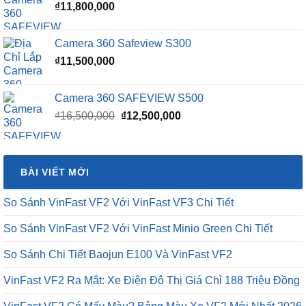
₫
11,800,000
₫15,500,000.
Camera 360 Safeview S300
₫
11,500,000
Camera 360 SAFEVIEW S500
Giá
Giá
₫
16,500,000
₫
12,500,000
gốc
hiện
là:
tại
₫16,500,000.
là:
BÀI VIẾT MỚI
₫12,500,000.
So Sánh VinFast VF2 Với VinFast VF3 Chi Tiết
So Sánh VinFast VF2 Với VinFast Minio Green Chi Tiết
So Sánh Chi Tiết Baojun E100 Và VinFast VF2
VinFast VF2 Ra Mắt: Xe Điện Đô Thị Giá Chỉ 188 Triệu Đồng