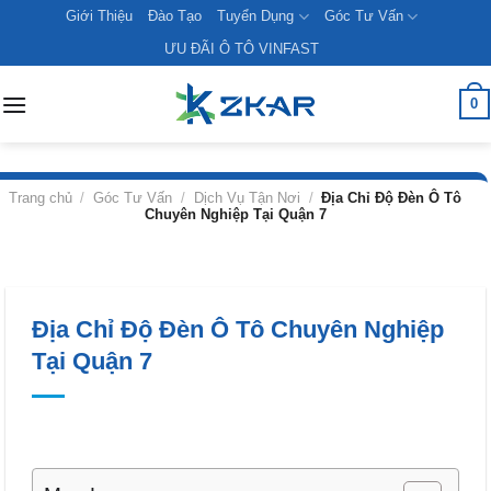
Skip
Giới Thiệu
Đào Tạo
Tuyển Dụng
Góc Tư Vấn
to
ƯU ĐÃI Ô TÔ VINFAST
content
0
Trang chủ
/
Góc Tư Vấn
/
Dịch Vụ Tận Nơi
/
Địa Chỉ Độ Đèn Ô Tô
Chuyên Nghiệp Tại Quận 7
Địa Chỉ Độ Đèn Ô Tô Chuyên Nghiệp
Tại Quận 7