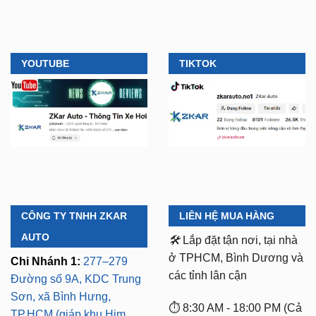
YOUTUBE
TIKTOK
CÔNG TY TNHH ZKAR
LIÊN HỆ MUA HÀNG
AUTO
🛠️
Lắp đặt tận nơi, tại nhà
ở TPHCM, Bình Dương và
Chi Nhánh 1:
277–279
các tỉnh lân cận
Đường số 9A, KDC Trung
Sơn, xã Bình Hưng,
⏱️ 8:30 AM - 18:00 PM (Cả
TP.HCM (giáp khu Him