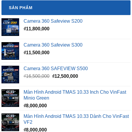
SẢN PHẨM
Camera 360 Safeview S200
₫
11,800,000
Camera 360 Safeview S300
₫
11,500,000
Camera 360 SAFEVIEW S500
Giá
Giá
₫
16,500,000
₫
12,500,000
gốc
hiện
là:
tại
Màn Hình Android TMAS 10.33 Inch Cho VinFast
₫16,500,000.
là:
Minio Green
₫12,500,000.
₫
8,000,000
Màn Hình Android TMAS 10.33 Dành Cho VinFast
VF2
₫
8,000,000