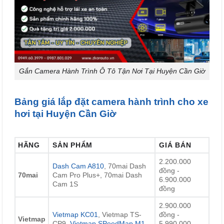
Gắn Camera Hành Trình Ô Tô Tận Nơi Tại Huyện Cần Giờ
Bảng giá lắp đặt camera hành trình cho xe
hơi tại Huyện Cần Giờ
HÃNG
SẢN PHẨM
GIÁ BÁN
2.200.000
Dash Cam A810
, 70mai Dash
đồng -
70mai
Cam Pro Plus+, 70mai Dash
6.900.000
Cam 1S
đồng
2.900.000
Vietmap KC01
, Vietmap TS-
đồng -
Vietmap
CP9,
Vietmap SPeedMap M1
5.990.000