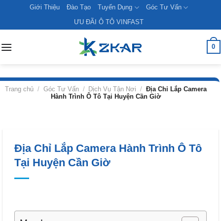
Skip
Giới Thiệu
Đào Tạo
Tuyển Dụng
Góc Tư Vấn
to
ƯU ĐÃI Ô TÔ VINFAST
content
0
Trang chủ
/
Góc Tư Vấn
/
Dịch Vụ Tận Nơi
/
Địa Chỉ Lắp Camera
Hành Trình Ô Tô Tại Huyện Cần Giờ
Địa Chỉ Lắp Camera Hành Trình Ô Tô
Tại Huyện Cần Giờ