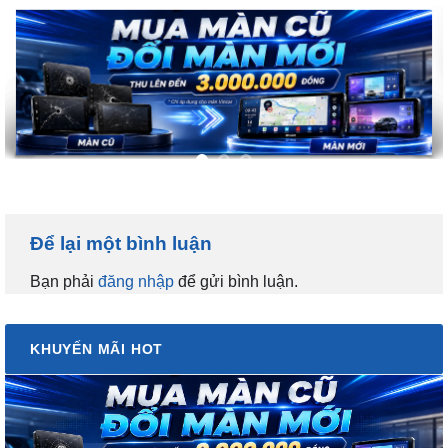
Để lại một bình luận
Bạn phải
đăng nhập
để gửi bình luận.
KHUYẾN MÃI HOT