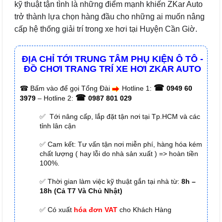
kỹ thuật tận tình là những điểm mạnh khiến ZKar Auto
trở thành lựa chọn hàng đầu cho những ai muốn nâng
cấp hệ thống giải trí trong xe hơi tại Huyện Cần Giờ.
ĐỊA CHỈ TỚI TRUNG TÂM PHỤ KIỆN Ô TÔ -
ĐỒ CHƠI TRANG TRÍ XE HƠI ZKAR AUTO
☎
☎
Bấm vào để gọi Tổng Đài
Hotline 1:
0949 60
☎
3979
– Hotline 2:
0987 801 029
✅ Tới nâng cấp, lắp đặt tận nơi tại Tp.HCM và các
tỉnh lân cận
✅ Cam kết: Tư vấn tận nơi miễn phí, hàng hóa kém
chất lượng ( hay lỗi do nhà sản xuất ) => hoàn tiền
100%.
✅ Thời gian làm việc kỹ thuật gắn tại nhà từ:
8h –
18h (Cả T7 Và Chủ Nhật)
✅ Có xuất
hóa đơn VAT
cho Khách Hàng