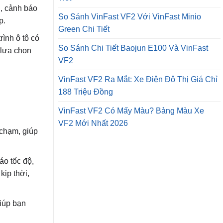
n, cảnh báo
So Sánh VinFast VF2 Với VinFast Minio
p.
Green Chi Tiết
ình ô tô có
So Sánh Chi Tiết Baojun E100 Và VinFast
 lựa chọn
VF2
VinFast VF2 Ra Mắt: Xe Điện Đô Thị Giá Chỉ
188 Triệu Đồng
VinFast VF2 Có Mấy Màu? Bảng Màu Xe
VF2 Mới Nhất 2026
 chạm, giúp
áo tốc độ,
kịp thời,
giúp bạn