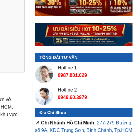
TỔNG ĐÀI TƯ VẤN
Hotline 1
0987.801.029
Hotline 2
0949.60.3979
ơn với
TPHCM,
Địa Chỉ Shop
i khu vực
📌 Chi Nhánh Hồ Chí Minh:
277-279 Đường
số 9A, KDC Trung Sơn, Bình Chánh, Tp.HCM