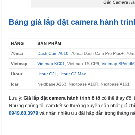
Gắn Camera Hàn
Bảng giá lắp đặt camera hành trìn
HÃNG
SẢN PHẨM
70mai
Dash Cam A810
, 70mai Dash Cam Pro Plus+, 70
Vietmap
Vietmap KC01
, Vietmap TS-CP9,
Vietmap SPeedM
Utour
Utour C2L
,
Utour C2 Max
Icar
Nextbase A263, Nextbase A16R, Nextbase A161
Lưu ý:
Giá lắp đặt camera hành trình ô tô
có thể thay đổi 
Nhưng chúng tôi cam kết sẽ thường xuyên cập nhật giá chính 
0949.60.3979
và nhận nhiều ưu đãi hấp dẫn trong tháng nà