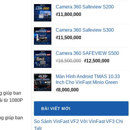
Camera 360 Safeview S200
₫
11,800,000
Camera 360 Safeview S300
₫
11,500,000
Camera 360 SAFEVIEW S500
Giá
Giá
₫
16,500,000
₫
12,500,000
gốc
hiện
là:
tại
Màn Hình Android TMAS 10.33
₫16,500,000.
là:
Inch Cho VinFast Minio Green
₫12,500,0
₫
8,000,000
ng giúp bạn
ải từ 1080P
BÀI VIẾT MỚI
ng giúp bạn
So Sánh VinFast VF2 Với VinFast VF3 Chi
Tiết