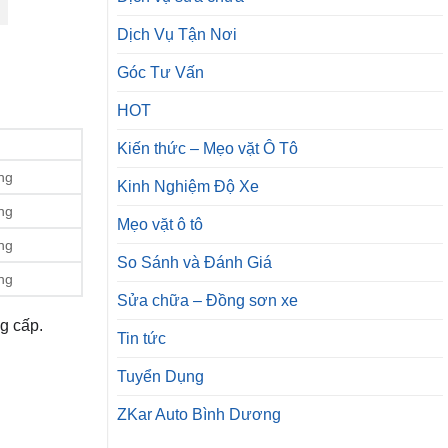
Dịch Vụ Tận Nơi
Góc Tư Vấn
HOT
Kiến thức – Mẹo vặt Ô Tô
ng
Kinh Nghiệm Độ Xe
ng
Mẹo vặt ô tô
ng
So Sánh và Đánh Giá
ng
Sửa chữa – Đồng sơn xe
ng cấp.
Tin tức
Tuyển Dụng
ZKar Auto Bình Dương