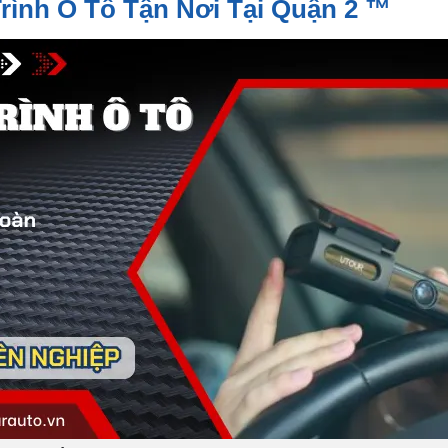
rình Ô Tô Tận Nơi Tại Quận 2 ™