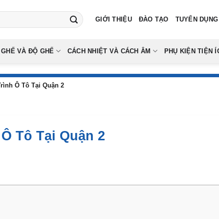
GIỚI THIỆU
ĐÀO TẠO
TUYỂN DỤNG
 GHẾ VÀ ĐỘ GHẾ
CÁCH NHIỆT VÀ CÁCH ÂM
PHỤ KIỆN TIỆN Í
rình Ô Tô Tại Quận 2
 Ô Tô Tại Quận 2