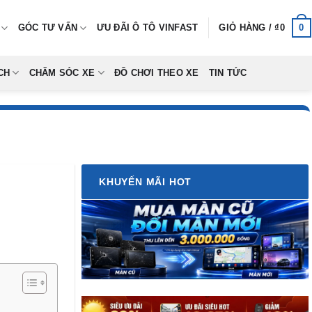
0
GÓC TƯ VẤN
ƯU ĐÃI Ô TÔ VINFAST
GIỎ HÀNG /
₫
0
CH
CHĂM SÓC XE
ĐỒ CHƠI THEO XE
TIN TỨC
KHUYẾN MÃI HOT