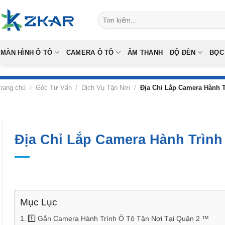
Skip
Tìm
to
kiếm:
content
MÀN HÌNH Ô TÔ
CAMERA Ô TÔ
ÂM THANH
ĐỘ ĐÈN
BỌC
rang chủ
/
Góc Tư Vấn
/
Dịch Vụ Tận Nơi
/
Địa Chỉ Lắp Camera Hành T
Địa Chỉ Lắp Camera Hành Trình
Mục Lục
1️⃣ Gắn Camera Hành Trình Ô Tô Tận Nơi Tại Quận 2 ™