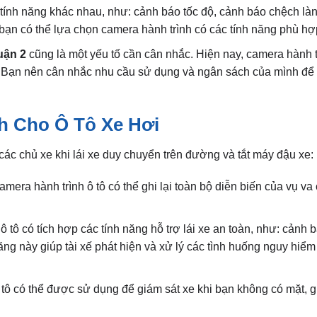
u tính năng khác nhau, như: cảnh báo tốc độ, cảnh báo chệch là
ạn có thể lựa chọn camera hành trình có các tính năng phù hợ
uận 2
cũng là một yếu tố cần cân nhắc. Hiện nay, camera hành tr
ng. Bạn nên cân nhắc nhu cầu sử dụng và ngân sách của mình để
nh Cho Ô Tô Xe Hơi
 các chủ xe khi lái xe duy chuyển trên đường và tắt máy đậu xe:
era hành trình ô tô có thể ghi lại toàn bộ diễn biến của vụ va
ô tô có tích hợp các tính năng hỗ trợ lái xe an toàn, như: cảnh b
 này giúp tài xế phát hiện và xử lý các tình huống nguy hiểm 
ô tô có thể được sử dụng để giám sát xe khi bạn không có mặt, 