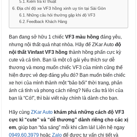
Kiểm tra kĩ thuật
Địa chỉ độ xe VF3 hồng xinh uy tín tại Sài Gòn
Những câu hỏi thường gặp khi độ VF3
Feedback Khách Hàng
Bạn đang sở hữu 1 chiếc
VF3 màu hồng
đáng yêu,
nhưng nội thất quá nhạt nhòa. Hãy để ZKar Auto
độ
nội thất Vinfast VF3 hồng
thành hồng phấn cực kỳ
cute và cá tính. Bạn là một cô gái yêu thích sự dễ
thương và mong muốn chiếc VF3 của mình cũng thể
hiện được vẻ đẹp đáng yêu đó? Bạn muốn biến chiếc
xe hơi của mình thành một “bảo bối” thời trang, phản
ánh cá tính và phong cách riêng? Nếu câu trả lời của
bạn là “Có!”, thì bài viết này chính là dành cho bạn.
Hãy cùng
ZKar Auto
khám phá những cách độ VF3
cực kì “cute” và “dễ thương” dành riêng cho các xị
em
, giúp bạn “tỏa sáng” mỗi khi cầm lái! Liên hệ ngay
0949.60.3979
hoặc
Zalo
để được tư vấn chi tiết và