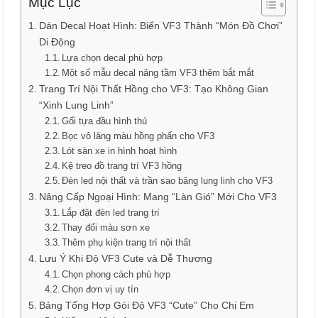
Mục Lục
Dán Decal Hoạt Hình: Biến VF3 Thành “Món Đồ Chơi”
Di Động
Lựa chọn decal phù hợp
Một số mẫu decal nâng tầm VF3 thêm bắt mắt
Trang Trí Nội Thất Hồng cho VF3: Tạo Không Gian
“Xinh Lung Linh”
Gối tựa đầu hình thú
Bọc vô lăng màu hồng phấn cho VF3
Lót sàn xe in hình hoạt hình
Kệ treo đồ trang trí VF3 hồng
Đèn led nội thất và trần sao băng lung linh cho VF3
Nâng Cấp Ngoại Hình: Mang “Làn Gió” Mới Cho VF3
Lắp đặt đèn led trang trí
Thay đổi màu sơn xe
Thêm phụ kiện trang trí nội thất
Lưu Ý Khi Độ VF3 Cute và Dễ Thương
Chọn phong cách phù hợp
Chọn đơn vị uy tín
Bảng Tổng Hợp Gói Độ VF3 “Cute” Cho Chị Em