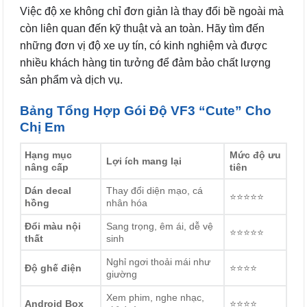
Việc độ xe không chỉ đơn giản là thay đổi bề ngoài mà
còn liên quan đến kỹ thuật và an toàn. Hãy tìm đến
những đơn vị độ xe uy tín, có kinh nghiệm và được
nhiều khách hàng tin tưởng để đảm bảo chất lượng
sản phẩm và dịch vụ.
Bảng Tổng Hợp Gói Độ VF3 “Cute” Cho
Chị Em
Hạng mục
Mức độ ưu
Lợi ích mang lại
nâng cấp
tiên
Dán decal
Thay đổi diện mạo, cá
⭐⭐⭐⭐⭐
hồng
nhân hóa
Đổi màu nội
Sang trọng, êm ái, dễ vệ
⭐⭐⭐⭐⭐
thất
sinh
Nghỉ ngơi thoải mái như
Độ ghế điện
⭐⭐⭐⭐
giường
Xem phim, nghe nhạc,
Android Box
⭐⭐⭐⭐