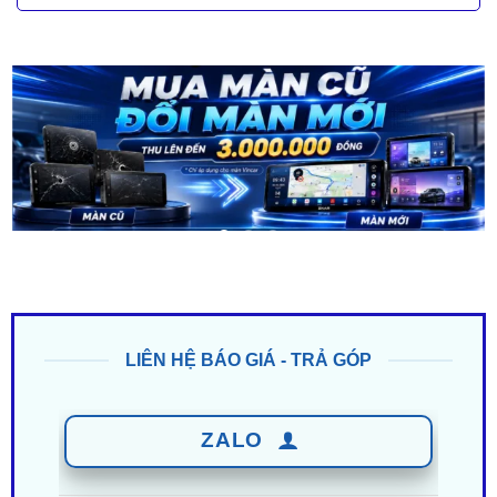
LIÊN HỆ BÁO GIÁ - TRẢ GÓP
ZALO
0949 60 3979