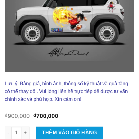
Lưu ý: Bảng giá, hình ảnh, thông số kỹ thuật và quà tặng
có thể thay đổi. Vui lòng liên hê trực tiếp để được tư vấn
chính xác và phù hợp. Xin cảm ơn!
Giá
Giá
₫
900,000
₫
700,000
gốc
hiện
là:
tại
Tem Decal Cho Vinfast VF3 số lượng
THÊM VÀO GIỎ HÀNG
₫900,000.
là: