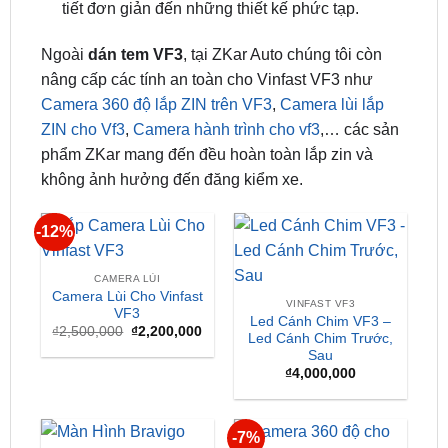
Ngoài
dán tem VF3
, tại ZKar Auto chúng tôi còn
nâng cấp các tính an toàn cho Vinfast VF3 như
Camera 360 độ lắp ZIN trên VF3
,
Camera lùi lắp
ZIN cho Vf3
,
Camera hành trình cho vf3
,… các sản
phẩm ZKar mang đến đều hoàn toàn lắp zin và
không ảnh hưởng đến đăng kiểm xe.
-12%
CAMERA LÙI
Camera Lùi Cho Vinfast
VINFAST VF3
VF3
Led Cánh Chim VF3 –
Giá
Giá
₫
2,500,000
₫
2,200,000
Led Cánh Chim Trước,
gốc
hiện
Sau
là:
tại
₫2,500,000.
là:
₫
4,000,000
₫2,200,000.
-7%