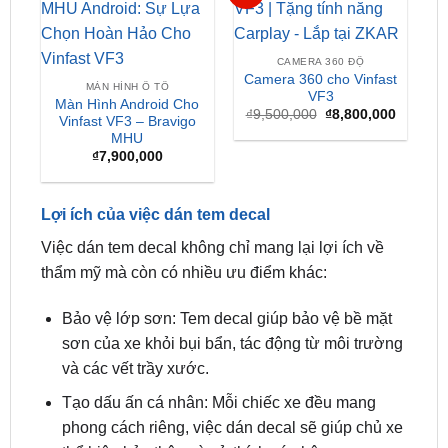
CAMERA 360 ĐỘ
Camera 360 cho Vinfast
MÀN HÌNH Ô TÔ
VF3
Màn Hình Android Cho
Giá
Giá
₫
9,500,000
₫
8,800,000
Vinfast VF3 – Bravigo
gốc
hiện
MHU
là:
tại
₫9,500,000.
là:
₫
7,900,000
₫8,800,
Lợi ích của việc dán tem decal
Việc dán tem decal không chỉ mang lại lợi ích về
thẩm mỹ mà còn có nhiều ưu điểm khác:
Bảo vệ lớp sơn: Tem decal giúp bảo vệ bề mặt
sơn của xe khỏi bụi bẩn, tác động từ môi trường
và các vết trầy xước.
Tạo dấu ấn cá nhân: Mỗi chiếc xe đều mang
phong cách riêng, việc dán decal sẽ giúp chủ xe
thể hiện bản thân và sở thích cá nhân.
Dễ dàng thay thế: So với sơn xe, việc dán decal