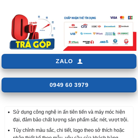
₫700,000.
ZALO
0949 60 3979
Sử dụng công nghệ in ấn tiên tiến và máy móc hiện
đại, đảm bảo chất lượng sản phẩm sắc nét, vượt trội.
Tùy chỉnh màu sắc, chi tiết, logo theo sở thích hoặc
nhận thiết kế theo mẫu, yêu cầu của khách hàng.