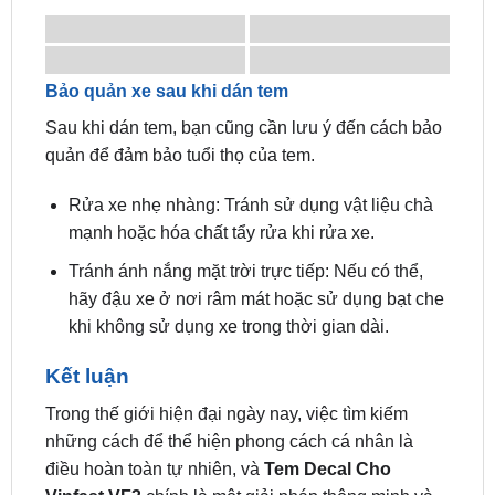
Bảo quản xe sau khi dán tem
Sau khi dán tem, bạn cũng cần lưu ý đến cách bảo
quản để đảm bảo tuổi thọ của tem.
Rửa xe nhẹ nhàng: Tránh sử dụng vật liệu chà
mạnh hoặc hóa chất tẩy rửa khi rửa xe.
Tránh ánh nắng mặt trời trực tiếp: Nếu có thể,
hãy đậu xe ở nơi râm mát hoặc sử dụng bạt che
khi không sử dụng xe trong thời gian dài.
Kết luận
Trong thế giới hiện đại ngày nay, việc tìm kiếm
những cách để thể hiện phong cách cá nhân là
điều hoàn toàn tự nhiên, và
Tem Decal Cho
Vinfast VF3
chính là một giải pháp thông minh và
sáng tạo. Từ việc bảo vệ lớp sơn xe đến việc tạo
dựng một diện mạo độc đáo, việc dán decal thật sự