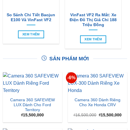
E100 Và VinFast VF2
Điện Đô Thị Giá Chỉ 188
Triệu Đồng
XEM THÊM
XEM THÊM
SẢN PHẨM MỚI
-6%
Camera 360 SAFEVIEW
Camera 360 Dành Riêng
LUX Dành Cho Ford
Cho Xe Honda CRV
Territory
Giá
Giá
₫
15,500,000
₫
16,500,000
₫
15,500,000
gốc
hiện
là:
tại
₫16,500,000.
là:
₫15,