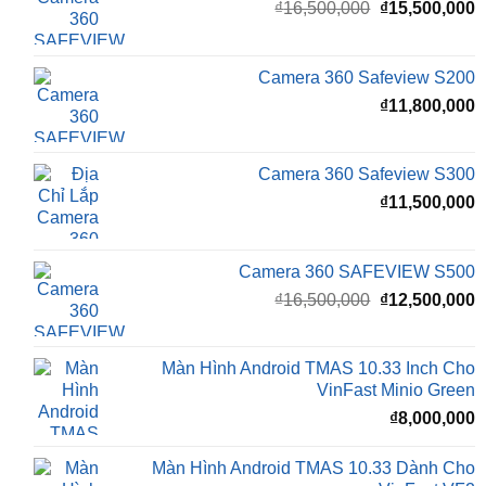
₫16,500,000.
l
Camera 360 Safeview S200
₫
₫
11,800,000
Camera 360 Safeview S300
₫
11,500,000
Camera 360 SAFEVIEW S500
Giá
G
₫
16,500,000
₫
12,500,000
gốc
h
là:
t
₫16,500,000.
l
Màn Hình Android TMAS 10.33 Inch Cho
₫
VinFast Minio Green
₫
8,000,000
Màn Hình Android TMAS 10.33 Dành Cho
VinFast VF2
₫
8,000,000