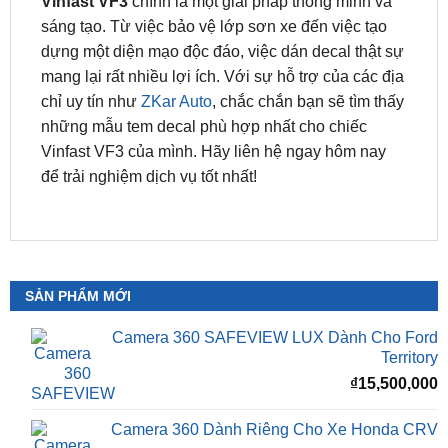
mang lại rất nhiều lợi ích. Với sự hỗ trợ của các địa
chỉ uy tín như
ZKar Auto
, chắc chắn bạn sẽ tìm thấy
những mẫu tem decal phù hợp nhất cho chiếc
Vinfast VF3 của mình. Hãy liên hệ ngay hôm nay
để trải nghiệm dịch vụ tốt nhất!
SẢN PHẨM MỚI
Camera 360 SAFEVIEW LUX Dành Cho Ford
Territory
₫
15,500,000
Camera 360 Dành Riêng Cho Xe Honda CRV
Giá
G
₫
16,500,000
₫
15,500,000
gốc
h
là:
t