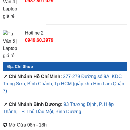
Hotline 2
0949.60.3979
Địa Chỉ Shop
📌 Chi Nhánh Hồ Chí Minh:
277-279 Đường số 9A, KDC
Trung Sơn, Bình Chánh, Tp.HCM
(giáp khu Him Lam Quận
7)
📌 Chi Nhánh Bình Dương:
93 Trương Định, P. Hiệp
Thành, TP. Thủ Dầu Một, Bình Dương
⏰ Mở Cửa 08h - 18h
❤️ Dịch vụ làm xe tận nơi tại Sài Gòn, Bình Dương và các