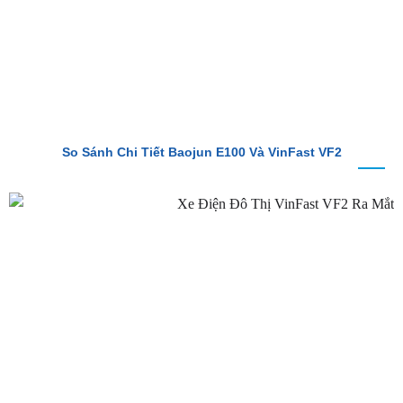
So Sánh Chi Tiết Baojun E100 Và VinFast VF2
VinFast VF2 Ra Mắt: Xe Điện Đô Thị Giá Chỉ 188 Triệu Đồng