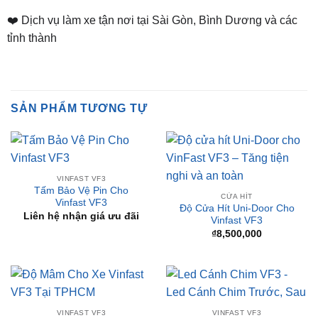
tỉnh thành
SẢN PHẨM TƯƠNG TỰ
VINFAST VF3
Tấm Bảo Vệ Pin Cho
CỬA HÍT
Vinfast VF3
Độ Cửa Hít Uni-Door Cho
Liên hệ nhận giá ưu đãi
Vinfast VF3
₫
8,500,000
VINFAST VF3
VINFAST VF3
Độ Mâm Cho Xe Vinfast
Led Cánh Chim VF3 – Led
VF3 Tại TPHCM
Cánh Chim Trước, Sau
Liên hệ nhận giá ưu đãi
₫
4,000,000