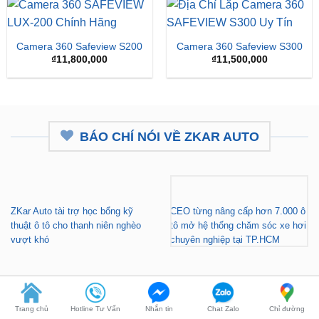
Camera 360 Safeview S200
Camera 360 Safeview S300
₫
11,800,000
₫
11,500,000
BÁO CHÍ NÓI VỀ ZKAR AUTO
ZKar Auto tài trợ học bổng kỹ
CEO từng nâng cấp hơn 7.000 ô
thuật ô tô cho thanh niên nghèo
tô mở hệ thống chăm sóc xe hơi
vượt khó
chuyên nghiệp tại TP.HCM
Gara nâng cấp xe hơi chuyên
ZKar Auto tài trợ học bổng kỹ
nghiệp tại TP.HCM - Tài trợ học
thuật ô tô cho thanh niên có hoàn
bổng cho thanh niên khó khăn
cảnh khó khăn
Trang chủ
Hotline Tư Vấn
Nhắn tin
Chat Zalo
Chỉ đường