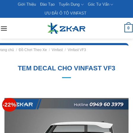
Skip
Giới Thiệu
Đào Tạo
Tuyển Dụng
Góc Tư Vấn
to
ƯU ĐÃI Ô TÔ VINFAST
content
0
rang chủ
/
Đồ Chơi Theo Xe
/
Vinfast
/
Vinfast VF3
TEM DECAL CHO VINFAST VF3
-22%