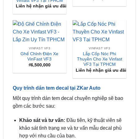
VINFAST VF3
VINFAST VF3
Ghế Chỉnh Điện Xe
Lắp Cốp Nóc Phi
VinFast VF3
Thuyền Cho Xe Vinfast
VF3 Tại TPHCM
₫
6,500,000
Liên hệ nhận giá ưu đãi
Quy trình dán tem decal tại ZKar Auto
Một quy trình dán tem decal chuyên nghiệp sẽ bao
gồm các bước sau:
Khảo sát và tư vấn:
Đầu tiên, kỹ thuật viên sẽ
khảo sát tình trạng xe và tư vấn mẫu decal phù
hợp với nhu cầu của bạn.
Thiết kế và in ấn:
Sau khi thống nhất về mẫu
thiết kế, đội ngũ thiết kế sẽ tiến hành in ấn trên