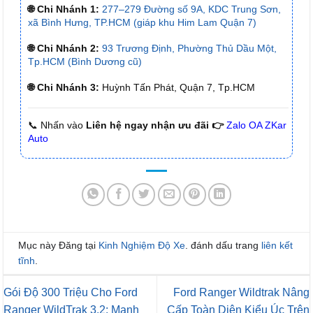
🌐 Chi Nhánh 1:
277–279 Đường số 9A, KDC Trung Sơn,
xã Bình Hưng, TP.HCM (giáp khu Him Lam Quận 7)
🌐 Chi Nhánh 2:
93 Trương Định, Phường Thủ Dầu Một,
Tp.HCM (Bình Dương cũ)
🌐 Chi Nhánh 3:
Huỳnh Tấn Phát, Quận 7, Tp.HCM
📞 Nhấn vào
Liên hệ ngay nhận ưu đãi 👉
Zalo OA ZKar
Auto
Mục này Đăng tại
Kinh Nghiệm Độ Xe
. đánh dấu trang
liên kết
tĩnh
.
Gói Độ 300 Triệu Cho Ford
Ford Ranger Wildtrak Nâng
Ranger WildTrak 3.2: Mạnh
Cấp Toàn Diện Kiểu Úc Trên