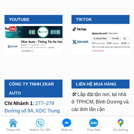
YOUTUBE
TIKTOK
CÔNG TY TNHH ZKAR
LIÊN HỆ MUA HÀNG
AUTO
🛠️
Lắp đặt tận nơi, tại nhà
ở TPHCM, Bình Dương và
Chi Nhánh 1:
277–279
các tỉnh lân cận
Đường số 9A, KDC Trung
Sơn, xã Bình Hưng,
⏱️ 8:30 AM - 18:00 PM (Cả
TP.HCM (giáp khu Him
Trang chủ
Hotline Tư Vấn
Nhắn tin
Chat Zalo
Chỉ đường
T7 Và Chủ Nhật)
Lam Quận 7)