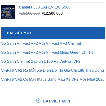
Camera 360 SAFEVIEW S500
Giá
Giá
₫
16,500,000
₫
12,500,000
gốc
hiện
là:
tại
₫16,500,000.
là:
BÀI VIẾT MỚI
₫12,500,000.
So Sánh VinFast VF2 Với VinFast VF3 Chi Tiết
So Sánh VinFast VF2 Với VinFast Minio Green Chi Tiết
So Sánh Chi Tiết Baojun E100 Và VinFast VF2
VinFast VF2 Ra Mắt: Xe Điện Đô Thị Giá Chỉ 188 Triệu Đồng
VinFast VF2 Có Mấy Màu? Bảng Màu Xe VF2 Mới Nhất 2026
BÀI VIẾT MỚI