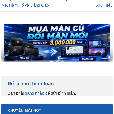
Mẽ, Hầm Hố và Đẳng Cấp
600 Triệu
Để lại một bình luận
Bạn phải
đăng nhập
để gửi bình luận.
KHUYẾN MÃI HOT