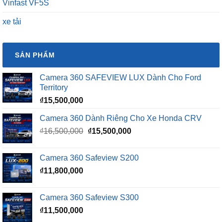
Vinfast VF5S
xe tải
SẢN PHẨM
Camera 360 SAFEVIEW LUX Dành Cho Ford
Territory
₫
15,500,000
Camera 360 Dành Riêng Cho Xe Honda CRV
Giá
Giá
₫
16,500,000
₫
15,500,000
gốc
hiện
là:
tại
Camera 360 Safeview S200
₫16,500,000.
là:
₫
11,800,000
₫15,500,000.
Camera 360 Safeview S300
₫
11,500,000