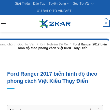
Skip
Giới Thiệu
Đào Tạo
Tuyển Dụng
Góc Tư Vấn
to
ƯU ĐÃI Ô TÔ VINFAST
content
0
rang chủ
/
Góc Tư Vấn
/
Kinh Nghiệm Độ Xe
/
Ford Ranger 2017 biến
hình độ theo phong cách Việt Kiều Thụy Điển
Ford Ranger 2017 biến hình độ theo
phong cách Việt Kiều Thụy Điển