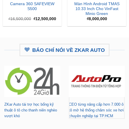
Camera 360 SAFEVIEW
Màn Hình Android TMAS
S500
10.33 Inch Cho VinFast
Minio Green
Giá
Giá
₫
16,500,000
₫
12,500,000
₫
8,000,000
gốc
hiện
là:
tại
₫16,500,000.
là:
₫12,500,000.
BÁO CHÍ NÓI VỀ ZKAR AUTO
ZKar Auto tài trợ học bổng kỹ
CEO từng nâng cấp hơn 7.000 ô
thuật ô tô cho thanh niên nghèo
tô mở hệ thống chăm sóc xe hơi
vượt khó
chuyên nghiệp tại TP.HCM