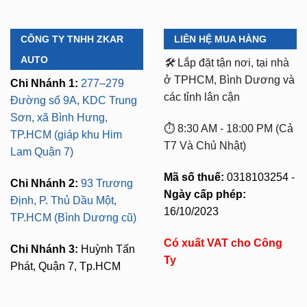
CÔNG TY TNHH ZKAR
LIÊN HỆ MUA HÀNG
AUTO
🛠️
Lắp đặt tận nơi, tại nhà
ở TPHCM, Bình Dương và
Chi Nhánh 1:
277–279
các tỉnh lân cận
Đường số 9A, KDC Trung
Sơn, xã Bình Hưng,
⏱️ 8:30 AM - 18:00 PM (Cả
TP.HCM (giáp khu Him
T7 Và Chủ Nhật)
Lam Quận 7)
Mã số thuế:
0318103254 -
Chi Nhánh 2:
93 Trương
Ngày cấp phép:
Định, P. Thủ Dầu Một,
16/10/2023
TP.HCM (Bình Dương cũ)
Có xuất VAT cho Công
Chi Nhánh 3:
Huỳnh Tấn
Ty
Phát, Quận 7, Tp.HCM