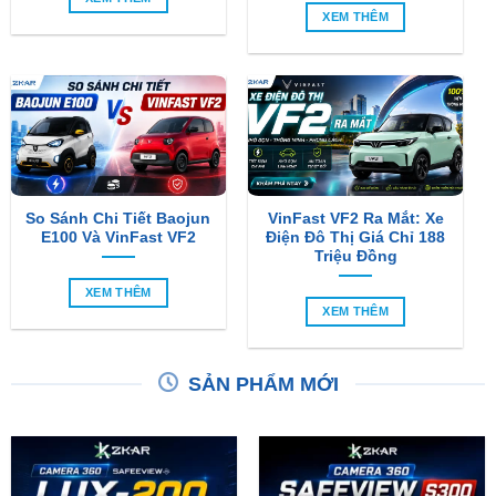
XEM THÊM
So Sánh Chi Tiết Baojun
VinFast VF2 Ra Mắt: Xe
E100 Và VinFast VF2
Điện Đô Thị Giá Chỉ 188
Triệu Đồng
XEM THÊM
XEM THÊM
SẢN PHẨM MỚI