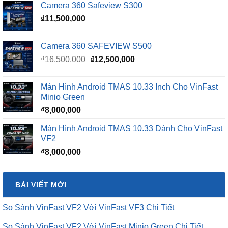
Camera 360 Safeview S300
₫
11,500,000
Camera 360 SAFEVIEW S500
Giá
Giá
₫
16,500,000
₫
12,500,000
gốc
hiện
là:
tại
Màn Hình Android TMAS 10.33 Inch Cho VinFast
₫16,500,000.
là:
Minio Green
₫12,500,000.
₫
8,000,000
Màn Hình Android TMAS 10.33 Dành Cho VinFast
VF2
₫
8,000,000
BÀI VIẾT MỚI
So Sánh VinFast VF2 Với VinFast VF3 Chi Tiết
So Sánh VinFast VF2 Với VinFast Minio Green Chi Tiết