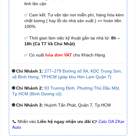
tỉnh lân cận
✅ Cam kết: Tư vấn tận nơi miễn phí, hàng hóa kém
chất lượng ( hay lỗi do nhà sản xuất ) => hoàn tiền
100%.
✅ Thời gian làm việc kỹ thuật gắn tại nhà từ:
8h –
18h (Cả T7 Và Chủ Nhật)
✅ Có xuất
hóa đơn VAT
cho Khách Hàng
🌐 Chi Nhánh 1:
277–279 Đường số 9A, KDC Trung Sơn,
xã Bình Hưng, TP.HCM (giáp khu Him Lam Quận 7)
🌐 Chi Nhánh 2:
93 Trương Định, Phường Thủ Dầu Một,
Tp.HCM (Bình Dương cũ)
🌐 Chi Nhánh 3:
Huỳnh Tấn Phát, Quận 7, Tp.HCM
📞 Nhấn vào
Liên hệ ngay nhận ưu đãi 👉
Zalo OA ZKar
Auto