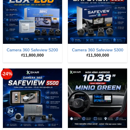
Camera 360 Safeview S200
Camera 360 Safeview S300
₫
11,800,000
₫
11,500,000
-24%