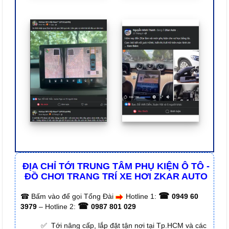
ĐỊA CHỈ TỚI TRUNG TÂM PHỤ KIỆN Ô TÔ -
ĐỒ CHƠI TRANG TRÍ XE HƠI ZKAR AUTO
☎
☎
Bấm vào để gọi Tổng Đài
Hotline 1:
0949 60
☎
3979
– Hotline 2:
0987 801 029
✅ Tới nâng cấp, lắp đặt tận nơi tại Tp.HCM và các