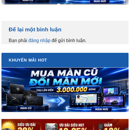
Để lại một bình luận
Bạn phải
đăng nhập
để gửi bình luận.
KHUYẾN MÃI HOT