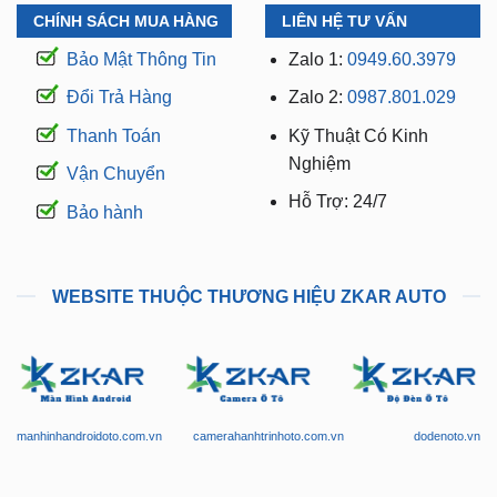
CHÍNH SÁCH MUA HÀNG
LIÊN HỆ TƯ VẤN
Bảo Mật Thông Tin
Zalo 1:
0949.60.3979
Đổi Trả Hàng
Zalo 2:
0987.801.029
Thanh Toán
Kỹ Thuật Có Kinh
Nghiệm
Vận Chuyển
Hỗ Trợ: 24/7
Bảo hành
WEBSITE THUỘC THƯƠNG HIỆU ZKAR AUTO
manhinhandroidoto.com.vn
camerahanhtrinhoto.com.vn
dodenoto.vn