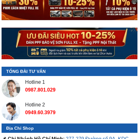
TỔNG ĐÀI TƯ VẤN
Hotline 1
0987.801.029
Hotline 2
0949.60.3979
Địa Chỉ Shop
📌 Chi Nhánh Hồ Chí Minh:
277-279 Đường số 9A, KDC