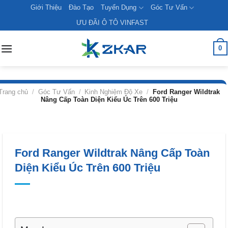
Skip
Giới Thiệu
Đào Tạo
Tuyển Dụng
Góc Tư Vấn
to
ƯU ĐÃI Ô TÔ VINFAST
content
0
Trang chủ
/
Góc Tư Vấn
/
Kinh Nghiệm Độ Xe
/
Ford Ranger Wildtrak
Nâng Cấp Toàn Diện Kiểu Úc Trên 600 Triệu
Ford Ranger Wildtrak Nâng Cấp Toàn
Diện Kiểu Úc Trên 600 Triệu