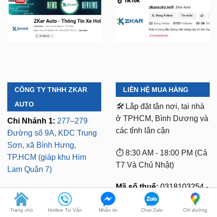
CÔNG TY TNHH ZKAR
LIÊN HỆ MUA HÀNG
AUTO
🛠️
Lắp đặt tận nơi, tại nhà
ở TPHCM, Bình Dương và
Chi Nhánh 1:
277–279
các tỉnh lân cận
Đường số 9A, KDC Trung
Sơn, xã Bình Hưng,
⏱️ 8:30 AM - 18:00 PM (Cả
TP.HCM (giáp khu Him
T7 Và Chủ Nhật)
Lam Quận 7)
Mã số thuế:
0318103254 -
Chi Nhánh 2:
93 Trương
Ngày cấp phép:
Định, P. Thủ Dầu Một,
16/10/2023
Trang chủ
Hotline Tư Vấn
Nhắn tin
Chat Zalo
Chỉ đường
TP.HCM (Bình Dương cũ)