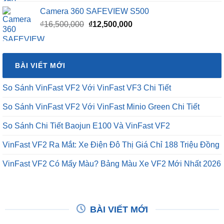
Camera 360 SAFEVIEW S500
Giá
Giá
₫
16,500,000
₫
12,500,000
gốc
hiện
là:
tại
₫16,500,000.
là:
BÀI VIẾT MỚI
₫12,500,000.
So Sánh VinFast VF2 Với VinFast VF3 Chi Tiết
So Sánh VinFast VF2 Với VinFast Minio Green Chi Tiết
So Sánh Chi Tiết Baojun E100 Và VinFast VF2
VinFast VF2 Ra Mắt: Xe Điện Đô Thị Giá Chỉ 188 Triệu Đồng
VinFast VF2 Có Mấy Màu? Bảng Màu Xe VF2 Mới Nhất 2026
BÀI VIẾT MỚI