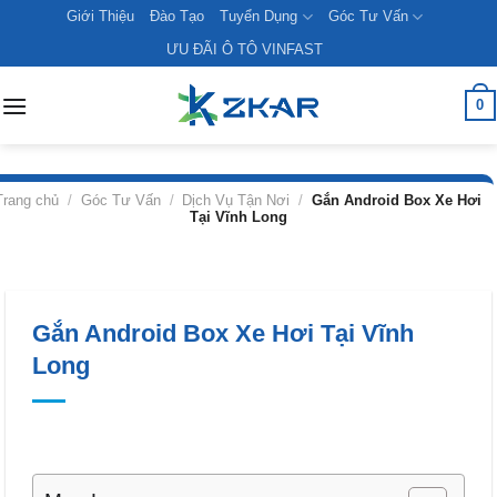
Skip
Giới Thiệu
Đào Tạo
Tuyển Dụng
Góc Tư Vấn
to
ƯU ĐÃI Ô TÔ VINFAST
content
0
Trang chủ
/
Góc Tư Vấn
/
Dịch Vụ Tận Nơi
/
Gắn Android Box Xe Hơi
Tại Vĩnh Long
Gắn Android Box Xe Hơi Tại Vĩnh
Long