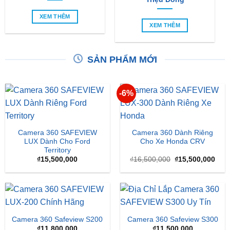
XEM THÊM
XEM THÊM
SẢN PHẨM MỚI
-6%
Camera 360 SAFEVIEW
Camera 360 Dành Riêng
LUX Dành Cho Ford
Cho Xe Honda CRV
Territory
Giá
Giá
₫
15,500,000
₫
16,500,000
₫
15,500,000
gốc
hiện
là:
tại
₫16,500,000.
là:
₫15,
Camera 360 Safeview S200
Camera 360 Safeview S300
₫
11,800,000
₫
11,500,000