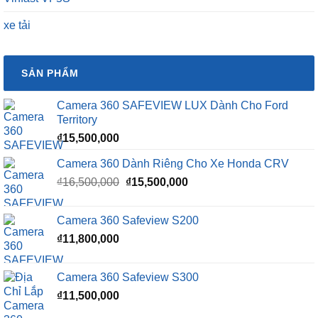
xe tải
SẢN PHẨM
Camera 360 SAFEVIEW LUX Dành Cho Ford
Territory
₫
15,500,000
Camera 360 Dành Riêng Cho Xe Honda CRV
Giá
Giá
₫
16,500,000
₫
15,500,000
gốc
hiện
là:
tại
Camera 360 Safeview S200
₫16,500,000.
là:
₫
11,800,000
₫15,500,000.
Camera 360 Safeview S300
₫
11,500,000