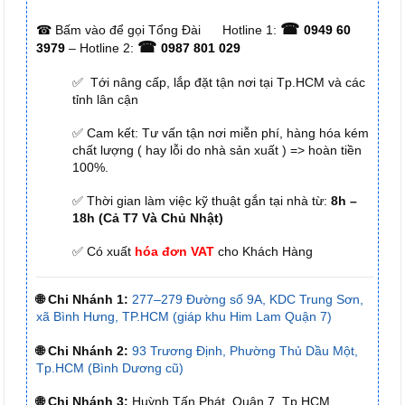
☎
☎
Bấm vào để gọi Tổng Đài
Hotline 1:
0949 60
☎
3979
– Hotline 2:
0987 801 029
✅ Tới nâng cấp, lắp đặt tận nơi tại Tp.HCM và các
tỉnh lân cận
✅ Cam kết: Tư vấn tận nơi miễn phí, hàng hóa kém
chất lượng ( hay lỗi do nhà sản xuất ) => hoàn tiền
100%.
✅ Thời gian làm việc kỹ thuật gắn tại nhà từ:
8h –
18h (Cả T7 Và Chủ Nhật)
✅ Có xuất
hóa đơn VAT
cho Khách Hàng
🌐 Chi Nhánh 1:
277–279 Đường số 9A, KDC Trung Sơn,
xã Bình Hưng, TP.HCM (giáp khu Him Lam Quận 7)
🌐 Chi Nhánh 2:
93 Trương Định, Phường Thủ Dầu Một,
Tp.HCM (Bình Dương cũ)
🌐 Chi Nhánh 3:
Huỳnh Tấn Phát, Quận 7, Tp.HCM