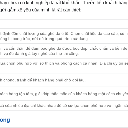
 hay chưa có kinh nghiệp là rất khó khắn. Trước tiên khách hàn
 gửi gắm xế yêu của mình là rất cần thiết:
ết định đến chất lượng của ghế da ô tô. Chọn chất liệu da cao cấp, có
ng bị bong tróc, nứt nẻ trong quá trình sử dụng.
 mỉ và cẩn thận để đảm bảo ghế da được bọc đẹp, chắc chắn và bền đẹ
h vụ để đánh giá tay nghề của thợ thi công.
a chọn phù hợp với sở thích và phong cách cá nhân. Địa chỉ uy tín s
anh chóng, tránh để khách hàng phải chờ đợi lâu.
khách hàng tận tâm, giải đáp thắc mắc của khách hàng một cách chuyê
á cả của nhiều địa chỉ khác nhau để có sự lựa chọn phù hợp với ngân s
Long