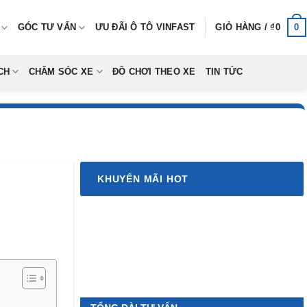
0
GÓC TƯ VẤN
ƯU ĐÃI Ô TÔ VINFAST
GIỎ HÀNG /
₫
0
CH
CHĂM SÓC XE
ĐỒ CHƠI THEO XE
TIN TỨC
KHUYẾN MÃI HOT