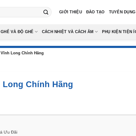
GIỚI THIỆU
ĐÀO TẠO
TUYỂN DỤNG
 GHẾ VÀ ĐỘ GHẾ
CÁCH NHIỆT VÀ CÁCH ÂM
PHỤ KIỆN TIỆN Í
 Vĩnh Long Chính Hãng
h Long Chính Hãng
iá Ưu Đãi