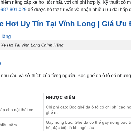
m nâng cấp xe hơi tốt nhất, với chi phí hợp lý. Kỹ thuật có mă
0987.801.029
để được hỗ trợ tư vấn và nhận nhiều ưu đãi hấp 
Hơi Uy Tín Tại Vĩnh Long | Giá Ưu 
 Xe Hơi Tại Vĩnh Long Chính Hãng
?
 nhu cầu và sở thích của từng người. Bọc ghế da ô tô có nhữn
NHƯỢC ĐIỂM
Chi phí cao: Bọc ghế da ô tô có chi phí cao h
p cho nội thất xe.
ghế nỉ.
Gây nóng bức: Ghế da có thể gây nóng bức 
nhiều năm.
hè, đặc biệt là khi ngồi lâu.