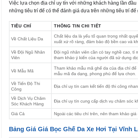
Việc lựa chọn địa chỉ uy tín với những khách hàng lần đầu
những tiêu trí để có thể đánh giá dựa trên những tiêu trí để
TIÊU CHÍ
THÔNG TIN CHI TIẾT
Chất liệu da là yếu tố quan trọng nhất quy
Về Chất Liệu Da
xuất xứ rõ ràng, đảm bảo độ bền cao và khô
Về Đội Ngũ Nhân
Đội ngũ nhân viên cần có tay nghề cao, tỉ
Viên
tham khảo ý kiến của người đã sử dụng dịc
Tham khảo mẫu mã ghế da của địa chỉ để lự
Về Mẫu Mã
mẫu mã đa dạng, phong phú để lựa chọn.
Về Tiến Độ Thi
Địa chỉ uy tín cam kết tiến độ thi công nh
Công
Về Dịch Vụ Chăm
Địa chỉ uy tín cung cấp dịch vụ chăm sóc 
Sóc Khách Hàng
Giá Cả
Ngoài các tiêu chí trên, nên tham khảo gi
Bảng Giá Giá Bọc Ghế Da Xe Hơi Tại Vĩnh 