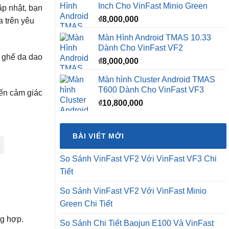
Inch Cho VinFast Minio Green
ập nhật, bạn
₫12,500,0
₫
8,000,000
a trên yêu
Màn Hình Android TMAS 10.33
Dành Cho VinFast VF2
c ghế da dao
₫
8,000,000
Màn hình Cluster Android TMAS
T600 Dành Cho VinFast VF3
ến cảm giác
₫
10,800,000
BÀI VIẾT MỚI
So Sánh VinFast VF2 Với VinFast VF3 Chi
Tiết
So Sánh VinFast VF2 Với VinFast Minio
Green Chi Tiết
ng hợp.
So Sánh Chi Tiết Baojun E100 Và VinFast