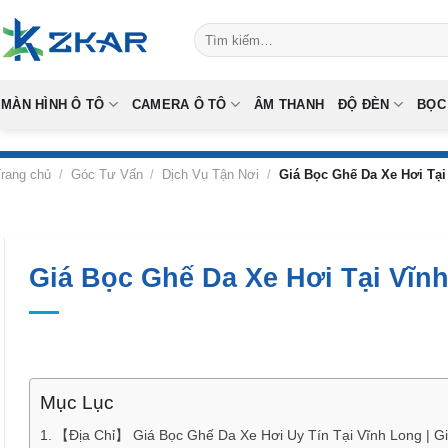
Skip
Tìm
to
kiếm:
content
MÀN HÌNH Ô TÔ
CAMERA Ô TÔ
ÂM THANH
ĐỘ ĐÈN
BỌC
rang chủ
/
Góc Tư Vấn
/
Dịch Vụ Tận Nơi
/
Giá Bọc Ghế Da Xe Hơi Tại
Giá Bọc Ghế Da Xe Hơi Tại Vĩn
Mục Lục
【Địa Chỉ】 Giá Bọc Ghế Da Xe Hơi Uy Tín Tại Vĩnh Long | G