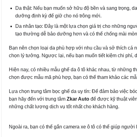
Da thật: Nếu bạn muốn sở hữu độ bền và sang trọng, da t
dưỡng định kỳ để giữ cho nó trông mới.
Da nhân tạo: Đây là một lựa chọn giá trị cho những ngư
tạo thường dễ bảo dưỡng hơn và có thể chống mài mòn 
Bạn nên chọn loại da phù hợp với nhu cầu và sở thích cá 
chọn lý tưởng. Ngược lại, nếu bạn muốn tiết kiệm chi phí, 
Hiện nay, có nhiều mẫu ghế da ô tô khác nhau, từ những th
chọn được mẫu mã phù hợp, bạn có thể tham khảo các mẫu 
Lựa chọn trung tâm bọc ghế da uy tín: Để đảm bảo việc bóc
bạn hãy đến với trung tâm
Zkar Auto
để được kỹ thuật viê
những chất lượng dịch vụ tốt nhất cho khách hàng.
Ngoài ra, bạn có thể gắn camera xe ô tô có thể giúp người 