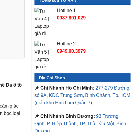
TỔNG ĐÀI TƯ VẤN
Hotline 1
0987.801.029
Hotline 2
0949.60.3979
Địa Chỉ Shop
ế Da ô tô
📌 Chi Nhánh Hồ Chí Minh:
277-279 Đường
số 9A, KDC Trung Sơn, Bình Chánh, Tp.HCM
(giáp khu Him Lam Quận 7)
 cảm giác
n bọc loại
📌 Chi Nhánh Bình Dương:
93 Trương
Định, P. Hiệp Thành, TP. Thủ Dầu Một, Bình
Dương