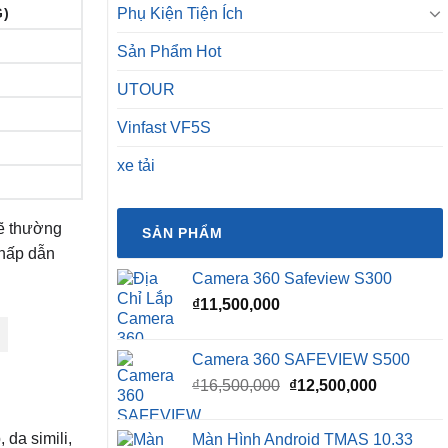
Phụ Kiện Tiện Ích
G)
Sản Phẩm Hot
UTOUR
Vinfast VF5S
xe tải
sẽ thường
SẢN PHẨM
 hấp dẫn
Camera 360 Safeview S300
₫
11,500,000
Camera 360 SAFEVIEW S500
Giá
Giá
₫
16,500,000
₫
12,500,000
gốc
hiện
là:
tại
 da simili,
Màn Hình Android TMAS 10.33
₫16,500,000.
là: