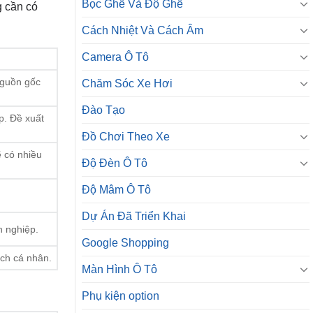
Bọc Ghế Và Độ Ghế
g cần có
Cách Nhiệt Và Cách Âm
Camera Ô Tô
 nguồn gốc
Chăm Sóc Xe Hơi
Đào Tạo
p. Đề xuất
Đồ Chơi Theo Xe
ẽ có nhiều
Độ Đèn Ô Tô
Độ Mâm Ô Tô
Dự Án Đã Triển Khai
n nghiệp.
Google Shopping
ách cá nhân.
Màn Hình Ô Tô
Phụ kiện option