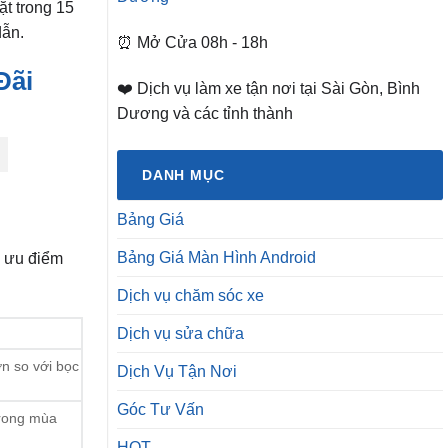
̣t trong 15
dẫn.
⏰ Mở Cửa 08h - 18h
Đãi
❤️ Dịch vụ làm xe tận nơi tại Sài Gòn, Bình
Dương và các tỉnh thành
DANH MỤC
Bảng Giá
Bảng Giá Màn Hình Android
g ưu điểm
Dịch vụ chăm sóc xe
Dịch vụ sửa chữa
ơn so với bọc
Dịch Vụ Tận Nơi
Góc Tư Vấn
trong mùa
HOT