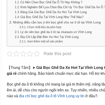
Có Nên Chọn Bọc Ghế Da Ô Tô Hay Không ?
Kinh Nghiệm Để Lựa Chọn Địa Chỉ Uy Tín Bọc Ghế Da Xe Ô 
Bảng Giá Giá Bọc Ghế Da Xe Hơi Tại Vĩnh Long
Giá Bọc Ghế Da Tại Vĩnh Long Như Thế Nào?
Những điều cần lưu ý khi bọc ghế cho xe ô tô tại Vĩnh Long
Chọn chất liệu da phù hợp:
Lý do nên bọc ghế da ô tô tại zkarauto.vn Vĩnh Long
Địa Chỉ Lắp Đặt Đèn Xe Hơi Tại Vĩnh Long
Xem thêm một số sản phẩm:
Rate this post
【Trung Tâm】➤
Giá Bọc Ghế Da Xe Hơi Tại Vĩnh Long
giá rẻ
chính hãng. Bảo hành chuẩn mực dài hạn. Hỗ trợ khá
Bọc ghế da ô tô không chỉ mang lại giá trị thẩm mỹ, nâng t
êm ái, dễ chịu cho người ngồi trên xe. Tuy nhiên, nhiều c
nào và
địa chỉ bọc ghế da ô tô Vĩnh Long uy tín
ở đâu?.