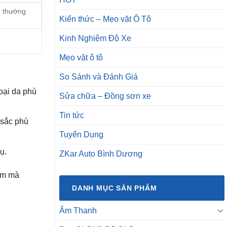
g thường
Kiến thức – Mẹo vặt Ô Tô
Kinh Nghiệm Độ Xe
Mẹo vặt ô tô
So Sánh và Đánh Giá
oại da phù
Sửa chữa – Đồng sơn xe
Tin tức
 sắc phù
Tuyển Dụng
ụ.
ZKar Auto Bình Dương
hẩm mà
DANH MỤC SẢN PHẨM
Âm Thanh