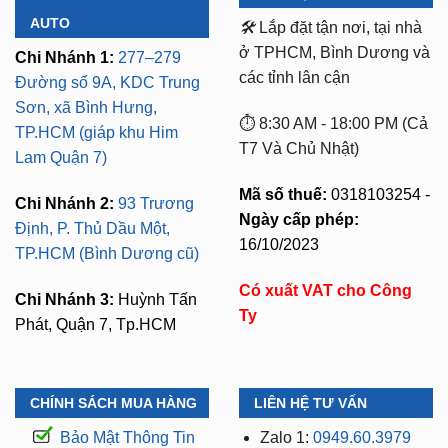
AUTO
🛠️
Lắp đặt tận nơi, tại nhà
ở TPHCM, Bình Dương và
Chi Nhánh 1:
277–279
các tỉnh lân cận
Đường số 9A, KDC Trung
Sơn, xã Bình Hưng,
⏱️ 8:30 AM - 18:00 PM (Cả
TP.HCM (giáp khu Him
T7 Và Chủ Nhật)
Lam Quận 7)
Mã số thuế:
0318103254 -
Chi Nhánh 2:
93 Trương
Ngày cấp phép:
Định, P. Thủ Dầu Một,
16/10/2023
TP.HCM (Bình Dương cũ)
Có xuất VAT cho Công
Chi Nhánh 3:
Huỳnh Tấn
Ty
Phát, Quận 7, Tp.HCM
CHÍNH SÁCH MUA HÀNG
LIÊN HỆ TƯ VẤN
Bảo Mật Thông Tin
Zalo 1:
0949.60.3979