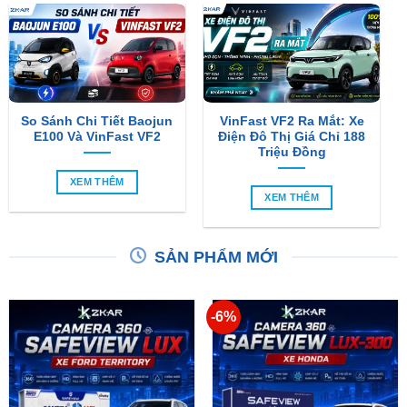
So Sánh Chi Tiết Baojun
VinFast VF2 Ra Mắt: Xe
E100 Và VinFast VF2
Điện Đô Thị Giá Chỉ 188
Triệu Đồng
XEM THÊM
XEM THÊM
SẢN PHẨM MỚI
-6%