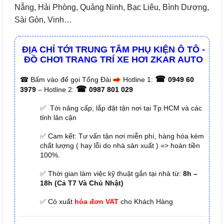
Nẵng, Hải Phòng, Quảng Ninh, Bạc Liêu, Bình Dương,
Sài Gòn, Vinh…
ĐỊA CHỈ TỚI TRUNG TÂM PHỤ KIỆN Ô TÔ -
ĐỒ CHƠI TRANG TRÍ XE HƠI ZKAR AUTO
☎
☎
Bấm vào để gọi Tổng Đài
Hotline 1:
0949 60
☎
3979
– Hotline 2:
0987 801 029
✅ Tới nâng cấp, lắp đặt tận nơi tại Tp.HCM và các
tỉnh lân cận
✅ Cam kết: Tư vấn tận nơi miễn phí, hàng hóa kém
chất lượng ( hay lỗi do nhà sản xuất ) => hoàn tiền
100%.
✅ Thời gian làm việc kỹ thuật gắn tại nhà từ:
8h –
18h (Cả T7 Và Chủ Nhật)
✅ Có xuất
hóa đơn VAT
cho Khách Hàng