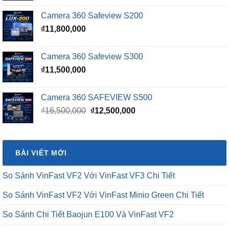
là:
tại
Camera 360 Safeview S200
₫16,500,000.
là:
₫
11,800,000
₫15,500,000.
Camera 360 Safeview S300
₫
11,500,000
Camera 360 SAFEVIEW S500
Giá
Giá
₫
16,500,000
₫
12,500,000
gốc
hiện
là:
tại
₫16,500,000.
là:
BÀI VIẾT MỚI
₫12,500,000.
So Sánh VinFast VF2 Với VinFast VF3 Chi Tiết
So Sánh VinFast VF2 Với VinFast Minio Green Chi Tiết
So Sánh Chi Tiết Baojun E100 Và VinFast VF2