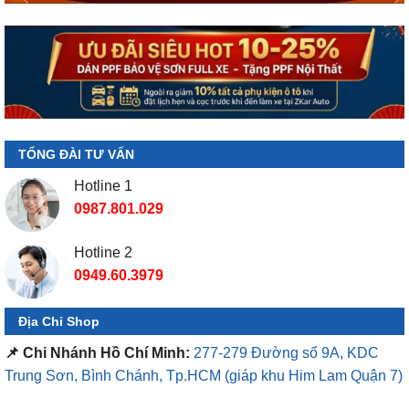
TỔNG ĐÀI TƯ VẤN
Hotline 1
0987.801.029
Hotline 2
0949.60.3979
Địa Chỉ Shop
📌 Chi Nhánh Hồ Chí Minh:
277-279 Đường số 9A, KDC
Trung Sơn, Bình Chánh, Tp.HCM
(giáp khu Him Lam Quận 7)