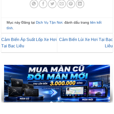
Mục này Đăng tại
Dịch Vụ Tận Nơi
. đánh dấu trang
liên kết
tĩnh
.
Cảm Biến Áp Suất Lốp Xe Hơi
Cảm Biến Lùi Xe Hơi Tại Bạc
Tại Bạc Liêu
Liêu