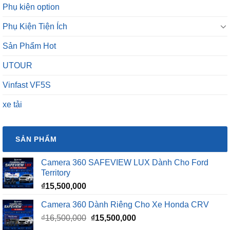
Phụ kiện option
Phụ Kiện Tiện Ích
Sản Phẩm Hot
UTOUR
Vinfast VF5S
xe tải
SẢN PHẨM
Camera 360 SAFEVIEW LUX Dành Cho Ford
Territory
₫
15,500,000
Camera 360 Dành Riêng Cho Xe Honda CRV
Giá
Giá
₫
16,500,000
₫
15,500,000
gốc
hiện