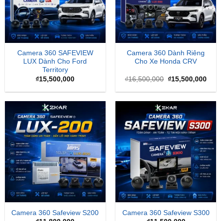
Camera 360 SAFEVIEW
Camera 360 Dành Riêng
LUX Dành Cho Ford
Cho Xe Honda CRV
Territory
Giá
Giá
₫
15,500,000
₫
16,500,000
₫
15,500,000
gốc
hiện
là:
tại
₫16,500,000.
là:
₫15,
Camera 360 Safeview S200
Camera 360 Safeview S300