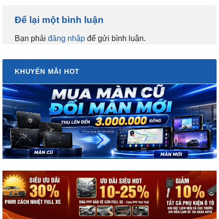
Để lại một bình luận
Bạn phải
đăng nhập
để gửi bình luận.
KHUYẾN MÃI HOT