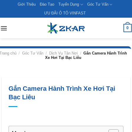
Skip
Giới Thiệu
Đào Tạo
Tuyển Dụng
Góc Tư Vấn
to
ƯU ĐÃI Ô TÔ VINFAST
content
0
Trang chủ
/
Góc Tư Vấn
/
Dịch Vụ Tận Nơi
/
Gắn Camera Hành Trình
Xe Hơi Tại Bạc Liêu
Gắn Camera Hành Trình Xe Hơi Tại
Bạc Liêu