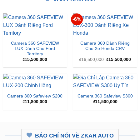
-6%
Camera 360 SAFEVIEW
Camera 360 Dành Riêng
LUX Dành Cho Ford
Cho Xe Honda CRV
Territory
Giá
Giá
₫
15,500,000
₫
16,500,000
₫
15,500,000
gốc
hiện
là:
tại
₫16,500,000.
là:
₫15,
Camera 360 Safeview S200
Camera 360 Safeview S300
₫
11,800,000
₫
11,500,000
BÁO CHÍ NÓI VỀ ZKAR AUTO