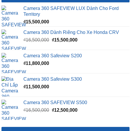
Camera 360 SAFEVIEW LUX Dành Cho Ford
Territory
₫
15,500,000
Camera 360 Dành Riêng Cho Xe Honda CRV
Giá
Giá
₫
16,500,000
₫
15,500,000
gốc
hiện
là:
tại
Camera 360 Safeview S200
₫16,500,000.
là:
₫
11,800,000
₫15,500,000.
Camera 360 Safeview S300
₫
11,500,000
Camera 360 SAFEVIEW S500
Giá
Giá
₫
16,500,000
₫
12,500,000
gốc
hiện
là:
tại
₫16,500,000.
là: