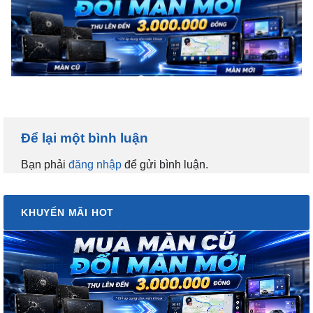
Để lại một bình luận
Bạn phải
đăng nhập
để gửi bình luận.
KHUYẾN MÃI HOT