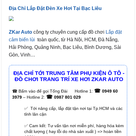
Địa Chỉ Lắp Đặt Đèn Xe Hơi Tại Bạc Liêu
ZKar Auto
công ty chuyên cung cấp đồ chơi
Lắp đặt
cảm biến lùi
toàn quốc, từ Hà Nội, HCM, Đà Nẵng,
Hải Phòng, Quảng Ninh, Bạc Liêu, Bình Dương, Sài
Gòn, Vinh…
ĐỊA CHỈ TỚI TRUNG TÂM PHỤ KIỆN Ô TÔ -
ĐỒ CHƠI TRANG TRÍ XE HƠI ZKAR AUTO
☎
☎
Bấm vào để gọi Tổng Đài
Hotline 1:
0949 60
☎
3979
– Hotline 2:
0987 801 029
✅ Tới nâng cấp, lắp đặt tận nơi tại Tp.HCM và các
tỉnh lân cận
✅ Cam kết: Tư vấn tận nơi miễn phí, hàng hóa kém
chất lượng ( hay lỗi do nhà sản xuất ) => hoàn tiền