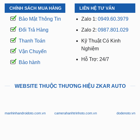
CHÍNH SÁCH MUA HÀNG
LIÊN HỆ TƯ VẤN
Bảo Mật Thông Tin
Zalo 1:
0949.60.3979
Đổi Trả Hàng
Zalo 2:
0987.801.029
Thanh Toán
Kỹ Thuật Có Kinh
Nghiệm
Vận Chuyển
Hỗ Trợ: 24/7
Bảo hành
WEBSITE THUỘC THƯƠNG HIỆU ZKAR AUTO
manhinhandroidoto.com.vn
camerahanhtrinhoto.com.vn
dodenoto.vn