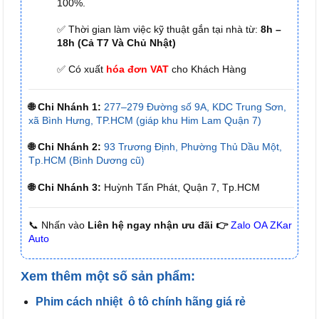
100%.
✅ Thời gian làm việc kỹ thuật gắn tại nhà từ:
8h –
18h (Cả T7 Và Chủ Nhật)
✅ Có xuất
hóa đơn VAT
cho Khách Hàng
🌐 Chi Nhánh 1:
277–279 Đường số 9A, KDC Trung Sơn,
xã Bình Hưng, TP.HCM (giáp khu Him Lam Quận 7)
🌐 Chi Nhánh 2:
93 Trương Định, Phường Thủ Dầu Một,
Tp.HCM (Bình Dương cũ)
🌐 Chi Nhánh 3:
Huỳnh Tấn Phát, Quận 7, Tp.HCM
📞 Nhấn vào
Liên hệ ngay nhận ưu đãi 👉
Zalo OA ZKar
Auto
Xem thêm một số sản phẩm:
Phim cách nhiệt ô tô chính hãng giá rẻ