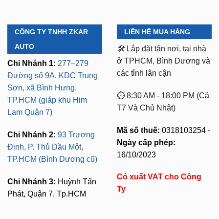
CÔNG TY TNHH ZKAR
LIÊN HỆ MUA HÀNG
AUTO
🛠️
Lắp đặt tận nơi, tại nhà
ở TPHCM, Bình Dương và
Chi Nhánh 1:
277–279
các tỉnh lân cận
Đường số 9A, KDC Trung
Sơn, xã Bình Hưng,
⏱️ 8:30 AM - 18:00 PM (Cả
TP.HCM (giáp khu Him
T7 Và Chủ Nhật)
Lam Quận 7)
Mã số thuế:
0318103254 -
Chi Nhánh 2:
93 Trương
Ngày cấp phép:
Định, P. Thủ Dầu Một,
16/10/2023
TP.HCM (Bình Dương cũ)
Có xuất VAT cho Công
Chi Nhánh 3:
Huỳnh Tấn
Ty
Phát, Quận 7, Tp.HCM