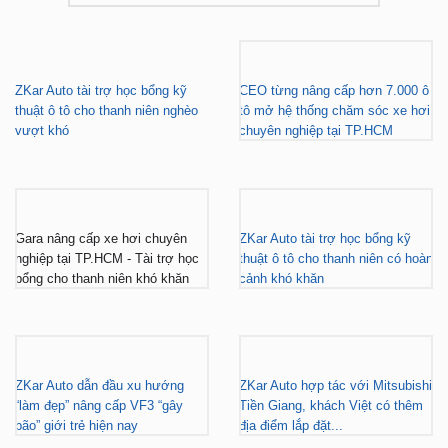
ZKar Auto tài trợ học bổng kỹ
CEO từng nâng cấp hơn 7.000 ô
thuật ô tô cho thanh niên nghèo
tô mở hệ thống chăm sóc xe hơi
vượt khó
chuyên nghiệp tại TP.HCM
Gara nâng cấp xe hơi chuyên
ZKar Auto tài trợ học bổng kỹ
nghiệp tại TP.HCM - Tài trợ học
thuật ô tô cho thanh niên có hoàn
bổng cho thanh niên khó khăn
cảnh khó khăn
ZKar Auto dẫn đầu xu hướng
ZKar Auto hợp tác với Mitsubishi
“làm đẹp” nâng cấp VF3 “gây
Tiền Giang, khách Việt có thêm
bão” giới trẻ hiện nay
địa điểm lắp đặt...