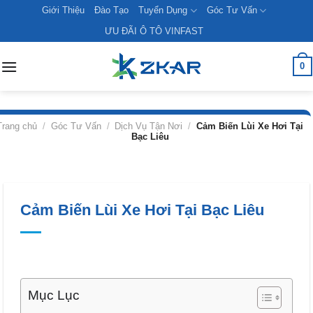
Skip
Giới Thiệu
Đào Tạo
Tuyển Dụng
Góc Tư Vấn
to
ƯU ĐÃI Ô TÔ VINFAST
content
0
Trang chủ
/
Góc Tư Vấn
/
Dịch Vụ Tận Nơi
/
Cảm Biến Lùi Xe Hơi Tại
Bạc Liêu
Cảm Biến Lùi Xe Hơi Tại Bạc Liêu
Mục Lục