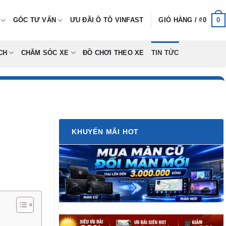
0
GÓC TƯ VẤN
ƯU ĐÃI Ô TÔ VINFAST
GIỎ HÀNG /
₫
0
CH
CHĂM SÓC XE
ĐỒ CHƠI THEO XE
TIN TỨC
KHUYẾN MÃI HOT