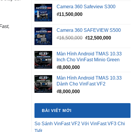
Camera 360 Safeview S300
₫
11,500,000
Fast,
Camera 360 SAFEVIEW S500
Giá
Giá
₫
16,500,000
₫
12,500,000
gốc
hiện
là:
tại
Màn Hình Android TMAS 10.33
₫16,500,000.
là:
Inch Cho VinFast Minio Green
₫12,500,0
₫
8,000,000
Màn Hình Android TMAS 10.33
Dành Cho VinFast VF2
₫
8,000,000
BÀI VIẾT MỚI
So Sánh VinFast VF2 Với VinFast VF3 Chi
Tiết