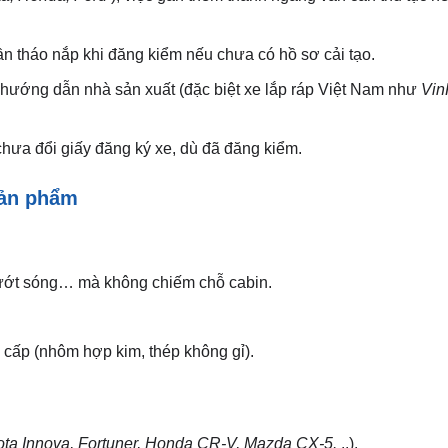
ần tháo nắp khi đăng kiểm nếu chưa có hồ sơ cải tạo.
 hướng dẫn nhà sản xuất (đặc biệt xe lắp ráp Việt Nam như
Vin
hưa đổi giấy đăng ký xe, dù đã đăng kiểm.
 sản phẩm
 lướt sóng… mà không chiếm chỗ cabin.
o cấp (nhôm hợp kim, thép không gỉ).
ota Innova, Fortuner, Honda CR-V, Mazda CX-5.
..).