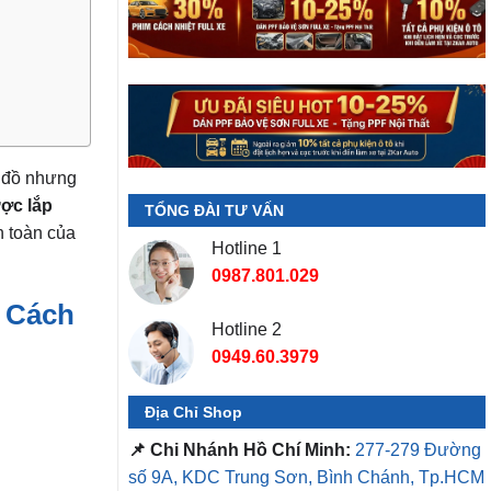
ở đồ nhưng
ợc lắp
TỔNG ĐÀI TƯ VẤN
n toàn của
Hotline 1
0987.801.029
 Cách
Hotline 2
0949.60.3979
Địa Chỉ Shop
📌 Chi Nhánh Hồ Chí Minh:
277-279 Đường
số 9A, KDC Trung Sơn, Bình Chánh, Tp.HCM