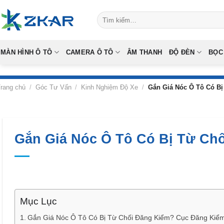
Skip
Tìm
to
kiếm:
content
MÀN HÌNH Ô TÔ
CAMERA Ô TÔ
ÂM THANH
ĐỘ ĐÈN
BỌC
rang chủ
/
Góc Tư Vấn
/
Kinh Nghiệm Độ Xe
/
Gắn Giá Nóc Ô Tô Có Bị
Gắn Giá Nóc Ô Tô Có Bị Từ Ch
Mục Lục
Gắn Giá Nóc Ô Tô Có Bị Từ Chối Đăng Kiểm? Cục Đăng Kiể