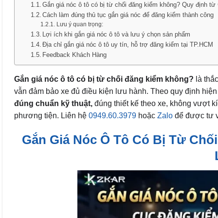
Gắn giá nóc ô tô có bị từ chối đăng kiểm không? Quy định t
Cách làm đúng thủ tục gắn giá nóc để đăng kiểm thành công
Lưu ý quan trọng:
Lợi ích khi gắn giá nóc ô tô và lưu ý chọn sản phẩm
Địa chỉ gắn giá nóc ô tô uy tín, hỗ trợ đăng kiểm tại TP.HCM
Feedback Khách Hàng
Gắn giá nóc ô tô có bị từ chối đăng kiểm không?
là thắ
vẫn đảm bảo xe đủ điều kiện lưu hành. Theo quy định hiệ
đúng chuẩn kỹ thuật,
đúng thiết kế theo xe, không vượt k
phương tiện. Liên hệ
0949.60.3979
hoặc
Zalo
để được tư v
Gắn Giá Nóc Ô Tô Có Bị Từ Chố