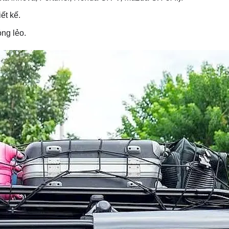
ết kế.
ng lẻo.