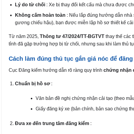
Lý do từ chối
: Xe bị thay đổi kết cấu mà chưa được c
Không cấm hoàn toàn
: Nếu lắp đúng hướng dẫn nhà 
gương chiếu hậu), bạn được miễn lập hồ sơ thiết kế cải 
Từ năm 2025,
Thông tư 47/2024/TT-BGTVT
thay thế các 
tỉnh đã gặp trường hợp bị từ chối, nhưng sau khi làm thủ 
Cách làm đúng thủ tục gắn giá nóc để đăng
Cục Đăng kiểm hướng dẫn rõ ràng quy trình
chứng nhận c
Chuẩn bị hồ sơ
:
Văn bản đề nghị chứng nhận cải tạo (theo mẫu 
Giấy đăng ký xe (bản chính, bản sao chứng thự
Đưa xe đến trung tâm đăng kiểm
: