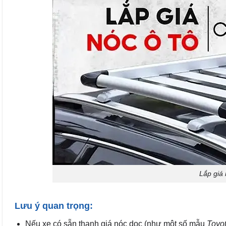
Lắp giá 
Lưu ý quan trọng:
Nếu xe có sẵn thanh giá nóc dọc (như một số mẫu
Toyo