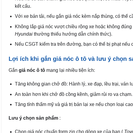
kết cấu.
Với xe bán tải, nếu gắn giá nóc kèm nắp thùng, có thể c
Không lắp giá nóc vượt chiều rộng xe hoặc không đúng
Hyundai
thường thiếu hướng dẫn chính thức).
Nếu CSGT kiểm tra trên đường, bạn có thể bị phạt nếu c
Lợi ích khi gắn giá nóc ô tô và lưu ý chọn
Gắn
giá nóc ô tô
mang lại nhiều tiện ích:
Tăng không gian chở đồ: Hành lý, xe đạp, lều trại, ván
An toàn hơn khi chở đồ cồng kềnh, giảm rủi ro va chạm.
Tăng tính thẩm mỹ và giá trị bán lại xe nếu chọn loại ca
Lưu ý chọn sản phẩm
:
Chọn giá nóc chuẩn form zin cho dòng xe của bạn (
Toy