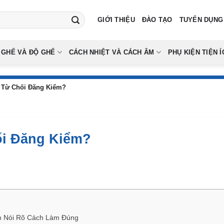
GIỚI THIỆU
ĐÀO TẠO
TUYỂN DỤNG
 GHẾ VÀ ĐỘ GHẾ
CÁCH NHIỆT VÀ CÁCH ÂM
PHỤ KIỆN TIỆN Í
 Từ Chối Đăng Kiểm?
ối Đăng Kiểm?
m Nói Rõ Cách Làm Đúng