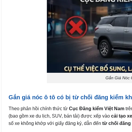
Gắn Giá Nóc 
Gắn giá nóc ô tô có bị từ chối đăng kiểm 
Theo phản hồi chính thức từ
Cục Đăng kiểm Việt Nam
trê
(bao gồm xe du lịch, SUV, bán tải) được xếp vào
cải tạo x
số xe không khớp với giấy đăng ký, dẫn đến
từ chối đăng