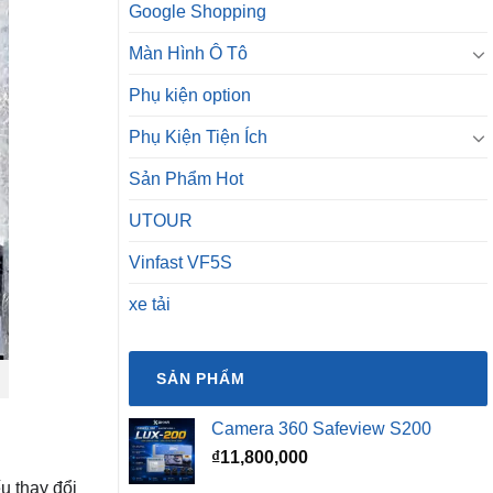
Google Shopping
Màn Hình Ô Tô
Phụ kiện option
Phụ Kiện Tiện Ích
Sản Phẩm Hot
UTOUR
Vinfast VF5S
xe tải
SẢN PHẨM
Camera 360 Safeview S200
₫
11,800,000
u thay đổi