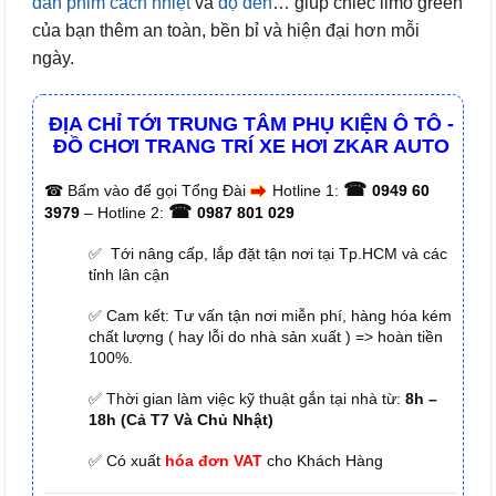
dán phim cách nhiệt
và
độ đèn
… giúp chiếc limo green
của bạn thêm an toàn, bền bỉ và hiện đại hơn mỗi
ngày.
ĐỊA CHỈ TỚI TRUNG TÂM PHỤ KIỆN Ô TÔ -
ĐỒ CHƠI TRANG TRÍ XE HƠI ZKAR AUTO
☎
☎
Bấm vào để gọi Tổng Đài
Hotline 1:
0949 60
☎
3979
– Hotline 2:
0987 801 029
✅ Tới nâng cấp, lắp đặt tận nơi tại Tp.HCM và các
tỉnh lân cận
✅ Cam kết: Tư vấn tận nơi miễn phí, hàng hóa kém
chất lượng ( hay lỗi do nhà sản xuất ) => hoàn tiền
100%.
✅ Thời gian làm việc kỹ thuật gắn tại nhà từ:
8h –
18h (Cả T7 Và Chủ Nhật)
✅ Có xuất
hóa đơn VAT
cho Khách Hàng