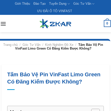
Skip
Giới Thiệu
Đào Tạo
Tuyển Dụng
Góc Tư Vấn
to
ƯU ĐÃI Ô TÔ VINFAST
content
0
Trang chủ
/
Góc Tư Vấn
/
Kinh Nghiệm Độ Xe
/
Tấm Bảo Vệ Pin
VinFast Limo Green Có Đăng Kiểm Được Không?
Tấm Bảo Vệ Pin VinFast Limo Green
Có Đăng Kiểm Được Không?