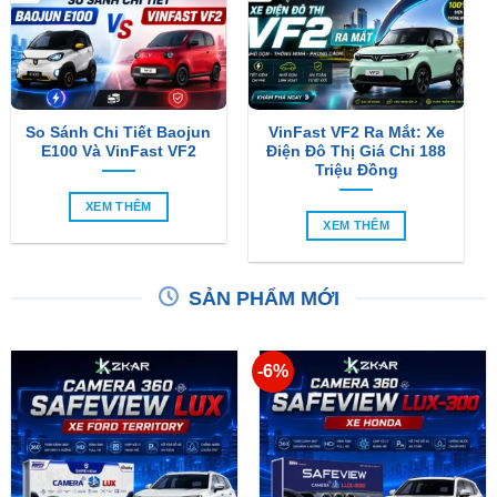
So Sánh Chi Tiết Baojun
VinFast VF2 Ra Mắt: Xe
E100 Và VinFast VF2
Điện Đô Thị Giá Chỉ 188
Triệu Đồng
XEM THÊM
XEM THÊM
SẢN PHẨM MỚI
-6%