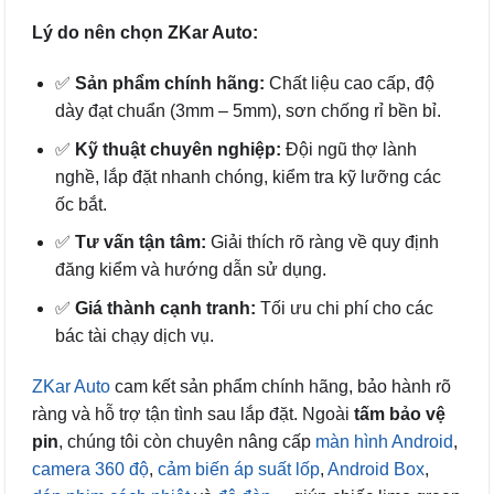
Lý do nên chọn ZKar Auto:
✅
Sản phẩm chính hãng:
Chất liệu cao cấp, độ
dày đạt chuẩn (3mm – 5mm), sơn chống rỉ bền bỉ.
✅
Kỹ thuật chuyên nghiệp:
Đội ngũ thợ lành
nghề, lắp đặt nhanh chóng, kiểm tra kỹ lưỡng các
ốc bắt.
✅
Tư vấn tận tâm:
Giải thích rõ ràng về quy định
đăng kiểm và hướng dẫn sử dụng.
✅
Giá thành cạnh tranh:
Tối ưu chi phí cho các
bác tài chạy dịch vụ.
ZKar Auto
cam kết sản phẩm chính hãng, bảo hành rõ
ràng và hỗ trợ tận tình sau lắp đặt. Ngoài
tấm bảo vệ
pin
, chúng tôi còn chuyên nâng cấp
màn hình Android
,
camera 360 độ
,
cảm biến áp suất lốp
,
Android Box
,