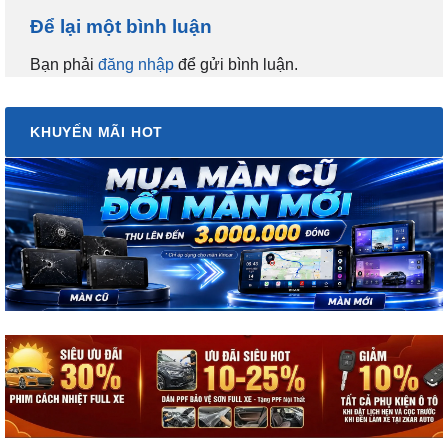
Để lại một bình luận
Bạn phải
đăng nhập
để gửi bình luận.
KHUYẾN MÃI HOT