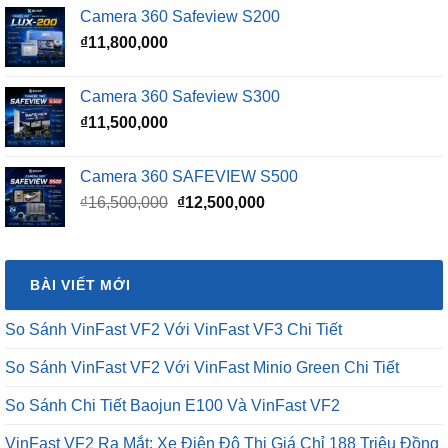
là:
tại
Camera 360 Safeview S200
₫16,500,000.
là:
₫
11,800,000
₫15,500,000.
Camera 360 Safeview S300
₫
11,500,000
Camera 360 SAFEVIEW S500
Giá
Giá
₫
16,500,000
₫
12,500,000
gốc
hiện
là:
tại
₫16,500,000.
là:
BÀI VIẾT MỚI
₫12,500,000.
So Sánh VinFast VF2 Với VinFast VF3 Chi Tiết
So Sánh VinFast VF2 Với VinFast Minio Green Chi Tiết
So Sánh Chi Tiết Baojun E100 Và VinFast VF2
VinFast VF2 Ra Mắt: Xe Điện Đô Thị Giá Chỉ 188 Triệu Đồng