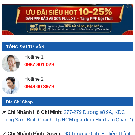
TỔNG ĐÀI TƯ VẤN
Hotline 1
0987.801.029
Hotline 2
0949.60.3979
Địa Chỉ Shop
📌 Chi Nhánh Hồ Chí Minh:
277-279 Đường số 9A, KDC
Trung Sơn, Bình Chánh, Tp.HCM
(giáp khu Him Lam Quận 7)
📌 Chi Nhánh Bình Dương:
93 Trương Định, P. Hiệp Thành,