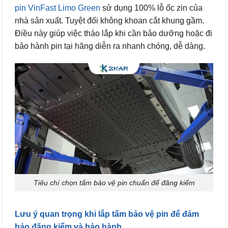
pin VinFast Limo Green
sử dụng 100% lỗ ốc zin của
nhà sản xuất. Tuyệt đối không khoan cắt khung gầm.
Điều này giúp việc tháo lắp khi cần bảo dưỡng hoặc đi
bảo hành pin tại hãng diễn ra nhanh chóng, dễ dàng.
Tiêu chí chọn tấm bảo vệ pin chuẩn để đăng kiểm
Lưu ý quan trọng khi lắp tấm bảo vệ pin để đảm
bảo đăng kiểm và bảo hành