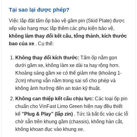
Tại sao lại được phép?
Việc lắp đặt tấm ốp bảo vệ gầm pin (Skid Plate) được
xếp vào hạng mục lắp thêm các phụ kiện bảo vệ,
không làm thay đổi kết cấu, tổng thành, kích thước
bao của xe
. Cụ thể:
Không thay đổi kích thước:
Tấm ốp nằm gọn
dưới gầm xe, không làm xe dài ra hay rộng hơn.
Khoảng sáng gầm xe có thể giảm nhẹ (khoảng 1-
2cm) nhưng vẫn nằm trong sai số cho phép và
không ảnh hưởng đến an toàn kỹ thuật.
Không can thiệp kết cấu chịu lực:
Các loại ốp pin
chuẩn cho VinFast Limo Green hiện nay đều thiết
kế
“Plug & Play” (lắp zin)
. Tức là bắt ốc vào các lỗ
chờ sẵn trên khung gầm (chassis), không hàn cắt,
không khoan đục vào khung xe.