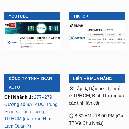
YOUTUBE
TIKTOK
CÔNG TY TNHH ZKAR
LIÊN HỆ MUA HÀNG
AUTO
🛠️
Lắp đặt tận nơi, tại nhà
ở TPHCM, Bình Dương và
Chi Nhánh 1:
277–279
các tỉnh lân cận
Đường số 9A, KDC Trung
Sơn, xã Bình Hưng,
⏱️ 8:30 AM - 18:00 PM (Cả
TP.HCM (giáp khu Him
T7 Và Chủ Nhật)
Lam Quận 7)