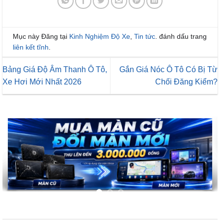
Mục này Đăng tại
Kinh Nghiệm Độ Xe
,
Tin tức
. đánh dấu trang
liên kết tĩnh
.
Bảng Giá Độ Âm Thanh Ô Tô,
Gắn Giá Nóc Ô Tô Có Bị Từ
Xe Hơi Mới Nhất 2026
Chối Đăng Kiểm?