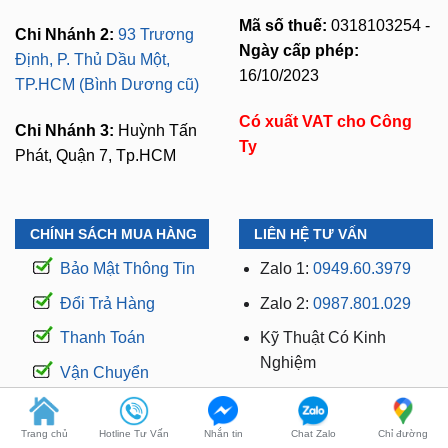
Mã số thuế:
0318103254 -
Chi Nhánh 2:
93 Trương
Ngày cấp phép:
Định, P. Thủ Dầu Một,
16/10/2023
TP.HCM (Bình Dương cũ)
Có xuất VAT cho Công
Chi Nhánh 3:
Huỳnh Tấn
Ty
Phát, Quận 7, Tp.HCM
CHÍNH SÁCH MUA HÀNG
LIÊN HỆ TƯ VẤN
Bảo Mật Thông Tin
Zalo 1:
0949.60.3979
Đổi Trả Hàng
Zalo 2:
0987.801.029
Thanh Toán
Kỹ Thuật Có Kinh
Nghiệm
Vận Chuyển
Hỗ Trợ: 24/7
Bảo hành
Trang chủ
Hotline Tư Vấn
Nhắn tin
Chat Zalo
Chỉ đường