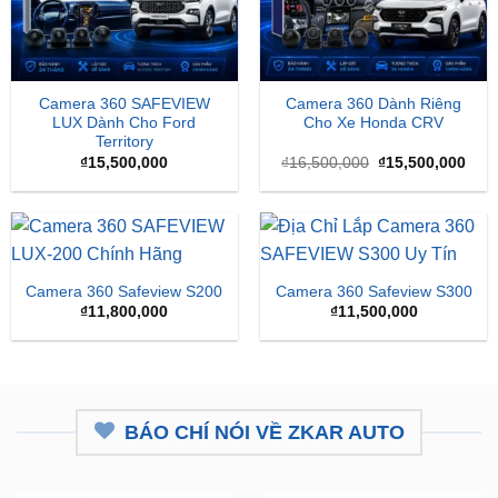
Camera 360 SAFEVIEW
Camera 360 Dành Riêng
LUX Dành Cho Ford
Cho Xe Honda CRV
Territory
Giá
Giá
₫
15,500,000
₫
16,500,000
₫
15,500,000
gốc
hiện
là:
tại
₫16,500,000.
là:
₫15,
Camera 360 Safeview S200
Camera 360 Safeview S300
₫
11,800,000
₫
11,500,000
BÁO CHÍ NÓI VỀ ZKAR AUTO