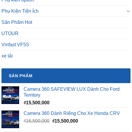
Phụ Kiện Tiện Ích
Sản Phẩm Hot
UTOUR
Vinfast VF5S
xe tải
SẢN PHẨM
Camera 360 SAFEVIEW LUX Dành Cho Ford
Territory
₫
15,500,000
Camera 360 Dành Riêng Cho Xe Honda CRV
Giá
Giá
₫
16,500,000
₫
15,500,000
gốc
hiện