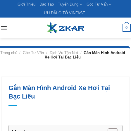
Skip
Giới Thiệu
Đào Tạo
Tuyển Dụng
Góc Tư Vấn
to
ƯU ĐÃI Ô TÔ VINFAST
content
0
Trang chủ
/
Góc Tư Vấn
/
Dịch Vụ Tận Nơi
/
Gắn Màn Hình Android
Xe Hơi Tại Bạc Liêu
Gắn Màn Hình Android Xe Hơi Tại
Bạc Liêu