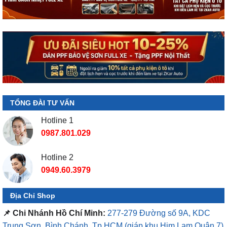
TỔNG ĐÀI TƯ VẤN
Hotline 1
0987.801.029
Hotline 2
0949.60.3979
Địa Chỉ Shop
📌 Chi Nhánh Hồ Chí Minh:
277-279 Đường số 9A, KDC
Trung Sơn, Bình Chánh, Tp.HCM
(giáp khu Him Lam Quận 7)