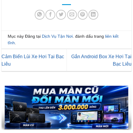
Mục này Đăng tại
Dịch Vụ Tận Nơi
. đánh dấu trang
liên kết
tĩnh
.
Cảm Biến Lùi Xe Hơi Tại Bạc
Gắn Android Box Xe Hơi Tại
Liêu
Bạc Liêu