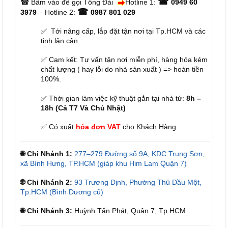
☎
☎
Bấm vào để gọi Tổng Đài
Hotline 1:
0949 60
☎
3979
– Hotline 2:
0987 801 029
✅ Tới nâng cấp, lắp đặt tận nơi tại Tp.HCM và các
tỉnh lân cận
✅ Cam kết: Tư vấn tận nơi miễn phí, hàng hóa kém
chất lượng ( hay lỗi do nhà sản xuất ) => hoàn tiền
100%.
✅ Thời gian làm việc kỹ thuật gắn tại nhà từ:
8h –
18h (Cả T7 Và Chủ Nhật)
✅ Có xuất
hóa đơn VAT
cho Khách Hàng
🌐 Chi Nhánh 1:
277–279 Đường số 9A, KDC Trung Sơn,
xã Bình Hưng, TP.HCM (giáp khu Him Lam Quận 7)
🌐 Chi Nhánh 2:
93 Trương Định, Phường Thủ Dầu Một,
Tp.HCM (Bình Dương cũ)
🌐 Chi Nhánh 3:
Huỳnh Tấn Phát, Quận 7, Tp.HCM