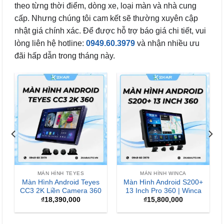
theo từng thời điểm, dòng xe, loại màn và nhà cung
cấp. Nhưng chúng tôi cam kết sẽ thường xuyên cập
nhật giá chính xác. Để được hỗ trợ báo giá chi tiết, vui
lòng liên hệ hotline:
0949.60.3979
và nhận nhiều ưu
đãi hấp dẫn trong tháng này.
-13%
MÀN HÌNH WINCA
MÀN HÌNH ANDROID
+
Màn Hình Android Winca
Màn Hình Android
a
S170+ QLED
Zestech ZX ADAS Bản
Tiêu Chuẩn
₫
7,800,000
₫
15,900,000
Giá
Giá
₫
13,900,000
gốc
hiện