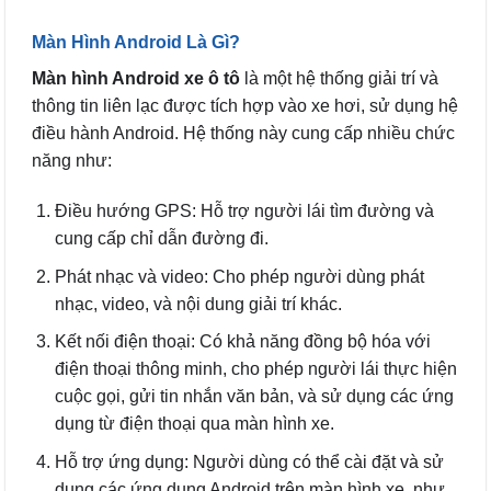
là:
tại
₫15,900,000.
là:
₫13,900,00
Màn Hình Android Là Gì?
Màn hình Android xe ô tô
là một hệ thống giải trí và
thông tin liên lạc được tích hợp vào xe hơi, sử dụng hệ
điều hành Android. Hệ thống này cung cấp nhiều chức
năng như:
Điều hướng GPS: Hỗ trợ người lái tìm đường và
cung cấp chỉ dẫn đường đi.
Phát nhạc và video: Cho phép người dùng phát
nhạc, video, và nội dung giải trí khác.
Kết nối điện thoại: Có khả năng đồng bộ hóa với
điện thoại thông minh, cho phép người lái thực hiện
cuộc gọi, gửi tin nhắn văn bản, và sử dụng các ứng
dụng từ điện thoại qua màn hình xe.
Hỗ trợ ứng dụng: Người dùng có thể cài đặt và sử
dụng các ứng dụng Android trên màn hình xe, như