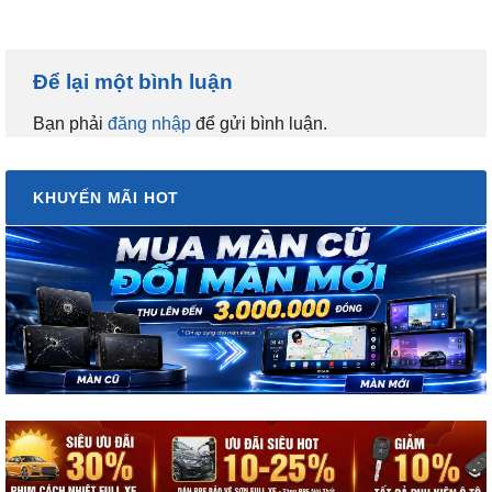
Để lại một bình luận
Bạn phải
đăng nhập
để gửi bình luận.
KHUYẾN MÃI HOT