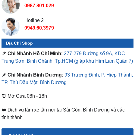
0987.801.029
Hotline 2
0949.60.3979
Địa Chỉ Shop
📌 Chi Nhánh Hồ Chí Minh:
277-279 Đường số 9A, KDC
Trung Sơn, Bình Chánh, Tp.HCM
(giáp khu Him Lam Quận 7)
📌 Chi Nhánh Bình Dương:
93 Trương Định, P. Hiệp Thành,
TP. Thủ Dầu Một, Bình Dương
⏰ Mở Cửa 08h - 18h
❤️ Dịch vụ làm xe tận nơi tại Sài Gòn, Bình Dương và các
tỉnh thành