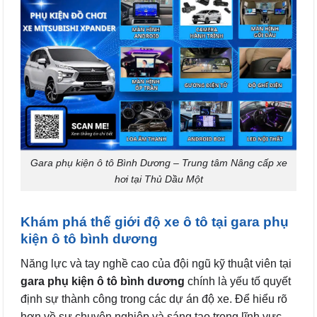
Gara phụ kiện ô tô Bình Dương – Trung tâm Nâng cấp xe
hơi tại Thủ Dầu Một
Khám phá thế giới độ xe ô tô tại gara phụ
kiện ô tô bình dương
Năng lực và tay nghề cao của đội ngũ kỹ thuật viên tại
gara phụ kiện ô tô bình dương
chính là yếu tố quyết
định sự thành công trong các dự án độ xe. Để hiểu rõ
hơn về sự chuyên nghiệp và sáng tạo trong lĩnh vực