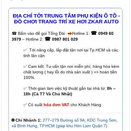
ĐỊA CHỈ TỚI TRUNG TÂM PHỤ KIỆN Ô TÔ -
ĐỒ CHƠI TRANG TRÍ XE HƠI ZKAR AUTO
☎
☎
Bấm vào để gọi Tổng Đài
Hotline 1:
0949 60
☎
3979
– Hotline 2:
0987 801 029
✅ Tới nâng cấp, lắp đặt tận nơi tại Tp.HCM và các
tỉnh lân cận
✅ Cam kết: Tư vấn tận nơi miễn phí, hàng hóa kém
chất lượng ( hay lỗi do nhà sản xuất ) => hoàn tiền
100%.
✅ Thời gian làm việc kỹ thuật gắn tại nhà từ:
8h –
18h (Cả T7 Và Chủ Nhật)
✅ Có xuất
hóa đơn VAT
cho Khách Hàng
🌐 Chi Nhánh 1:
277–279 Đường số 9A, KDC Trung Sơn,
xã Bình Hưng, TP.HCM (giáp khu Him Lam Quận 7)