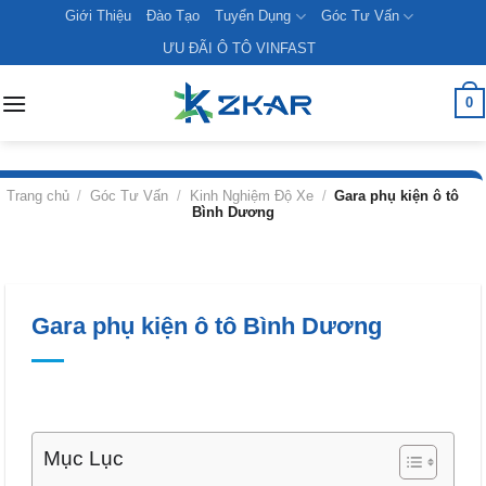
Skip
Giới Thiệu
Đào Tạo
Tuyển Dụng
Góc Tư Vấn
to
ƯU ĐÃI Ô TÔ VINFAST
content
0
Trang chủ
/
Góc Tư Vấn
/
Kinh Nghiệm Độ Xe
/
Gara phụ kiện ô tô
Bình Dương
Gara phụ kiện ô tô Bình Dương
Mục Lục