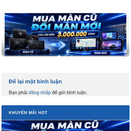
Để lại một bình luận
Bạn phải
đăng nhập
để gửi bình luận.
KHUYẾN MÃI HOT