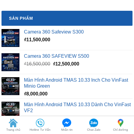
SẢN PHẨM
Camera 360 Safeview S300
₫
11,500,000
Camera 360 SAFEVIEW S500
Giá
Giá
₫
16,500,000
₫
12,500,000
gốc
hiện
là:
tại
Màn Hình Android TMAS 10.33 Inch Cho VinFast
₫16,500,000.
là:
Minio Green
₫12,500,000.
₫
8,000,000
Màn Hình Android TMAS 10.33 Dành Cho VinFast
VF2
₫
8,000,000
Màn hình Cluster Android TMAS T600 Dành Cho
Trang chủ
Hotline Tư Vấn
Nhắn tin
Chat Zalo
Chỉ đường