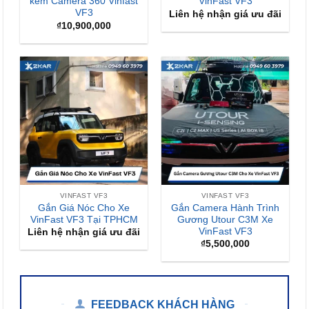
kèm Camera 360 Vinfast
VinFast VF3
VF3
Liên hệ nhận giá ưu đãi
₫
10,900,000
VINFAST VF3
VINFAST VF3
Gắn Giá Nóc Cho Xe
Gắn Camera Hành Trình
VinFast VF3 Tại TPHCM
Gương Utour C3M Xe
VinFast VF3
Liên hệ nhận giá ưu đãi
₫
5,500,000
FEEDBACK KHÁCH HÀNG