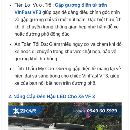
Tiện Lợi Vượt Trội:
Gập gương điện tử trên
VinFast VF3
giúp bạn dễ dàng điều chỉnh góc nhìn
và gập gương chỉ với một nút bấm. Đặc biệt hữu ích
khi di chuyển trong không gian hẹp như hầm đỗ xe
hoặc đường phố đông đúc.
An Toàn Tối Đa: Giảm thiểu nguy cơ va chạm khi đỗ
xe hoặc di chuyển trong khu vực chật hẹp, bảo vệ
gương khỏi hư hỏng.
Tính Thẩm Mỹ Cao: Gương gập điện tử mang lại vẻ
hiện đại và sang trọng cho chiếc VinFast VF3, giúp
xe của bạn nổi bật hơn trên đường phố.
2. Nâng Cấp Đèn Hậu LED Cho Xe VF 3