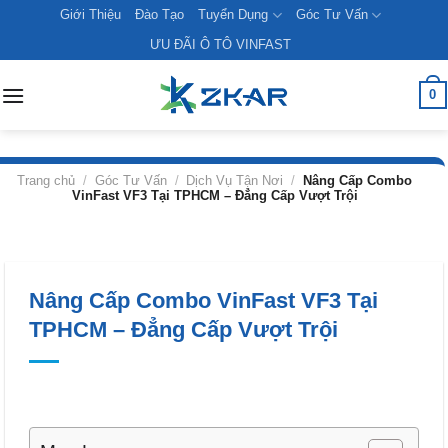
Skip
Giới Thiệu
Đào Tạo
Tuyển Dụng
Góc Tư Vấn
to
ƯU ĐÃI Ô TÔ VINFAST
content
0
Trang chủ
/
Góc Tư Vấn
/
Dịch Vụ Tận Nơi
/
Nâng Cấp Combo
VinFast VF3 Tại TPHCM – Đẳng Cấp Vượt Trội
Nâng Cấp Combo VinFast VF3 Tại
TPHCM – Đẳng Cấp Vượt Trội