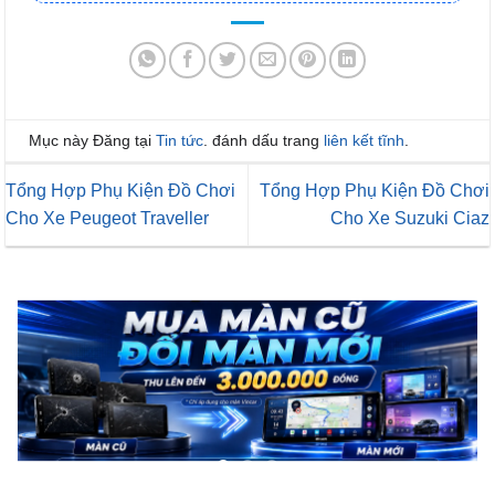
Mục này Đăng tại
Tin tức
. đánh dấu trang
liên kết tĩnh
.
Tổng Hợp Phụ Kiện Đồ Chơi
Tổng Hợp Phụ Kiện Đồ Chơi
Cho Xe Peugeot Traveller
Cho Xe Suzuki Ciaz