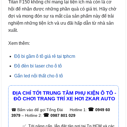
Titan F150 không chỉ mang lại tiện ích mà còn là cơ
hội để nhận được những phần quà có giá trị. Hãy chờ
đợi và mong đón sự ra mắt của sản phẩm này để trải
nghiệm những tiện ích và ưu đãi hấp dẫn từ nhà sản
xuất.
Xem thêm:
Độ bi gầm ô tô giá rẻ tại tphcm
Độ đèn bi laser cho ô tô
Gắn led nội thất cho ô tô
ĐỊA CHỈ TỚI TRUNG TÂM PHỤ KIỆN Ô TÔ -
ĐỒ CHƠI TRANG TRÍ XE HƠI ZKAR AUTO
☎
☎
Bấm vào để gọi Tổng Đài
Hotline 1:
0949 60
☎
3979
– Hotline 2:
0987 801 029
✅ Tới nâng cấp, lắp đặt tận nơi tại Tp.HCM và các