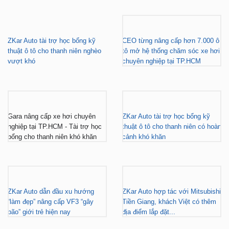
ZKar Auto tài trợ học bổng kỹ
CEO từng nâng cấp hơn 7.000 ô
thuật ô tô cho thanh niên nghèo
tô mở hệ thống chăm sóc xe hơi
vượt khó
chuyên nghiệp tại TP.HCM
Gara nâng cấp xe hơi chuyên
ZKar Auto tài trợ học bổng kỹ
nghiệp tại TP.HCM - Tài trợ học
thuật ô tô cho thanh niên có hoàn
bổng cho thanh niên khó khăn
cảnh khó khăn
ZKar Auto dẫn đầu xu hướng
ZKar Auto hợp tác với Mitsubishi
“làm đẹp” nâng cấp VF3 “gây
Tiền Giang, khách Việt có thêm
bão” giới trẻ hiện nay
địa điểm lắp đặt...