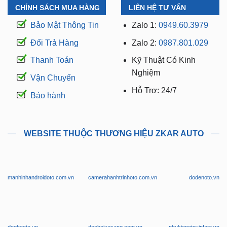
CHÍNH SÁCH MUA HÀNG
LIÊN HỆ TƯ VẤN
Bảo Mật Thông Tin
Zalo 1:
0949.60.3979
Đổi Trả Hàng
Zalo 2:
0987.801.029
Thanh Toán
Kỹ Thuật Có Kinh
Nghiệm
Vận Chuyển
Hỗ Trợ: 24/7
Bảo hành
WEBSITE THUỘC THƯƠNG HIỆU ZKAR AUTO
manhinhandroidoto.com.vn
camerahanhtrinhoto.com.vn
dodenoto.vn