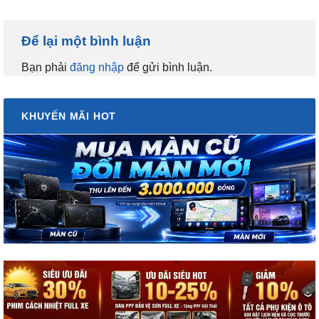
Để lại một bình luận
Bạn phải
đăng nhập
để gửi bình luận.
KHUYẾN MÃI HOT