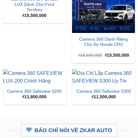
LUX Dành Cho Ford
Territory
₫
15,500,000
Camera 360 Dành Riêng
Cho Xe Honda CRV
Giá
Giá
₫
16,500,000
₫
15,500,000
gốc
hiện
là:
tại
₫16,500,000.
là:
₫15,
Camera 360 Safeview S200
Camera 360 Safeview S300
₫
11,800,000
₫
11,500,000
BÁO CHÍ NÓI VỀ ZKAR AUTO