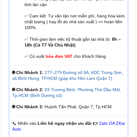
tỉnh lân cận
✅ Cam kết: Tư vấn tận nơi miễn phí, hàng hóa kém
chất lượng ( hay lỗi do nhà sản xuất ) => hoàn tiền
100%.
✅ Thời gian làm việc kỹ thuật gắn tại nhà từ:
8h –
18h (Cả T7 Và Chủ Nhật)
✅ Có xuất
hóa đơn VAT
cho Khách Hàng
🌐 Chi Nhánh 1:
277–279 Đường số 9A, KDC Trung Sơn,
xã Bình Hưng, TP.HCM (giáp khu Him Lam Quận 7)
🌐 Chi Nhánh 2:
93 Trương Định, Phường Thủ Dầu Một,
Tp.HCM (Bình Dương cũ)
🌐 Chi Nhánh 3:
Huỳnh Tấn Phát, Quận 7, Tp.HCM
📞 Nhấn vào
Liên hệ ngay nhận ưu đãi 👉
Zalo OA ZKar
Auto