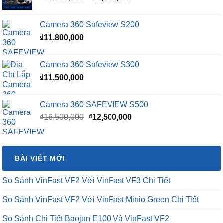
gốc
hiện
là:
tại
Camera 360 Safeview S200
₫16,500,000.
là:
₫
11,800,000
₫15,500,000.
Camera 360 Safeview S300
₫
11,500,000
Camera 360 SAFEVIEW S500
Giá
Giá
₫
16,500,000
₫
12,500,000
gốc
hiện
là:
tại
₫16,500,000.
là:
BÀI VIẾT MỚI
₫12,500,000.
So Sánh VinFast VF2 Với VinFast VF3 Chi Tiết
So Sánh VinFast VF2 Với VinFast Minio Green Chi Tiết
So Sánh Chi Tiết Baojun E100 Và VinFast VF2