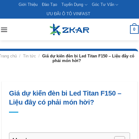
Skip
Giới Thiệu
Đào Tạo
Tuyển Dụng
Góc Tư Vấn
to
ƯU ĐÃI Ô TÔ VINFAST
content
0
Trang chủ
/
Tin tức
/
Giá dự kiến đèn bi Led Titan F150 – Liệu đây có
phải món hời?
Giá dự kiến đèn bi Led Titan F150 –
Liệu đây có phải món hời?