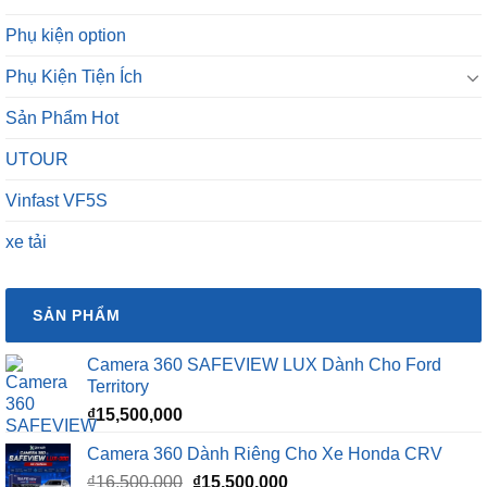
Phụ kiện option
Phụ Kiện Tiện Ích
Sản Phẩm Hot
UTOUR
Vinfast VF5S
xe tải
SẢN PHẨM
Camera 360 SAFEVIEW LUX Dành Cho Ford
Territory
₫
15,500,000
Camera 360 Dành Riêng Cho Xe Honda CRV
Giá
Giá
₫
16,500,000
₫
15,500,000