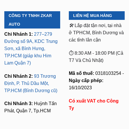
CÔNG TY TNHH ZKAR
LIÊN HỆ MUA HÀNG
AUTO
🛠️
Lắp đặt tận nơi, tại nhà
ở TPHCM, Bình Dương và
Chi Nhánh 1:
277–279
các tỉnh lân cận
Đường số 9A, KDC Trung
Sơn, xã Bình Hưng,
⏱️ 8:30 AM - 18:00 PM (Cả
TP.HCM (giáp khu Him
T7 Và Chủ Nhật)
Lam Quận 7)
Mã số thuế:
0318103254 -
Chi Nhánh 2:
93 Trương
Ngày cấp phép:
Định, P. Thủ Dầu Một,
16/10/2023
TP.HCM (Bình Dương cũ)
Có xuất VAT cho Công
Chi Nhánh 3:
Huỳnh Tấn
Ty
Phát, Quận 7, Tp.HCM