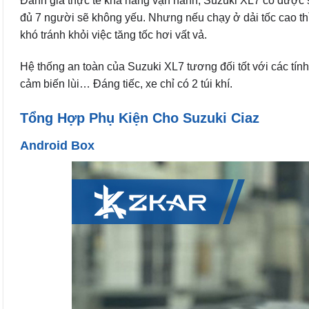
Đánh giá thực tế khả năng vận hành, Suzuki XL7 có được sứ
đủ 7 người sẽ không yếu. Nhưng nếu chạy ở dải tốc cao th
khó tránh khỏi việc tăng tốc hơi vất vả.
Hệ thống an toàn của Suzuki XL7 tương đối tốt với các tí
cảm biến lùi… Đáng tiếc, xe chỉ có 2 túi khí.
Tổng Hợp Phụ Kiện Cho Suzuki Ciaz
Android Box