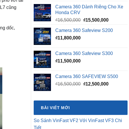
 phố với tải
Camera 360 Dành Riêng Cho Xe
XL7 cũng
Honda CRV
Giá
Giá
₫
16,500,000
₫
15,500,000
gốc
hiện
ang dốc,
Camera 360 Safeview S200
là:
tại
₫
11,800,000
₫16,500,000.
là:
₫15,500,0
Camera 360 Safeview S300
₫
11,500,000
Camera 360 SAFEVIEW S500
Giá
Giá
₫
16,500,000
₫
12,500,000
gốc
hiện
là:
tại
₫16,500,000.
là:
BÀI VIẾT MỚI
₫12,500,0
So Sánh VinFast VF2 Với VinFast VF3 Chi
Tiết