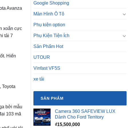
Google Shopping
yota Avanza
Màn Hình Ô Tô
Phụ kiện option
en xoắn cực
i tải 7
Phụ Kiện Tiện Ích
Sản Phẩm Hot
ốt. Hiển
UTOUR
Vinfast VF5S
xe tải
, Toyota
SẢN PHẨM
iga bởi mẫu
Camera 360 SAFEVIEW LUX
 đại 103 mã
Dành Cho Ford Territory
₫
15,500,000