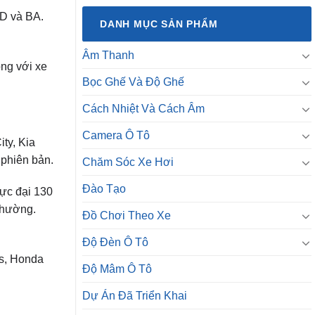
BD và BA.
DANH MỤC SẢN PHẨM
Âm Thanh
ồng với xe
Bọc Ghế Và Độ Ghế
Cách Nhiệt Và Cách Âm
Camera Ô Tô
ty, Kia
 phiên bản.
Chăm Sóc Xe Hơi
Đào Tạo
cực đại 130
thường.
Đồ Chơi Theo Xe
Độ Đèn Ô Tô
os, Honda
Độ Mâm Ô Tô
Dự Án Đã Triển Khai