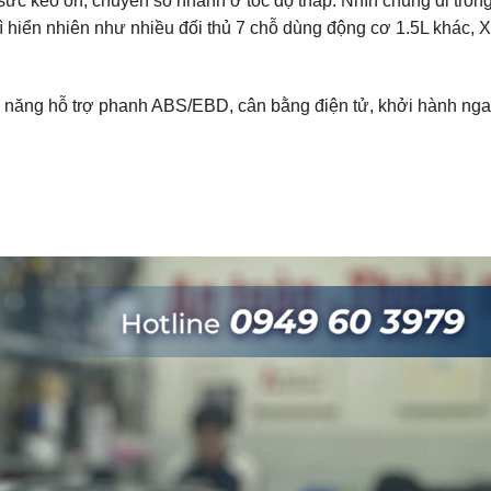
c kéo ổn, chuyển số nhanh ở tốc độ thấp. Nhìn chung đi trong
ì hiển nhiên như nhiều đối thủ 7 chỗ dùng động cơ 1.5L khác, 
nh năng hỗ trợ phanh ABS/EBD, cân bằng điện tử, khởi hành ng