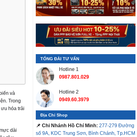
TỔNG ĐÀI TƯ VẤN
Hotline 1
0987.801.029
Hotline 2
biến và
0949.60.3979
iện. Trong
 ưu hóa trải
Địa Chỉ Shop
📌 Chi Nhánh Hồ Chí Minh:
277-279 Đường
 mực dài
số 9A, KDC Trung Sơn, Bình Chánh, Tp.HCM