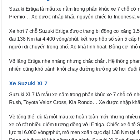
Suzuki Ertiga là mẫu xe nằm trong phân khúc xe 7 chỗ cỡ nh
Premio… Xe được nhập khẩu nguyên chiếc từ Indonesia với
Xe hơi 7 chỗ Suzuki Ertiga được trang bị động cơ xăng 1.
đại 138 Nm tại 4.400 vòng/phút, kết hợp hộp số sàn 5 cấp
người di chuyển trong phố. Xe khá linh hoạt. Động cơ nhỏ gi
Vô lăng Ertiga nhẹ nhàng nhưng chắc chắn. Hệ thống phanh
nhiên cũng khó tránh khỏi chạy đường trường sẽ hơi đuối k
Xe Suzuki XL7
Suzuki XL7 là mẫu xe nằm trong phân khúc xe 7 chỗ cỡ nhỏ,
Rush, Toyota Veloz Cross, Kia Rondo… Xe được nhập khẩu
Về tổng thể, dù là một mẫu xe hoàn toàn mới nhưng nhiều 
xe có rất nhiều điểm tương đồng với Ertiga. Chiếc xe ô tô
lực tại 6.000 vòng/phút, mô men xoắn cực đại 138 Nm tại 4.