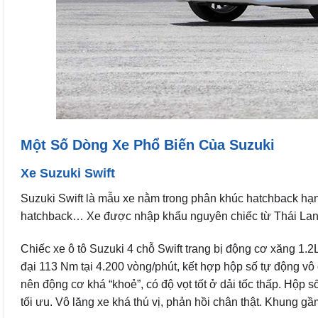
Một Số Dòng Xe Phổ Biến Của Suzuki
Xe Suzuki Swift
Suzuki Swift là mẫu xe nằm trong phân khúc hatchback hạng 
hatchback… Xe được nhập khẩu nguyên chiếc từ Thái Lan 
Chiếc xe ô tô Suzuki 4 chỗ Swift trang bị động cơ xăng 1.
đại 113 Nm tại 4.200 vòng/phút, kết hợp hộp số tự động v
nên động cơ khá “khoẻ”, có độ vọt tốt ở dải tốc thấp. Hộp 
tối ưu. Vô lăng xe khá thú vị, phản hồi chân thật. Khung g