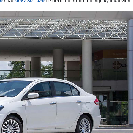
79
hoặc
0987.801.029
để được hỗ trợ bởi đội ngũ kỹ thuật viên 