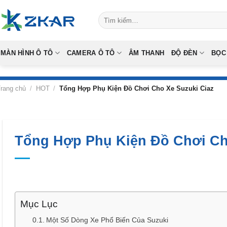
Skip
Tìm
to
kiếm:
content
MÀN HÌNH Ô TÔ
CAMERA Ô TÔ
ÂM THANH
ĐỘ ĐÈN
BỌC
rang chủ
/
HOT
/
Tổng Hợp Phụ Kiện Đồ Chơi Cho Xe Suzuki Ciaz
Tổng Hợp Phụ Kiện Đồ Chơi Ch
Mục Lục
Một Số Dòng Xe Phổ Biến Của Suzuki