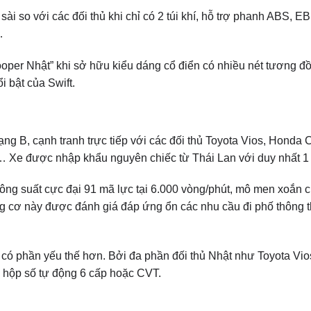
sài so với các đối thủ khi chỉ có 2 túi khí, hỗ trợ phanh ABS, E
…
ooper Nhật” khi sở hữu kiểu dáng cổ điển có nhiều nét tương đ
 bật của Swift.
 B, cạnh tranh trực tiếp với các đối thủ Toyota Vios, Honda Ci
a… Xe được nhập khẩu nguyên chiếc từ Thái Lan với duy nhất 1
công suất cực đại 91 mã lực tại 6.000 vòng/phút, mô men xoắn 
ng cơ này được đánh giá đáp ứng ổn các nhu cầu đi phố thông 
 có phần yếu thế hơn. Bởi đa phần đối thủ Nhật như Toyota Vi
p hộp số tự động 6 cấp hoặc CVT.