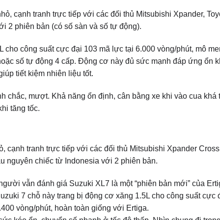
ỏ, cạnh tranh trực tiếp với các đối thủ Mitsubishi Xpander, To
 2 phiên bản (có số sàn và số tự động).
5L cho công suất cực đại 103 mã lực tại 6.000 vòng/phút, mô m
 hoặc số tự động 4 cấp. Động cơ này đủ sức mạnh đáp ứng ổn kh
úp tiết kiệm nhiên liệu tốt.
 chắc, mượt. Khả năng ổn định, cân bằng xe khi vào cua khá t
hi tăng tốc.
 cạnh tranh trực tiếp với các đối thủ Mitsubishi Xpander Cross
 nguyên chiếc từ Indonesia với 2 phiên bản.
người vẫn đánh giá Suzuki XL7 là một “phiên bản mới” của Ert
 Suzuki 7 chỗ này trang bị động cơ xăng 1.5L cho công suất cực
400 vòng/phút, hoàn toàn giống với Ertiga.