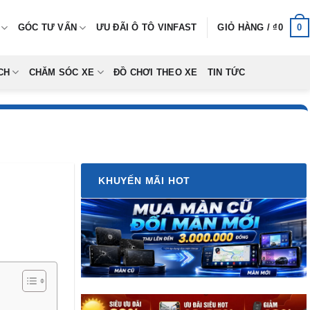
0
GÓC TƯ VẤN
ƯU ĐÃI Ô TÔ VINFAST
GIỎ HÀNG /
₫
0
CH
CHĂM SÓC XE
ĐỒ CHƠI THEO XE
TIN TỨC
KHUYẾN MÃI HOT