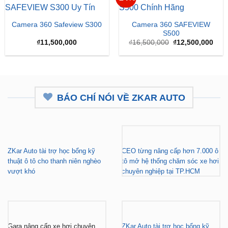
Camera 360 SAFEVIEW
Camera 360 Safeview S300
S500
Giá
Giá
₫
11,500,000
₫
16,500,000
₫
12,500,000
gốc
hiện
là:
tại
₫16,500,000.
là:
₫12,
BÁO CHÍ NÓI VỀ ZKAR AUTO
ZKar Auto tài trợ học bổng kỹ
CEO từng nâng cấp hơn 7.000 ô
thuật ô tô cho thanh niên nghèo
tô mở hệ thống chăm sóc xe hơi
vượt khó
chuyên nghiệp tại TP.HCM
Gara nâng cấp xe hơi chuyên
ZKar Auto tài trợ học bổng kỹ