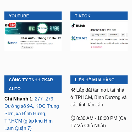
YOUTUBE
TIKTOK
CÔNG TY TNHH ZKAR
LIÊN HỆ MUA HÀNG
AUTO
🛠️
Lắp đặt tận nơi, tại nhà
ở TPHCM, Bình Dương và
Chi Nhánh 1:
277–279
các tỉnh lân cận
Đường số 9A, KDC Trung
Sơn, xã Bình Hưng,
⏱️ 8:30 AM - 18:00 PM (Cả
TP.HCM (giáp khu Him
T7 Và Chủ Nhật)
Lam Quận 7)