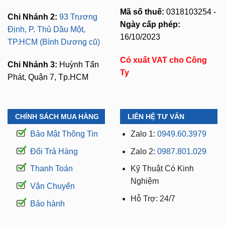
Mã số thuế:
0318103254 -
Chi Nhánh 2:
93 Trương
Ngày cấp phép:
Định, P. Thủ Dầu Một,
16/10/2023
TP.HCM (Bình Dương cũ)
Có xuất VAT cho Công
Chi Nhánh 3:
Huỳnh Tấn
Ty
Phát, Quận 7, Tp.HCM
CHÍNH SÁCH MUA HÀNG
LIÊN HỆ TƯ VẤN
Bảo Mật Thông Tin
Zalo 1:
0949.60.3979
Đổi Trả Hàng
Zalo 2:
0987.801.029
Thanh Toán
Kỹ Thuật Có Kinh
Nghiệm
Vận Chuyển
Hỗ Trợ: 24/7
Bảo hành