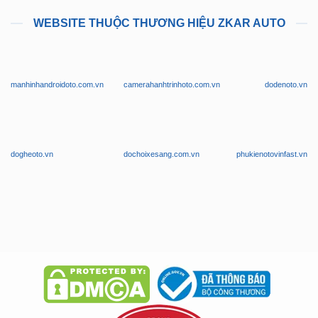
WEBSITE THUỘC THƯƠNG HIỆU ZKAR AUTO
manhinhandroidoto.com.vn
camerahanhtrinhoto.com.vn
dodenoto.vn
dogheoto.vn
dochoixesang.com.vn
phukienotovinfast.vn