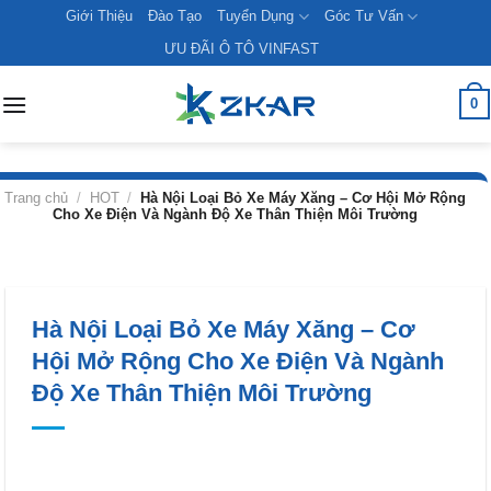
Skip
Giới Thiệu
Đào Tạo
Tuyển Dụng
Góc Tư Vấn
to
ƯU ĐÃI Ô TÔ VINFAST
content
0
Trang chủ
/
HOT
/
Hà Nội Loại Bỏ Xe Máy Xăng – Cơ Hội Mở Rộng
Cho Xe Điện Và Ngành Độ Xe Thân Thiện Môi Trường
Hà Nội Loại Bỏ Xe Máy Xăng – Cơ
Hội Mở Rộng Cho Xe Điện Và Ngành
Độ Xe Thân Thiện Môi Trường