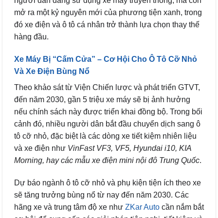
người dân đang sử dụng xe máy truyền thống, mà còn
mở ra một kỷ nguyên mới của phương tiện xanh, trong
đó xe điện và ô tô cá nhân trở thành lựa chọn thay thế
hàng đầu.
Xe Máy Bị “Cấm Cửa” – Cơ Hội Cho Ô Tô Cỡ Nhỏ
Và Xe Điện Bùng Nổ
Theo khảo sát từ Viện Chiến lược và phát triển GTVT,
đến năm 2030, gần 5 triệu xe máy sẽ bị ảnh hưởng
nếu chính sách này được triển khai đồng bộ. Trong bối
cảnh đó, nhiều người dân bắt đầu chuyển dịch sang ô
tô cỡ nhỏ, đặc biệt là các dòng xe tiết kiệm nhiên liệu
và xe điện như
VinFast VF3, VF5, Hyundai i10, KIA
Morning, hay các mẫu xe điện mini nội đô Trung Quốc
.
Dự báo ngành ô tô cỡ nhỏ và phụ kiện tiện ích theo xe
sẽ tăng trưởng bùng nổ từ nay đến năm 2030. Các
hãng xe và trung tâm độ xe như
ZKar Auto
cần nắm bắt