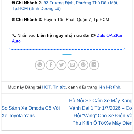
🌐 Chi Nhánh 2:
93 Trương Định, Phường Thủ Dầu Một,
Tp.HCM (Bình Dương cũ)
🌐 Chi Nhánh 3:
Huỳnh Tấn Phát, Quận 7, Tp.HCM
📞 Nhấn vào
Liên hệ ngay nhận ưu đãi 👉
Zalo OA ZKar
Auto
Mục này Đăng tại
HOT
,
Tin tức
. đánh dấu trang
liên kết tĩnh
.
Hà Nội Sẽ Cấm Xe Máy Xăng
So Sánh Xe Omoda C5 Với
Vành Đai 1 Từ 1/7/2026 – Cơ
Xe Toyota Yaris
Hội “Vàng” Cho Xe Điện Và
Phụ Kiện Ô Tô/Xe Máy Điện