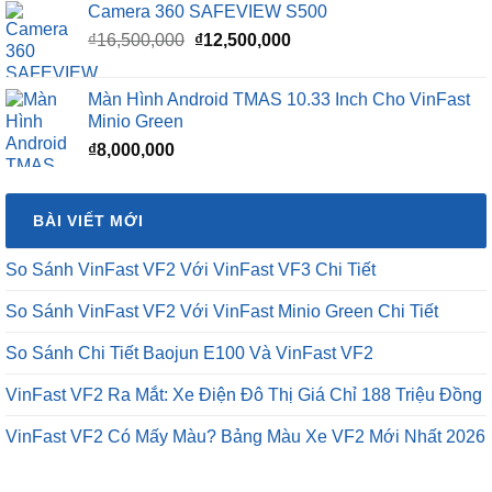
Camera 360 SAFEVIEW S500
Giá
Giá
₫
16,500,000
₫
12,500,000
gốc
hiện
là:
tại
Màn Hình Android TMAS 10.33 Inch Cho VinFast
₫16,500,000.
là:
Minio Green
₫12,500,000.
₫
8,000,000
BÀI VIẾT MỚI
So Sánh VinFast VF2 Với VinFast VF3 Chi Tiết
So Sánh VinFast VF2 Với VinFast Minio Green Chi Tiết
So Sánh Chi Tiết Baojun E100 Và VinFast VF2
VinFast VF2 Ra Mắt: Xe Điện Đô Thị Giá Chỉ 188 Triệu Đồng
VinFast VF2 Có Mấy Màu? Bảng Màu Xe VF2 Mới Nhất 2026