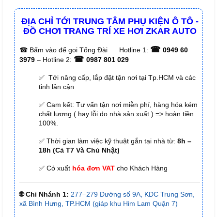
ĐỊA CHỈ TỚI TRUNG TÂM PHỤ KIỆN Ô TÔ -
ĐỒ CHƠI TRANG TRÍ XE HƠI ZKAR AUTO
☎
☎
Bấm vào để gọi Tổng Đài
Hotline 1:
0949 60
☎
3979
– Hotline 2:
0987 801 029
✅ Tới nâng cấp, lắp đặt tận nơi tại Tp.HCM và các
tỉnh lân cận
✅ Cam kết: Tư vấn tận nơi miễn phí, hàng hóa kém
chất lượng ( hay lỗi do nhà sản xuất ) => hoàn tiền
100%.
✅ Thời gian làm việc kỹ thuật gắn tại nhà từ:
8h –
18h (Cả T7 Và Chủ Nhật)
✅ Có xuất
hóa đơn VAT
cho Khách Hàng
🌐 Chi Nhánh 1:
277–279 Đường số 9A, KDC Trung Sơn,
xã Bình Hưng, TP.HCM (giáp khu Him Lam Quận 7)