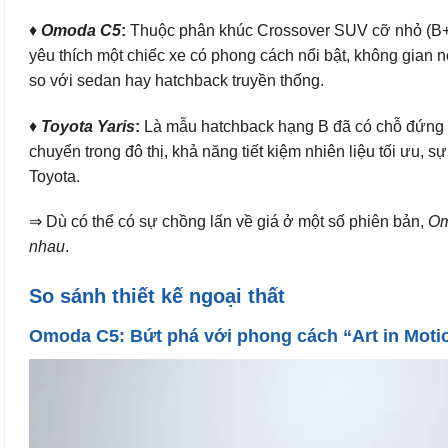
♦
Omoda C5
:
Thuộc phân khúc Crossover SUV cỡ nhỏ (B+ 
yêu thích một chiếc xe có phong cách nổi bật, không gian nộ
so với sedan hay hatchback truyền thống.
♦
Toyota Yaris
:
Là mẫu hatchback hạng B đã có chỗ đứng vữ
chuyển trong đô thị, khả năng tiết kiệm nhiên liệu tối ưu, s
Toyota.
⇒ Dù có thể có sự chồng lấn về giá ở một số phiên bản,
Om
nhau
.
So sánh thiết kế ngoại thất
Omoda C5: Bứt phá với phong cách “Art in Moti