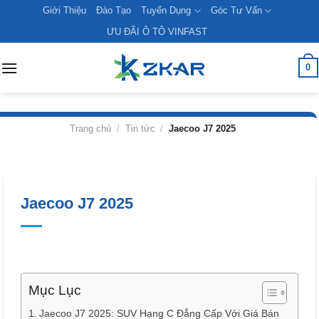
Skip
Giới Thiệu
Đào Tạo
Tuyển Dụng
Góc Tư Vấn
to
ƯU ĐÃI Ô TÔ VINFAST
content
0
Trang chủ
/
Tin tức
/
Jaecoo J7 2025
Jaecoo J7 2025
Mục Lục
Jaecoo J7 2025: SUV Hạng C Đẳng Cấp Với Giá Bán