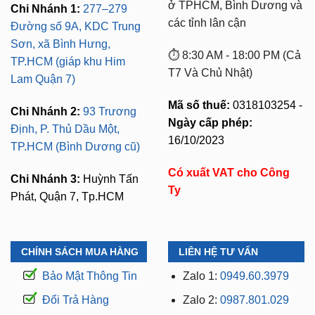
ở TPHCM, Bình Dương và
Chi Nhánh 1:
277–279
các tỉnh lân cận
Đường số 9A, KDC Trung
Sơn, xã Bình Hưng,
⏱️ 8:30 AM - 18:00 PM (Cả
TP.HCM (giáp khu Him
T7 Và Chủ Nhật)
Lam Quận 7)
Mã số thuế:
0318103254 -
Chi Nhánh 2:
93 Trương
Ngày cấp phép:
Định, P. Thủ Dầu Một,
16/10/2023
TP.HCM (Bình Dương cũ)
Có xuất VAT cho Công
Chi Nhánh 3:
Huỳnh Tấn
Ty
Phát, Quận 7, Tp.HCM
CHÍNH SÁCH MUA HÀNG
LIÊN HỆ TƯ VẤN
Bảo Mật Thông Tin
Zalo 1:
0949.60.3979
Đổi Trả Hàng
Zalo 2:
0987.801.029