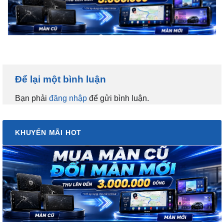
Để lại một bình luận
Bạn phải
đăng nhập
để gửi bình luận.
KHUYẾN MÃI HOT