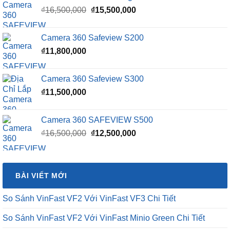
Giá
Giá
₫
16,500,000
₫
15,500,000
gốc
hiện
là:
tại
Camera 360 Safeview S200
₫16,500,000.
là:
₫
11,800,000
₫15,500,000.
Camera 360 Safeview S300
₫
11,500,000
Camera 360 SAFEVIEW S500
Giá
Giá
₫
16,500,000
₫
12,500,000
gốc
hiện
là:
tại
₫16,500,000.
là:
BÀI VIẾT MỚI
₫12,500,000.
So Sánh VinFast VF2 Với VinFast VF3 Chi Tiết
So Sánh VinFast VF2 Với VinFast Minio Green Chi Tiết