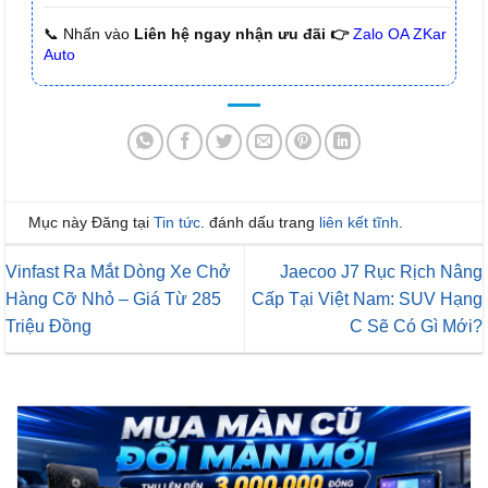
📞 Nhấn vào
Liên hệ ngay nhận ưu đãi 👉
Zalo OA ZKar
Auto
Mục này Đăng tại
Tin tức
. đánh dấu trang
liên kết tĩnh
.
Vinfast Ra Mắt Dòng Xe Chở
Jaecoo J7 Rục Rịch Nâng
Hàng Cỡ Nhỏ – Giá Từ 285
Cấp Tại Việt Nam: SUV Hạng
Triệu Đồng
C Sẽ Có Gì Mới?