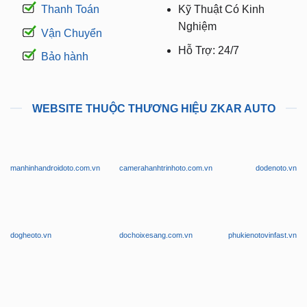
Thanh Toán
Kỹ Thuật Có Kinh
Nghiệm
Vận Chuyển
Hỗ Trợ: 24/7
Bảo hành
WEBSITE THUỘC THƯƠNG HIỆU ZKAR AUTO
manhinhandroidoto.com.vn
camerahanhtrinhoto.com.vn
dodenoto.vn
dogheoto.vn
dochoixesang.com.vn
phukienotovinfast.vn