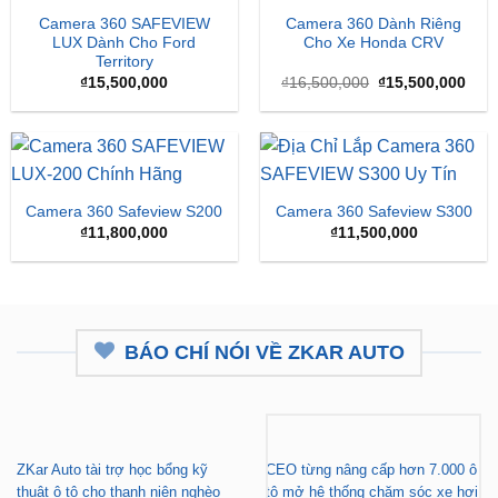
Camera 360 SAFEVIEW
Camera 360 Dành Riêng
LUX Dành Cho Ford
Cho Xe Honda CRV
Territory
Giá
Giá
₫
15,500,000
₫
16,500,000
₫
15,500,000
gốc
hiện
là:
tại
₫16,500,000.
là:
₫15,
Camera 360 Safeview S200
Camera 360 Safeview S300
₫
11,800,000
₫
11,500,000
BÁO CHÍ NÓI VỀ ZKAR AUTO
ZKar Auto tài trợ học bổng kỹ
CEO từng nâng cấp hơn 7.000 ô
thuật ô tô cho thanh niên nghèo
tô mở hệ thống chăm sóc xe hơi