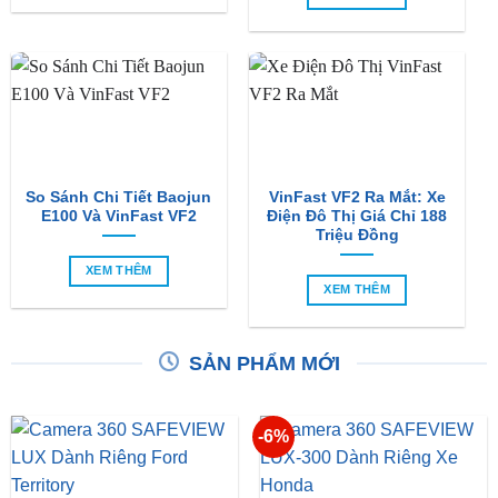
So Sánh Chi Tiết Baojun
VinFast VF2 Ra Mắt: Xe
E100 Và VinFast VF2
Điện Đô Thị Giá Chỉ 188
Triệu Đồng
XEM THÊM
XEM THÊM
SẢN PHẨM MỚI
-6%