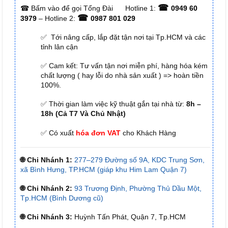
☎
☎
Bấm vào để gọi Tổng Đài
Hotline 1:
0949 60
☎
3979
– Hotline 2:
0987 801 029
✅ Tới nâng cấp, lắp đặt tận nơi tại Tp.HCM và các
tỉnh lân cận
✅ Cam kết: Tư vấn tận nơi miễn phí, hàng hóa kém
chất lượng ( hay lỗi do nhà sản xuất ) => hoàn tiền
100%.
✅ Thời gian làm việc kỹ thuật gắn tại nhà từ:
8h –
18h (Cả T7 Và Chủ Nhật)
✅ Có xuất
hóa đơn VAT
cho Khách Hàng
🌐 Chi Nhánh 1:
277–279 Đường số 9A, KDC Trung Sơn,
xã Bình Hưng, TP.HCM (giáp khu Him Lam Quận 7)
🌐 Chi Nhánh 2:
93 Trương Định, Phường Thủ Dầu Một,
Tp.HCM (Bình Dương cũ)
🌐 Chi Nhánh 3:
Huỳnh Tấn Phát, Quận 7, Tp.HCM