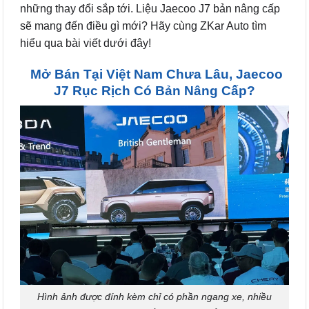
những thay đổi sắp tới. Liệu Jaecoo J7 bản nâng cấp
sẽ mang đến điều gì mới? Hãy cùng ZKar Auto tìm
hiểu qua bài viết dưới đây!
Mở Bán Tại Việt Nam Chưa Lâu, Jaecoo
J7 Rục Rịch Có Bản Nâng Cấp?
Hình ảnh được đính kèm chỉ có phần ngang xe, nhiều