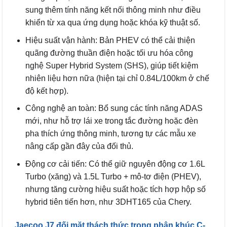
sung thêm tính năng kết nối thông minh như điều
khiển từ xa qua ứng dụng hoặc khóa kỹ thuật số.
Hiệu suất vận hành: Bản PHEV có thể cải thiện
quãng đường thuần điện hoặc tối ưu hóa công
nghệ Super Hybrid System (SHS), giúp tiết kiệm
nhiên liệu hơn nữa (hiện tại chỉ 0.84L/100km ở chế
độ kết hợp).
Công nghệ an toàn: Bổ sung các tính năng ADAS
mới, như hỗ trợ lái xe trong tắc đường hoặc đèn
pha thích ứng thông minh, tương tự các mẫu xe
nâng cấp gần đây của đối thủ.
Động cơ cải tiến: Có thể giữ nguyên động cơ 1.6L
Turbo (xăng) và 1.5L Turbo + mô-tơ điện (PHEV),
nhưng tăng cường hiệu suất hoặc tích hợp hộp số
hybrid tiên tiến hơn, như 3DHT165 của Chery.
Jaecoo J7 đối mặt thách thức trong phân khúc C-