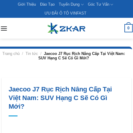
Skip
Giới Thiệu
Đào Tạo
Tuyển Dụng
Góc Tư Vấn
to
ƯU ĐÃI Ô TÔ VINFAST
content
0
Trang chủ
/
Tin tức
/
Jaecoo J7 Rục Rịch Nâng Cấp Tại Việt Nam:
SUV Hạng C Sẽ Có Gì Mới?
Jaecoo J7 Rục Rịch Nâng Cấp Tại
Việt Nam: SUV Hạng C Sẽ Có Gì
Mới?