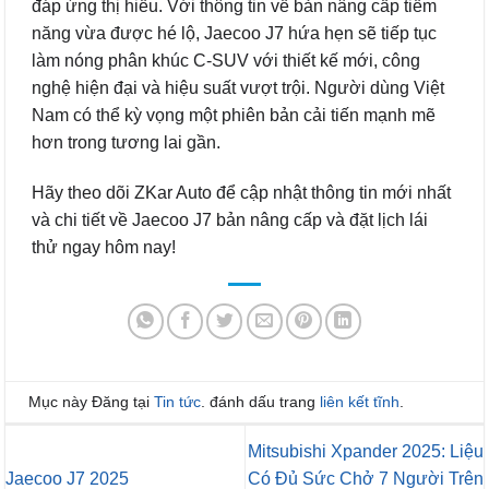
đáp ứng thị hiếu. Với thông tin về bản nâng cấp tiềm
năng vừa được hé lộ, Jaecoo J7 hứa hẹn sẽ tiếp tục
làm nóng phân khúc C-SUV với thiết kế mới, công
nghệ hiện đại và hiệu suất vượt trội. Người dùng Việt
Nam có thể kỳ vọng một phiên bản cải tiến mạnh mẽ
hơn trong tương lai gần.
Hãy theo dõi ZKar Auto để cập nhật thông tin mới nhất
và chi tiết về Jaecoo J7 bản nâng cấp và đặt lịch lái
thử ngay hôm nay!
Mục này Đăng tại
Tin tức
. đánh dấu trang
liên kết tĩnh
.
Mitsubishi Xpander 2025: Liệu
Jaecoo J7 2025
Có Đủ Sức Chở 7 Người Trên