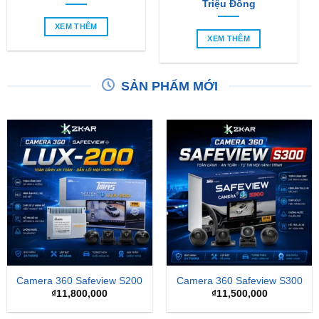
Triệu Đồng
XEM THÊM
XEM THÊM
SẢN PHẨM MỚI
Camera 360 Safeview S200
Camera 360 Safeview S300
₫
11,800,000
₫
11,500,000