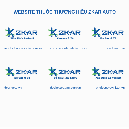
WEBSITE THUỘC THƯƠNG HIỆU ZKAR AUTO
manhinhandroidoto.com.vn
camerahanhtrinhoto.com.vn
dodenoto.vn
dogheoto.vn
dochoixesang.com.vn
phukienotovinfast.vn