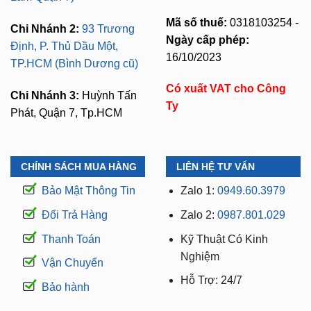
Mã số thuế:
0318103254 -
Chi Nhánh 2:
93 Trương
Ngày cấp phép:
Định, P. Thủ Dầu Một,
16/10/2023
TP.HCM (Bình Dương cũ)
Có xuất VAT cho Công
Chi Nhánh 3:
Huỳnh Tấn
Ty
Phát, Quận 7, Tp.HCM
CHÍNH SÁCH MUA HÀNG
LIÊN HỆ TƯ VẤN
Bảo Mật Thông Tin
Zalo 1:
0949.60.3979
Đổi Trả Hàng
Zalo 2:
0987.801.029
Thanh Toán
Kỹ Thuật Có Kinh
Nghiệm
Vận Chuyển
Hỗ Trợ: 24/7
Bảo hành