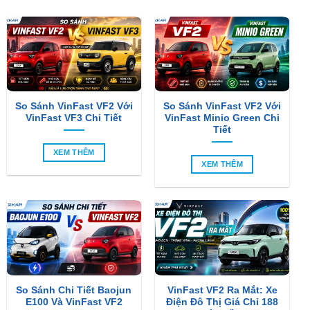
So Sánh VinFast VF2 Với
So Sánh VinFast VF2 Với
VinFast VF3 Chi Tiết
VinFast Minio Green Chi
Tiết
XEM THÊM
XEM THÊM
So Sánh Chi Tiết Baojun
VinFast VF2 Ra Mắt: Xe
E100 Và VinFast VF2
Điện Đô Thị Giá Chỉ 188