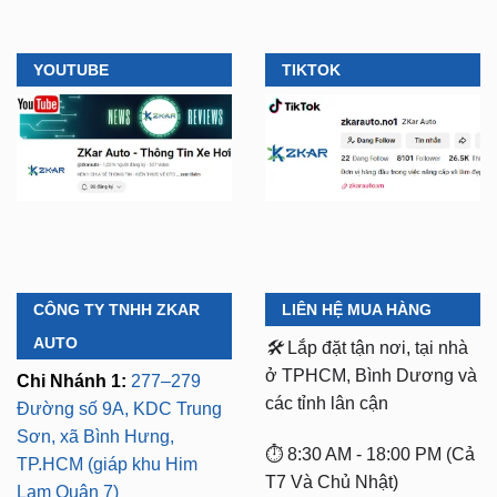
YOUTUBE
TIKTOK
CÔNG TY TNHH ZKAR
LIÊN HỆ MUA HÀNG
AUTO
🛠️
Lắp đặt tận nơi, tại nhà
ở TPHCM, Bình Dương và
Chi Nhánh 1:
277–279
các tỉnh lân cận
Đường số 9A, KDC Trung
Sơn, xã Bình Hưng,
⏱️ 8:30 AM - 18:00 PM (Cả
TP.HCM (giáp khu Him
T7 Và Chủ Nhật)
Lam Quận 7)