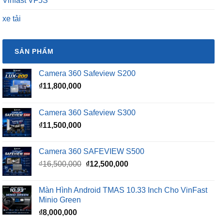
Vinfast VF5S
xe tải
SẢN PHẨM
Camera 360 Safeview S200
₫
11,800,000
Camera 360 Safeview S300
₫
11,500,000
Camera 360 SAFEVIEW S500
Giá
Giá
₫
16,500,000
₫
12,500,000
gốc
hiện
là:
tại
Màn Hình Android TMAS 10.33 Inch Cho VinFast
₫16,500,000.
là:
Minio Green
₫12,500,000.
₫
8,000,000