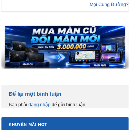
Mọi Cung Đường?
Để lại một bình luận
Bạn phải
đăng nhập
để gửi bình luận.
KHUYẾN MÃI HOT