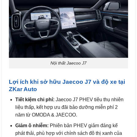
Nội thất Jaecoo J7
Lợi ích khi sở hữu Jaecoo J7 và độ xe tại
ZKar Auto
Tiết kiệm chi phí:
Jaecoo J7 PHEV tiêu thụ nhiên
liệu thấp, kết hợp ưu đãi bảo dưỡng miễn phí 2
năm từ OMODA & JAECOO.
Giảm ô nhiễm:
Phiên bản PHEV giảm đáng kể
phát thải, phù hợp với chính sách đô thị xanh của