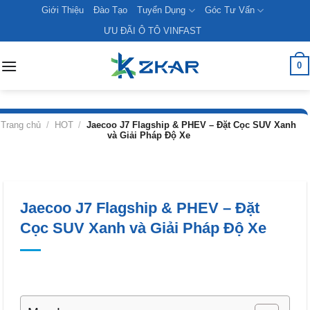
Skip
Giới Thiệu
Đào Tạo
Tuyển Dụng
Góc Tư Vấn
to
ƯU ĐÃI Ô TÔ VINFAST
content
0
Trang chủ
/
HOT
/
Jaecoo J7 Flagship & PHEV – Đặt Cọc SUV Xanh
và Giải Pháp Độ Xe
Jaecoo J7 Flagship & PHEV – Đặt
Cọc SUV Xanh và Giải Pháp Độ Xe