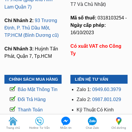
T7 Và Chủ Nhật)
Lam Quận 7)
Mã số thuế:
0318103254 -
Chi Nhánh 2:
93 Trương
Ngày cấp phép:
Định, P. Thủ Dầu Một,
16/10/2023
TP.HCM (Bình Dương cũ)
Có xuất VAT cho Công
Chi Nhánh 3:
Huỳnh Tấn
Ty
Phát, Quận 7, Tp.HCM
CHÍNH SÁCH MUA HÀNG
LIÊN HỆ TƯ VẤN
Bảo Mật Thông Tin
Zalo 1:
0949.60.3979
Đổi Trả Hàng
Zalo 2:
0987.801.029
Thanh Toán
Kỹ Thuật Có Kinh
Nghiệm
Vận Chuyển
Hỗ Trợ: 24/7
Trang chủ
Hotline Tư Vấn
Nhắn tin
Chat Zalo
Chỉ đường
Bảo hành