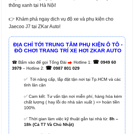
thông xanh tại Hà Nội!
👉 Khám phá ngay dịch vụ độ xe và phụ kiện cho
Jaecoo J7 tại ZKar Auto!
ĐỊA CHỈ TỚI TRUNG TÂM PHỤ KIỆN Ô TÔ -
ĐỒ CHƠI TRANG TRÍ XE HƠI ZKAR AUTO
☎
☎
Bấm vào để gọi Tổng Đài
Hotline 1:
0949 60
☎
3979
– Hotline 2:
0987 801 029
✅ Tới nâng cấp, lắp đặt tận nơi tại Tp.HCM và các
tỉnh lân cận
✅ Cam kết: Tư vấn tận nơi miễn phí, hàng hóa kém
chất lượng ( hay lỗi do nhà sản xuất ) => hoàn tiền
100%.
✅ Thời gian làm việc kỹ thuật gắn tại nhà từ:
8h –
18h (Cả T7 Và Chủ Nhật)