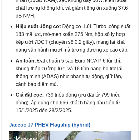
nhân (16GB RAM), sạc không dây 50W, kiểm soát
chất lượng không khí, và giảm tiếng ồn xuống 37.6
dB NVH.
Hiệu suất động cơ:
Động cơ 1.6L Turbo, công suất
183 mã lực, mô-men xoắn 275 Nm, hộp số ly hợp
kép ướt 7DCT (chuyển số 0.2 giây), mang lại khả
năng vận hành mượt mà tương đương xe cao cấp.
An toàn:
Đạt chuẩn 5 sao Euro NCAP, 6 túi khí,
khung thép cường lực, và 18 tính năng hỗ trợ lái
thông minh (ADAS) như phanh tự động, giữ làn,
cảnh báo điểm mù.
Giá đặt cọc:
739 triệu đồng (ưu đãi từ 799 triệu
đồng), áp dụng cho 666 khách hàng đầu tiên từ
15/1/2025 đến 28/2/2025.
Jaecoo J7 PHEV Flagship (hybrid)