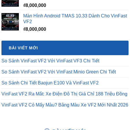
₫12,500,000.
₫
8,000,000
Màn Hình Android TMAS 10.33 Dành Cho VinFast
VF2
₫
8,000,000
BÀI VIẾT MỚI
So Sánh VinFast VF2 Với VinFast VF3 Chi Tiết
So Sánh VinFast VF2 Với VinFast Minio Green Chi Tiết
So Sánh Chi Tiết Baojun E100 Và VinFast VF2
VinFast VF2 Ra Mắt: Xe Điện Đô Thị Giá Chỉ 188 Triệu Đồng
VinFast VF2 Có Mấy Màu? Bảng Màu Xe VF2 Mới Nhất 2026