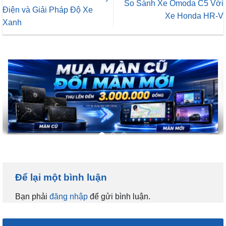
So Sánh Xe Omoda C5 Với
Điện và Giải Pháp Độ Xe
Xe Honda HR-V
Xanh
Để lại một bình luận
Bạn phải
đăng nhập
để gửi bình luận.