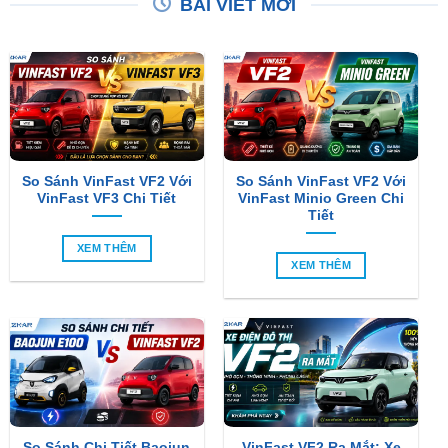
BÀI VIẾT MỚI
So Sánh VinFast VF2 Với
So Sánh VinFast VF2 Với
VinFast VF3 Chi Tiết
VinFast Minio Green Chi
Tiết
XEM THÊM
XEM THÊM
So Sánh Chi Tiết Baojun
VinFast VF2 Ra Mắt: Xe