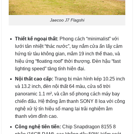
Jaecoo J7 Flagshi
Thiết kế ngoại thất:
Phong cách “minimalist” với
lưới tản nhiệt “thác nước”, tay nắm cửa ẩn lấy cảm
hứng từ tàu không gian, mâm 19 inch thể thao, và
hiệu ứng “floating roof” thời thượng. Đèn hậu “fast
lighting speed” tăng tính hiện đại.
Nội thất cao cấp:
Trang bị màn hình kép 10.25 inch
và 13.2 inch, đèn nội thất 64 màu, cửa sổ trời
panoramic 1.1 m², và cần số phong cách máy bay
chiến đấu. Hệ thống âm thanh SONY 8 loa với công
nghệ xử lý tín hiệu số mang lại trải nghiệm âm
thanh vòm đỉnh cao.
Công nghệ tiên tiến:
Chip Snapdragon 8155 8