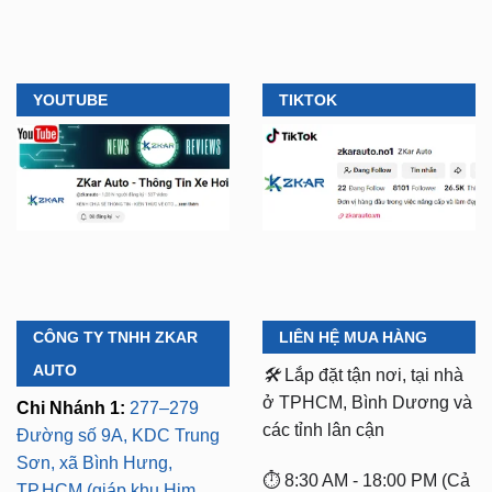
YOUTUBE
TIKTOK
CÔNG TY TNHH ZKAR
LIÊN HỆ MUA HÀNG
AUTO
🛠️
Lắp đặt tận nơi, tại nhà
ở TPHCM, Bình Dương và
Chi Nhánh 1:
277–279
các tỉnh lân cận
Đường số 9A, KDC Trung
Sơn, xã Bình Hưng,
⏱️ 8:30 AM - 18:00 PM (Cả
TP.HCM (giáp khu Him