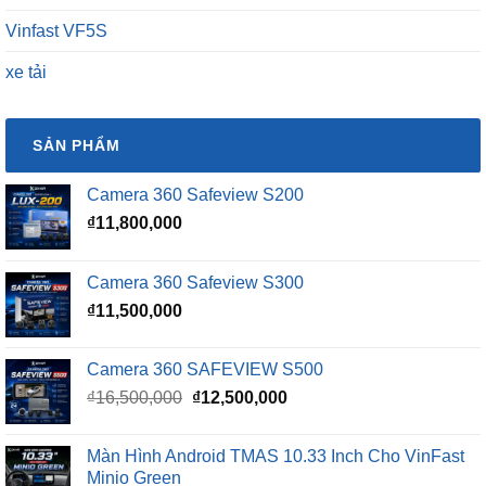
Vinfast VF5S
xe tải
SẢN PHẨM
Camera 360 Safeview S200
₫
11,800,000
Camera 360 Safeview S300
₫
11,500,000
Camera 360 SAFEVIEW S500
Giá
Giá
₫
16,500,000
₫
12,500,000
gốc
hiện
là:
tại
Màn Hình Android TMAS 10.33 Inch Cho VinFast
₫16,500,000.
là:
Minio Green