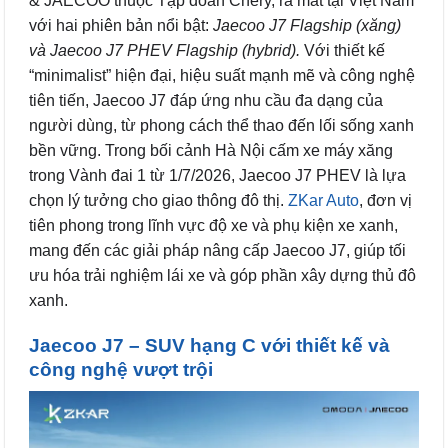
& JAECOO thuộc Tập đoàn Chery, ra mắt tại Việt Nam
với hai phiên bản nổi bật:
Jaecoo J7 Flagship (xăng)
và Jaecoo J7 PHEV Flagship (hybrid).
Với thiết kế
“minimalist” hiện đại, hiệu suất mạnh mẽ và công nghệ
tiên tiến, Jaecoo J7 đáp ứng nhu cầu đa dạng của
người dùng, từ phong cách thể thao đến lối sống xanh
bền vững. Trong bối cảnh Hà Nội cấm xe máy xăng
trong Vành đai 1 từ 1/7/2026, Jaecoo J7 PHEV là lựa
chọn lý tưởng cho giao thông đô thị.
ZKar Auto
, đơn vị
tiên phong trong lĩnh vực độ xe và phụ kiện xe xanh,
mang đến các giải pháp nâng cấp Jaecoo J7, giúp tối
ưu hóa trải nghiệm lái xe và góp phần xây dựng thủ đô
xanh.
Jaecoo J7 – SUV hạng C với thiết kế và
công nghệ vượt trội