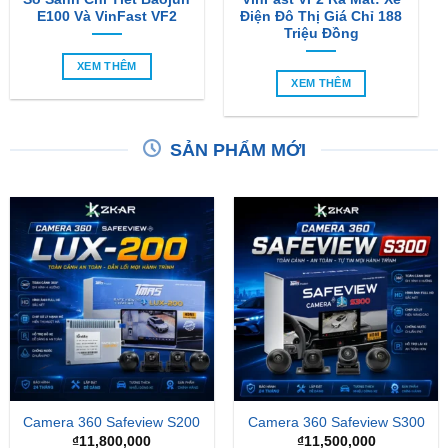
E100 Và VinFast VF2
Điện Đô Thị Giá Chỉ 188
Triệu Đồng
XEM THÊM
XEM THÊM
SẢN PHẨM MỚI
Camera 360 Safeview S200
Camera 360 Safeview S300
₫
11,800,000
₫
11,500,000