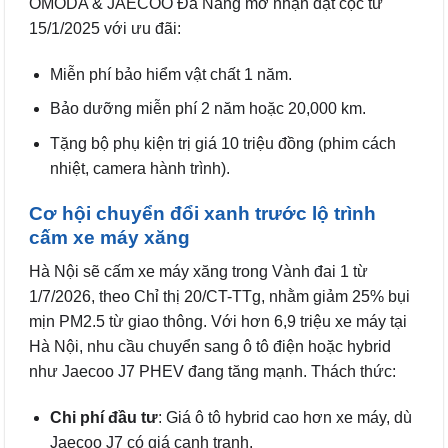
OMODA & JAECOO Đà Nẵng mở nhận đặt cọc từ
15/1/2025 với ưu đãi:
Miễn phí bảo hiểm vật chất 1 năm.
Bảo dưỡng miễn phí 2 năm hoặc 20,000 km.
Tặng bộ phụ kiện trị giá 10 triệu đồng (phim cách
nhiệt, camera hành trình).
Cơ hội chuyển đổi xanh trước lộ trình
cấm xe máy xăng
Hà Nội sẽ cấm xe máy xăng trong Vành đai 1 từ
1/7/2026, theo Chỉ thị 20/CT-TTg, nhằm giảm 25% bụi
mịn PM2.5 từ giao thông. Với hơn 6,9 triệu xe máy tại
Hà Nội, nhu cầu chuyển sang ô tô điện hoặc hybrid
như Jaecoo J7 PHEV đang tăng mạnh. Thách thức:
Chi phí đầu tư
: Giá ô tô hybrid cao hơn xe máy, dù
Jaecoo J7 có giá cạnh tranh.