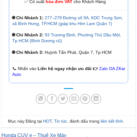
✅ Có xuất
hóa đơn VAT
cho Khách Hàng
🌐 Chi Nhánh 1:
277–279 Đường số 9A, KDC Trung Sơn,
xã Bình Hưng, TP.HCM (giáp khu Him Lam Quận 7)
🌐 Chi Nhánh 2:
93 Trương Định, Phường Thủ Dầu Một,
Tp.HCM (Bình Dương cũ)
🌐 Chi Nhánh 3:
Huỳnh Tấn Phát, Quận 7, Tp.HCM
📞 Nhấn vào
Liên hệ ngay nhận ưu đãi 👉
Zalo OA ZKar
Auto
Mục này Đăng tại
HOT
,
Tin tức
. đánh dấu trang
liên kết tĩnh
.
Honda CUV e – Thuê Xe Máy