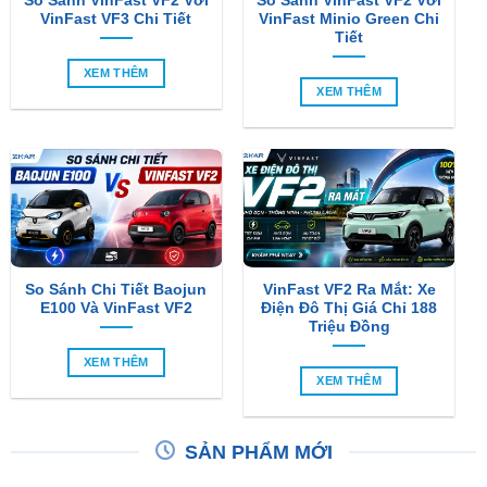
So Sánh VinFast VF2 Với
So Sánh VinFast VF2 Với
VinFast VF3 Chi Tiết
VinFast Minio Green Chi
Tiết
XEM THÊM
XEM THÊM
So Sánh Chi Tiết Baojun
VinFast VF2 Ra Mắt: Xe
E100 Và VinFast VF2
Điện Đô Thị Giá Chỉ 188
Triệu Đồng
XEM THÊM
XEM THÊM
SẢN PHẨM MỚI