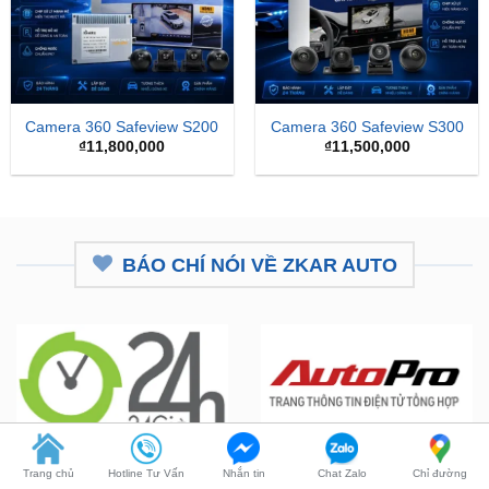
Camera 360 Safeview S200
Camera 360 Safeview S300
₫
11,800,000
₫
11,500,000
BÁO CHÍ NÓI VỀ ZKAR AUTO
ZKar Auto tài trợ học bổng kỹ
CEO từng nâng cấp hơn 7.000 ô
Trang chủ
Hotline Tư Vấn
Nhắn tin
Chat Zalo
Chỉ đường