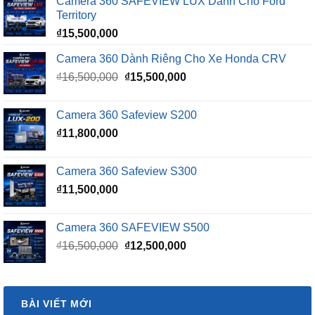
Camera 360 SAFEVIEW LUX Dành Cho Ford
Territory
₫
15,500,000
Camera 360 Dành Riêng Cho Xe Honda CRV
Giá
Giá
₫
16,500,000
₫
15,500,000
gốc
hiện
là:
tại
Camera 360 Safeview S200
₫16,500,000.
là:
₫
11,800,000
₫15,500,000.
Camera 360 Safeview S300
₫
11,500,000
Camera 360 SAFEVIEW S500
Giá
Giá
₫
16,500,000
₫
12,500,000
gốc
hiện
là:
tại
₫16,500,000.
là:
BÀI VIẾT MỚI
₫12,500,000.