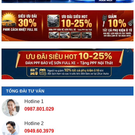
TỔNG ĐÀI TƯ VẤN
Hotline 1
0987.801.029
Hotline 2
0949.60.3979