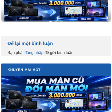
Để lại một bình luận
Bạn phải
đăng nhập
để gửi bình luận.
KHUYẾN MÃI HOT