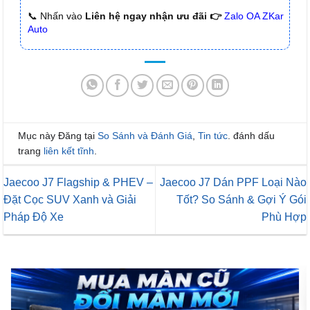
📞 Nhấn vào
Liên hệ ngay nhận ưu đãi 👉
Zalo OA ZKar
Auto
Mục này Đăng tại
So Sánh và Đánh Giá
,
Tin tức
. đánh dấu
trang
liên kết tĩnh
.
Jaecoo J7 Flagship & PHEV –
Jaecoo J7 Dán PPF Loại Nào
Đặt Cọc SUV Xanh và Giải
Tốt? So Sánh & Gợi Ý Gói
Pháp Độ Xe
Phù Hợp