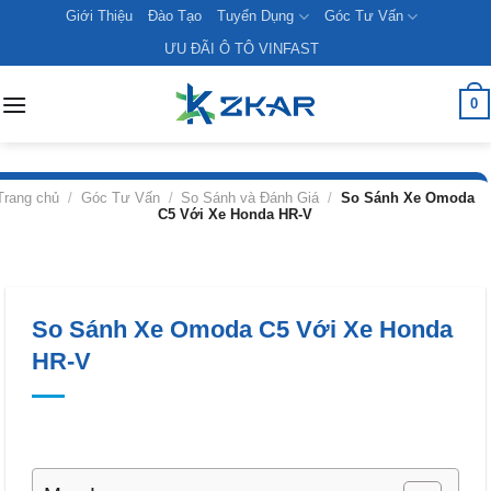
Skip
Giới Thiệu
Đào Tạo
Tuyển Dụng
Góc Tư Vấn
to
ƯU ĐÃI Ô TÔ VINFAST
content
0
Trang chủ
/
Góc Tư Vấn
/
So Sánh và Đánh Giá
/
So Sánh Xe Omoda
C5 Với Xe Honda HR-V
So Sánh Xe Omoda C5 Với Xe Honda
HR-V