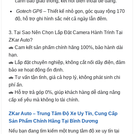
cảnh báo giao thông, kết nối điện thoại dễ dàng.
Gotech GP6
– Thiết kế nhỏ gọn, góc quay rộng 170
độ, hỗ trợ ghi hình sắc nét cả ngày lẫn đêm.
3. Tại Sao Nên Chọn Lắp Đặt Camera Hành Trình Tại
ZKar Auto?
🚗 Cam kết sản phẩm chính hãng 100%, bảo hành dài
hạn.
🚗 Lắp đặt chuyên nghiệp, không cắt nối dây điện, đảm
bảo xe hoạt động ổn định.
🚗 Tư vấn tận tình, giá cả hợp lý, không phát sinh chi
phí ẩn.
🚗 Hỗ trợ trả góp 0%, giúp khách hàng dễ dàng nâng
cấp xế yêu mà không lo tài chính.
ZKar Auto – Trung Tâm Độ Xe Uy Tín, Cung Cấp
Sản Phẩm Chính Hãng Tại Bình Dương
Nếu bạn đang tìm kiếm một trung tâm độ xe uy tín tại