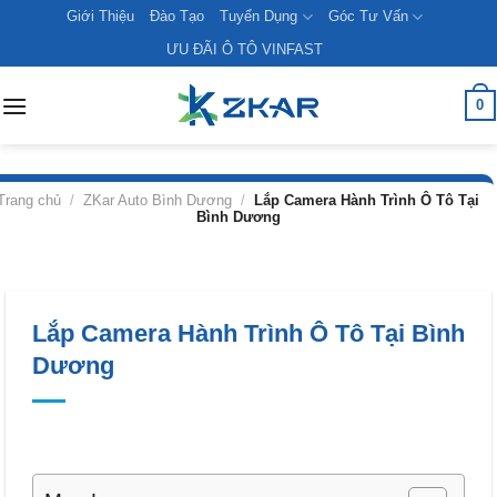
Skip
Giới Thiệu
Đào Tạo
Tuyển Dụng
Góc Tư Vấn
to
ƯU ĐÃI Ô TÔ VINFAST
content
0
Trang chủ
/
ZKar Auto Bình Dương
/
Lắp Camera Hành Trình Ô Tô Tại
Bình Dương
Lắp Camera Hành Trình Ô Tô Tại Bình
Dương