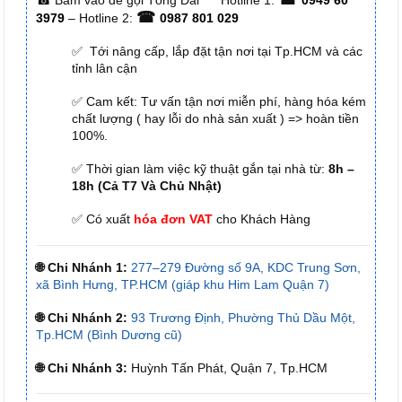
☎
3979
– Hotline 2:
0987 801 029
✅ Tới nâng cấp, lắp đặt tận nơi tại Tp.HCM và các
tỉnh lân cận
✅ Cam kết: Tư vấn tận nơi miễn phí, hàng hóa kém
chất lượng ( hay lỗi do nhà sản xuất ) => hoàn tiền
100%.
✅ Thời gian làm việc kỹ thuật gắn tại nhà từ:
8h –
18h (Cả T7 Và Chủ Nhật)
✅ Có xuất
hóa đơn VAT
cho Khách Hàng
🌐 Chi Nhánh 1:
277–279 Đường số 9A, KDC Trung Sơn,
xã Bình Hưng, TP.HCM (giáp khu Him Lam Quận 7)
🌐 Chi Nhánh 2:
93 Trương Định, Phường Thủ Dầu Một,
Tp.HCM (Bình Dương cũ)
🌐 Chi Nhánh 3:
Huỳnh Tấn Phát, Quận 7, Tp.HCM