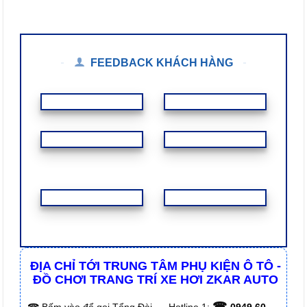
FEEDBACK KHÁCH HÀNG
ĐỊA CHỈ TỚI TRUNG TÂM PHỤ KIỆN Ô TÔ -
ĐỒ CHƠI TRANG TRÍ XE HƠI ZKAR AUTO
☎
☎
Bấm vào để gọi Tổng Đài
Hotline 1:
0949 60