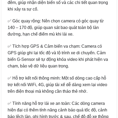
đêm, giúp nhận diện biển số và các chi tiết quan trọng
khi xảy ra sự cố.
✅ Góc quay rộng: Nên chọn camera có góc quay từ
140 – 170 độ, giúp quan sát bao quát toàn bộ làn
đường, hạn chế điểm mù khi lái xe.
✅ Tích hợp GPS & Cảm biến va chạm: Camera có
GPS giúp ghi lại tốc độ và lộ trình xe di chuyển. Cảm
biến G-Sensor sẽ tự động khóa video khi phát hiện va
chạm, bảo vệ dữ liệu quan trọng.
✅ Hỗ trợ kết nối thông minh: Một số dòng cao cấp hỗ
trợ kết nối WiFi, 4G, giúp tài xế dễ dàng xem lại video
trên điện thoại mà không cần tháo thẻ nhớ.
✅ Tính năng hỗ trợ lái xe an toàn: Các dòng camera
hiện đại có thêm tính năng cảnh báo quá tốc độ, cảnh
báo lệch làn, ghi hình trước & sau, chế độ đỗ xe thông