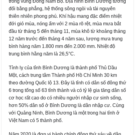
trong vùng Đông Nam Bộ. Địa hình Bình Dương tương
đối bằng phẳng, hệ thống sông ngòi và tài nguyên
thiên nhiên phong phú. Khí hậu mang đặc điểm nhiệt
đới gió mùa, nóng ẩm với 2 mùa rõ rệt, mùa mưa bắt
đầu từ tháng 5 đến tháng 11, mùa khô từ khoảng tháng
12 năm trước đến tháng 4 năm sau, lượng mưa trung
bình hàng năm 1.800 mm đến 2.000 mm. Nhiệt độ
trung bình hằng năm là 26,5°C.
Tỉnh lỵ của tỉnh Bình Dương là thành phố Thủ Dầu
Một, cách trung tâm Thành phố Hồ Chí Minh 30 km
theo đường Quốc lộ 13. Đây là tỉnh có dân số đông thứ
6 trong tổng số 63 tỉnh thành và có tỷ lệ gia tăng dân số
cơ học rất cao do có nhiều người nhập cư sinh sống,
hơn 50% dân số ở Bình Dương là dân nhập cư. Cùng
với Quảng Ninh, Bình Dương là một trong hai tỉnh ở
Việt Nam có 5 thành phố.
Năm 2020 là đơn vị hành chính đông thứ sáu về dân