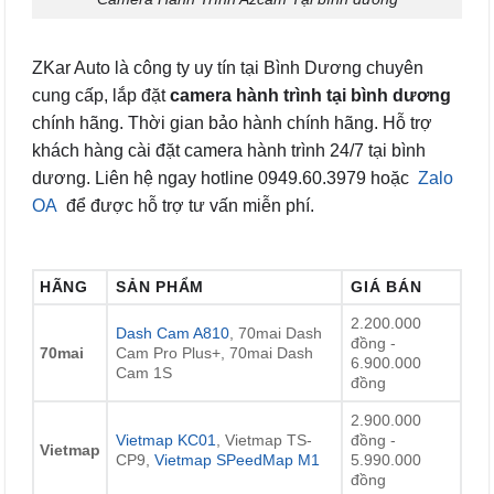
ZKar Auto là công ty uy tín tại Bình Dương chuyên
cung cấp, lắp đặt
camera hành trình tại bình dương
chính hãng. Thời gian bảo hành chính hãng. Hỗ trợ
khách hàng cài đặt camera hành trình 24/7 tại bình
dương. Liên hệ ngay hotline 0949.60.3979 hoặc
Zalo
OA
để được hỗ trợ tư vấn miễn phí.
HÃNG
SẢN PHẨM
GIÁ BÁN
2.200.000
Dash Cam A810
, 70mai Dash
đồng -
70mai
Cam Pro Plus+, 70mai Dash
6.900.000
Cam 1S
đồng
2.900.000
Vietmap KC01
, Vietmap TS-
đồng -
Vietmap
CP9,
Vietmap SPeedMap M1
5.990.000
đồng