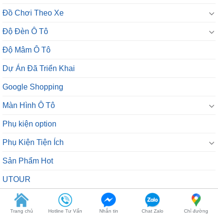
Đồ Chơi Theo Xe
Độ Đèn Ô Tô
Độ Mâm Ô Tô
Dự Án Đã Triển Khai
Google Shopping
Màn Hình Ô Tô
Phụ kiện option
Phụ Kiện Tiện Ích
Sản Phẩm Hot
UTOUR
Vinfast VF5S
Trang chủ
Hotline Tư Vấn
Nhắn tin
Chat Zalo
Chỉ đường
xe tải