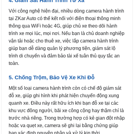
4. Giám Sát Hành Trình Từ Xa
Với công nghệ hiện đại, nhiều dòng camera hành trình
tại ZKar Auto có thể kết nối với điện thoại thông minh
thông qua WiFi hoặc 4G, giúp chủ xe theo dõi hành
trình xe mọi lúc, mọi nơi. Nếu bạn là chủ doanh nghiệp
vận tải hoặc cho thuê xe, việc lắp camera hành trình
giúp bạn dễ dàng quản lý phương tiện, giám sát lộ
trình di chuyển và đảm bảo tài xế tuân thủ quy tắc an
toàn.
5. Chống Trộm, Bảo Vệ Xe Khi Đỗ
Một số loại camera hành trình còn có chế độ giám sát
đỗ xe, giúp ghi hình khi phát hiện chuyển động xung
quanh xe. Điều này rất hữu ích khi bạn đỗ xe tại các
khu vực đông người, bãi xe công cộng hay thậm chí là
trước nhà riêng. Trong trường hợp có kẻ gian đột nhập
hoặc va quẹt xe, camera sẽ ghi lại bằng chứng giúp
bạn xác định nguyên nhân và xử lý kịp thời.