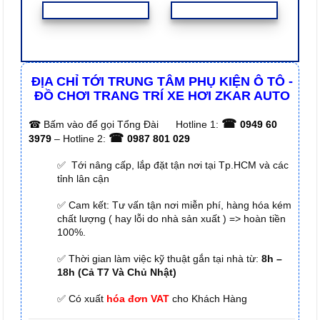
ĐỊA CHỈ TỚI TRUNG TÂM PHỤ KIỆN Ô TÔ -
ĐỒ CHƠI TRANG TRÍ XE HƠI ZKAR AUTO
☎
☎
Bấm vào để gọi Tổng Đài
Hotline 1:
0949 60
☎
3979
– Hotline 2:
0987 801 029
✅ Tới nâng cấp, lắp đặt tận nơi tại Tp.HCM và các
tỉnh lân cận
✅ Cam kết: Tư vấn tận nơi miễn phí, hàng hóa kém
chất lượng ( hay lỗi do nhà sản xuất ) => hoàn tiền
100%.
✅ Thời gian làm việc kỹ thuật gắn tại nhà từ:
8h –
18h (Cả T7 Và Chủ Nhật)
✅ Có xuất
hóa đơn VAT
cho Khách Hàng