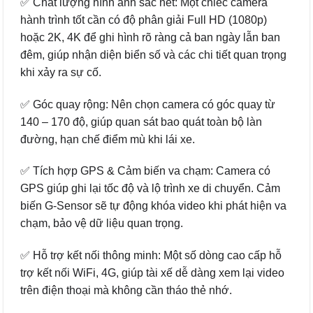
✅ Chất lượng hình ảnh sắc nét: Một chiếc camera
hành trình tốt cần có độ phân giải Full HD (1080p)
hoặc 2K, 4K để ghi hình rõ ràng cả ban ngày lẫn ban
đêm, giúp nhận diện biển số và các chi tiết quan trọng
khi xảy ra sự cố.
✅ Góc quay rộng: Nên chọn camera có góc quay từ
140 – 170 độ, giúp quan sát bao quát toàn bộ làn
đường, hạn chế điểm mù khi lái xe.
✅ Tích hợp GPS & Cảm biến va chạm: Camera có
GPS giúp ghi lại tốc độ và lộ trình xe di chuyển. Cảm
biến G-Sensor sẽ tự động khóa video khi phát hiện va
chạm, bảo vệ dữ liệu quan trọng.
✅ Hỗ trợ kết nối thông minh: Một số dòng cao cấp hỗ
trợ kết nối WiFi, 4G, giúp tài xế dễ dàng xem lại video
trên điện thoại mà không cần tháo thẻ nhớ.