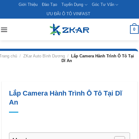
Skip
Giới Thiệu
Đào Tạo
Tuyển Dụng
Góc Tư Vấn
to
ƯU ĐÃI Ô TÔ VINFAST
content
0
Trang chủ
/
ZKar Auto Bình Dương
/
Lắp Camera Hành Trình Ô Tô Tại
Dĩ An
Lắp Camera Hành Trình Ô Tô Tại Dĩ
An