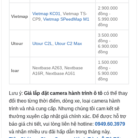
2.900.000
Vietmap KC01
, Vietmap TS-
đồng -
Vietmap
CP9,
Vietmap SPeedMap M1
5.990.000
đồng
3.500.000
đồng -
Utour
Utour C2L
,
Utour C2 Max
6.900.000
đồng
1.500.000
Nextbase A263, Nextbase
đồng -
Icar
A16R, Nextbase A161
5.900.000
đồng
Lưu ý:
Giá lắp đặt camera hành trình ô tô
có thể thay
đổi theo từng thời điểm, dòng xe, loại camera hành
trình và nhà cung cấp. Nhưng chúng tôi cam kết sẽ
thường xuyên cập nhật giá chính xác. Để được hỗ trợ
báo giá chi tiết, vui lòng liên hệ hotline:
0949.60.3979
và nhận nhiều ưu đãi hấp dẫn trong tháng này.