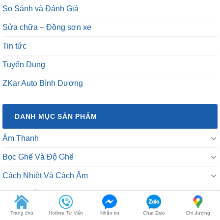
So Sánh và Đánh Giá
Sửa chữa – Đồng sơn xe
Tin tức
Tuyển Dụng
ZKar Auto Bình Dương
DANH MỤC SẢN PHẨM
Âm Thanh
Bọc Ghế Và Độ Ghế
Cách Nhiệt Và Cách Âm
Camera Ô Tô
Chăm Sóc Xe Hơi
Trang chủ
Hotline Tư Vấn
Nhắn tin
Chat Zalo
Chỉ đường