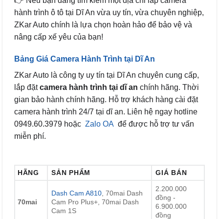
👉 Nếu bạn đang tìm kiếm một địa chỉ lắp camera
hành trình ô tô tại Dĩ An vừa uy tín, vừa chuyên nghiệp,
ZKar Auto chính là lựa chọn hoàn hảo để bảo vệ và
nâng cấp xế yêu của bạn!
Bảng Giá Camera Hành Trình tại Dĩ An
ZKar Auto là công ty uy tín tại Dĩ An chuyên cung cấp,
lắp đặt
camera hành trình tại dĩ an
chính hãng. Thời
gian bảo hành chính hãng. Hỗ trợ khách hàng cài đặt
camera hành trình 24/7 tại dĩ an. Liên hệ ngay hotline
0949.60.3979 hoặc
Zalo OA
để được hỗ trợ tư vấn
miễn phí.
HÃNG
SẢN PHẨM
GIÁ BÁN
2.200.000
Dash Cam A810
, 70mai Dash
đồng -
70mai
Cam Pro Plus+, 70mai Dash
6.900.000
Cam 1S
đồng