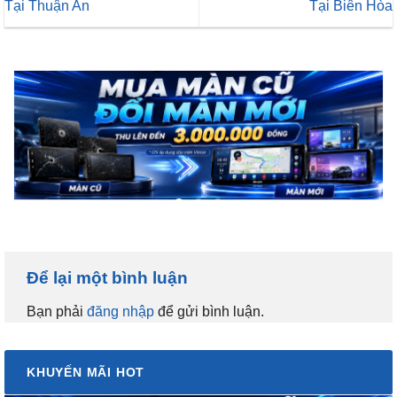
Tại Thuận An
Tại Biên Hòa
Để lại một bình luận
Bạn phải
đăng nhập
để gửi bình luận.
KHUYẾN MÃI HOT