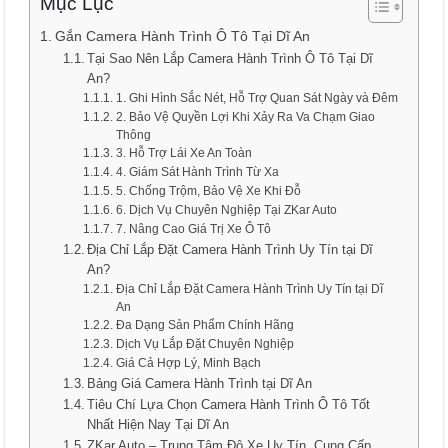
Mục Lục
Gắn Camera Hành Trình Ô Tô Tại Dĩ An
Tại Sao Nên Lắp Camera Hành Trình Ô Tô Tại Dĩ
An?
1. Ghi Hình Sắc Nét, Hỗ Trợ Quan Sát Ngày và Đêm
2. Bảo Vệ Quyền Lợi Khi Xảy Ra Va Chạm Giao
Thông
3. Hỗ Trợ Lái Xe An Toàn
4. Giám Sát Hành Trình Từ Xa
5. Chống Trộm, Bảo Vệ Xe Khi Đỗ
6. Dịch Vụ Chuyên Nghiệp Tại ZKar Auto
7. Nâng Cao Giá Trị Xe Ô Tô
Địa Chỉ Lắp Đặt Camera Hành Trình Uy Tín tại Dĩ
An?
Địa Chỉ Lắp Đặt Camera Hành Trình Uy Tín tại Dĩ
An
Đa Dạng Sản Phẩm Chính Hãng
Dịch Vụ Lắp Đặt Chuyên Nghiệp
Giá Cả Hợp Lý, Minh Bạch
Bảng Giá Camera Hành Trình tại Dĩ An
Tiêu Chí Lựa Chọn Camera Hành Trình Ô Tô Tốt
Nhất Hiện Nay Tại Dĩ An
ZKar Auto – Trung Tâm Độ Xe Uy Tín, Cung Cấp