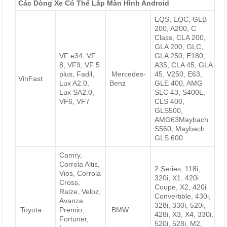
Các Dòng Xe Có Thể Lắp Màn Hình Android
EQS, EQC, GLB
200, A200, C
Class, CLA 200,
GLA 200, GLC,
VF e34, VF
GLA 250, E180,
8, VF9, VF 5
A35, CLA 45, GLA
plus, Fadil,
Mercedes-
45, V250, E63,
VinFast
Lux A2.0,
Benz
GLE 400, AMG
Lux SA2.0,
SLC 43, S400L,
VF6, VF7
CLS 400,
GLS500,
AMG63Maybach
S560, Maybach
GLS 600
Camry,
Corrola Altis,
2 Series, 118i,
Vios, Corrola
320i, X1, 420i
Cross,
Coupe, X2, 420i
Raize, Veloz,
Convertible, 430i,
Avanza
328i, 330i, 520i,
Toyota
Premio,
BMW
428i, X3, X4, 330i,
Fortuner,
520i, 528i, M2,