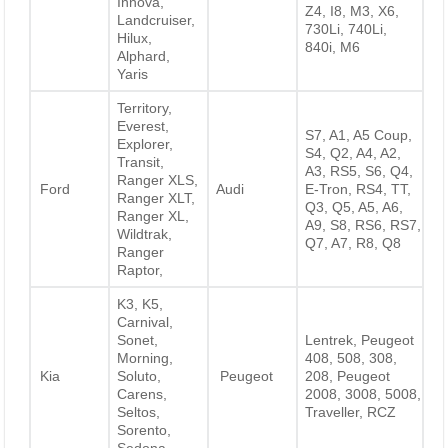
Innova,
Z4, I8, M3, X6,
Landcruiser,
730Li, 740Li,
Hilux,
840i, M6
Alphard,
Yaris
Territory,
Everest,
S7, A1, A5 Coup,
Explorer,
S4, Q2, A4, A2,
Transit,
A3, RS5, S6, Q4,
Ranger XLS,
Ford
Audi
E-Tron, RS4, TT,
Ranger XLT,
Q3, Q5, A5, A6,
Ranger XL,
A9, S8, RS6, RS7,
Wildtrak,
Q7, A7, R8, Q8
Ranger
Raptor,
K3, K5,
Carnival,
Sonet,
Lentrek, Peugeot
Morning,
408, 508, 308,
Kia
Soluto,
Peugeot
208, Peugeot
Carens,
2008, 3008, 5008,
Seltos,
Traveller, RCZ
Sorento,
Sedona