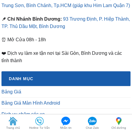
Trung Sơn, Bình Chánh, Tp.HCM
(giáp khu Him Lam Quận 7)
📌 Chi Nhánh Bình Dương:
93 Trương Định, P. Hiệp Thành,
TP. Thủ Dầu Một, Bình Dương
⏰ Mở Cửa 08h - 18h
❤️ Dịch vụ làm xe tận nơi tại Sài Gòn, Bình Dương và các
tỉnh thành
DANH MỤC
Bảng Giá
Bảng Giá Màn Hình Android
Dịch vụ chăm sóc xe
Dịch vụ sửa chữa
Trang chủ
Hotline Tư Vấn
Nhắn tin
Chat Zalo
Chỉ đường