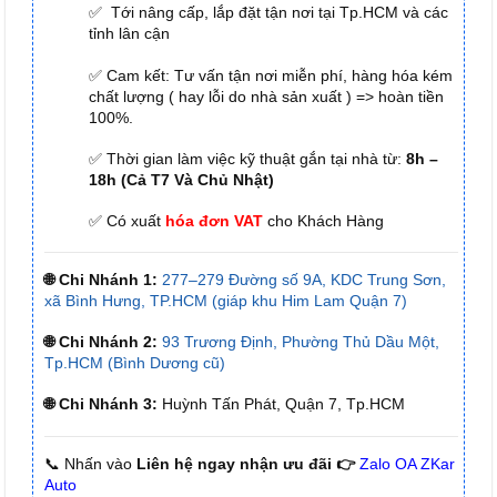
✅ Tới nâng cấp, lắp đặt tận nơi tại Tp.HCM và các
tỉnh lân cận
✅ Cam kết: Tư vấn tận nơi miễn phí, hàng hóa kém
chất lượng ( hay lỗi do nhà sản xuất ) => hoàn tiền
100%.
✅ Thời gian làm việc kỹ thuật gắn tại nhà từ:
8h –
18h (Cả T7 Và Chủ Nhật)
✅ Có xuất
hóa đơn VAT
cho Khách Hàng
🌐 Chi Nhánh 1:
277–279 Đường số 9A, KDC Trung Sơn,
xã Bình Hưng, TP.HCM (giáp khu Him Lam Quận 7)
🌐 Chi Nhánh 2:
93 Trương Định, Phường Thủ Dầu Một,
Tp.HCM (Bình Dương cũ)
🌐 Chi Nhánh 3:
Huỳnh Tấn Phát, Quận 7, Tp.HCM
📞 Nhấn vào
Liên hệ ngay nhận ưu đãi 👉
Zalo OA ZKar
Auto