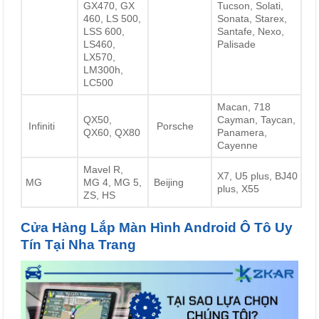
GX470, GX
Tucson, Solati,
460, LS 500,
Sonata, Starex,
LSS 600,
Santafe, Nexo,
LS460,
Palisade
LX570,
LM300h,
LC500
Macan, 718
QX50,
Cayman, Taycan,
Infiniti
Porsche
QX60, QX80
Panamera,
Cayenne
Mavel R,
X7, U5 plus, BJ40
MG
MG 4, MG 5,
Beijing
plus, X55
ZS, HS
Cửa Hàng Lắp Màn Hình Android Ô Tô Uy
Tín Tại Nha Trang