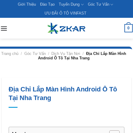
Skip
Giới Thiệu
Đào Tạo
Tuyển Dụng
Góc Tư Vấn
to
ƯU ĐÃI Ô TÔ VINFAST
content
0
Trang chủ
/
Góc Tư Vấn
/
Dịch Vụ Tận Nơi
/
Địa Chỉ Lắp Màn Hình
Android Ô Tô Tại Nha Trang
Địa Chỉ Lắp Màn Hình Android Ô Tô
Tại Nha Trang