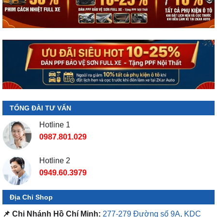
TỔNG ĐÀI TƯ VẤN
Hotline 1
0987.801.029
Hotline 2
0949.60.3979
Địa Chỉ Shop
📌 Chi Nhánh Hồ Chí Minh:
277-279 Đường số 9A, KDC