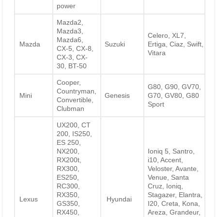
power
Mazda2,
Mazda3,
Celero, XL7,
Mazda6,
Mazda
Suzuki
Ertiga, Ciaz, Swift,
CX-5, CX-8,
Vitara
CX-3, CX-
30, BT-50
Cooper,
G80, G90, GV70,
Countryman,
Mini
Genesis
G70, GV80, G80
Convertible,
Sport
Clubman
UX200, CT
200, IS250,
ES 250,
NX200,
Ioniq 5, Santro,
RX200t,
i10, Accent,
RX300,
Veloster, Avante,
ES250,
Venue, Santa
RC300,
Cruz, Ioniq,
RX350,
Stagazer, Elantra,
Lexus
Hyundai
GS350,
I20, Creta, Kona,
RX450,
Areza, Grandeur,