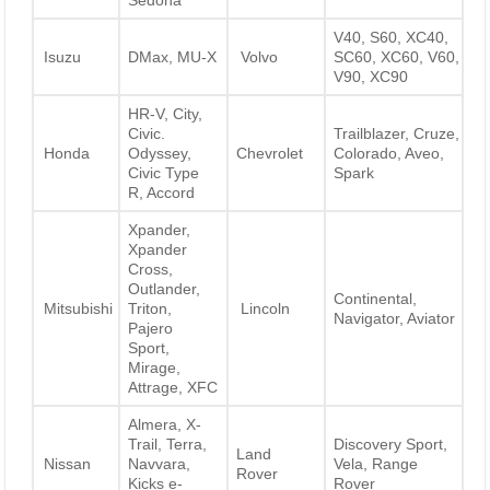
V40, S60, XC40,
Isuzu
DMax, MU-X
Volvo
SC60, XC60, V60,
V90, XC90
HR-V, City,
Civic.
Trailblazer, Cruze,
Honda
Odyssey,
Chevrolet
Colorado, Aveo,
Civic Type
Spark
R, Accord
Xpander,
Xpander
Cross,
Outlander,
Continental,
Mitsubishi
Triton,
Lincoln
Navigator, Aviator
Pajero
Sport,
Mirage,
Attrage, XFC
Almera, X-
Trail, Terra,
Discovery Sport,
Land
Nissan
Navvara,
Vela, Range
Rover
Kicks e-
Rover