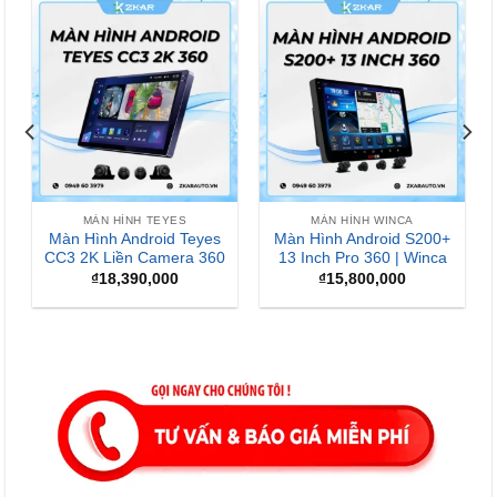
-13%
MÀN HÌNH WINCA
MÀN HÌNH ANDROID
Màn Hình Android Winca
Màn Hình Android
S170+ QLED
Zestech ZX ADAS Bản
Tiêu Chuẩn
₫
7,800,000
₫
15,900,000
Giá
Giá
₫
13,900,000
gốc
hiện
là:
tại
₫15,900,000.
là:
₫13,900,000