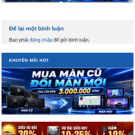
Để lại một bình luận
Bạn phải
đăng nhập
để gửi bình luận.
KHUYẾN MÃI HOT