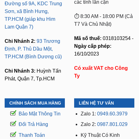
các tỉnh lân cận
Đường số 9A, KDC Trung
Sơn, xã Bình Hưng,
⏱️ 8:30 AM - 18:00 PM (Cả
TP.HCM (giáp khu Him
T7 Và Chủ Nhật)
Lam Quận 7)
Mã số thuế:
0318103254 -
Chi Nhánh 2:
93 Trương
Ngày cấp phép:
Định, P. Thủ Dầu Một,
16/10/2023
TP.HCM (Bình Dương cũ)
Có xuất VAT cho Công
Chi Nhánh 3:
Huỳnh Tấn
Ty
Phát, Quận 7, Tp.HCM
CHÍNH SÁCH MUA HÀNG
LIÊN HỆ TƯ VẤN
Bảo Mật Thông Tin
Zalo 1:
0949.60.3979
Đổi Trả Hàng
Zalo 2:
0987.801.029
Thanh Toán
Kỹ Thuật Có Kinh