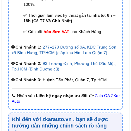
100%.
✅ Thời gian làm việc kỹ thuật gắn tại nhà từ:
8h –
18h (Cả T7 Và Chủ Nhật)
✅ Có xuất
hóa đơn VAT
cho Khách Hàng
🌐 Chi Nhánh 1:
277–279 Đường số 9A, KDC Trung Sơn,
xã Bình Hưng, TP.HCM (giáp khu Him Lam Quận 7)
🌐 Chi Nhánh 2:
93 Trương Định, Phường Thủ Dầu Một,
Tp.HCM (Bình Dương cũ)
🌐 Chi Nhánh 3:
Huỳnh Tấn Phát, Quận 7, Tp.HCM
📞 Nhấn vào
Liên hệ ngay nhận ưu đãi 👉
Zalo OA ZKar
Auto
Khi đến với
zkarauto.vn
, bạn sẽ được
hướng dẫn những chính sách rõ ràng