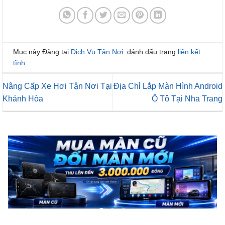
Mục này Đăng tại
Dịch Vụ Tận Nơi
. đánh dấu trang
liên kết
tĩnh
.
Nâng Cấp Xe Hơi Tận Nơi Tại
Địa Chỉ Lắp Màn Hình Android
Khánh Hòa
Ô Tô Tại Nha Trang