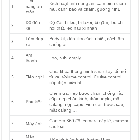
Tính
Kích hoạt tính năng ẩn, cảm biến điểm
1
năng an
mù, cảnh báo va chạm, gương 4in1
toàn
Độ đèn
Độ đèn bi led, bi lazer, bi gầm, led chỉ
2
xe
nội thất, led hậu xi nhan
Làm đẹp
Body kit, dán film cách nhiệt, cách âm
3
xe
chống ồn
Âm
4
Loa, sub, amply
thanh
Chìa khoá thông minh smartkey, đề nổ
5
Tiện nghi
từ xa, Volume control, Cruise control,
cốp điện, cửa hít
Che mưa, nẹp bước chân, chống trầy
cốp, nẹp chân kính, thảm taplo, mặt
6
Phụ kiện
calang, nẹp capo, viền đèn trước sau,
mặt calang,…
Camera 360 độ, camera cập lề, camera
7
Máy ảnh
các loại
Màn
8
Màn hình Android, Android box