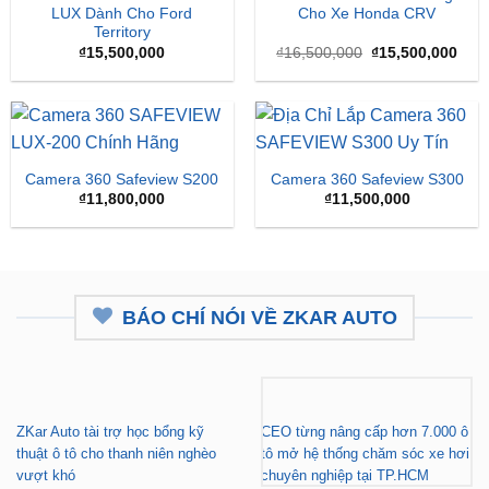
LUX Dành Cho Ford
Cho Xe Honda CRV
Territory
Giá
Giá
₫
15,500,000
₫
16,500,000
₫
15,500,000
gốc
hiện
là:
tại
₫16,500,000.
là:
₫15,
Camera 360 Safeview S200
Camera 360 Safeview S300
₫
11,800,000
₫
11,500,000
BÁO CHÍ NÓI VỀ ZKAR AUTO
ZKar Auto tài trợ học bổng kỹ
CEO từng nâng cấp hơn 7.000 ô
thuật ô tô cho thanh niên nghèo
tô mở hệ thống chăm sóc xe hơi
vượt khó
chuyên nghiệp tại TP.HCM