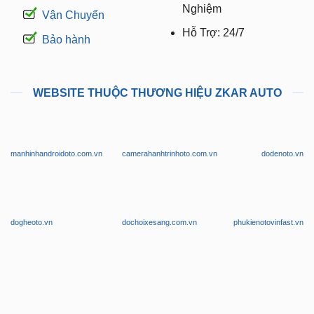
Nghiệm
Vận Chuyển
Hỗ Trợ: 24/7
Bảo hành
WEBSITE THUỘC THƯƠNG HIỆU ZKAR AUTO
manhinhandroidoto.com.vn
camerahanhtrinhoto.com.vn
dodenoto.vn
dogheoto.vn
dochoixesang.com.vn
phukienotovinfast.vn