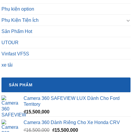
Phụ kiện option
Phụ Kiện Tiện Ích
Sản Phẩm Hot
UTOUR
Vinfast VF5S
xe tải
SẢN PHẨM
Camera 360 SAFEVIEW LUX Dành Cho Ford
Territory
₫
15,500,000
Camera 360 Dành Riêng Cho Xe Honda CRV
Giá
Giá
₫
16,500,000
₫
15,500,000