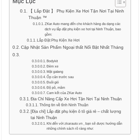
Mục Lục
【 Lắp Đặt 】 Phụ Kiện Xe Hơi Tận Nơi Tại Ninh
Thuận ™
ZKar Auto mang đến cho khách hàng đa dạng các
dịch vụ lắp đặt phụ kiện xe hơi tại Ninh Thuận, bao
gồm:
Lắp Đặt Phụ Kiện Xe Hơi
Cập Nhật Sản Phẩm Ngoại thất Nổi Bật Nhất Tháng
Bodykit
Đèm xe
Mặt galang
Ốp cản trước sau
Đuôi gió
Độ pô, mâm
Cam kết của ZKar Auto
Địa Chỉ Nâng Cấp Xe Hơi Tận Nơi Tại Ninh Thuận
Thông tin về tỉnh Ninh Thuận
[Địa chỉ] Lắp đặt phụ kiện ô tô giá rẻ – chất lượng
tại Ninh Thuận
Khi đến với zkarauto.vn , bạn sẽ được hướng dẫn
những chính sách rõ ràng như: