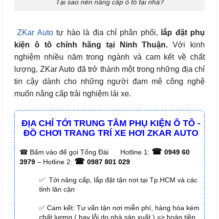
Tại sao nên nâng cấp ô tô tại nhà?
ZKar Auto
tự hào
là địa chỉ phân phối,
lắp đặt phụ
kiện ô tô chính hãng tại Ninh Thuận.
Với kinh
nghiệm nhiều năm trong ngành và cam kết về chất
lượng, ZKar Auto đã trở thành một trong những địa chỉ
tin cậy dành cho những người đam mê công nghệ
muốn nâng cấp trải nghiệm lái xe.
ĐỊA CHỈ TỚI TRUNG TÂM PHỤ KIỆN Ô TÔ -
ĐỒ CHƠI TRANG TRÍ XE HƠI ZKAR AUTO
☎
☎
Bấm vào để gọi Tổng Đài
Hotline 1:
0949 60
☎
3979
– Hotline 2:
0987 801 029
✅ Tới nâng cấp, lắp đặt tận nơi tại Tp.HCM và các
tỉnh lân cận
✅ Cam kết: Tư vấn tận nơi miễn phí, hàng hóa kém
chất lượng ( hay lỗi do nhà sản xuất ) => hoàn tiền