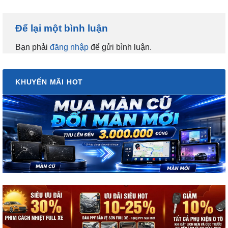
Để lại một bình luận
Bạn phải
đăng nhập
để gửi bình luận.
KHUYẾN MÃI HOT