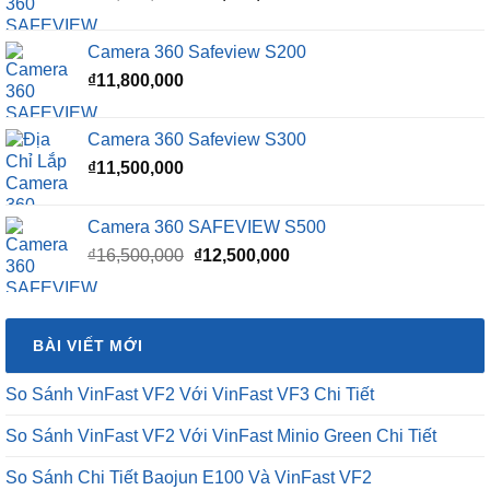
gốc
hiện
là:
tại
Camera 360 Safeview S200
₫16,500,000.
là:
₫
11,800,000
₫15,500,000.
Camera 360 Safeview S300
₫
11,500,000
Camera 360 SAFEVIEW S500
Giá
Giá
₫
16,500,000
₫
12,500,000
gốc
hiện
là:
tại
₫16,500,000.
là:
BÀI VIẾT MỚI
₫12,500,000.
So Sánh VinFast VF2 Với VinFast VF3 Chi Tiết
So Sánh VinFast VF2 Với VinFast Minio Green Chi Tiết
So Sánh Chi Tiết Baojun E100 Và VinFast VF2