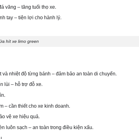
á văng – tăng tuổi thọ xe.
 tay – tiện lợi cho hành lý.
ửa hít xe limo green
t và nhiệt độ từng bánh – đảm bảo an toàn di chuyển.
 lùi – hỗ trợ đỗ xe.
ìn.
ộm – cần thiết cho xe kinh doanh.
ảo vệ xe hiệu quả.
n luôn sạch – an toàn trong điều kiện xấu.
u.