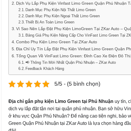
Dịch Vụ Lắp Phụ Kiện Vinfast Limo Green Quận Phú Nhuận T
Danh Mục Phụ Kiện Nội Thất Limo Green
Danh Mục Phụ Kiện Ngoại Thất Limo Green
Thiết Bị An Toàn Limo Green
Vì Sao Nên Lắp Đặt Phụ Kiện LimoGreen Tại ZKar Auto – Q
Bảng Giá Phụ Kiện Nâng Cấp Cho VinFast Limo Green Tại ZK
Combo Phụ Kiện Limo Green Tại ZKar Auto
Địa Chỉ Uy Tín Lắp Đặt Phụ Kiện Vinfast Limo Green Quận P
Tổng Quan Về VinFast Limo Green: Đỉnh Cao Xe Điện Đô Thị
📢 Thông Tin Mới Nhất Quận Phú Nhuận – ZKar Auto
Feedback Khách Hàng
5/5 - (5 bình chọn)
Địa chỉ gắn phụ kiện Limo Green tại Phú Nhuận
uy tín, 
dịch vụ lắp đặt tận nơi tại quận phú nhuận. Bạn sở hữu V
ở khu vực Quận Phú Nhuận? Để nâng cao tiện nghi, bảo vệ 
Green Quận Phú Nhuận tại ZKar Auto là lựa chọn hàng đầ
đãi!