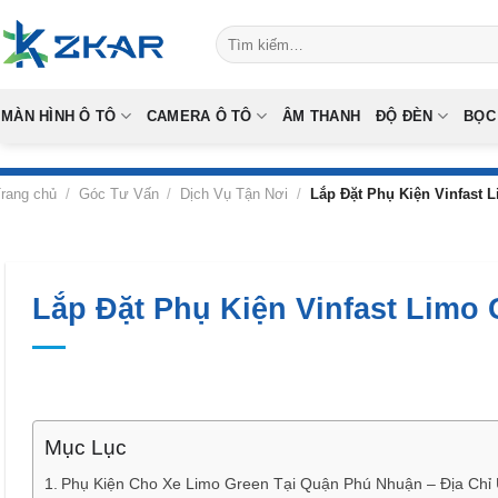
Skip
Tìm
to
kiếm:
content
MÀN HÌNH Ô TÔ
CAMERA Ô TÔ
ÂM THANH
ĐỘ ĐÈN
BỌC
rang chủ
/
Góc Tư Vấn
/
Dịch Vụ Tận Nơi
/
Lắp Đặt Phụ Kiện Vinfast 
Lắp Đặt Phụ Kiện Vinfast Limo
Mục Lục
Phụ Kiện Cho Xe Limo Green Tại Quận Phú Nhuận – Địa Chỉ U