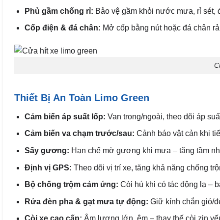
Phủ gầm chống rỉ:
Bảo vệ gầm khỏi nước mưa, rỉ sét, đ
Cốp điện & đá chân:
Mở cốp bằng nút hoặc đá chân rảnh
C
Thiết Bị An Toàn Limo Green
Cảm biến áp suất lốp:
Van trong/ngoài, theo dõi áp suấ
Cảm biến va chạm trước/sau:
Cảnh báo vật cản khi tiến
Sấy gương:
Hạn chế mờ gương khi mưa – tăng tầm nh
Định vị GPS:
Theo dõi vị trí xe, tăng khả năng chống tr
Bộ chống trộm cảm ứng:
Còi hú khi có tác động lạ – b
Rửa đèn pha & gạt mưa tự động:
Giữ kính chắn gió/đè
Còi xe cao cấp:
Âm lượng lớn, êm – thay thế còi zin yế