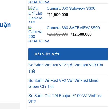
₫15,500,0
Camera 360 Safeview S300
₫
11,500,000
huận
Camera 360 SAFEVIEW S500
Giá
Giá
₫
16,500,000
₫
12,500,000
gốc
hiện
là:
tại
₫16,500,000.
là:
BÀI VIẾT MỚI
₫12,500,0
So Sánh VinFast VF2 Với VinFast VF3 Chi
Tiết
So Sánh VinFast VF2 Với VinFast Minio
Green Chi Tiết
So Sánh Chi Tiết Baojun E100 Và VinFast
VF2