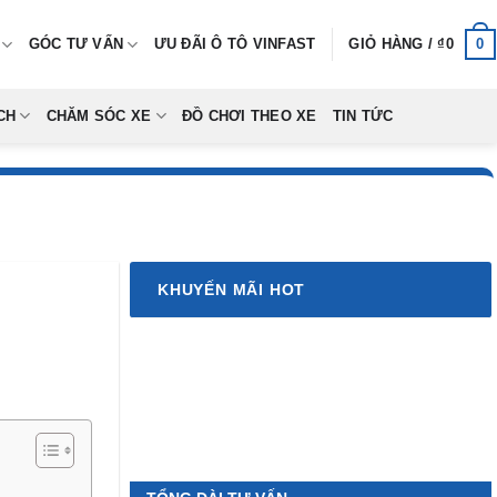
0
GÓC TƯ VẤN
ƯU ĐÃI Ô TÔ VINFAST
GIỎ HÀNG /
₫
0
CH
CHĂM SÓC XE
ĐỒ CHƠI THEO XE
TIN TỨC
KHUYẾN MÃI HOT