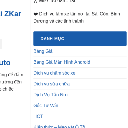
⏰ Mở Cửa 08h - 18h
i ZKar
❤️ Dịch vụ làm xe tận nơi tại Sài Gòn, Bình
Dương và các tỉnh thành
DANH MỤC
Bảng Giá
uto
Bảng Giá Màn Hình Android
Dịch vụ chăm sóc xe
hãng để đảm
h hưởng đến
Dịch vụ sửa chữa
p chiếc
Dịch Vụ Tận Nơi
Góc Tư Vấn
HOT
Kiến thức – Mẹo vặt Ô Tô