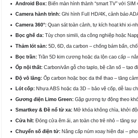
Android Box:
Biến màn hình thành “smart TV” với SIM 4
Camera hành trình:
Ghi hình Full HD/4K, cảnh báo ADA
Camera 360°:
Quan sát toàn cảnh, tự kích hoạt khi xi-nha
Bọc ghế da:
Tùy chọn simili, da công nghiệp hoặc Napp
Thảm lót sàn:
5D, 6D, da carbon – chống bám bẩn, chố
Bọc trần:
Trần 5D kim cương hoặc da lộn cao cấp – nân
Ốp nội thất:
Carbon/vân gỗ cho taplo, bệ cần số – tạo đi
Độ vô lăng:
Ốp carbon hoặc bọc da thể thao – tăng cảm 
Lót cốp:
Nhựa ABS hoặc da 3D – bảo vệ cốp, dễ lau ch
Gương điện Limo Green:
Gập gương tự động theo khóa 
Smartkey & Đề nổ từ xa:
Mở khóa không chìa, khởi động
Cửa hít:
Đóng cửa êm ái, an toàn cho trẻ nhỏ – tăng sự 
Chuyển số điện tử:
Nâng cấp núm xoay hiện đại – pho