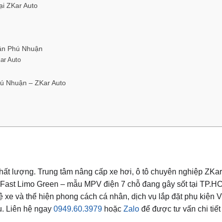
ại ZKar Auto
uận Phú Nhuận
ar Auto
hú Nhuận – ZKar Auto
chất lượng. Trung tâm nâng cấp xe hơi, ô tô chuyên nghiệp ZKar
inFast Limo Green – mẫu MPV điện 7 chỗ đang gây sốt tại TP.HC
xe và thể hiện phong cách cá nhân, dịch vụ lắp đặt phụ kiện V
u. Liên hệ ngay
0949.60.3979
hoặc
Zalo
để được tư vấn chi tiế