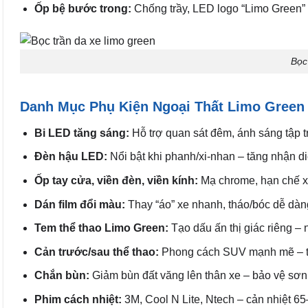
Ốp bệ bước trong:
Chống trầy, LED logo “Limo Green” 
Bọc
Danh Mục Phụ Kiện Ngoại Thất Limo Green
Bi LED tăng sáng:
Hỗ trợ quan sát đêm, ánh sáng tập tr
Đèn hậu LED:
Nổi bật khi phanh/xi-nhan – tăng nhận di
Ốp tay cửa, viền đèn, viền kính:
Mạ chrome, hạn chế xư
Dán film đổi màu:
Thay “áo” xe nhanh, tháo/bóc dễ dàn
Tem thể thao Limo Green:
Tạo dấu ấn thị giác riêng – n
Cản trước/sau thể thao:
Phong cách SUV mạnh mẽ – t
Chắn bùn:
Giảm bùn đất văng lên thân xe – bảo vệ sơn
Phim cách nhiệt:
3M, Cool N Lite, Ntech – cản nhiệt 65