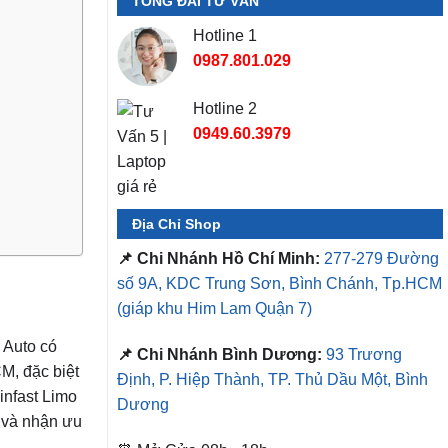
TỔNG ĐÀI TƯ VẤN
Hotline 1
0987.801.029
Hotline 2
0949.60.3979
Địa Chỉ Shop
📌 Chi Nhánh Hồ Chí Minh:
277-279 Đường
số 9A, KDC Trung Sơn, Bình Chánh, Tp.HCM
(giáp khu Him Lam Quận 7)
 Auto có
📌 Chi Nhánh Bình Dương:
93 Trương
M, đặc biệt
Định, P. Hiệp Thành, TP. Thủ Dầu Một, Bình
infast Limo
Dương
t và nhận ưu