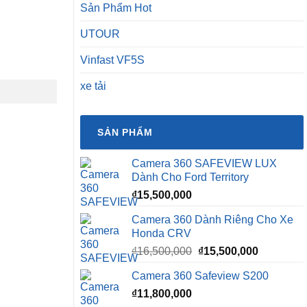
Sản Phẩm Hot
UTOUR
Vinfast VF5S
xe tải
SẢN PHẨM
Camera 360 SAFEVIEW LUX
Dành Cho Ford Territory
₫
15,500,000
Camera 360 Dành Riêng Cho Xe
Honda CRV
Giá
Giá
₫
16,500,000
₫
15,500,000
gốc
hiện
Camera 360 Safeview S200
là:
tại
₫
11,800,000
₫16,500,000.
là: