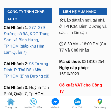
CÔNG TY TNHH ZKAR
LIÊN HỆ MUA HÀNG
AUTO
🛠️
Lắp đặt tận nơi, tại nhà
ở TPHCM, Bình Dương và
Chi Nhánh 1:
277–279
các tỉnh lân cận
Đường số 9A, KDC Trung
Sơn, xã Bình Hưng,
⏱️ 8:30 AM - 18:00 PM (Cả
TP.HCM (giáp khu Him
T7 Và Chủ Nhật)
Lam Quận 7)
Mã số thuế:
0318103254 -
Chi Nhánh 2:
93 Trương
Ngày cấp phép:
Định, P. Thủ Dầu Một,
16/10/2023
TP.HCM (Bình Dương cũ)
Có xuất VAT cho Công
Chi Nhánh 3:
Huỳnh Tấn
Ty
Phát, Quận 7, Tp.HCM
Trang chủ
Hotline Tư Vấn
Nhắn tin
Chat Zalo
Chỉ đường