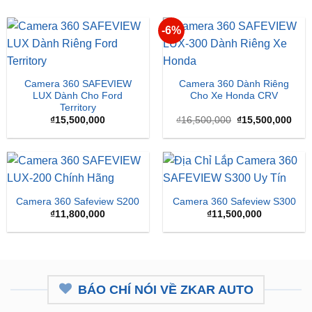
-6%
Camera 360 SAFEVIEW
Camera 360 Dành Riêng
LUX Dành Cho Ford
Cho Xe Honda CRV
Territory
Giá
Giá
₫
15,500,000
₫
16,500,000
₫
15,500,000
gốc
hiện
là:
tại
₫16,500,000.
là:
₫15,
Camera 360 Safeview S200
Camera 360 Safeview S300
₫
11,800,000
₫
11,500,000
BÁO CHÍ NÓI VỀ ZKAR AUTO