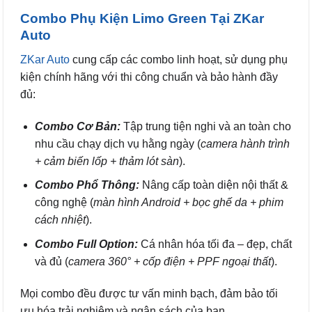
Combo Phụ Kiện Limo Green Tại ZKar
Auto
ZKar Auto
cung cấp các combo linh hoạt, sử dụng phụ
kiện chính hãng với thi công chuẩn và bảo hành đầy
đủ:
Combo Cơ Bản:
Tập trung tiện nghi và an toàn cho
nhu cầu chạy dịch vụ hằng ngày (
camera hành trình
+ cảm biến lốp + thảm lót sàn
).
Combo Phổ Thông:
Nâng cấp toàn diện nội thất &
công nghệ (
màn hình Android + bọc ghế da + phim
cách nhiệt
).
Combo Full Option:
Cá nhân hóa tối đa – đẹp, chất
và đủ (
camera 360° + cốp điện + PPF ngoại thất
).
Mọi combo đều được tư vấn minh bạch, đảm bảo tối
ưu hóa trải nghiệm và ngân sách của bạn.