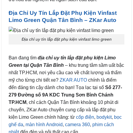
Địa Chỉ Uy Tín Lắp Đặt Phụ Kiện Vinfast
Limo Green Quận Tân Bình – ZKar Auto
Địa chỉ uy tín lắp đặt phụ kiện vinfast limo green
Bạn đang tìm
địa chỉ uy tín lắp đặt phụ kiện Limo
Green tại Quận Tân Bình
– khu trung tâm sầm uất bậc
nhất TP.HCM, nơi yêu cầu cao về chất lượng và thẩm
mỹ cho từng chi tiết xe?
ZKAR AUTO
chính là điểm
đến đáng tin cậy dành cho bạn! Tọa lạc tại số
Số 277-
279 Đường số 9A KDC Trung Sơn Bình Chánh
TP.HCM
, chỉ cách Quận Tân Bình khoảng 10 phút di
chuyển, ZKar Auto chuyên cung cấp và lắp đặt phụ
kiện Limo Green chính hãng: từ
cốp điện
,
bodykit
,
bọc
ghế da
,
màn hình Android
,
camera 360
,
phim cách
nhiệt
đến đèn và nội thất cao cấp.