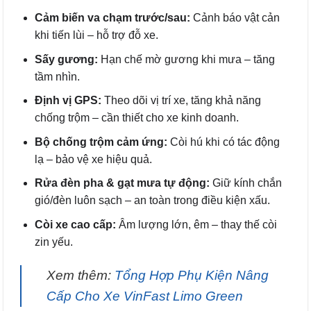
Cảm biến va chạm trước/sau:
Cảnh báo vật cản
khi tiến lùi – hỗ trợ đỗ xe.
Sấy gương:
Hạn chế mờ gương khi mưa – tăng
tầm nhìn.
Định vị GPS:
Theo dõi vị trí xe, tăng khả năng
chống trộm – cần thiết cho xe kinh doanh.
Bộ chống trộm cảm ứng:
Còi hú khi có tác động
lạ – bảo vệ xe hiệu quả.
Rửa đèn pha & gạt mưa tự động:
Giữ kính chắn
gió/đèn luôn sạch – an toàn trong điều kiện xấu.
Còi xe cao cấp:
Âm lượng lớn, êm – thay thế còi
zin yếu.
Xem thêm:
Tổng Hợp Phụ Kiện Nâng
Cấp Cho Xe VinFast Limo Green