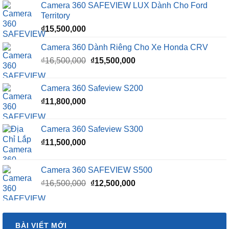
Camera 360 SAFEVIEW LUX Dành Cho Ford
Territory
₫
15,500,000
Camera 360 Dành Riêng Cho Xe Honda CRV
Giá
Giá
₫
16,500,000
₫
15,500,000
gốc
hiện
là:
tại
Camera 360 Safeview S200
₫16,500,000.
là:
₫
11,800,000
₫15,500,000.
Camera 360 Safeview S300
₫
11,500,000
Camera 360 SAFEVIEW S500
Giá
Giá
₫
16,500,000
₫
12,500,000
gốc
hiện
là:
tại
₫16,500,000.
là:
BÀI VIẾT MỚI
₫12,500,000.