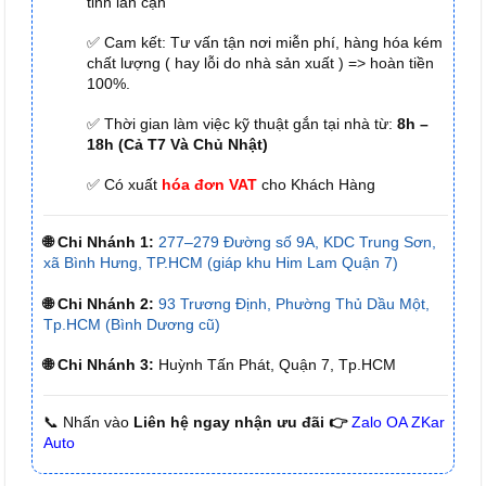
tỉnh lân cận
✅ Cam kết: Tư vấn tận nơi miễn phí, hàng hóa kém
chất lượng ( hay lỗi do nhà sản xuất ) => hoàn tiền
100%.
✅ Thời gian làm việc kỹ thuật gắn tại nhà từ:
8h –
18h (Cả T7 Và Chủ Nhật)
✅ Có xuất
hóa đơn VAT
cho Khách Hàng
🌐 Chi Nhánh 1:
277–279 Đường số 9A, KDC Trung Sơn,
xã Bình Hưng, TP.HCM (giáp khu Him Lam Quận 7)
🌐 Chi Nhánh 2:
93 Trương Định, Phường Thủ Dầu Một,
Tp.HCM (Bình Dương cũ)
🌐 Chi Nhánh 3:
Huỳnh Tấn Phát, Quận 7, Tp.HCM
📞 Nhấn vào
Liên hệ ngay nhận ưu đãi 👉
Zalo OA ZKar
Auto