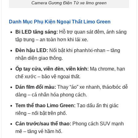
Camera Gương Điện Tử xe limo green
Danh Mục Phụ Kiện Ngoại Thất Limo Green
Bi LED tăng sáng:
Hỗ trợ quan sát đêm, ánh sáng
tập trung – an toàn hơn khi lái xe.
Đèn hậu LED:
Nổi bật khi phanh/xi-nhan – tăng
nhận diện giao thông.
Ốp tay cửa, viền đèn, viền kính:
Mạ chrome, hạn
chế xước – bảo vệ ngoại thất.
Dán film đổi màu:
Thay “áo” xe nhanh, tháo/bóc dễ
dàng – cá nhân hóa phong cách.
Tem thể thao Limo Green:
Tạo dấu ấn thị giác
riêng – nổi bật trên phố.
Cản trước/sau thể thao:
Phong cách SUV mạnh
mẽ – tăng vẻ hầm hố.