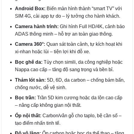
Android Box:
Biến màn hình thành “smart TV” với
SIM 4G, cài app tự do – lý tưởng cho hành khách.
Camera hành trình:
Ghi hình Full HD/4K, cảnh báo
ADAS thông minh – hỗ trợ an toàn giao thông.
Camera 360°:
Quan sát toàn cảnh, tự kích hoạt khi
xi-nhan hoặc lùi – tiện lợi khi đỗ xe.
Bọc ghế da:
Tùy chọn simili, da công nghiệp hoặc
Nappa cao cấp – tăng độ sang trọng và bền bỉ.
Thảm lót sàn:
5D, 6D, da carbon – chống bám bẩn,
chống nước, dễ vệ sinh.
Bọc trần:
Trần 5D kim cương hoặc da lộn cao cấp
– nâng cấp không gian nội thất.
Ốp nội thất:
Carbon/vân gỗ cho taplo, bệ cần số –
tạo điểm nhấn tinh tế.
Độ vô lăng:
Ốp carbon hoặc bọc da thể thao – tăng