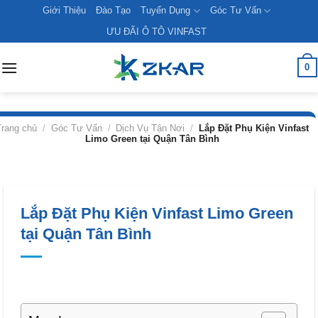
Skip
Giới Thiệu
Đào Tạo
Tuyển Dụng
Góc Tư Vấn
to
ƯU ĐÃI Ô TÔ VINFAST
content
0
Trang chủ
/
Góc Tư Vấn
/
Dịch Vụ Tận Nơi
/
Lắp Đặt Phụ Kiện Vinfast
Limo Green tại Quận Tân Bình
Lắp Đặt Phụ Kiện Vinfast Limo Green
tại Quận Tân Bình