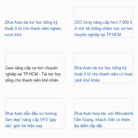
ZKar Auto tài trợ học bổng kỹ
CEO từng nâng cấp hơn 7.000 ô
thuật ô tô cho thanh niên nghèo
tô mở hệ thống chăm sóc xe hơi
vượt khó
chuyên nghiệp tại TP.HCM
Gara nâng cấp xe hơi chuyên
ZKar Auto tài trợ học bổng kỹ
nghiệp tại TP.HCM - Tài trợ học
thuật ô tô cho thanh niên có hoàn
bổng cho thanh niên khó khăn
cảnh khó khăn
ZKar Auto dẫn đầu xu hướng
ZKar Auto hợp tác với Mitsubishi
“làm đẹp” nâng cấp VF3 “gây
Tiền Giang, khách Việt có thêm
bão” giới trẻ hiện nay
địa điểm lắp đặt...