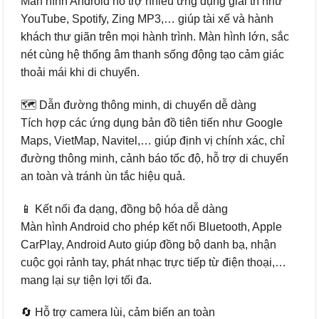
Màn hình Android hỗ trợ nhiều ứng dụng giải trí như
YouTube, Spotify, Zing MP3,… giúp tài xế và hành
khách thư giãn trên mọi hành trình. Màn hình lớn, sắc
nét cùng hệ thống âm thanh sống động tạo cảm giác
thoải mái khi di chuyển.
🗺️ Dẫn đường thông minh, di chuyển dễ dàng
Tích hợp các ứng dụng bản đồ tiên tiến như Google
Maps, VietMap, Navitel,… giúp định vị chính xác, chỉ
đường thông minh, cảnh báo tốc độ, hỗ trợ di chuyển
an toàn và tránh ùn tắc hiệu quả.
📱 Kết nối đa dạng, đồng bộ hóa dễ dàng
Màn hình Android cho phép kết nối Bluetooth, Apple
CarPlay, Android Auto giúp đồng bộ danh bạ, nhận
cuộc gọi rảnh tay, phát nhạc trực tiếp từ điện thoại,…
mang lại sự tiện lợi tối đa.
🔄 Hỗ trợ camera lùi, cảm biến an toàn