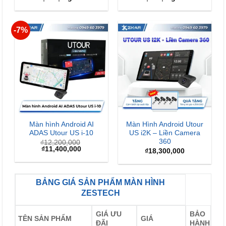
-7%
Màn hình Android AI
Màn Hình Android Utour
ADAS Utour US i-10
US i2K – Liền Camera
360
₫
12,200,000
Giá
Giá
₫
11,400,000
₫
18,300,000
gốc
hiện
là:
tại
₫12,200,000.
là:
₫11,400,000.
BẢNG GIÁ SẢN PHẨM MÀN HÌNH
ZESTECH
GIÁ ƯU
BẢO
TÊN SẢN PHẨM
GIÁ
ĐÃI
HÀNH