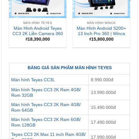
 WINCA
MÀN HÌNH WINCA
MÀN HÌNH ANDROI
roid S200+
Màn Hình Android Winca
Màn Hình Andro
360 | Winca
S170+ QLED
Zestech ZX ADAS
Tiêu Chuẩn
0,000
₫
7,800,000
₫
15,900,000
Giá
G
₫
13,900,000
gốc
h
là:
t
₫15,900,000.
l
₫
BẢNG GIÁ SẢN PHẨM MÀN HÌNH TEYES
Màn hình Teyes CC3L
8.990.000đ
Màn hình Teyes CC3 2K Ram 4GB/
13.990.000đ
Rom 32GB
Màn hình Teyes CC3 2K Ram 4GB/
15.490.000đ
Rom 64GB
Màn hình Teyes CC3 2K Ram 6GB/
17.490.000đ
Rom 128GB
Teyes CC3 2K Max 11 inch Ram 4GB/
17.990.000đ