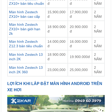
ZX10+ bản tiêu chuẩn
đ
đ
NĂM
Màn hình Zestech
15,900,000
17,900,000
2
ZX10+ bản cao cấp
đ
đ
NĂM
Màn hình Zestech
18.900.000
20.900.000
2
ZX10+ bản giới hạn
đ
đ
NĂM
2k
Màn hình Zestech
14.000,000
16.000.000
2
Z12.3 bản tiêu chuẩn
đ
đ
NĂM
Màn hình Zestech 13
18.900.000
2
19.900.000đ
inch 2K
đ
NĂM
Màn hình Zestech 13
2
23,000,000
25,000,000
inch 2K 360
NĂM
LỢI ÍCH KHI LẮP ĐẶT MÀN HÌNH ANDROID TRÊN
XE HƠI