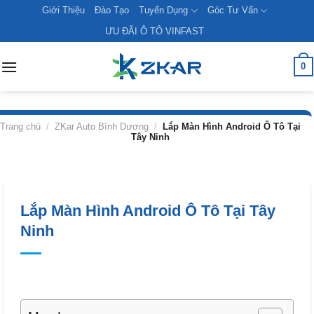
Skip
Giới Thiệu
Đào Tạo
Tuyển Dụng
Góc Tư Vấn
to
ƯU ĐÃI Ô TÔ VINFAST
content
0
Trang chủ
/
ZKar Auto Bình Dương
/
Lắp Màn Hình Android Ô Tô Tại
Tây Ninh
Lắp Màn Hình Android Ô Tô Tại Tây
Ninh