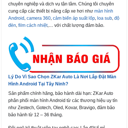
chuyên nghiệp và dịch vụ tận tâm. Chúng tôi chuyên
cung cấp các thiết bị nâng cấp xe hơi như
màn hình
Android
,
camera 360
,
cảm biến áp suất lốp
,
loa sub
,
độ
đèn
,
film cách nhiệt
,… với chất lượng đảm bảo.
Lý Do Vì Sao Chọn ZKar Auto Là Nơi Lắp Đặt Màn
Hình Android Tại Tây Ninh?
Sản phẩm chính hãng, bảo hành dài hạn: ZKar Auto
phân phối màn hình Android từ các thương hiệu uy tín
như Zestech, Gotech, Oled, Kovar, Bravigo, đảm bảo
bảo hành từ 12 – 36 tháng.
Đội ngũ kỹ thuật viên tay nghề cao: Lắp đặt tỉ mỉ,