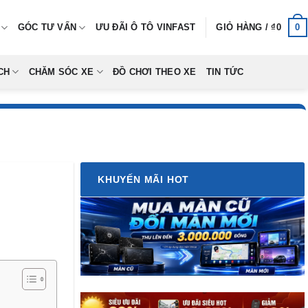
0
GÓC TƯ VẤN
ƯU ĐÃI Ô TÔ VINFAST
GIỎ HÀNG /
₫
0
CH
CHĂM SÓC XE
ĐỒ CHƠI THEO XE
TIN TỨC
KHUYẾN MÃI HOT