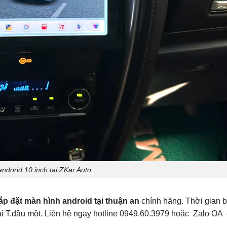
ndorid 10 inch tại ZKar Auto
ắp đặt màn hình android tại thuận an
chính hãng. Thời gian 
ại T.dầu một. Liên hệ ngay hotline
0949.60.3979 hoặc
Zalo OA