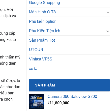
Google Shopping
họn. Với
Màn Hình Ô Tô
, dịch vụ
Phụ kiện option
Phụ Kiện Tiện Ích
 cung cấp
ng xe, từ
Sản Phẩm Hot
UTOUR
tính thẩm mỹ
Vinfast VF5S
hống điện
xe tải
g sẽ được tư
SẢN PHẨM
khác như dán
o.Nếu bạn
Camera 360 Safeview S200
lựa chọn
₫
11,800,000