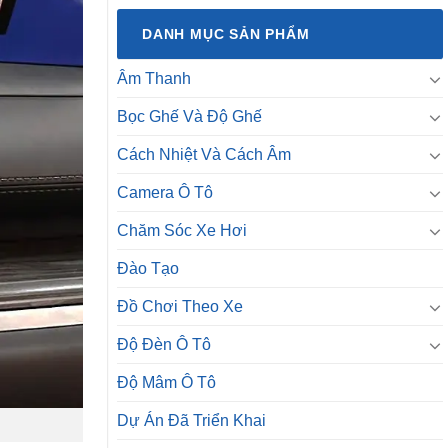
DANH MỤC SẢN PHẨM
Âm Thanh
Bọc Ghế Và Độ Ghế
Cách Nhiệt Và Cách Âm
Camera Ô Tô
Chăm Sóc Xe Hơi
Đào Tạo
Đồ Chơi Theo Xe
Độ Đèn Ô Tô
Độ Mâm Ô Tô
Dự Án Đã Triển Khai