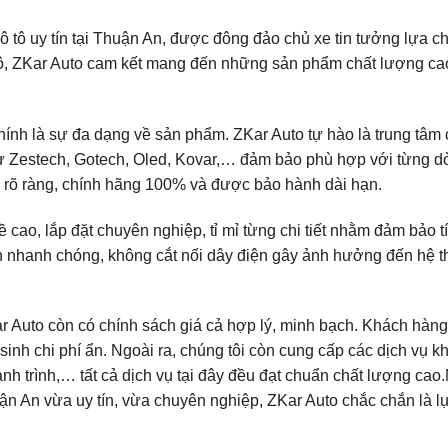
ô tô uy tín tại Thuận An, được đông đảo chủ xe tin tưởng lựa c
 tô, ZKar Auto cam kết mang đến những sản phẩm chất lượng cao
hính là sự đa dạng về sản phẩm. ZKar Auto tự hào là trung tâm
ư Zestech, Gotech, Oled, Kovar,… đảm bảo phù hợp với từng dò
 rõ ràng, chính hãng 100% và được bảo hành dài hạn.
ề cao, lắp đặt chuyên nghiệp, tỉ mỉ từng chi tiết nhằm đảm bảo 
ện nhanh chóng, không cắt nối dây điện gây ảnh hưởng đến hệ t
r Auto còn có chính sách giá cả hợp lý, minh bạch. Khách hàn
át sinh chi phí ẩn. Ngoài ra, chúng tôi còn cung cấp các dịch vụ 
ành trình,… tất cả dịch vụ tại đây đều đạt chuẩn chất lượng ca
huận An vừa uy tín, vừa chuyên nghiệp, ZKar Auto chắc chắn là 