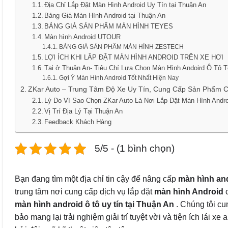
Địa Chỉ Lắp Đặt Màn Hình Android Uy Tín tại Thuận An
Bảng Giá Màn Hình Android tại Thuận An
BẢNG GIÁ SẢN PHẨM MÀN HÌNH TEYES
Màn hình Android UTOUR
BẢNG GIÁ SẢN PHẨM MÀN HÌNH ZESTECH
LỢI ÍCH KHI LẮP ĐẶT MÀN HÌNH ANDROID TRÊN XE HƠI
Tại ở Thuận An- Tiêu Chí Lựa Chọn Màn Hình Andoird Ô Tô T
Gợi Ý Màn Hình Android Tốt Nhất Hiện Nay
ZKar Auto – Trung Tâm Độ Xe Uy Tín, Cung Cấp Sản Phẩm C
Lý Do Vì Sao Chọn ZKar Auto Là Nơi Lắp Đặt Màn Hình Andro
Vị Trí Địa Lý Tại Thuận An
Feedback Khách Hàng
5/5 - (1 bình chọn)
Bạn đang tìm một địa chỉ tin cậy để nâng cấp
màn hình and
trung tâm nơi cung cấp dịch vụ lắp đặt
màn hình Android
c
màn hình android ô tô uy tín tại Thuận An
. Chúng tôi c
bảo mang lại trải nghiệm giải trí tuyệt vời và tiện ích lái xe 