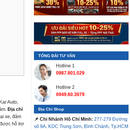
TỔNG ĐÀI TƯ VẤN
Hotline 1
0987.801.029
Hotline 2
0949.60.3979
ar Auto,
Địa Chỉ Shop
tâm.
Địa chỉ
ại xe, đảm
📌 Chi Nhánh Hồ Chí Minh:
277-279 Đường
được hỗ trợ
số 9A, KDC Trung Sơn, Bình Chánh, Tp.HCM