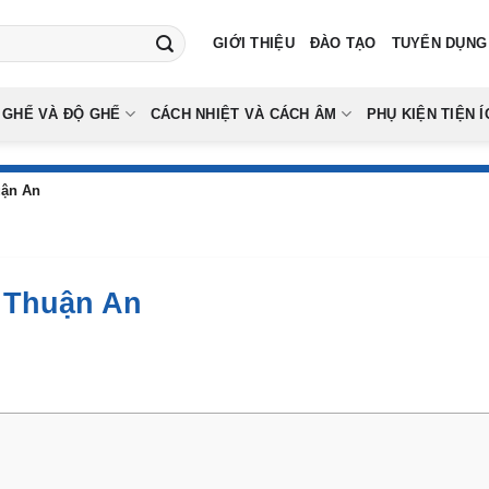
GIỚI THIỆU
ĐÀO TẠO
TUYỂN DỤNG
 GHẾ VÀ ĐỘ GHẾ
CÁCH NHIỆT VÀ CÁCH ÂM
PHỤ KIỆN TIỆN Í
uận An
 Thuận An