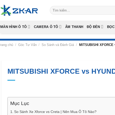
Skip
Tìm
to
kiếm:
content
MÀN HÌNH Ô TÔ
CAMERA Ô TÔ
ÂM THANH
ĐỘ ĐÈN
BỌC
rang chủ
/
Góc Tư Vấn
/
So Sánh và Đánh Giá
/
MITSUBISHI XFORCE v
MITSUBISHI XFORCE vs HYUNDA
Mục Lục
So Sánh Xe Xforce vs Creta | Nên Mua Ô Tô Nào?