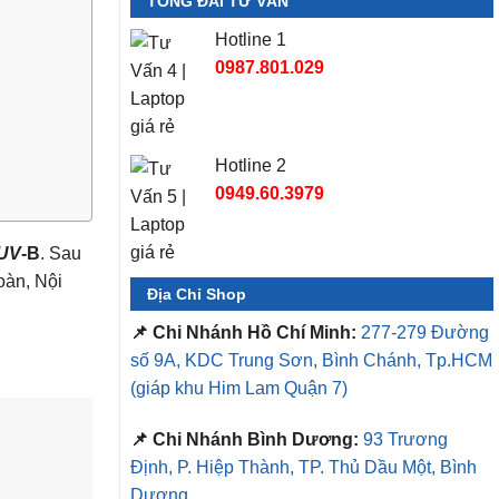
TỔNG ĐÀI TƯ VẤN
Hotline 1
0987.801.029
Hotline 2
0949.60.3979
UV
-B
. Sau
oàn, Nội
Địa Chỉ Shop
📌 Chi Nhánh Hồ Chí Minh:
277-279 Đường
số 9A, KDC Trung Sơn, Bình Chánh, Tp.HCM
(giáp khu Him Lam Quận 7)
📌 Chi Nhánh Bình Dương:
93 Trương
Định, P. Hiệp Thành, TP. Thủ Dầu Một, Bình
Dương