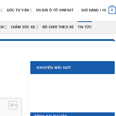
0
GÓC TƯ VẤN
ƯU ĐÃI Ô TÔ VINFAST
GIỎ HÀNG /
₫
0
CH
CHĂM SÓC XE
ĐỒ CHƠI THEO XE
TIN TỨC
KHUYẾN MÃI HOT