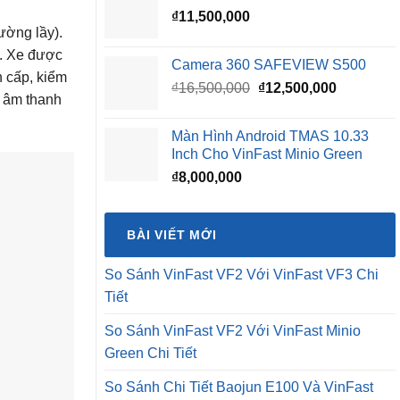
₫
11,500,000
ường lầy).
u. Xe được
Camera 360 SAFEVIEW S500
n cấp, kiểm
Giá
Giá
₫
16,500,000
₫
12,500,000
g âm thanh
gốc
hiện
là:
tại
Màn Hình Android TMAS 10.33
₫16,500,000.
là:
Inch Cho VinFast Minio Green
₫12,500,0
₫
8,000,000
BÀI VIẾT MỚI
So Sánh VinFast VF2 Với VinFast VF3 Chi
Tiết
So Sánh VinFast VF2 Với VinFast Minio
Green Chi Tiết
So Sánh Chi Tiết Baojun E100 Và VinFast