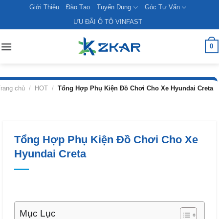
Skip
Giới Thiệu
Đào Tạo
Tuyển Dụng
Góc Tư Vấn
to
ƯU ĐÃI Ô TÔ VINFAST
content
0
rang chủ
/
HOT
/
Tổng Hợp Phụ Kiện Đồ Chơi Cho Xe Hyundai Creta
Tổng Hợp Phụ Kiện Đồ Chơi Cho Xe
Hyundai Creta
Mục Lục