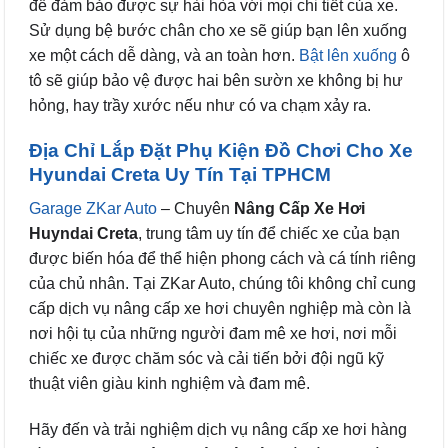
để đảm bảo được sự hài hòa với mọi chi tiết của xe.
Sử dụng bệ bước chân cho xe sẽ giúp bạn lên xuống
xe một cách dễ dàng, và an toàn hơn.
Bật lên xuống
ô
tô sẽ giúp bảo vệ được hai bên sườn xe không bị hư
hỏng, hay trầy xước nếu như có va chạm xảy ra.
Địa Chỉ Lắp Đặt Phụ Kiện Đồ Chơi Cho Xe
Hyundai Creta Uy Tín Tại TPHCM
Garage ZKar Auto
– Chuyên
Nâng Cấp Xe Hơi
Huyndai Creta
, trung tâm uy tín để chiếc xe của bạn
được biến hóa để thể hiện phong cách và cá tính riêng
của chủ nhân. Tại ZKar Auto, chúng tôi không chỉ cung
cấp dịch vụ nâng cấp xe hơi chuyên nghiệp mà còn là
nơi hội tụ của những người đam mê xe hơi, nơi mỗi
chiếc xe được chăm sóc và cải tiến bởi đội ngũ kỹ
thuật viên giàu kinh nghiệm và đam mê.
Hãy đến và trải nghiệm dịch vụ nâng cấp xe hơi hàng