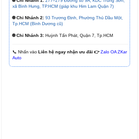
🌐 Chi Nhánh 1:
277–279 Đường số 9A, KDC Trung Sơn,
xã Bình Hưng, TP.HCM (giáp khu Him Lam Quận 7)
🌐 Chi Nhánh 2:
93 Trương Định, Phường Thủ Dầu Một,
Tp.HCM (Bình Dương cũ)
🌐 Chi Nhánh 3:
Huỳnh Tấn Phát, Quận 7, Tp.HCM
📞 Nhấn vào
Liên hệ ngay nhận ưu đãi 👉
Zalo OA ZKar
Auto