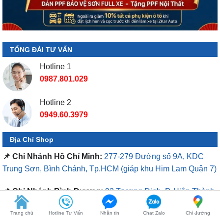
TỔNG ĐÀI TƯ VẤN
Hotline 1
0987.801.029
Hotline 2
0949.60.3979
Địa Chỉ Shop
📌 Chi Nhánh Hồ Chí Minh:
277-279 Đường số 9A, KDC
Trung Sơn, Bình Chánh, Tp.HCM
(giáp khu Him Lam Quận 7)
📌 Chi Nhánh Bình Dương:
93 Trương Định, P. Hiệp Thành,
TP. Thủ Dầu Một, Bình Dương
Trang chủ
Hotline Tư Vấn
Nhắn tin
Chat Zalo
Chỉ đường