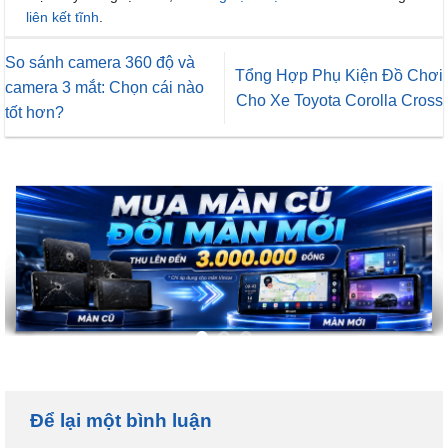
liên kết tĩnh
.
So sánh camera 360 độ và
Tổng Hợp Phụ Kiện Đồ Chơi
camera 3 mắt: Chọn cái nào
Cho Xe Toyota Corolla Cross
tốt hơn?
Để lại một bình luận