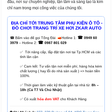
đầu, nơi sự chuyên nghiệp, tận tâm và sáng tạo là kim
chỉ nam trong mọi công việc của chúng tôi.
ĐỊA CHỈ TỚI TRUNG TÂM PHỤ KIỆN Ô TÔ -
ĐỒ CHƠI TRANG TRÍ XE HƠI ZKAR AUTO
☎
☎
Bấm vào để gọi Tổng Đài
Hotline 1:
0949 60
☎
3979
– Hotline 2:
0987 801 029
✅ Tới nâng cấp, lắp đặt tận nơi tại Tp.HCM và các
tỉnh lân cận
✅ Cam kết: Tư vấn tận nơi miễn phí, hàng hóa kém
chất lượng ( hay lỗi do nhà sản xuất ) => hoàn tiền
100%.
✅ Thời gian làm việc kỹ thuật gắn tại nhà từ:
8h –
18h (Cả T7 Và Chủ Nhật)
✅ Có xuất
hóa đơn VAT
cho Khách Hàng