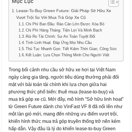
Mục Lục
Lease-To-Buy Green Future: Giải Pháp Sở Hữu Xe
Vượt Trội So Với Mua Trả Góp Xe Cũ
Chi Phí Ban Đầu: Rào Cản Lớn Được Xóa Bỏ
Chi Phí Hàng Tháng: Tiện Lợi Và Minh Bạch
Rủi Ro Tài Chính: Sự An Toàn Tuyệt Đối
Tính Linh Hoạt: Đáp Ứng Mọi Nhu Cầu
Thủ Tục Nhanh Gọn: Tiết Kiệm Thời Gian, Công Sức
Kết Luận: Lựa Chọn Thông Minh Cho Người Việt
Trong bối cảnh nhu cầu sở hữu xe hơi tại Việt Nam
ngày càng gia tăng, người tiêu dùng thường phải đối
mặt với bài toán tài chính khi lựa chọn giữa hai
phương thức phổ biến: thuê mua (lease-to-buy) và
mua trả góp xe cũ. Mới đây, mô hình “Sở hữu linh hoạt”
từ Green Future dành cho VinFast VF 8 đã nổi lên như
một làn gió mới, mang đến những ưu điểm vượt trội,
khiến hình thức mua trả góp truyền thống trở nên kém
hấp dẫn. Vậy đâu là lý do khiến lease-to-buy Green