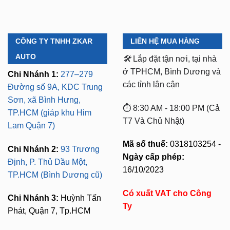
CÔNG TY TNHH ZKAR
LIÊN HỆ MUA HÀNG
AUTO
🛠️
Lắp đặt tận nơi, tại nhà
ở TPHCM, Bình Dương và
Chi Nhánh 1:
277–279
các tỉnh lân cận
Đường số 9A, KDC Trung
Sơn, xã Bình Hưng,
⏱️ 8:30 AM - 18:00 PM (Cả
TP.HCM (giáp khu Him
T7 Và Chủ Nhật)
Lam Quận 7)
Mã số thuế:
0318103254 -
Chi Nhánh 2:
93 Trương
Ngày cấp phép:
Định, P. Thủ Dầu Một,
16/10/2023
TP.HCM (Bình Dương cũ)
Có xuất VAT cho Công
Chi Nhánh 3:
Huỳnh Tấn
Ty
Phát, Quận 7, Tp.HCM