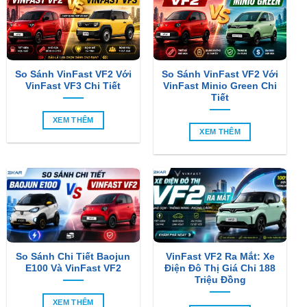
So Sánh VinFast VF2 Với
So Sánh VinFast VF2 Với
VinFast VF3 Chi Tiết
VinFast Minio Green Chi
Tiết
XEM THÊM
XEM THÊM
So Sánh Chi Tiết Baojun
VinFast VF2 Ra Mắt: Xe
E100 Và VinFast VF2
Điện Đô Thị Giá Chỉ 188
Triệu Đồng
XEM THÊM