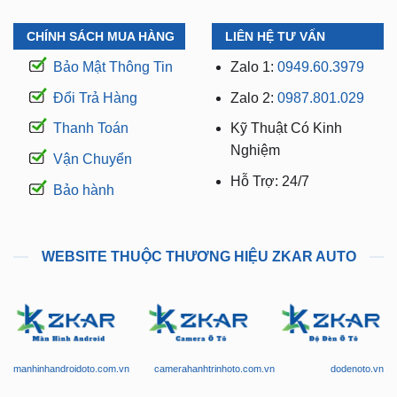
CHÍNH SÁCH MUA HÀNG
LIÊN HỆ TƯ VẤN
Bảo Mật Thông Tin
Zalo 1:
0949.60.3979
Đổi Trả Hàng
Zalo 2:
0987.801.029
Thanh Toán
Kỹ Thuật Có Kinh
Nghiệm
Vận Chuyển
Hỗ Trợ: 24/7
Bảo hành
WEBSITE THUỘC THƯƠNG HIỆU ZKAR AUTO
manhinhandroidoto.com.vn
camerahanhtrinhoto.com.vn
dodenoto.vn