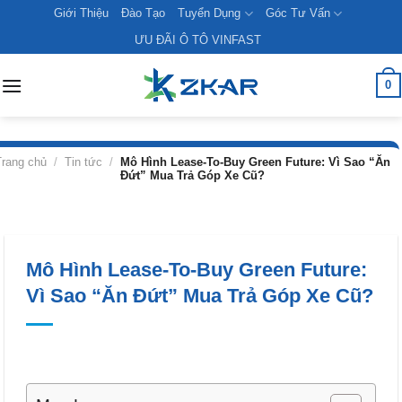
Skip
Giới Thiệu
Đào Tạo
Tuyển Dụng
Góc Tư Vấn
to
ƯU ĐÃI Ô TÔ VINFAST
content
0
Trang chủ
/
Tin tức
/
Mô Hình Lease-To-Buy Green Future: Vì Sao “Ăn
Đứt” Mua Trả Góp Xe Cũ?
Mô Hình Lease-To-Buy Green Future:
Vì Sao “Ăn Đứt” Mua Trả Góp Xe Cũ?