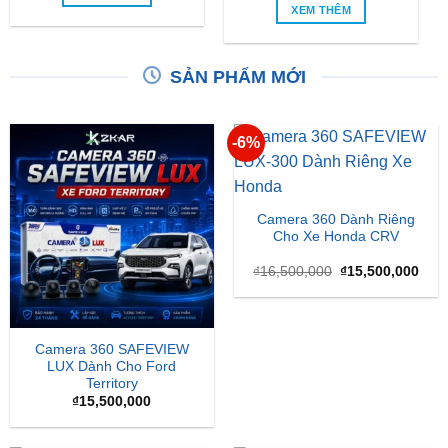
XEM THÊM
SẢN PHẨM MỚI
-6%
Camera 360 Dành Riêng
Cho Xe Honda CRV
Giá
Giá
₫
16,500,000
₫
15,500,000
gốc
hiện
là:
tại
₫16,500,000.
là:
₫15,
Camera 360 SAFEVIEW
LUX Dành Cho Ford
Territory
₫
15,500,000