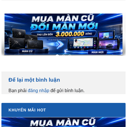
Để lại một bình luận
Bạn phải
đăng nhập
để gửi bình luận.
KHUYẾN MÃI HOT