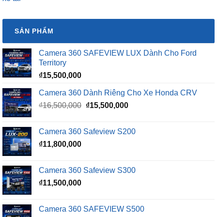
SẢN PHẨM
Camera 360 SAFEVIEW LUX Dành Cho Ford
Territory
₫
15,500,000
Camera 360 Dành Riêng Cho Xe Honda CRV
Giá
Giá
₫
16,500,000
₫
15,500,000
gốc
hiện
là:
tại
Camera 360 Safeview S200
₫16,500,000.
là:
₫
11,800,000
₫15,500,000.
Camera 360 Safeview S300
₫
11,500,000
Camera 360 SAFEVIEW S500