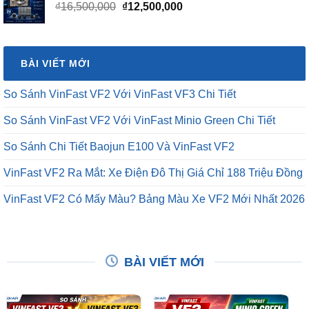
Giá
Giá
₫
16,500,000
₫
12,500,000
gốc
hiện
là:
tại
₫16,500,000.
là:
BÀI VIẾT MỚI
₫12,500,000.
So Sánh VinFast VF2 Với VinFast VF3 Chi Tiết
So Sánh VinFast VF2 Với VinFast Minio Green Chi Tiết
So Sánh Chi Tiết Baojun E100 Và VinFast VF2
VinFast VF2 Ra Mắt: Xe Điện Đô Thị Giá Chỉ 188 Triệu Đồng
VinFast VF2 Có Mấy Màu? Bảng Màu Xe VF2 Mới Nhất 2026
BÀI VIẾT MỚI