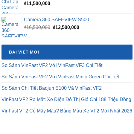
₫
11,500,000
Camera 360 SAFEVIEW S500
Giá
Giá
₫
16,500,000
₫
12,500,000
gốc
hiện
là:
tại
₫16,500,000.
là:
BÀI VIẾT MỚI
₫12,500,000.
So Sánh VinFast VF2 Với VinFast VF3 Chi Tiết
So Sánh VinFast VF2 Với VinFast Minio Green Chi Tiết
So Sánh Chi Tiết Baojun E100 Và VinFast VF2
VinFast VF2 Ra Mắt: Xe Điện Đô Thị Giá Chỉ 188 Triệu Đồng
VinFast VF2 Có Mấy Màu? Bảng Màu Xe VF2 Mới Nhất 2026