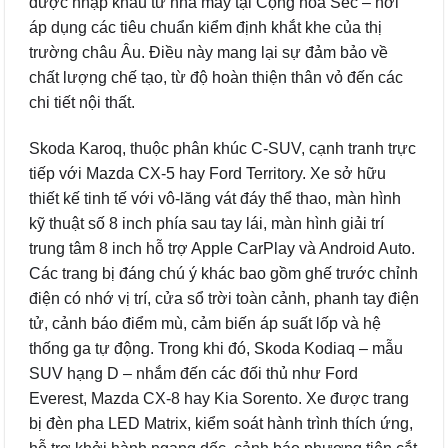
được nhập khẩu từ nhà máy tại Cộng hòa Séc – nơi
áp dụng các tiêu chuẩn kiểm định khắt khe của thị
trường châu Âu. Điều này mang lại sự đảm bảo về
chất lượng chế tạo, từ độ hoàn thiện thân vỏ đến các
chi tiết nội thất.
Skoda Karoq, thuộc phân khúc C-SUV, cạnh tranh trực
tiếp với Mazda CX-5 hay Ford Territory. Xe sở hữu
thiết kế tinh tế với vô-lăng vát đáy thể thao, màn hình
kỹ thuật số 8 inch phía sau tay lái, màn hình giải trí
trung tâm 8 inch hỗ trợ Apple CarPlay và Android Auto.
Các trang bị đáng chú ý khác bao gồm ghế trước chỉnh
điện có nhớ vị trí, cửa sổ trời toàn cảnh, phanh tay điện
tử, cảnh báo điểm mù, cảm biến áp suất lốp và hệ
thống ga tự động. Trong khi đó, Skoda Kodiaq – mẫu
SUV hạng D – nhắm đến các đối thủ như Ford
Everest, Mazda CX-8 hay Kia Sorento. Xe được trang
bị đèn pha LED Matrix, kiểm soát hành trình thích ứng,