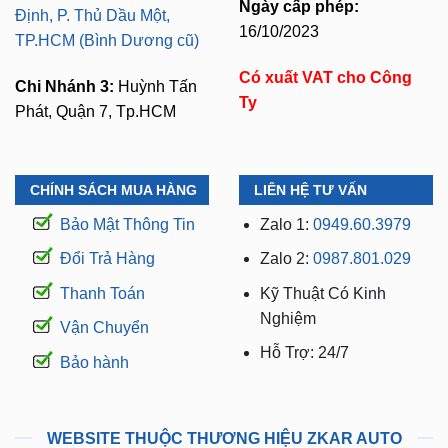
Ngày cấp phép:
Định, P. Thủ Dầu Một,
16/10/2023
TP.HCM (Bình Dương cũ)
Có xuất VAT cho Công
Chi Nhánh 3:
Huỳnh Tấn
Ty
Phát, Quận 7, Tp.HCM
CHÍNH SÁCH MUA HÀNG
LIÊN HỆ TƯ VẤN
Bảo Mật Thông Tin
Zalo 1:
0949.60.3979
Đổi Trả Hàng
Zalo 2:
0987.801.029
Thanh Toán
Kỹ Thuật Có Kinh
Nghiệm
Vận Chuyển
Hỗ Trợ: 24/7
Bảo hành
WEBSITE THUỘC THƯƠNG HIỆU ZKAR AUTO