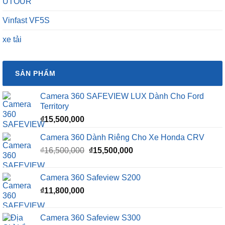
UTOUR
Vinfast VF5S
xe tải
SẢN PHẨM
Camera 360 SAFEVIEW LUX Dành Cho Ford
Territory
₫
15,500,000
Camera 360 Dành Riêng Cho Xe Honda CRV
Giá
Giá
₫
16,500,000
₫
15,500,000
gốc
hiện
là:
tại
Camera 360 Safeview S200
₫16,500,000.
là:
₫
11,800,000
₫15,500,000.
Camera 360 Safeview S300