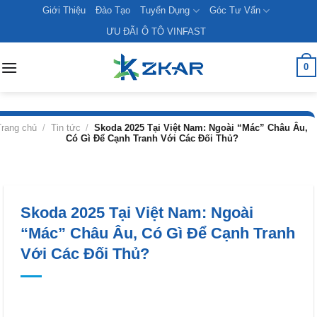
Skip
Giới Thiệu
Đào Tạo
Tuyển Dụng
Góc Tư Vấn
to
ƯU ĐÃI Ô TÔ VINFAST
content
0
Trang chủ
/
Tin tức
/
Skoda 2025 Tại Việt Nam: Ngoài “Mác” Châu Âu,
Có Gì Để Cạnh Tranh Với Các Đối Thủ?
Skoda 2025 Tại Việt Nam: Ngoài
“Mác” Châu Âu, Có Gì Để Cạnh Tranh
Với Các Đối Thủ?