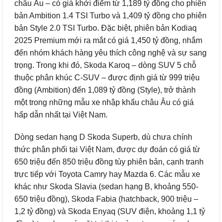
châu Âu – có giá khởi điểm từ 1,189 tỷ đồng cho phiên
bản Ambition 1.4 TSI Turbo và 1,409 tỷ đồng cho phiên
bản Style 2.0 TSI Turbo. Đặc biệt, phiên bản Kodiaq
2025 Premium mới ra mắt có giá 1,450 tỷ đồng, nhắm
đến nhóm khách hàng yêu thích công nghệ và sự sang
trọng. Trong khi đó, Skoda Karoq – dòng SUV 5 chỗ
thuộc phân khúc C-SUV – được định giá từ 999 triệu
đồng (Ambition) đến 1,089 tỷ đồng (Style), trở thành
một trong những mẫu xe nhập khẩu châu Âu có giá
hấp dẫn nhất tại Việt Nam.
Dòng sedan hạng D Skoda Superb, dù chưa chính
thức phân phối tại Việt Nam, được dự đoán có giá từ
650 triệu đến 850 triệu đồng tùy phiên bản, cạnh tranh
trực tiếp với Toyota Camry hay Mazda 6. Các mẫu xe
khác như Skoda Slavia (sedan hạng B, khoảng 550-
650 triệu đồng), Skoda Fabia (hatchback, 900 triệu –
1,2 tỷ đồng) và Skoda Enyaq (SUV điện, khoảng 1,1 tỷ