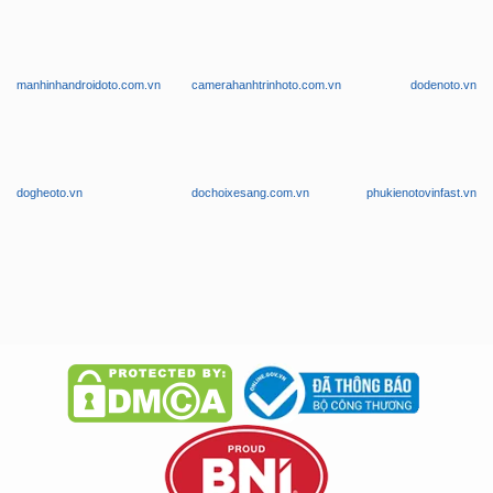
manhinhandroidoto.com.vn
camerahanhtrinhoto.com.vn
dodenoto.vn
dogheoto.vn
dochoixesang.com.vn
phukienotovinfast.vn