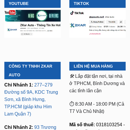
YOUTUBE
TIKTOK
CÔNG TY TNHH ZKAR
LIÊN HỆ MUA HÀNG
AUTO
🛠️
Lắp đặt tận nơi, tại nhà
ở TPHCM, Bình Dương và
Chi Nhánh 1:
277–279
các tỉnh lân cận
Đường số 9A, KDC Trung
Sơn, xã Bình Hưng,
⏱️ 8:30 AM - 18:00 PM (Cả
TP.HCM (giáp khu Him
T7 Và Chủ Nhật)
Lam Quận 7)
Mã số thuế:
0318103254 -
Chi Nhánh 2:
93 Trương