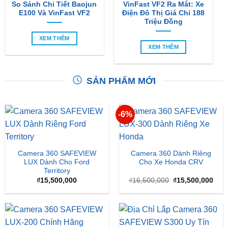
So Sánh Chi Tiết Baojun
VinFast VF2 Ra Mắt: Xe
E100 Và VinFast VF2
Điện Đô Thị Giá Chỉ 188
Triệu Đồng
XEM THÊM
XEM THÊM
SẢN PHẨM MỚI
-6%
Camera 360 SAFEVIEW
Camera 360 Dành Riêng
LUX Dành Cho Ford
Cho Xe Honda CRV
Territory
Giá
Giá
₫
15,500,000
₫
16,500,000
₫
15,500,000
gốc
hiện
là:
tại
₫16,500,000.
là:
₫15,