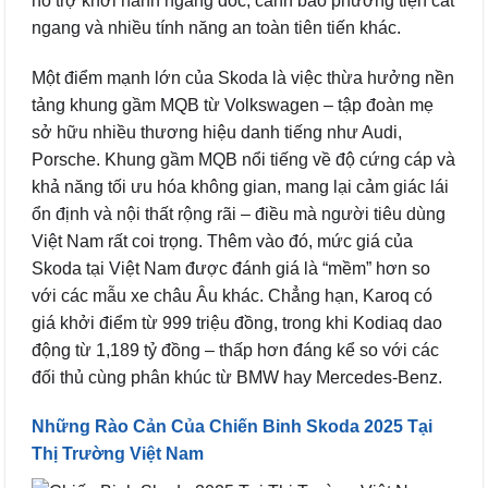
hỗ trợ khởi hành ngang dốc, cảnh báo phương tiện cắt
ngang và nhiều tính năng an toàn tiên tiến khác.
Một điểm mạnh lớn của Skoda là việc thừa hưởng nền
tảng khung gầm MQB từ Volkswagen – tập đoàn mẹ
sở hữu nhiều thương hiệu danh tiếng như Audi,
Porsche. Khung gầm MQB nổi tiếng về độ cứng cáp và
khả năng tối ưu hóa không gian, mang lại cảm giác lái
ổn định và nội thất rộng rãi – điều mà người tiêu dùng
Việt Nam rất coi trọng. Thêm vào đó, mức giá của
Skoda tại Việt Nam được đánh giá là “mềm” hơn so
với các mẫu xe châu Âu khác. Chẳng hạn, Karoq có
giá khởi điểm từ 999 triệu đồng, trong khi Kodiaq dao
động từ 1,189 tỷ đồng – thấp hơn đáng kể so với các
đối thủ cùng phân khúc từ BMW hay Mercedes-Benz.
Những Rào Cản Của Chiến Binh Skoda 2025 Tại
Thị Trường Việt Nam