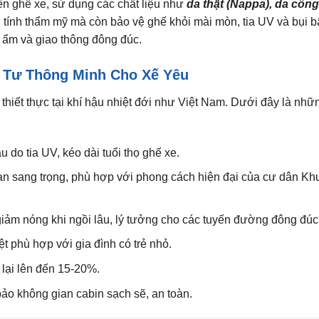
lên ghế xe, sử dụng các chất liệu như
da thật (Nappa), da côn
g tính thẩm mỹ mà còn bảo vệ ghế khỏi mài mòn, tia UV và bụi 
 ẩm và giao thông đông đúc.
u Tư Thông Minh Cho Xế Yêu
hiết thực tại khí hậu nhiệt đới như Việt Nam. Dưới đây là nhữn
do tia UV, kéo dài tuổi thọ ghế xe.
n sang trọng, phù hợp với phong cách hiện đại của cư dân Kh
giảm nóng khi ngồi lâu, lý tưởng cho các tuyến đường đông đúc
t phù hợp với gia đình có trẻ nhỏ.
n lại lên đến 15-20%.
ảo không gian cabin sạch sẽ, an toàn.