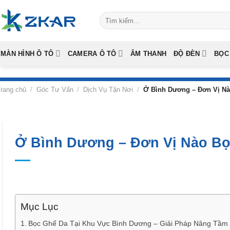
Skip
Tìm
to
kiếm:
content
MÀN HÌNH Ô TÔ
CAMERA Ô TÔ
ÂM THANH
ĐỘ ĐÈN
BỌC
rang chủ
/
Góc Tư Vấn
/
Dịch Vụ Tận Nơi
/
Ở Bình Dương – Đơn Vị Nà
Ở Bình Dương – Đơn Vị Nào Bọ
Mục Lục
Bọc Ghế Da Tại Khu Vực Bình Dương – Giải Pháp Nâng Tầm 