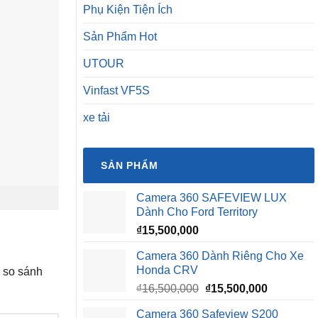
Phụ Kiện Tiện Ích
Sản Phẩm Hot
UTOUR
Vinfast VF5S
xe tải
SẢN PHẨM
Camera 360 SAFEVIEW LUX
Dành Cho Ford Territory
₫
15,500,000
Camera 360 Dành Riêng Cho Xe
Honda CRV
g so sánh
Giá
Giá
₫
16,500,000
₫
15,500,000
gốc
hiện
Camera 360 Safeview S200
là:
tại