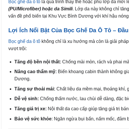
Bọc ghế da ô tô
là quá trình thay thế hoặc phủ lớp da mới 
(PU/Microfiber) hoặc da Simili
. Lớp da này không chỉ tăn
vấn đề phổ biến tại Khu Vực Bình Dương với khí hậu nóng
Lợi Ích Nổi Bật Của Bọc Ghế Da Ô Tô – Đầ
Bọc ghế da ô tô
không chỉ là xu hướng mà còn là giải pháp t
vượt trội:
Tăng độ bền nội thất:
Chống mài mòn, rách và phai màu 
Nâng cao thẩm mỹ:
Biến khoang cabin thành không gia
Dương.
Tăng sự thoải mái:
Chất liệu da mềm mại, thoáng khí, 
Dễ vệ sinh:
Chống thấm nước, lau chùi dễ dàng, đặc biệ
Tăng giá trị xe:
Nội thất da cao cấp giúp tăng giá trị bá
Bảo vệ sức khỏe
: Ngăn ngừa bụi bẩn, nấm mốc, đảm b