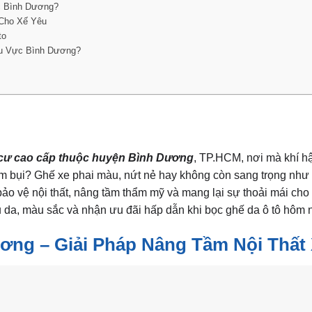
c Bình Dương?
 Cho Xế Yêu
to
Khu Vực Bình Dương?
cư cao cấp thuộc huyện Bình Dương
, TP.HCM, nơi mà khí 
bám bụi? Ghế xe phai màu, nứt nẻ hay không còn sang trọng nh
bảo vệ nội thất, nâng tầm thẩm mỹ và mang lại sự thoải mái ch
da, màu sắc và nhận ưu đãi hấp dẫn khi bọc ghế da ô tô hôm 
ơng – Giải Pháp Nâng Tầm Nội Thất 