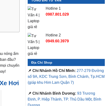
TỔNG ĐÀI TƯ VẤN
Hotline 1
0987.801.029
Hotline 2
0949.60.3979
hậu nóng ẩm
ư ban đầu?
Địa Chỉ Shop
o mọi chuyến
📌 Chi Nhánh Hồ Chí Minh:
277-279 Đường
nay!
số 9A, KDC Trung Sơn, Bình Chánh, Tp.HCM
Xe Hơi
(giáp khu Him Lam Quận 7)
📌 Chi Nhánh Bình Dương:
93 Trương
Định, P. Hiệp Thành, TP. Thủ Dầu Một, Bình
Dương