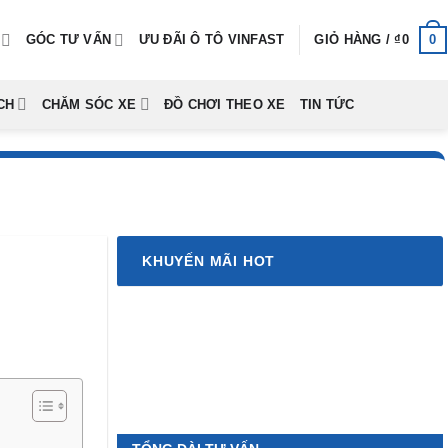
0
GÓC TƯ VẤN
ƯU ĐÃI Ô TÔ VINFAST
GIỎ HÀNG /
₫
0
CH
CHĂM SÓC XE
ĐỒ CHƠI THEO XE
TIN TỨC
KHUYẾN MÃI HOT