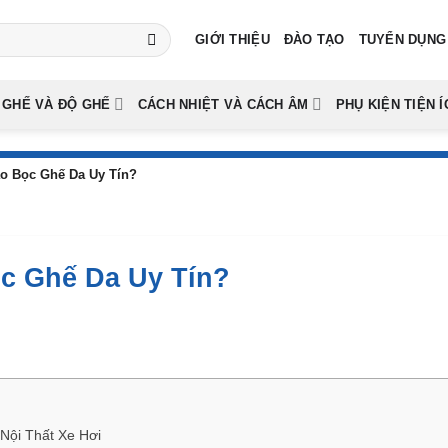
GIỚI THIỆU
ĐÀO TẠO
TUYỂN DỤNG
 GHẾ VÀ ĐỘ GHẾ
CÁCH NHIỆT VÀ CÁCH ÂM
PHỤ KIỆN TIỆN Í
o Bọc Ghế Da Uy Tín?
c Ghế Da Uy Tín?
Nội Thất Xe Hơi