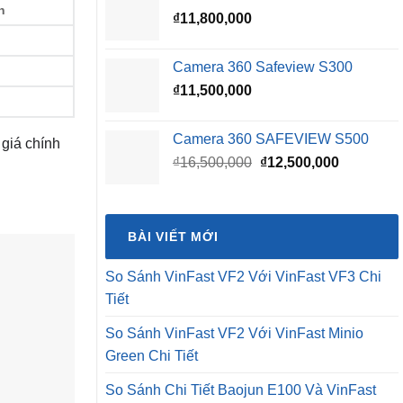
h
₫
11,800,000
₫16,500,000.
là:
₫15,500,0
Camera 360 Safeview S300
₫
11,500,000
Camera 360 SAFEVIEW S500
 giá chính
Giá
Giá
₫
16,500,000
₫
12,500,000
gốc
hiện
là:
tại
₫16,500,000.
là:
BÀI VIẾT MỚI
₫12,500,0
So Sánh VinFast VF2 Với VinFast VF3 Chi
Tiết
So Sánh VinFast VF2 Với VinFast Minio
Green Chi Tiết
So Sánh Chi Tiết Baojun E100 Và VinFast