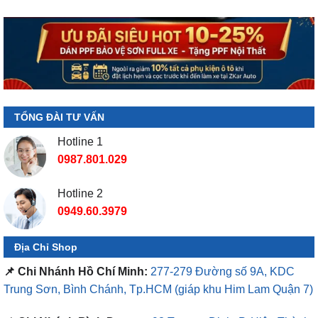
TỔNG ĐÀI TƯ VẤN
Hotline 1
0987.801.029
Hotline 2
0949.60.3979
Địa Chỉ Shop
📌 Chi Nhánh Hồ Chí Minh:
277-279 Đường số 9A, KDC
Trung Sơn, Bình Chánh, Tp.HCM
(giáp khu Him Lam Quận 7)