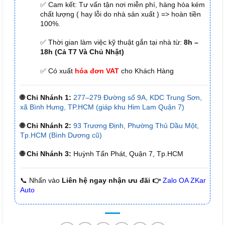
✅ Cam kết: Tư vấn tận nơi miễn phí, hàng hóa kém
chất lượng ( hay lỗi do nhà sản xuất ) => hoàn tiền
100%.
✅ Thời gian làm việc kỹ thuật gắn tại nhà từ:
8h –
18h (Cả T7 Và Chủ Nhật)
✅ Có xuất
hóa đơn VAT
cho Khách Hàng
🌐 Chi Nhánh 1:
277–279 Đường số 9A, KDC Trung Sơn,
xã Bình Hưng, TP.HCM (giáp khu Him Lam Quận 7)
🌐 Chi Nhánh 2:
93 Trương Định, Phường Thủ Dầu Một,
Tp.HCM (Bình Dương cũ)
🌐 Chi Nhánh 3:
Huỳnh Tấn Phát, Quận 7, Tp.HCM
📞 Nhấn vào
Liên hệ ngay nhận ưu đãi 👉
Zalo OA ZKar
Auto