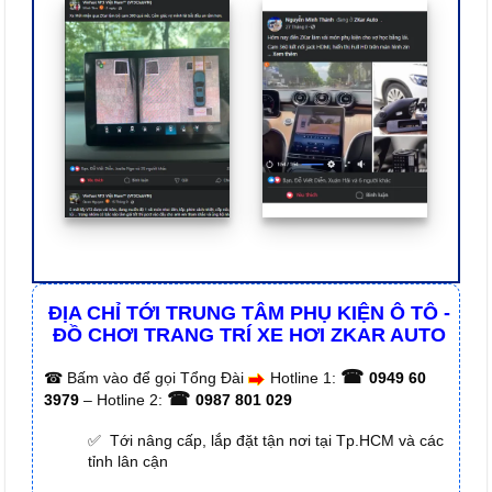
ĐỊA CHỈ TỚI TRUNG TÂM PHỤ KIỆN Ô TÔ -
ĐỒ CHƠI TRANG TRÍ XE HƠI ZKAR AUTO
☎
☎
Bấm vào để gọi Tổng Đài
Hotline 1:
0949 60
☎
3979
– Hotline 2:
0987 801 029
✅ Tới nâng cấp, lắp đặt tận nơi tại Tp.HCM và các
tỉnh lân cận