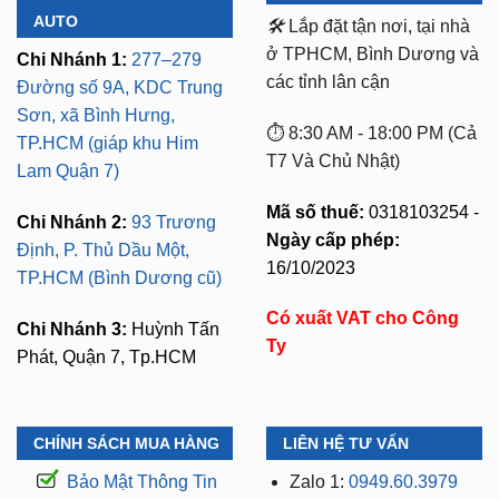
AUTO
🛠️
Lắp đặt tận nơi, tại nhà
ở TPHCM, Bình Dương và
Chi Nhánh 1:
277–279
các tỉnh lân cận
Đường số 9A, KDC Trung
Sơn, xã Bình Hưng,
⏱️ 8:30 AM - 18:00 PM (Cả
TP.HCM (giáp khu Him
T7 Và Chủ Nhật)
Lam Quận 7)
Mã số thuế:
0318103254 -
Chi Nhánh 2:
93 Trương
Ngày cấp phép:
Định, P. Thủ Dầu Một,
16/10/2023
TP.HCM (Bình Dương cũ)
Có xuất VAT cho Công
Chi Nhánh 3:
Huỳnh Tấn
Ty
Phát, Quận 7, Tp.HCM
CHÍNH SÁCH MUA HÀNG
LIÊN HỆ TƯ VẤN
Bảo Mật Thông Tin
Zalo 1:
0949.60.3979