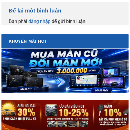
Để lại một bình luận
Bạn phải
đăng nhập
để gửi bình luận.
KHUYẾN MÃI HOT