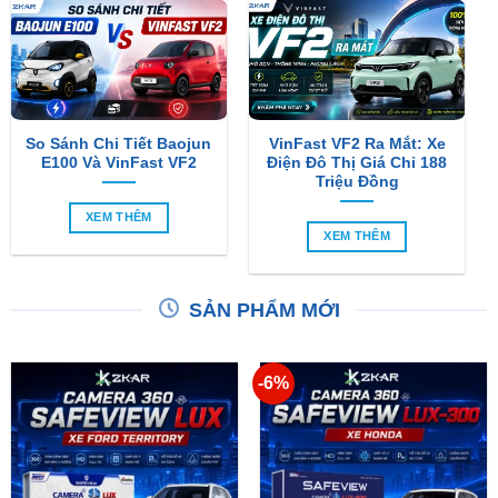
So Sánh Chi Tiết Baojun
VinFast VF2 Ra Mắt: Xe
E100 Và VinFast VF2
Điện Đô Thị Giá Chỉ 188
Triệu Đồng
XEM THÊM
XEM THÊM
SẢN PHẨM MỚI
-6%