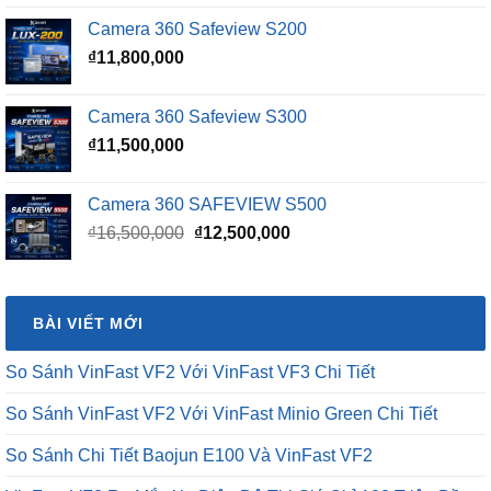
là:
tại
Camera 360 Safeview S200
₫16,500,000.
là:
₫
11,800,000
₫15,500,000.
Camera 360 Safeview S300
₫
11,500,000
Camera 360 SAFEVIEW S500
Giá
Giá
₫
16,500,000
₫
12,500,000
gốc
hiện
là:
tại
₫16,500,000.
là:
BÀI VIẾT MỚI
₫12,500,000.
So Sánh VinFast VF2 Với VinFast VF3 Chi Tiết
So Sánh VinFast VF2 Với VinFast Minio Green Chi Tiết
So Sánh Chi Tiết Baojun E100 Và VinFast VF2