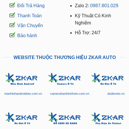
Đổi Trả Hàng
Zalo 2:
0987.801.029
Thanh Toán
Kỹ Thuật Có Kinh
Nghiệm
Vận Chuyển
Hỗ Trợ: 24/7
Bảo hành
WEBSITE THUỘC THƯƠNG HIỆU ZKAR AUTO
manhinhandroidoto.com.vn
camerahanhtrinhoto.com.vn
dodenoto.vn