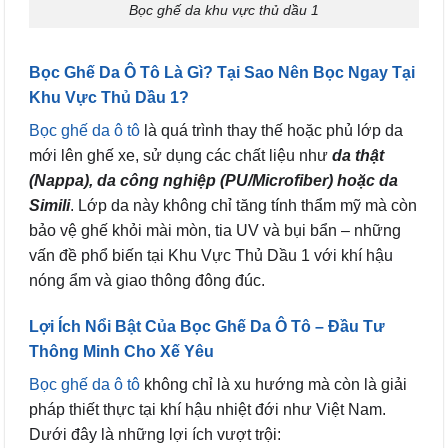
Bọc ghế da khu vực thủ dầu 1
Bọc Ghế Da Ô Tô Là Gì? Tại Sao Nên Bọc Ngay Tại
Khu Vực Thủ Dầu 1?
Bọc ghế da ô tô
là quá trình thay thế hoặc phủ lớp da
mới lên ghế xe, sử dụng các chất liệu như
da thật
(Nappa), da công nghiệp (PU/Microfiber) hoặc da
Simili
. Lớp da này không chỉ tăng tính thẩm mỹ mà còn
bảo vệ ghế khỏi mài mòn, tia UV và bụi bẩn – những
vấn đề phổ biến tại Khu Vực Thủ Dầu 1 với khí hậu
nóng ẩm và giao thông đông đúc.
Lợi Ích Nổi Bật Của Bọc Ghế Da Ô Tô – Đầu Tư
Thông Minh Cho Xế Yêu
Bọc ghế da ô tô
không chỉ là xu hướng mà còn là giải
pháp thiết thực tại khí hậu nhiệt đới như Việt Nam.
Dưới đây là những lợi ích vượt trội: