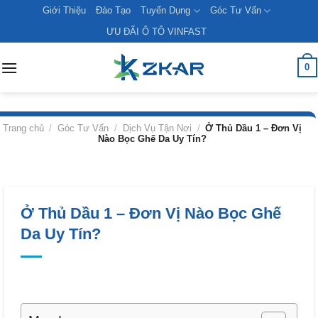
Skip
Giới Thiệu
Đào Tạo
Tuyển Dụng
Góc Tư Vấn
to
ƯU ĐÃI Ô TÔ VINFAST
content
0
Trang chủ
/
Góc Tư Vấn
/
Dịch Vụ Tận Nơi
/
Ở Thủ Dầu 1 – Đơn Vị
Nào Bọc Ghế Da Uy Tín?
Ở Thủ Dầu 1 – Đơn Vị Nào Bọc Ghế
Da Uy Tín?