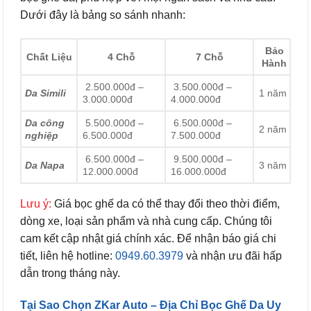
Dưới đây là bảng so sánh nhanh:
Bảo
Chất Liệu
4 Chỗ
7 Chỗ
Hành
2.500.000đ –
3.500.000đ –
Da Simili
1 năm
3.000.000đ
4.000.000đ
Da công
5.500.000đ –
6.500.000đ –
2 năm
nghiệp
6.500.000đ
7.500.000đ
6.500.000đ –
9.500.000đ –
Da Napa
3 năm
12.000.000đ
16.000.000đ
Lưu ý:
Giá bọc ghế da có thể thay đổi theo thời điểm,
dòng xe, loại sản phẩm và nhà cung cấp. Chúng tôi
cam kết cập nhật giá chính xác. Để nhận báo giá chi
tiết, liên hệ hotline:
0949.60.3979
và nhận ưu đãi hấp
dẫn trong tháng này.
Tại Sao Chọn ZKar Auto – Địa Chỉ Bọc Ghế Da Uy