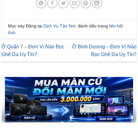
Mục này Đăng tại
Dịch Vụ Tận Nơi
. đánh dấu trang
liên kết
tĩnh
.
Ở Quận 7 – Đơn Vị Nào Bọc
Ở Bình Dương – Đơn Vị Nào
Ghế Da Uy Tín?
Bọc Ghế Da Uy Tín?