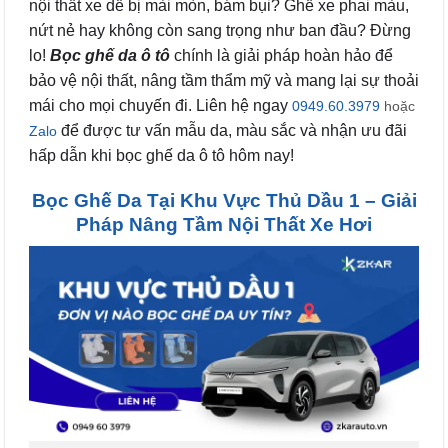
nội thất xe dễ bị mài mòn, bám bụi? Ghế xe phai màu,
nứt nẻ hay không còn sang trọng như ban đầu? Đừng
lo!
Bọc ghế da ô tô
chính là giải pháp hoàn hảo để
bảo vệ nội thất, nâng tầm thẩm mỹ và mang lại sự thoải
mái cho mọi chuyến đi. Liên hệ ngay
0949.60.3979
hoặc
để được tư vấn mẫu da, màu sắc và nhận ưu đãi
Zalo
hấp dẫn khi bọc ghế da ô tô hôm nay!
Bọc Ghế Da Tại Khu Vực Thủ Dầu 1 – Giải
Pháp Nâng Tầm Nội Thất Xe Hơi