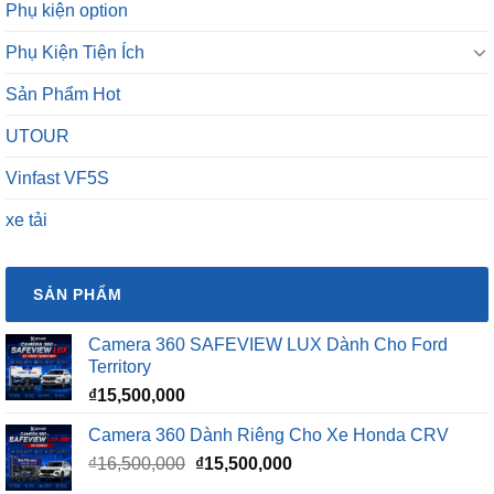
Phụ kiện option
Phụ Kiện Tiện Ích
Sản Phẩm Hot
UTOUR
Vinfast VF5S
xe tải
SẢN PHẨM
Camera 360 SAFEVIEW LUX Dành Cho Ford
Territory
₫
15,500,000
Camera 360 Dành Riêng Cho Xe Honda CRV
Giá
Giá
₫
16,500,000
₫
15,500,000
gốc
hiện