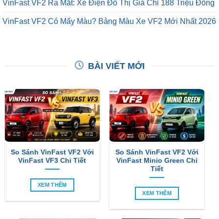
VinFast VF2 Ra Mắt: Xe Điện Đô Thị Giá Chỉ 188 Triệu Đồng
VinFast VF2 Có Mấy Màu? Bảng Màu Xe VF2 Mới Nhất 2026
BÀI VIẾT MỚI
So Sánh VinFast VF2 Với
So Sánh VinFast VF2 Với
VinFast VF3 Chi Tiết
VinFast Minio Green Chi
Tiết
XEM THÊM
XEM THÊM