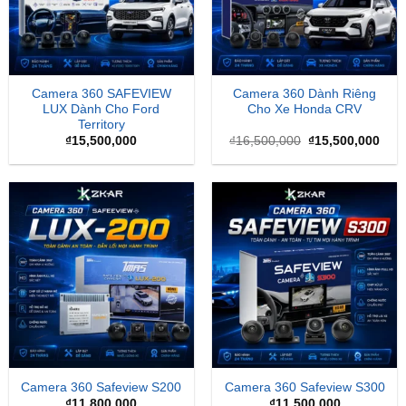
Camera 360 SAFEVIEW
Camera 360 Dành Riêng
LUX Dành Cho Ford
Cho Xe Honda CRV
Territory
Giá
Giá
₫
15,500,000
₫
16,500,000
₫
15,500,000
gốc
hiện
là:
tại
₫16,500,000.
là:
₫15,
Camera 360 Safeview S200
Camera 360 Safeview S300
₫
11,800,000
₫
11,500,000